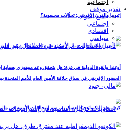
اجتماعية
تقدير موقف
إثيوبيا والقرن الإفريقي: تحوُّلات محسوبة؟
جميع المواد
اجتماعي
اقتصادي
سياسي
أوغندا والقوة الدولية في غزة: هل يتحقق وعد موهوزي بحماية إ
الحضور الإفريقي في سباق خلافة الأمين العام للأمم المتحدة ب
كيف تعيد التكنولوجيا العسكرية رسم التحالفات الأمنية في مال