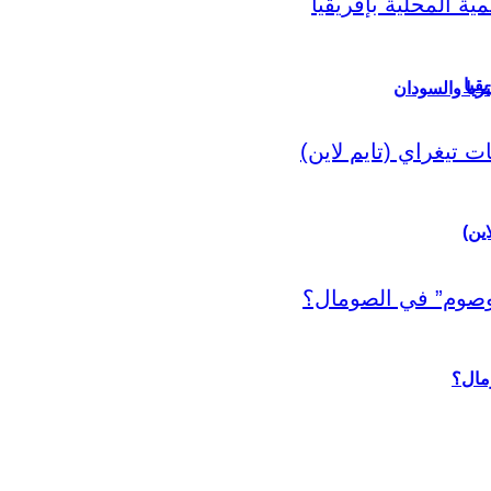
قيا
ريا والسودان
اين)