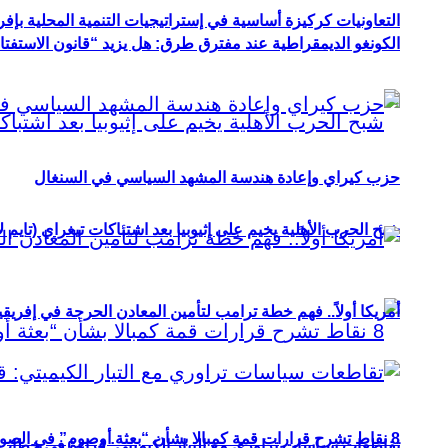
التعاونيات كركيزة أساسية في إستراتيجيات التنمية المحلية بإفري
الكونغو الديمقراطية عند مفترق طرق: هل يزيد “قانون الاستفتاء” 
حزب كيراي وإعادة هندسة المشهد السياسي في السنغال
شبح الحرب الأهلية يخيم على إثيوبيا بعد اشتباكات تيغراي (تايم ل
أمريكا أولاً.. فهم خطة ترامب لتأمين المعادن الحرجة في إفريقي
8 نقاط تشرح قرارات قمة كمبالا بشأن “بعثة أوصوم” في الصومال؟
تقاطعات سياسات تراوري مع التيار الكيميتي: قراءة في خطاب و