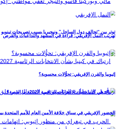
توتر بين “تحالف دول الساحل” ونيجيريا بسبب تصريحات تينوبو
تهريب النمل الإفريقي: قراءة في المشهد والتداعيات والفرص
إثيوبيا والقرن الإفريقي: تحوُّلات محسوبة؟
ارتباك في كينيا بشأن الانتخابات الرئاسية 2027.. ما القصة؟
الحضور الإفريقي في سباق خلافة الأمين العام للأمم المتحدة ب