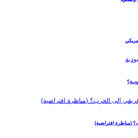
مريكي
دية؟
رب؟ (مناظرة افتراضية)