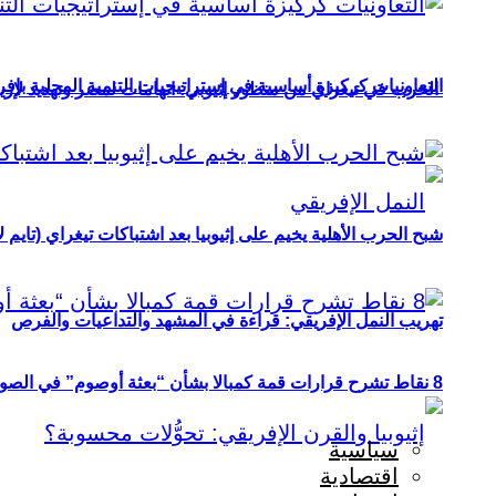
التعاونيات كركيزة أساسية في إستراتيجيات التنمية المحلية بإفري
الحرب في تيغراي من منظور إثيوبي: اتهامات لمصر وتهديد لإريت
شبح الحرب الأهلية يخيم على إثيوبيا بعد اشتباكات تيغراي (تايم ل
تهريب النمل الإفريقي: قراءة في المشهد والتداعيات والفرص
8 نقاط تشرح قرارات قمة كمبالا بشأن “بعثة أوصوم” في الصومال؟
سياسية
اقتصادية