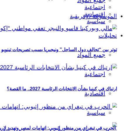
جميع المواد
اجتماعية
اقتصادية
الموسوعة الإفريقية
سياسية
تحليلات
توتر بين “تحالف دول الساحل” ونيجيريا بسبب تصريحات تينوبو
جميع المواد
اجتماعية
ارتباك في كينيا بشأن الانتخابات الرئاسية 2027.. ما القصة؟
اقتصادية
سياسية
الحرب في تيغراي من منظور إثيوبي: اتهامات لمصر وتهديد لإريت