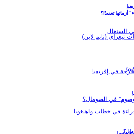
قيا
أزماتها تعقيدًا؟
اين)
ا
اهيغويا