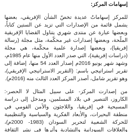
إسهامات المركز:
للمركز إسهاماتٌ عديدة تخصّ الشأن الإفريقي، بعضها
يشمل قائمة من الإصدارات التي تزيد عن الستين كتاباً،
وبعضها عبارة عن منتدى شهري يتناول القضايا الإفريقية
الملّحة، وبعضها إصدارات غير محكّمة، مثل مجلة (رسالة
إفريقيا)، وبعضها إصدارة علمية محكّمة، هي مجلة
(دراسات إفريقية)، التي صدر العدد الأول منها عام 1985م،
وشهد شهر يونيو 2016م إصدار العدد 54 منها، إضافة إلى
تقرير استراتيجي باسم: (التقرير الاستراتيجي الإفريقي)،
وهو تقرير شامل، أصدر المركز العدد الثالث منه (2016م).
من إصدارت المركز- على سبيل المثال لا الحصر-:
الكاروز، التنصير في بلاد المسلمين، ومدخل إلى دراسة
المسيحية في إفريقيا، واللاجئون والأمن القومي في
منطقة البحيرات، والأبعاد الفكرية والسياسية والتنظيمية
للحركة الشعبية لتحرير السودان (1983- 2000م)،
والعلاقات السودانية والتشادية وأثرها في نشر الثقافة