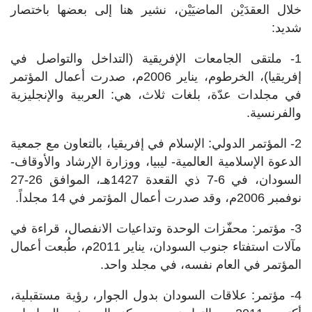
خلال العقدَيْن الماضيَيْن، نشير هنا إلى بعضها باختصار
شديد:
1- ملتقى الجامعات الإفريقية (التداخل والتواصل في
إفريقيا)، الخرطوم، يناير 2006م، صدرت أعمال المؤتمر
في مجلدات عدّة، بلغات ثلاث، هي: العربية والإنجليزية
والفرنسية.
2- المؤتمر الدولي: الإسلام في إفريقيا، بالتعاون مع جمعية
الدعوة الإسلامية العالمية- ليبيا، ووزارة الإرشاد والأوقاف-
السودان، في 6-7 ذي القعدة 1427هـ، الموافق 26-27
نوفمبر 2006م، وقد صدرت أعمال المؤتمر في 14 مجلداً.
3- مؤتمر: محفّزات الوحدة وتداعيات الانفصال، قراءة في
مآلات استفتاء جنوب السودان، يناير 2011م، طُبعت أعمال
المؤتمر في العام نفسه، في مجلد واحد.
4- مؤتمر: علاقات السودان بدول الجوار، رؤية مستقبلية،