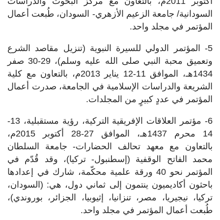
أكتوبر 2011م، بالتعاون مع مركز البحوث والدراسات
السودانية/ جامعة الزعيم الأزهري- السودان، طُبعت أعمال
المؤتمر في مجلد واحد.
5- المؤتمر الدولي للسيرة النبوية (تنزيل مقاصد الشرع
وتعميق محبة النبي صلى الله عليه وسلم)، 29-30 صفر
1434هـ، الموافق 11-12 يناير 2013م، بالتعاون مع كلية
الشريعة والدراسات الإسلامية في الجامعة، صدرت أعمال
المؤتمر في عددٍ كبيرٍ من المجلدات.
6- مؤتمر العلاقات الإفريقية التركية، رؤية مستقبلية، 13-
14 محرم 1437هـ، الموافق 27-28 أكتوبر 2015م،
بالتعاون مع معهد تحالف الحضارات- جامعة السلطان
محمد الفاتح الوقفية (إسطنبول- تركيا)، وقد قُدّم في
المؤتمر نحو 40 ورقة علمية محكّمة، شارك في إعدادها
باحثون أكاديميون ينتمون إلى ثماني دول، هي: (السودان،
تركيا، نيجيريا، مصر، تنزانيا، إثيوبيا، الجزائر، بوروندي)،
طُبعت أعمال المؤتمر في مجلد واحد.