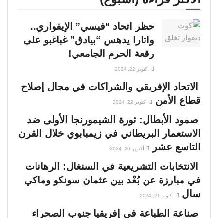
حظر اتحاد “فيسي” الإيفواري..
واتارا يدهس “بيادق” غباغبو على
رقعة الحرم الجامعي!
أكتوبر 22, 2024
الاتحاد الإفريقي والشراكات في مجال إصلاح
قطاع الأمن
أكتوبر 22, 2024
صمود الأبطال: ثورة الشيمورنجا الأولى ضد
الاستعمار البريطاني في زيمبابوي خلال القرن
التاسع عشر
أكتوبر 20, 2024
الانتخابات التشريعية في السنغال: الرهانات
في مبارزة عن بُعْد بين عثمان سونكو وماكي
سال
أكتوبر 21, 2024
صناعة الطباعة في إفريقيا جنوب الصحراء