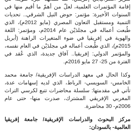
إقامة المؤتمرات العلمية، لعلّ من أهمّ ما أقيم منها في
السنوات الأخيرة: مؤتمر: حوض النيل الشرقي.. تحديات
التنمية ومستقبل التعاون المصري (مايو 2012م)، الذي
طُبعت أعماله في مجلدَيْن عام 2014م، ومؤتمر: اللغة
والهوية في إفريقيا في ضوء المتغيرات الراهنة (أبريل
2015م)، الذي طُبعت أعماله في مجلدَيْن في العام نفسه،
والمؤتمر الدولي: إفريقيا.. آفاق جديدة، الذي عُقد في
الفترة من 25- 27 مايو 2016م.
وكذا الحال في معهد الدراسات الإفريقية/ جامعة محمد
الخامس- السويسي- الرباط، الذي لديه إسهامات عدة،
تأتي في مقدمتها: سلسلة محاضرات تتبع لكرسي التراث
المغربي الإفريقي المشترك، صدرت منها- حتى عام
2006م- 30 محاضرة.
مركز البحوث والدراسات الإفريقية/ جامعة إفريقيا
العالمية- بالسودان: