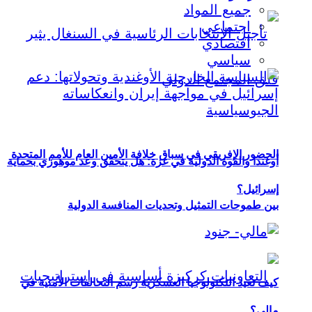
جميع المواد
اجتماعي
اقتصادي
سياسي
الحضور الإفريقي في سباق خلافة الأمين العام للأمم المتحدة
أوغندا والقوة الدولية في غزة: هل يتحقق وعد موهوزي بحماية
إسرائيل؟
بين طموحات التمثيل وتحديات المنافسة الدولية
كيف تعيد التكنولوجيا العسكرية رسم التحالفات الأمنية في
مالي؟