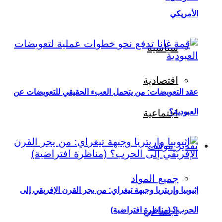
الأمريكي
سياسية
اقتصادية
عقد التعويضات: من يتحمل العبء الحقيقي للتعويضات عن
العبودية؟
اجتماعية
تقدير موقف
جميع المواد
إثيوبيا وإريتريا وجبهة تيغراي: من يجر القرن الإفريقي إلى
اجتماعي
الحرب؟ (مناظرة افتراضية)