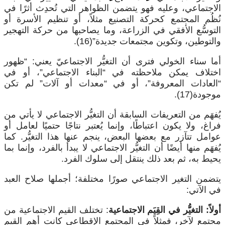
الاجتماعي، وعليه فهو يتضمن الظواهر التي تُحدِث أثرًا في
نُظُم المجتمع كحركة التصنيع مثلاً، أو تنظيم الأسرة أو
التوسُّع الأفقي في الزراعة، وما يصاحبها من حركة التهجير
والتوطين، وتكوين مجتمعات جديدة”(16).
أما سناء الخولي فترى أن التغيُّر الاجتماعيّ يعني: “ظهور
اختلاف يمكن ملاحظته في “البناء الاجتماعي”، أو في
“العادات المعروفة”، أو في “معدات أو آلات” لم تكن
موجودة(17).
يُفهَم من التعريفات السابقة أن التغيُّر الاجتماعي لا يأتي من
فراغ، ولا يكون اعتباطًا، وإنما يُعتبر نتاجًا حتميًا لعامل أو
عوامل تتآزر مع بعضها البعض، ينجم عنها هذا التغيُّر. كما
يُفهَم منها أيضًا أن التغيُّر الاجتماعي لا يبدأ بالفرد، وإنما بما
يحيط به، ثم بعد ذلك ينتقل إلى سلوك الفرد.
يتضمن التغير الاجتماعي صورًا مختلفة؛ أجملها صلاح العبد
في الآتي:
أولاً: التغيُّر في القِيَم الاجتماعية
: تختلف القيم الاجتماعية من
مجتمع لآخر، فمثلاً في المجتمع الإقطاعي كانت أهم القيم