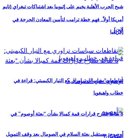
شبح الحرب الأهلية يخيم على إثيوبيا بعد اشتباكات تيغراي (تايم
أمريكا أولاً.. فهم خطة ترامب لتأمين المعادن الحرجة في
لاين)
إفريقيا
تقاطعات سياسات تراوري مع التيار الكيميتي: قراءة في
خطاب واهيغويا
8 نقاط تشرح قرارات قمة كمبالا بشأن “بعثة أوصوم” في
أوصوم: مستقبل بعثة السلام في الصومال بعد وقف التمويل
الصومال؟