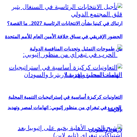
ارتباك في كينيا بشأن الانتخابات الرئاسية 2027.. ما القصة؟
الحضور الإفريقي في سباق خلافة الأمين العام للأمم المتحدة
بين طموحات التمثيل وتحديات المنافسة الدولية
التعاونيات كركيزة أساسية في إستراتيجيات التنمية المحلية
الحرب في تيغراي من منظور إثيوبي: اتهامات لمصر وتهديد
بإفريقيا
لإريتريا والسودان