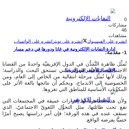
0
مشاركات
46
مشاهدات
انشره على الفيسبوك
انشره على تويتر
انشره على الواتساب
إدارة النفايات الإلكترونية في غانا ودورها في دعم مسار
1- مقدمة:
تُمثِّل ظاهرة التَّمَدُّن في الدول الإفريقيَّة واحدةً من القضايا
الاجتماعيَّة الثقافيَّة اللغويَّة، التي تستحق البحث والدراسة؛
الاقتصاد الأخضر في إفريقيا
وذلك لأنها تُمثِّل مرحلة انتقالية من الخاص إلى العام، ومن
الخصوصية إلى الاندماج، وبحكم أن نتائجها بالغة الأثر على
المكوِّنات الأساسية للمناطق التي تغزوها.
ولأن هذه الظاهرة لها إفرازات عميقة في المجتمعات التي
تقع تحت طائلتها، مثل التحوُّل اللغويّ الاجتماعيّ، الذي
سنقف عنده في هذه الورقة؛ فإن أمر دراستها يصبح أمرًا
حتميًّا يفرضه الواقع.