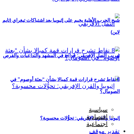
شبح الحرب الأهلية يخيم على إثيوبيا بعد اشتباكات تيغراي (تايم
لاين)
تهريب النمل الإفريقي: قراءة في المشهد والتداعيات والفرص
8 نقاط تشرح قرارات قمة كمبالا بشأن “بعثة أوصوم” في
الصومال؟
سياسية
اقتصادية
إثيوبيا والقرن الإفريقي: تحوُّلات محسوبة؟
اجتماعية
تقدير موقف