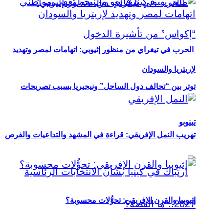
الحرب في تيغراي من منظور إثيوبي: اتهامات لمصر وتهديد
لإريتريا والسودان
توتر بين “تحالف دول الساحل” ونيجيريا بسبب تصريحات
تينوبو
تهريب النمل الإفريقي: قراءة في المشهد والتداعيات والفرص
إثيوبيا والقرن الإفريقي: تحوُّلات محسوبة؟