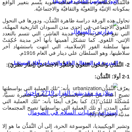
الدور السياسي للشباب في إفريقيا
فالتَّمَدُّن كظاهرة اجتماعية ثقافية لغوية يتَّسم بتغيير الواقع
بمكوناته الإثنيَّة واللغويَّة والثقافيَّة والاجتماعيَّة.
تحاول هذه الورقة دراسة ظاهرة التَّمَدُّن، ودورها في التحول
اللغوي الاجتماعي-في إحدى مدن السودان التاريخية المهمَّة،
التي تقع في غربه، وهي مدينة الفاشر، التي تتسم بالتعدد
الإثني- اللغوي. كما تتشكل أهميتها بأنها آخر مدينة حُكِمَتْ
منها سلطنة الفور الإسلامية، التي انتهت باستشهاد آخر
سلاطينها، وهو السلطان علي دينار في العام 1916م.
المدرسة في السنغال: الواقع والتحديات وآفاق المستقبل
2- التَّمَدُّن والتحول اللغويّ والتغيُّر الاجتماعيّ (إطار نظريّ):
2-1 أولا: التَّمَدُّن:
يعرّف التَّمَدُّن
urbanization
بأنه: “تلك العملية التي بواسطتها
تصبح أعداد من البشر باستمرار في مناطق صغيرة نسبيًّا،
مُشكِّلَةً للمُدُن”(1). كما يعرَّف أيضًا بأنه: “تلك العملية التي
تنمِّي المدن، أو تلك العملية التي بواسطتها تصبح المجتمعات
مدنيَّة (حضريَّة)”(2).
وتشير الويكيبيديا، الموسوعة الحرة، إلى أن التَّمَدُّن ما هو إلا