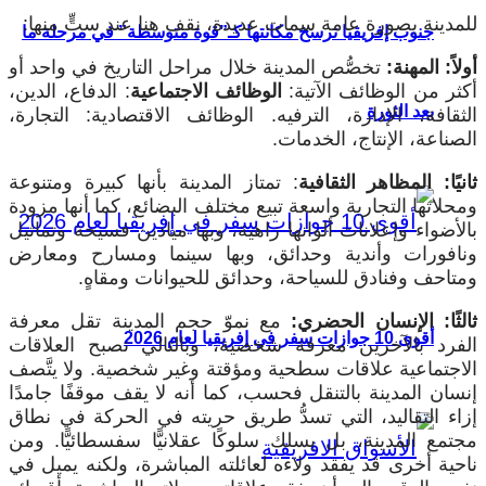
للمدينة بصورة عامة سمات عديدة، نقف هنا عند ستٍّ منها:
جنوب إفريقيا ترسخ مكانتها كـ”قوة متوسطة” في مرحلة ما
أولاً: المهنة:
تخصُّص المدينة خلال مراحل التاريخ في واحد أو
أكثر من الوظائف الآتية:
الوظائف الاجتماعية
: الدفاع، الدين،
بعد الثورة
الثقافة، الإدارة، الترفيه. الوظائف الاقتصادية: التجارة،
الصناعة، الإنتاج، الخدمات.
ثانيًا: المظاهر الثقافية
: تمتاز المدينة بأنها كبيرة ومتنوعة
ومحلاتها التجارية واسعة تبيع مختلف البضائع، كما أنها مزودة
بالأضواء وإعلانات ألوانها زاهية، وبها ميادين فسيحة وتماثيل
ونافورات وأندية وحدائق، وبها سينما ومسارح ومعارض
ومتاحف وفنادق للسياحة، وحدائق للحيوانات ومقاهٍ.
ثالثًا: الإنسان الحضري:
مع نموّ حجم المدينة تقل معرفة
أقوى 10 جوازات سفر في إفريقيا لعام 2026
الفرد بالآخرين معرفة شخصية، وبالتالي تصبح العلاقات
الاجتماعية علاقات سطحية ومؤقتة وغير شخصية. ولا يتَّصف
إنسان المدينة بالتنقل فحسب، كما أنه لا يقف موقفًا جامدًا
إزاء التقاليد، التي تسدُّ طريق حريته في الحركة في نطاق
مجتمع المدينة، بل يسلك سلوكًا عقلانيًّا سفسطائيًّا. ومن
ناحية أخرى قد يفقد ولاءه لعائلته المباشرة، ولكنه يميل في