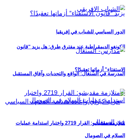
الدور السياسي للشباب في إفريقيا
الكونغو الديمقراطية عند مفترق طرق: هل يزيد “قانون
الاستفتاء” أزماتها تعقيدًا؟
المدرسة في السنغال: الواقع والتحديات وآفاق المستقبل
متلازمة مقديشو: القرار 2719 واختبار استدامة عمليات
السلام في الصومال