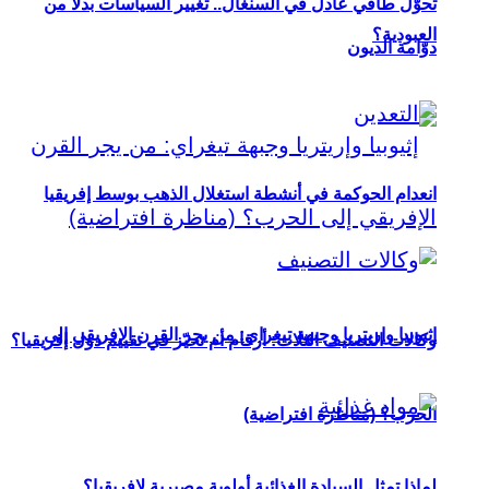
تحوُّل طاقي عادل في السنغال.. تغيير السياسات بدلاً من
العبودية؟
دوّامة الديون
انعدام الحوكمة في أنشطة استغلال الذهب بوسط إفريقيا
إثيوبيا وإريتريا وجبهة تيغراي: من يجر القرن الإفريقي إلى
وكالات التصنيف الثلاث: أرقام أم تحيّز في تقييم دول إفريقيا؟
الحرب؟ (مناظرة افتراضية)
لماذا تمثل السيادة الغذائية أولوية مصيرية لإفريقيا؟