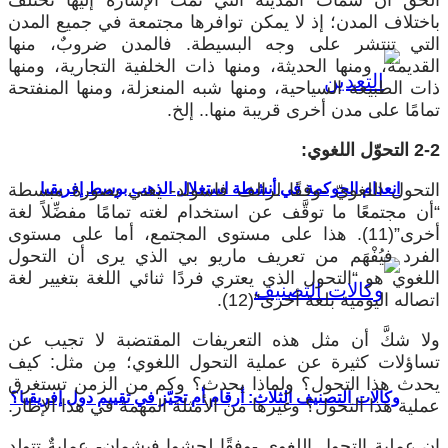
باختلاف المدن؛ إذ لا يمكن توافرها مجتمعة في جميع المدن
التي تنتشر على وجه البسيطة. فالمدن ضروبٌ، منها
القديمة، ومنها الحديثة، ومنها ذات الخلفية التجارية، ومنها
ذات الطبيعة السياحية، ومنها شبه المنعزلة، ومنها المنفتحة
تمامًا على مدن أخرى قريبة منها.. إلخ.
2-2 التحوّل اللغوي:
التحول اللغويّ -وفقًا لرالف فاسولد- يعني بصورة مبسطة
انعدام الحوكمة في أنشطة استغلال الذهب بوسط إفريقيا
“أن مجتمعًا ما توقَّف عن استخدام لغته تمامًا مفضِّلاً لغة
أخرى”(11). هذا على مستوى المجتمع، أما على مستوى
الفرد فيُفْهَم من تعريف ماريو بي الذي يرى أن التحول
اللغوي هو “التحول الذي يعتري فردًا ثنائي اللغة بتغيير لغة
اتصاله اليومية بلغة أخرى”(12).
ولا شكَّ أن مثل هذه التعريفات المقتضبة لا تجيب عن
تساؤلات كثيرة عن عملية التحول اللغوي؛ مِن مثل: كيف
يحدث هذا التحول؟ ولماذا يحدث؟ وكم من الزمن تستغرق
وكالات التصنيف الثلاث: أرقام أم تحيّز في تقييم دول إفريقيا؟
عملية هذا التحول؟ وغيرها من الأمثلة المهمة في هذا الإطار.
إن عملية التحول اللغوي -وفقًا لجشوا فيشمان- عمليةٌ تتولد