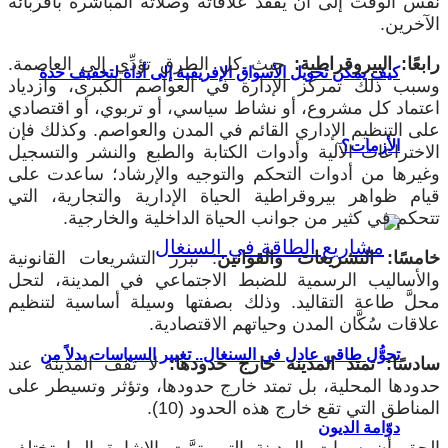
نفس الوقت إلى أن يفقد علاقاته وصلاته المباشرة بأقربائه
الآخرين.
رابعًا: البيروقراطية:
حيث كل الطرق تؤدِّي إلى العاصمة.
كيف يمكن تحويل الأسواق الإفريقية إلى أداة لتخفيف حدة
وسبب ذلك تمركز الإدارة في العواصم الكبرى، وازدياد
اعتماد كل مشروع، أو نشاط سياسي، أو تربوي، أو اقتصادي
على التنظيم الإداري القائم في المدن والعواصم. وكذلك فإن
الأزمات؟
الاختراعات الآلية وأدوات الكتابة والطبع والنشر والتسجيل
وغيرها من أدوات التحكم والتوجيه والإرشاد؛ ساعدت على
قيام ظواهر بيروقراطية الحياة الإدارية والتجارية، التي
تتحكم في كثير من جوانب الحياة الداخلية والخارجية.
خامسًا: التشريعات والقوانين
: تبرز التشريعات القانونية
والأساليب الرسمية للضبط الاجتماعي في المدينة، لتحل
محلَّ طاعة التقاليد. وذلك بصفتها وسيلة أساسية لتنظيم
علاقات سُكَّان المدن وحياتهم الاقتصادية.
تحوُّل طاقي عادل في السنغال.. تغيير السياسات بدلاً من
سادسًا: تمتد المدينة خارج حدودها:
لا تقف المدينة عند
حدودها المحلية، بل تمتد خارج حدودها، وتؤثر وتسيطر على
المناطق التي تقع خارج هذه الحدود (10).
دوّامة الديون
الحق أن سمات المدينة التي تمَّت الإشارة إليها تختلف