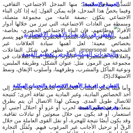
للتمدُّن مداخل عديدة؛ منها المدخل الاجتماعي- الثقافي،
العربية والإسلامية”
وفيما يخصُّ هذا المدخل، فإنه يمكن القول: إنه إذا كان البناء
الاجتماعي يتكوّن -بصفة عامة- من مجموعة متصلة،
ومنمطة من العادات الاجتماعية، التي تبرز من خلالها أدوار
الأفراد ووظائفهم، فإن البناء الاجتماعي الحضري- بخاصة-
أهمية حيوية في صياغة الشكل الحضري السائد، فهو يتسم
بخصائص معينة؛ لعل أهمها سيادة العلاقات غير
الشخصية
impersonal
، التي تظهر في شكل التفاعلات
والعلاقات المستمرة بين الأفراد. وتتمثل هذه العلاقات في
مجموعة من الرموز، مثل: عنوان الشكل، وطريقة الملبس،
ونوعية المأكل والمشرب، وطرقهما، وأسلوب الإنفاق، ونمط
الاستهلاك(5).
القطن في إفريقيا: الأهمية الاقتصادية والتحديات الهيكلية
وأما فيما يخص اكتساب الخصائص الحضرية؛ فإنه يشير إلى
أخذ الخصائص المادية، وغير المادية من ثقافة أخرى؛ كنتيجة
للاتصال طويل المدى. ويمكن لهذا الاتصال أن يتم بطرق
متعدِّدة. فقد يكون نتيجة لحرب أو غزو أو احتلال أجنبي أو
وفرص تعظيم القيمة
استعمار، أو قد يكون من خلال مبعوثين أو تبادلات ثقافية.
وقد يكون أيضًا نتيجة للهجرة، أو نقل القوى العاملة من خلال
الرقّ أو ترحيل الأجانب غير المرغوب فيهم. وتُمَثِّل التجارة