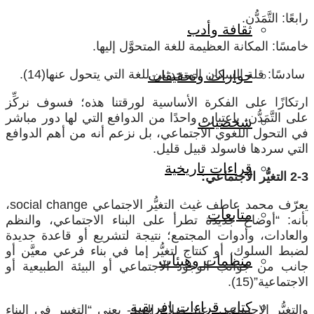
رابعًا: التَّمَدُّن.
ثقافة وأدب
خامسًا: المكانة العظيمة للغة المتحوَّل إليها.
سادسًا: قلة السكان المتحدثين للغة التي يتحول عنها(14).
حوارات وتحقيقات
ارتكازًا على الفكرة الأساسية لورقتنا هذه؛ فسوف نركِّز
على التَّمَدُّن، باعتباره واحدًا من الدوافع التي لها دور مباشر
شخصيات
في التحول اللغوي الاجتماعي، بل نزعم أنه من أهم الدوافع
التي سردها فاسولد قبيل قليل.
قراءات تاريخية
2-3 التغيُّر الاجتماعي:
يعرّف محمد عاطف غيث التغيُّر الاجتماعي
social change
،
متابعات
بأنه: “أوضاع جديدة تطرأ على البناء الاجتماعي، والنظم
والعادات، وأدوات المجتمع؛ نتيجة لتشريع أو قاعدة جديدة
لضبط السلوك، أو كنتاج لتغيُّر إما في بناء فرعي معيَّن أو
منظمات وهيئات
جانب من جوانب الوجود الاجتماعي أو البيئة الطبيعية أو
الاجتماعية”(15).
كتاب قراءات إفريقية
والتغيُّر الاجتماعي -عند صلاح العبد- يعني “التغيير في البناء