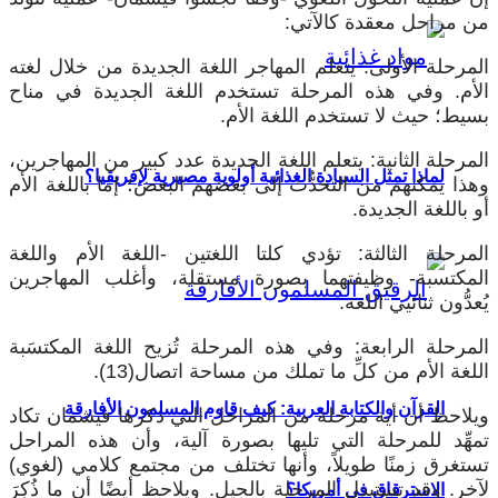
من مراحل معقدة كالآتي:
المرحلة الأولى: يتعلم المهاجر اللغة الجديدة من خلال لغته
الأم. وفي هذه المرحلة تستخدم اللغة الجديدة في مناح
بسيط؛ حيث لا تستخدم اللغة الأم.
المرحلة الثانية: يتعلم اللغة الجديدة عدد كبير من المهاجرين،
لماذا تمثل السيادة الغذائية أولوية مصيرية لإفريقيا؟
وهذا يمكنهم من التحدُّث إلى بعضهم البعض؛ إما باللغة الأم
أو باللغة الجديدة.
المرحلة الثالثة: تؤدي كلتا اللغتين -اللغة الأم واللغة
المكتسبة- وظيفتهما بصورة مستقلة، وأغلب المهاجرين
يُعدُّون ثنائيي اللغة.
المرحلة الرابعة: وفي هذه المرحلة تُزيح اللغة المكتسَبة
اللغة الأم من كلِّ ما تملك من مساحة اتصال(13).
القرآن والكتابة العربية: كيف قاوم المسلمون الأفارقة
ويلاحظ أن أية مرحلة من المراحل التي ذكرها فيشمان تكاد
تمهِّد للمرحلة التي تليها بصورة آلية، وأن هذه المراحل
تستغرق زمنًا طويلاً، وأنها تختلف من مجتمع كلامي (لغوي)
لآخر. وقد تستبدل المرحلة بالجيل. ويلاحظ أيضًا أن ما ذُكِرَ
الاسترقاق في أمريكا؟