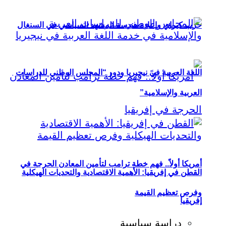
حزب كيراي وإعادة هندسة المشهد السياسي في السنغال
اللغة العربية في نيجيريا ودور “المجلس الوطني للدراسات
العربية والإسلامية”
أمريكا أولاً.. فهم خطة ترامب لتأمين المعادن الحرجة في
القطن في إفريقيا: الأهمية الاقتصادية والتحديات الهيكلية
وفرص تعظيم القيمة
إفريقيا
دراسة سياسية