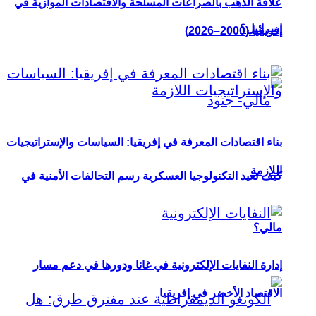
علاقة الذهب بالصراعات المسلحة والاقتصادات الموازية في
إسرائيل؟
إفريقيا (2000–2026)
بناء اقتصادات المعرفة في إفريقيا: السياسات والإستراتيجيات
اللازمة
كيف تعيد التكنولوجيا العسكرية رسم التحالفات الأمنية في
مالي؟
إدارة النفايات الإلكترونية في غانا ودورها في دعم مسار
الاقتصاد الأخضر في إفريقيا