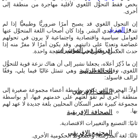
يخص فقط التحوُّل اللغوي لأقلية مهاجرة من منطقة إلى
أخرى.
إن التحول اللغوي قد يصبح أمرًا ضروريًّا وطبيعيًّا إذا لم
المزيد
تتدخل فيه أيدي البشر. وإذا كان أصحاب اللغة المتحوَّل عنها
لعوامل سياسية واقتصادية واجتماعية لا يرون في تحولهم
غضاضة وتعديًا على ذاتيتهم. وقد يكون أمرًا لا مفرَّ منه إذا
إفريقيا في المؤشرات
حدث العكس. وتكون في الغالب النتيجة واحدة.
إن ما ذُكِرَ أعلاه، يجعلنا نشير إلى أن هناك نزعة قوية للتحوُّل
الحالة الدينية
اللغوي، وقوة دافعة إليه، وهي تتمثل غالبًا فيما يلي، وفقًا
لرالف فاسولد:
أولاً: الهجرة؛ التي تكون بواسطة أعضاء مجموعة صغيرة إلى
الملف الإفريقي
منطقة أخرى لم تقوَ لغتهم على خدمتهم فيها، أو بواسطة
مجموعة كبيرة تغمر السكان المحليين بلغة جديدة لا عهد لهم
بها.
الصحافة الإفريقية
ثانيًا: التصنيع والتغييرات الاقتصادية.
المجتمع الإفريقي
ثالثًا: لغة المدرسة، والضغوط الحكومية الأخرى.