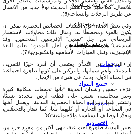
والتبادل الفني وانتشار الأفكار والمؤسسات مصادر أخرى
دراسة سياسية
للاتصال. كما ظهر في العصر الحديث نوعٌ جديد من الاتصال
عن طريق الرحلات والسياحة(6).
دراسة اجتماعية
وفي بعض الأحيان فإن اكتساب الخصائص الحضرية يمكن أن
يكون بالقوة ومخططًا له. ومثال ذلك: محاولات الاستعمار
البريطاني من أجل “تمدين” الإفريقيين المتخلفين. وقد
دراسة اقتصادية
استدعت هذه المحاولات من أجل التمدين: تعليم اللغة
الإنجليزية، ونقل المهارات الأساسية والتكنولوجيا(7).
ترجمات
إن الحديث عن التَّمَدُّن يقتضي أن نُفرد حيزًا للتعريف
بالمدينة، وأهم سماتها، والتركيز على كونها ظاهرة اجتماعية
في المقام الأول، وذلك في شيء من الإيجاز.
جميع المواد
عرّف حسين رشوان المدينة “بأنها تجمعات سكانية كبيرة
وغير متجانسة، تعيش على قطعة أرض محددة نسبيًّا،
وتنتشر فيها تأثيرات الحياة الحضرية المدنية، ويعمل أهلها
اجتماعية
في الصناعة أو التجارة أو كليهما معًا، كما تمتاز بالتخصُّص،
وتعدُّد الوظائف السياسية والاجتماعية”(8).
اقتصادية
تعتبر المدينة ظاهرة اجتماعية، فهي أكثر من مجرد جزء من
أجزاء المجتمع، وهي تمثل حقيقة اجتماعية، وتُعَدُّ تعبيرًا عن