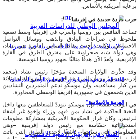
برعاية أمريكية بالأساس.
)
[1]
(
حرب باردة جديدة في إفريقيا
:
تصاعد التنافس بين روسيا والغرب في إفريقيا وسط تصعيد
ملحوظ في صراعات البنادق والذهب ووسائل التواصل
الاجتماعي. وكانت أحدث نقاط التماس البارزة هي تشاد،
وهي دولة شبه صحراوية على مفترق الطرق في القارة
الإفريقية، وتُعدّ الآن هدفًا مثاليًّا لجهود روسيا التوسعية.
وقد حذَّرت الولايات المتحدة مؤخرًا رئيس تشاد (محمد
إدريس ديبي) من أن المرتزقة الروس قد تآمروا لقتله وثلاثة
اللغة العربية في نيجيريا ودور “المجلس الوطني للدراسات
من كبار مساعديه، وأن موسكو تدعم المتمردين التشاديين
الذين يتجمعون في جمهورية إفريقيا الوسطى المجاورة.
العربية والإسلامية”
في الوقت نفسه؛ فإن موسكو تتوددّ للمتعاطفين معها داخل
النخبة الحاكمة في تشاد بمن فيهم وزراء وإخوة غير أشقاء
للرئيس. وكان قرار الحكومة الأمريكية بمشاركة معلومات
استخباراتية حسّاسة مع رئيس دولة إفريقية –وهي
المعلومات التي سرَّبتها- كاشفًا لإحدى الطرق التي باتت
إدارة بايدن تُفضّلها في التحرّك على نحو أكثر حسمًا في