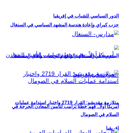
الدور السياسي للشباب في إفريقيا
حزب كيراي وإعادة هندسة المشهد السياسي في السنغال
المدرسة في السنغال: الواقع والتحديات وآفاق المستقبل
متلازمة مقديشو: القرار 2719 واختبار استدامة عمليات
أمريكا أولاً.. فهم خطة ترامب لتأمين المعادن الحرجة في
السلام في الصومال
إفريقيا