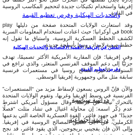
إفريقيا واستخدام تكتيكات جديدة لتحجيم المكاسب الروسية
في القارة.
وقد استعارت الولايات المتحدة صفحة من دليلها
play
book
في أوكرانيا؛ حيث اعتادت استخدام المعلومات السرية
لكشف الخطط العسكرية الروسية، واستباق ما تقول إنه
خطط صينية لإمداد روسيا بأسلحة جديدة.
القطن في إفريقيا: الأهمية الاقتصادية والتحديات الهيكلية
وفي إفريقيا؛ فإن المقاربة الأمريكية الأكثر تصميمًا، تهدف
جزئيًّا إلى دعم الموقف الفرنسي المتعثر، والذي تراجَع في
وفرص تعظيم القيمة
السنوات الأخيرة لصالح روسيا في مستعمرات فرنسية
سابقة مثل مالي وجمهورية إفريقيا الوسطى.
والآن فإنّ الروس يسعون لإسقاط مزيد من “المستعمرات”
الفرنسية في وسط إفريقيا وغربها، وتقوم الولايات المتحدة
دراسة سياسية
بالتحرك نيابةً عن فرنسا. وقال مسؤول أمريكي اشترط
عدم ذِكْر اسمه: إن محاولة اغتيال في تشاد مثلت “فصلًا
جديدًا” في جهود فاغنر، القوة العسكرية الخاصة التي يدعمها
دراسة اجتماعية
الكرملين، من أجل تعميق المصالح الروسية في إفريقيا.
وإلى الآن فإن يفجيني بريجوجين، الذي يقود فاغنر، قد نجح