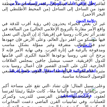
لفاغنر في إريتريا؛ مما يشير إلى رغبة روسية في مدّ منطقة
تحوُّل طاقي عادل في السنغال.. تغيير السياسات بدلاً من
نفوذ من الساحل إلى الساحل (من المحيط الأطلنطي إلى
البحر الأحمر).
دوّامة الديون
غير أن بعض الخبراء يحذرون (في رؤية أقرب للدقة في
واقع الأمر مقارنةً بالترويج الإعلامي الحالي) من المبالغة في
تقدير أثر تحركات روسيا في إفريقيا؛ إذ إن الدول التي تعمل
فيها موسكو من أفقر دول العالم، وعلى الأرض فإن جهودها
تبدو في الغالب متفرقة وغير مموّلة بشكل مناسب
ومدفوعة بالرغبة في إثارة الغرب. وفي نهاية الأمر فإنه لا
يرجح أن تفي روسيا بوعودها الأمنية الكبرى التي قدّمتها
للدول الإفريقية، حسب ميشيل جافين بمجلس العلاقات
الخارجية. لكن على المدى القصير فإن أعمال روسيا بدت
مثيرة للاضطراب البالغ مما دفَع القوى الغربية للسعي
انعدام الحوكمة في أنشطة استغلال الذهب بوسط إفريقيا
للوصول لاستجابة مناسبة.
وعلى سبيل المثال؛ فإن تشاد -التي تقع على مساحة أكبر
من بريطانيا وفرنسا وألمانيا معًا-، كانت حليفًا رئيسًا لفرنسا
لعقود، واستخدمها الجيش الفرنسي للتدريب وكمركز
للعمليات. وفي ثمانينيات القرن الماضي دعمت المخابرات
المركزية الأمريكية زعيمها الوحشي حسين حبري الذي أُدين