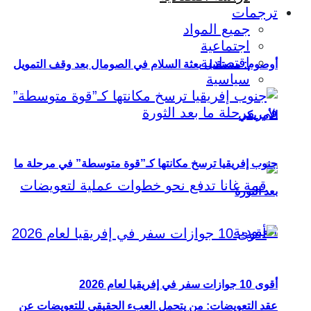
ترجمات
جميع المواد
اجتماعية
اقتصادية
أوصوم: مستقبل بعثة السلام في الصومال بعد وقف التمويل
سياسية
الأمريكي
جنوب إفريقيا ترسخ مكانتها كـ”قوة متوسطة” في مرحلة ما
بعد الثورة
أقوى 10 جوازات سفر في إفريقيا لعام 2026
عقد التعويضات: من يتحمل العبء الحقيقي للتعويضات عن