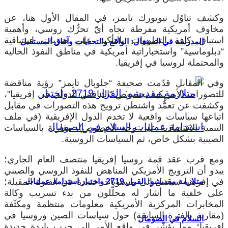
وكشف تناوُل نيويورك تايمز، في المقال الأول هنا، عن
مخاوف أمريكية مفرطة تجاه أيّ تحرُّك روسي، وأهمية
استباق كافة التطورات بالتأكيد على ضربات استباقية
المدرسة في السنغال: الواقع والتحديات وآفاق المستقبل
“دبلوماسية” واستخباراتية أمريكية في مناطق النفوذ الحالية
والمحتملة لروسيا في إفريقيا.
وفي المقابل قدّمت صحيفة “جلوبال تايمز” رؤية مناقضة
للتصورات الأمريكية بخصوص “التنافس الدولي في إفريقيا”،
وكشفت عن تعمُّد واشنطن ترويج هذه التصورات في مقابل
اتباعها سياسات واقعية لا تخدم الدول الإفريقية (في ملف
التنمية الاقتصادية على وجه الخصوص)، مقارنة بالسياسات
الصينية بشكل خاص، ثم السياسات الروسية.
ومع قرب عقد قمة روسيا إفريقيا منتصف العام الجاري؛
يبدو أن الترويج الأمريكي المناهض للنفوذ الروسي والصيني
في إفريقيا سيصل إلى مستويات جديدة في الفترة المقبلة؛
متلازمة مقديشو: القرار 2719 واختبار استدامة عمليات
على خلفية ما أشار له محلّلون من بدء تسريب وكالة
المخابرات المركزية الأمريكية معلومات منتظمة ومكثّفة
(مقارنة بالفترة السابقة) حول سياسات الصين وروسيا في
السلام في الصومال
إفريقيا؛ مما يؤشّر في واقع الأمر إلى حرب باردة جديدة