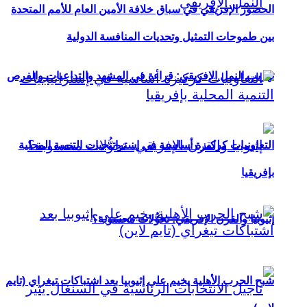
الحضور الإفريقي في سباق خلافة الأمين العام للأمم المتحدة
بين طموحات التمثيل وتحديات المنافسة الدولية
تهريب النمل الإفريقي: قراءة في المشهد والتداعيات والفرص
التعاونيات كركيزة أساسية في إستراتيجيات التنمية المحلية
بإفريقيا
إثيوبيا والقرن الإفريقي: تحوُّلات محسوبة؟
شبح الحرب الأهلية يخيم على إثيوبيا بعد اشتباكات تيغراي (تايم