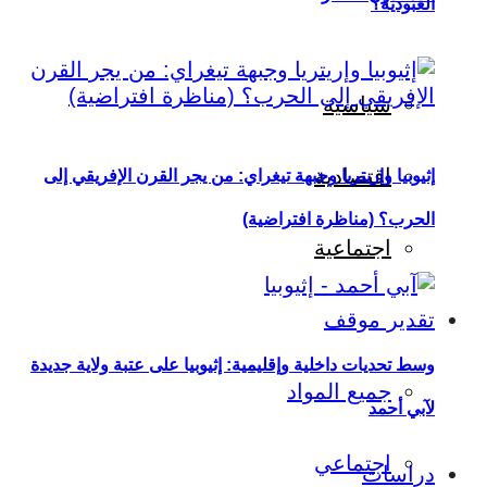
العبودية؟
سياسية
اقتصادية
إثيوبيا وإريتريا وجبهة تيغراي: من يجر القرن الإفريقي إلى
الحرب؟ (مناظرة افتراضية)
اجتماعية
تقدير موقف
وسط تحديات داخلية وإقليمية: إثيوبيا على عتبة ولاية جديدة
جميع المواد
لآبي أحمد
اجتماعي
دراسات