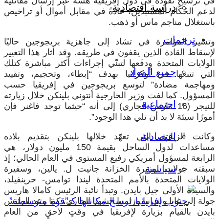
في ترسيخ نفوذه في دول إفريقية هشَّة عبر إرسال مقاتليه
دراسة اقتصادية
لدعم الحُكّام المستبدّين، عادةً في مقابل أموال أو تراخيص
باستغلال مناجم ماس أو ذهب.
ترجمات
وتشير المؤامرة في تشاد إلى جاهزية بريجوجين حاليًا
لإسقاط القادة الذين يقفون في طريقه. وقد أثار هذا التغيير
الولايات المتحدة ودفَعها لتبنّي إجراءات أكثر مباشرة كتلك
جميع المواد
التي تتبعها في أوكرانيا بهدف “إبطاء، وتحجيم، وتقييد
ومهاجمة مضادة” لتوسع بريجوجين في إفريقيا حسب
المسؤول. كما لفت وزير الخارجية أنتوني بلينكن خلال زيارته
اجتماعية
للنيجر (16 مارس الجاري) إلى أنه “حيثما توجد فاغنر فإن
أمورًا سيئة لا بد أن تلي هذا الوجود”.
اقتصادية
وكانت الزيارة، التي تعهّد خلالها بلينكن بتقديم بلاده
مساعدات لدول الساحل بقيمة 150 مليون دولار، هي
الرابعة لمسؤول أمريكي رفيع المستوى في العام الحالي؛ إذ
سياسية
سبقته جولات لوزيرة الخزانة جانيت ل. يالين، وسفيرة
الولايات المتحدة بالأمم المتحدة ليندا توامس- حرينفيلد،
والسيدة الأولى جيل بايدن. وتبدأ نائبة الرئيس كامالا هاريس
جولة إلى غانا وتنزانيا وزامبيا الشهر الجاري، كما وعد الرئيس
بايدن بالقيام بزيارة لإفريقيا في وقتٍ لاحقٍ من العام