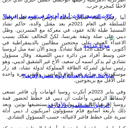
لاحقًا كمجرم حرب.
وكالات التصنيف الثلاث: أرقام أم تحيّز في تقييم دول إفريقيا؟
أما رئيس تشاد الحالي محمد إدريس ديبي فقد؛ وصل
للسلطة في العام 2021م بعد مقتل والده، حاكم تشاد
المستبدّ طيلة ثلاثة عقود، في معركة مع المتمردين. وظل
ديبي على صلة وثيقة بفرنسا، لكنَّ التحالف تفكك بسبب
الاعتداء العنيف على محتجين مطالبين بالديمقراطية في
أكتوبر، ما خلَّف 128 قتيلًا تشاديًّا. ويبدو الآن ثمة ميل لروسيا
حتى وسط أفراد من دائرة ديبي اللصيقة. وقال مسؤول
تشادي لم يذكر اسمه أن سعيد، الأخ غير الشقيق لديبي، وهو
رئيس سابق لشركة الطاقة المملوكة لدولة تشاد، قد زار
موسكو ثلاث مرات في العام الماضي، والتقى مرة واحدة
لماذا تمثل السيادة الغذائية أولوية مصيرية لإفريقيا؟
على الأقل مع بريجوجين.
وفي يناير 2023م أنكرت روسيا اتهامات بأن فاغنر تسعى
لإسقاط الرئيس، وأعلنت أن ديبي قد خطَّط لحضور قمة
روسيا إفريقيا الثانية في يوليو، والتي يستضيفها بوتين. وبعد
ذلك بأربعة أسابيع قدّم مسؤولون أمريكيون لـ ديبي أدلة
سرية على خطط فاغنر لاغتياله، حسب المسؤول التشادي.