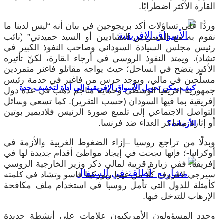
القارة الأكثر اضطرابًا.
وردًّا على تساؤلات أكد بريجوجين في بيان أنه “ليس لدينا ما
نقوم به مع المتمردين التشاديين أو السيد حميدتي” (نائب
رئيس مجلس السيادة السوداني وصاحب النفوذ الكبير في
تشاد). ويمتد النفوذ الروسي في أرجاء القارة، لكنّ تأثيره
الأكبر يتضح في الساحل؛ حيث يواجه مقاتلو فاغنر متمردين
مسلّحين في مالي، ويوجد حرس من فاغنر في خدمة رئيس
كيف يمكن تحويل الأسواق الإفريقية إلى أداة لتخفيف حدة
جمهورية إفريقيا الوسطى وحماية مناجم ذهب في عدة دول
إفريقية بما فيها السودان (حسب التقرير). كما تسعى وسائل
التواصل الاجتماعي إلى تلميع صورة الرئيس فلاديمير بوتين
أو إثارة مشاعر العداء ضد فرنسا.
الأزمات؟
وبدلًا من تراجع روسيا –إزاء الضغوط الغربية والأزمة في
أوكرانيا-؛ فإنها نجحت في إيجاد مواطئ أقدام جديدة لها في
إفريقيا. ففي زيارة قريبة لمالي ذكر وزير الخارجية الروسي
سيرجي لافروف كلًّا من غينيا وبوركينا فاسو وتشاد في كلمته
كأمثلة للدول التي تأمل روسيا في استخدام ملف مكافحة
الإرهاب للتدخل فيها.
وحدد المسؤولون الأمريكيون علامات على أنشطة جديدة