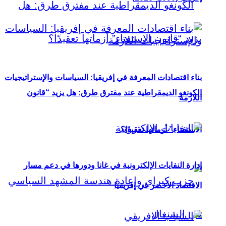
بناء اقتصادات المعرفة في إفريقيا: السياسات والإستراتيجيات
الكونغو الديمقراطية عند مفترق طرق: هل يزيد “قانون
اللازمة
الاستفتاء” أزماتها تعقيدًا؟
إدارة النفايات الإلكترونية في غانا ودورها في دعم مسار
الاقتصاد الأخضر في إفريقيا