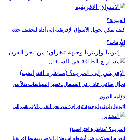
العبودية؟
كيف يمكن تحويل الأسواق الإفريقية إلى أداة لتخفيف حدة
الأزمات؟
تحوُّل طاقي عادل في السنغال.. تغيير السياسات بدلاً من
دوّامة الديون
إثيوبيا وإريتريا وجبهة تيغراي: من يجر القرن الإفريقي إلى
الحرب؟ (مناظرة افتراضية)
انعدام الحوكمة في أنشطة استغلال الذهب بوسط إفريقيا