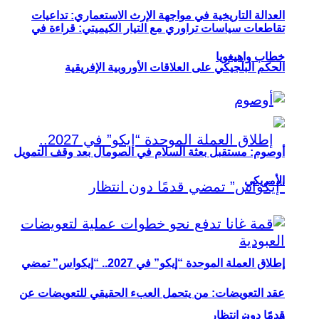
العدالة التاريخية في مواجهة الإرث الاستعماري: تداعيات
تقاطعات سياسات تراوري مع التيار الكيميتي: قراءة في
خطاب واهيغويا
الحكم البلجيكي على العلاقات الأوروبية الإفريقية
أوصوم: مستقبل بعثة السلام في الصومال بعد وقف التمويل
الأمريكي
إطلاق العملة الموحدة “إيكو” في 2027.. “إيكواس” تمضي
عقد التعويضات: من يتحمل العبء الحقيقي للتعويضات عن
قدمًا دون انتظار