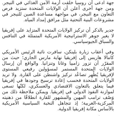
جهة ادعى أن روسيا خلقت أزمة الأمن الغذائي في النيجر.
ومن جهة أخرى أعلن أن الولايات المتحدة ستزيد فرص
التعاون مع النيجر، في مواجهة مساعدة الصين للنيجر في
مشروعات البنية التحتية مثل مرافق إمداد المياه.
جدير بالذكر أن تركيز الولايات المتحدة المتزايد على إفريقيا
لا يغير جوهر الاستراتيجية الأمريكية المتمثلة في التنافس
والسباق الجيوسياسي.
وفي أعقاب زيارة بلينكن، سافرت نائبة الرئيس الأمريكي
كامالا هاريس إلى إفريقيا نهاية مارس الجاري؛ حيث من
المقرّر أن تزور زامبيا وغانا وتنزانيا. والواقع أن إرسال
الولايات المتحدة المستمر لمسؤولين رفيعي المستوى
لإفريقيا يُظْهِر تصاعُد تركيز واشنطن على القارة. ولا تريد
الولايات المتحدة فحسب إعادة ترسيخ وجودها في إفريقيا
فيما يتعلق بالتعاون الاقتصادي والعسكري، لكنّها تسعى
لموازنة النفوذ الدولي في إفريقيا. ويمكن ملاحظة ذلك من
وَصْف ترامب المهين والمشهور للقارة انطلاقًا من ذهنيته
المركزية-الغربية؛ إذ تتجاهل النخبة السياسية الأمريكية
بالأساس مكانة إفريقيا الدولية.