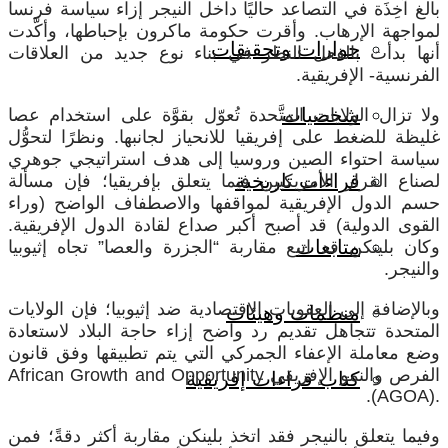
بالغ آخِذَة في التصاعد حاليًا داخل النيجر إزاء سياسة فرنسا
لمواجهة الإرهاب. وأقرت حكومة ماكرون بإحباطها، وأكَّدت
حوارات وتحقيقات
أنها بدأت بالفعل النظر في بناء نوع جديد من العلاقات
الفرنسية- الإفريقية.
شخصيات
ولا تزال الولايات المتَّحدة تُعوّل بقوَّة على استخدام عصا
غليظة للضغط على إفريقيا للانحياز لجانبها. ونظرًا لتحوُّل
سياسة احتواء الصين وروسيا إلى هدف استراتيجي جوهري
قراءات تاريخية
لصناع القرار الأمريكيين فيما يتعلق بإفريقيا؛ فإن مسألة
حسم الدول الإفريقية لمواقفها والاصطفاف الواضح (وراء
القوى الدولية) قد أصبح أكبر صداع لقادة الدول الإفريقية.
متابعات
وكان بلينكن قد اتبع مقاربة “الجزرة والعصا” تجاه إثيوبيا
والنيجر.
وبالإضافة إلى العقوبات الاقتصادية ضد إثيوبيا؛ فإن الولايات
منظمات وهيئات
المتحدة تتجاهل تقديم رد واضح إزاء حاجة البلاد لاستعادة
وضع معاملة الإعفاء الجمركي التي يتم تطبيقها وفق قانون
الفرص والنمو الإفريقي
African Growth and Opportunity
كتاب قراءات إفريقية
.
(AGOA).
وفيما يتعلق بالنيجر فقد اتخذ بلينكن مقاربة أكثر دقةً؛ فمن