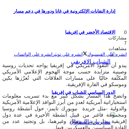
إدارة النفايات الإلكترونية في غانا ودورها في دعم مسار
الاقتصاد الأخضر في إفريقيا
0
مشاركات
7
مشاهدات
انشره على الفيسبوك
انشره على تويتر
انشره على الواتساب
يبدو أن النفوذ الأمريكي في إفريقيا يواجه تحديات روسية
وصينية متزايدة حسب موجة الهجوم الإعلامي الأمريكي
المكثّفة حاليًا على مسارات العلاقات التي تُعزّزها بكين
وموسكو في القارة الإفريقية.
الدور السياسي للشباب في إفريقيا
واتضح هذا المسار بشكل كبير مع بدء تسريب معلومات
استخباراتية أمريكية لعددٍ من أبرز النوافذ الإعلامية الأمريكية
والدولية -مثل جريدة نيويورك تايمز- حول أنشطة روسيا
ومجموعة فاغنر من قبيل أنشطة الأخيرة في عدة دول
إفريقية مثل إريتريا وتشاد وغيرهما، بل وتجنيد عدد من
القادة السياسيين والعسكريين فيها.