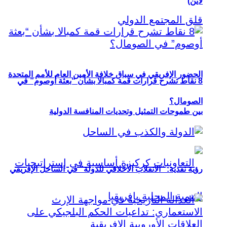
لاين)
الحضور الإفريقي في سباق خلافة الأمين العام للأمم المتحدة
8 نقاط تشرح قرارات قمة كمبالا بشأن “بعثة أوصوم” في
الصومال؟
بين طموحات التمثيل وتحديات المنافسة الدولية
رؤية نقدية: “الانقلاب الأخلاقي للدولة” في الساحل الإفريقي