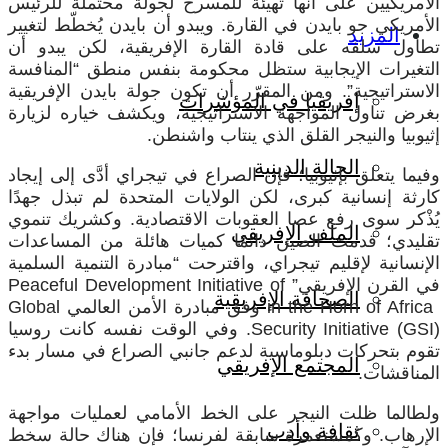
الأمريكيين على أنها تهيئة للمسرح لجولة محتملة للرئيس
الأمريكي جو بايدن في القارة. ويبدو أن بايدن يُخطّط لتغيير
المزيد
تطاول سلفه على قادة القارة الإفريقية، لكن يبدو أن
التغيرات الإيجابية ستظل محكومة بنفس منطق “المنافسة
الاستراتيجية”. ومن المقرّر أن تكون جولة بايدن الإفريقية
إفريقيا في المؤشرات
بغرض تناول المواجهة الاستراتيجية، ويكشف خياره لزيارة
إثيوبيا والنيجر القلق الذي ينتاب واشنطن.
الحالة الدينية
وفيما يتعلق بإثيوبيا؛ فإن الصراع في تيجراي أدَّى إلى إيجاد
كارثة إنسانية كبرى، لكن الولايات المتحدة لم تبذل جهدًا
يُذْكر سوى رفع عصا العقوبات الاقتصادية. وكشريك تنموي
الملف الإفريقي
تقليدي؛ قدمت الصين دائمًا كميات هائلة من المساعدات
الإنسانية لإقليم تيجراي، واقترحت “مبادرة التنمية السلمية
في القرن الإفريقي”
Initiative of
Peaceful Development
الصحافة الإفريقية
in the Horn of Africa
وفق مبادرة الأمن العالمي
Global
Security Initiative (GSI)
. وفي الوقت نفسه كانت روسيا
تقوم بتحركات دبلوماسية لدعم جانبي الصراع في مسار بدء
المجتمع الإفريقي
المناقشات.
ولطالما ظلت النيجر على الخط الأمامي لعمليات مواجهة
ثقافة وأدب
الإرهاب. وكمستعمرة سابقة لفرنسا؛ فإن هناك حالة سخط