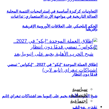
التعاونيات كركيزة أساسية في إستراتيجيات التنمية المحلية
العدالة التاريخية في مواجهة الإرث الاستعماري: تداعيات
الحكم البلجيكي على العلاقات الأوروبية الإفريقية
بإفريقيا
إطلاق العملة الموحدة “إيكو” في 2027.. “إيكواس” تمضي
قدمًا دون انتظار
سياسية
اقتصادية
شبح الحرب الأهلية يخيم على إثيوبيا بعد اشتباكات تيغراي (تايم
اجتماعية
تقدير موقف