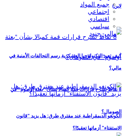
جميع المواد
لاين)
اجتماعي
اقتصادي
سياسي
كيف تعيد التكنولوجيا العسكرية رسم التحالفات الأمنية في
مالي؟
8 نقاط تشرح قرارات قمة كمبالا بشأن “بعثة أوصوم” في
الصومال؟
الكونغو الديمقراطية عند مفترق طرق: هل يزيد “قانون
الاستفتاء” أزماتها تعقيدًا؟