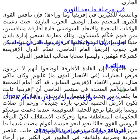
الجاري.
وبالنسبة للكثيرين في إفريقيا وما وراءها؛ فإن تنافس القوى
الكبرى المحتدم يصل لوصف الحرب الباردة؛ حيث دعمت
الولايات المتحدة والاتحاد السوفييتي قادة أفارقة متنافسين،
بمن فيهم حُكّام مُستبدّون. وتلك مقارنة تسعى إدارة بايدن
حثيثًا لتفاديها؛ لأن استراتيجيتها في إفريقيا، التي أعلنها بلينكن
جنوب إفريقيا ترسخ مكانتها كـ”قوة متوسطة” في مرحلة ما
في جنوب إفريقيا العام الماضي، تقدّم الدول الإفريقية
كشركاء مُهمّين، وليسوا ضحايا مخالب التنافس الدولي.
بعد الثورة
من جانبهم؛ فإن القادة الأفارقة أوضحوا أنهم لا يريدون
فرض الخيارات (في الانحياز لقوًى ما) عليهم. وكان ماكي
صال، رئيس الاتحاد الإفريقي السابق، قد أكد أمام الجمعية
العامة للأمم المتحدة في سبتمبر الماضي أن “إفريقيا عانت
ما يكفي من عبء الاستعمار التاريخي”، وأنها “لا تريد أن
تكون الأرض الخصبة لحرب باردة جديدة”، ورغم أن صلات
روسيا بإفريقيا ترجع للحقبة السوفييتية عندما دعمت موسكو
الحكومات المتعاطفة معها وحركات الاستقلال، لكنَّ التوجُّه
الروسي القوي حاليًا يعود لنحو خمسة أعوام مضت عندما بدأ
مرتزقة فاغنر –والكثير منهم من الرُّوس إلى جانب عناصر
أقوى 10 جوازات سفر في إفريقيا لعام 2026
سورية وصربية ولبنانية- في الظهور في الكثير من أرجاء