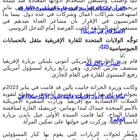
كما واصلت واشنطن استخدام أدواتها المعتادة ضد شبكة
بريجوجين في إفريقيا، وفرضت عقوبات جديدة في يناير
القرآن والكتابة العربية: كيف قاوم المسلمون الأفارقة
استهدفت شراكات أعمال وشركات في عدة دول. بينما بدأ
الفرنسيون في الإقرار بأن مشاعر العداء ضدهم في
مستعمراتهم السابقة أتاحت الفرصة أمام التدخل الروسي.
الاسترقاق في أمريكا؟
توجُّه الولايات المتحدة للقارة الإفريقية مثقل بالحسابات
)
[2]
(
الجيوسياسية
:
قام وزير الخارجية الأمريكي أنتوني بلينكن بزيارة لإفريقيا
منتصف مارس الجاري، وهي رابع زيارة لمسؤول أمريكي
رفيع المستوى للقارة في العام الجاري.
وكانت وزيرة الخزانة جانيت يالين قد قامت في يناير 2023م
بجولة في إفريقيا استغرقت عشرة أيام؛ في محاولة لتقوية
لماذا تحتل 6 دول إفريقية قائمة الدول الأكثر سخاءً في
الصلات الاقتصادية مع إفريقيا. وزارت السفيرة الأمريكية
بالأمم المتحدة حينذاك ليندا توماس- جرينفيلد القارة لمناقشة
قضايا المناخ، كما قامت السيدة الأولى جيل بايدن بزيارة
العالم؟
لناميبيا وكينيا، وركزت في جولتها على تمكين المرأة.
ويُنْظَر لجولات الزيارات التي يقوم بها كبار المسؤولين