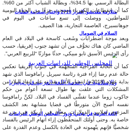
البطالة الرسمي بها 34.5%، وبطالة الشباب أكثر من 60%.
كما أن انقطاعات الكهرباء أصبحت جزءًا من الحياة اليومية
متلازمة مقديشو: القرار 2719 واختبار استدامة عمليات
للمواطنين، ووصلت إلى تسع ساعات في اليوم في
جوهانسبرج، العاصمة التجارية، هذا الصيف.
السلام في الصومال
وبعد موجة اضطرابات وشَغب كاسحة في البلاد في العام
الماضي كان هناك تخوُّف من أن تشهد جنوب إفريقيا، حسب
رأى الرئيس الأسبق تابو مبيكي، حدثًا موازنًا “للربيع العربي”.
كما أن الحالة المزاجية المتجهّمة في جنوب إفريقيا تعكس
حالة عدم رضا إزاء فترة رئاسة سيريل رامافوسا الذي شهد
بداية عهده (2018م) انتشار الأمل بقدرته على إنقاذ البلاد من
المشكلات التي علقت بها طوال تسعة أعوام من حكم
جاكوب زوما عندما تفشَّى الفساد في البلاد. لكنَّ رامافوسا
نفسه أصبح الآن متورطًا في قضايا مشابهة بعد الكشف
المزعوم لملايين الدولارات معبَّأة في أريكة في مزرعة
اللغة العربية في نيجيريا ودور “المجلس الوطني للدراسات
خاصة به. وحتى أولئك المتحفِّظون إزاء اتهام الرئيس بالفساد
شخصيًّا فإنهم يتّهمونه في العادة بالكسل وعدم القدرة على