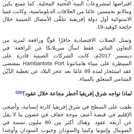
اقتراضها لمشروعات البنية التحتية المحلية. كما تتمتع بكين
ومالابو بخمسين عامًا من العلاقات الدبلوماسية، وكانت غينيا
الاستوائية أول دولة إفريقية تتلقَّى الأمصال الصينية خلال
جائحة كوفيد-19.
وتمثل الصلات الاقتصادية حافزًا قويًّا ورافعة لمزيد من
التعاون الثنائي. فقط اسأل سريلانكا عن الرافعة: في
ديسمبر 2017م، كانت الشركات الصينية قادرة على
السيطرة على ميناء هامبانتوتا
Hambantota Port
بمقتضى
عقد استئجار لمدة 99 عامًا بعد عجز البلاد عن تغطية الدَّيْن
المتنامي المتعلق بالميناء.
)
[3]
(
لماذا تواجه شرق إفريقيا أخطر مجاعة خلال عقود؟
طفت على السطح في شرق إفريقيا كارثة إنسانية، وأضحى
الإقليم في قبضة أعنف موجة جفاف في غضون ما لا يقل
عن أربعة عقود. وهناك أكثر من 80 مليون نسمة في
الصومال وإثيوبيا وكينيا والسودان وجنوب السودان وأوغندا