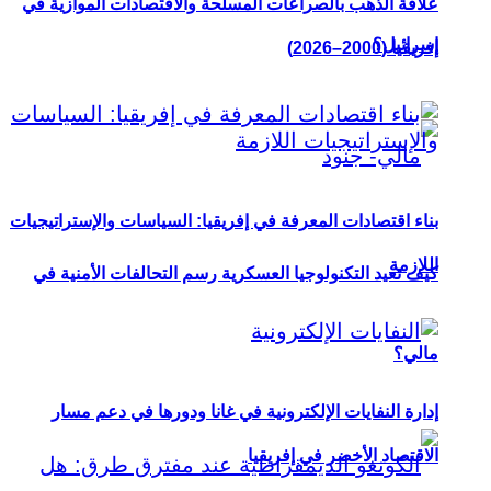
علاقة الذهب بالصراعات المسلحة والاقتصادات الموازية في
إسرائيل؟
إفريقيا (2000–2026)
بناء اقتصادات المعرفة في إفريقيا: السياسات والإستراتيجيات
اللازمة
كيف تعيد التكنولوجيا العسكرية رسم التحالفات الأمنية في
مالي؟
إدارة النفايات الإلكترونية في غانا ودورها في دعم مسار
الاقتصاد الأخضر في إفريقيا