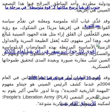
ودولية مطردة. وأحد المناطق المرجّح فيها هذا التصعيد
جنوب إفريقيا ترسخ مكانتها كـ”قوة متوسطة” في مرحلة ما
الصيني هي إفريقيا.
وقد غذَّى غياب أدلة ملموسة ومعلنة عن تقدُّم سياسة
بعد الثورة
القواعد الصينية في إفريقيا مزيدًا من الشكوك، مع رؤية
بعض المُعلّقين أن القلق إزاء مثل هذه الجهود الصينية مُبالَغ
فيه. وهذا أمر مفهوم، لكنه يُغفل الطبيعة السرية والجداول
الزمنية الأساسية المرتبطة بهذه المفاوضات الدبلوماسية
والعسكرية. ويكفي أن يتمعَّن المرء بمستوى كافٍ ويفهم أن
الصين تتبنَّى مقاربة صبورة وبعيدة المدى لتحقيق طموحاتها
العسكرية.
وقد وضعت الصين أول حجر في هذا الأساس في العام
أقوى 10 جوازات سفر في إفريقيا لعام 2026
2004م عندما كشف الرئيس الصيني هو جينتاو مفهوم
“المهمة التاريخية الجديدة”، ودعا لدور عالمي أكبر يقوم به
جيش التحرير الشعبي
People’s Liberation Army (PLA)
؛
لتمكينه من تنفيذ “مهام عسكرية متنوعة”.