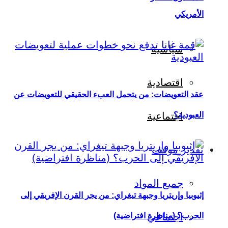
الأمريكي
سياسية
اقتصادية
عقد التعويضات: من يتحمل العبء الحقيقي للتعويضات عن
العبودية؟
اجتماعية
تقدير موقف
جميع المواد
إثيوبيا وإريتريا وجبهة تيغراي: من يجر القرن الإفريقي إلى
اجتماعي
الحرب؟ (مناظرة افتراضية)