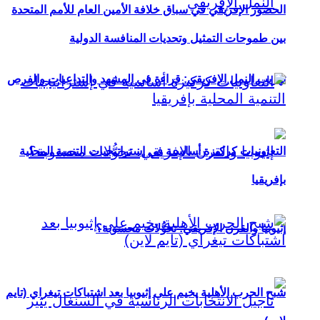
الحضور الإفريقي في سباق خلافة الأمين العام للأمم المتحدة
بين طموحات التمثيل وتحديات المنافسة الدولية
تهريب النمل الإفريقي: قراءة في المشهد والتداعيات والفرص
التعاونيات كركيزة أساسية في إستراتيجيات التنمية المحلية
بإفريقيا
إثيوبيا والقرن الإفريقي: تحوُّلات محسوبة؟
شبح الحرب الأهلية يخيم على إثيوبيا بعد اشتباكات تيغراي (تايم