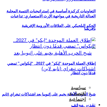
التعاونيات كركيزة أساسية في إستراتيجيات التنمية المحلية
العدالة التاريخية في مواجهة الإرث الاستعماري: تداعيات
الحكم البلجيكي على العلاقات الأوروبية الإفريقية
بإفريقيا
إطلاق العملة الموحدة “إيكو” في 2027.. “إيكواس” تمضي
قدمًا دون انتظار
سياسية
اقتصادية
شبح الحرب الأهلية يخيم على إثيوبيا بعد اشتباكات تيغراي (تايم
اجتماعية
تقدير موقف