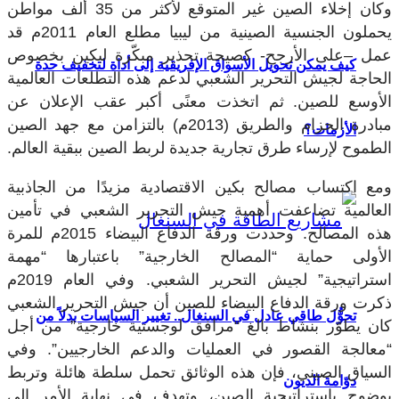
وكان إخلاء الصين غير المتوقع لأكثر من 35 ألف مواطن
يحملون الجنسية الصينية من ليبيا مطلع العام 2011م قد
عمل –على الأرجح- كصيحة تحذير مبكّرة لبكين بخصوص
كيف يمكن تحويل الأسواق الإفريقية إلى أداة لتخفيف حدة
الحاجة لجيش التحرير الشعبي لدعم هذه التطلعات العالمية
الأوسع للصين. ثم اتخذت معنًى أكبر عقب الإعلان عن
مبادرة الحزام والطريق (2013م) بالتزامن مع جهد الصين
الأزمات؟
الطموح لإرساء طرق تجارية جديدة لربط الصين ببقية العالم.
ومع اكتساب مصالح بكين الاقتصادية مزيدًا من الجاذبية
العالمية تضاعفت أهمية جيش التحرير الشعبي في تأمين
هذه المصالح. وحددت ورقة الدفاع البيضاء 2015م للمرة
الأولى حماية “المصالح الخارجية” باعتبارها “مهمة
استراتيجية” لجيش التحرير الشعبي. وفي العام 2019م
ذكرت ورقة الدفاع البيضاء للصين أن جيش التحرير الشعبي
تحوُّل طاقي عادل في السنغال.. تغيير السياسات بدلاً من
كان يطوّر بنشاط بالغ “مرافق لوجستية خارجية” من أجل
“معالجة القصور في العمليات والدعم الخارجيين”. وفي
السياق الصيني، فإن هذه الوثائق تحمل سلطة هائلة وتربط
دوّامة الديون
بوضوح باستراتيجية الصين، وتهدف في نهاية الأمر إلى