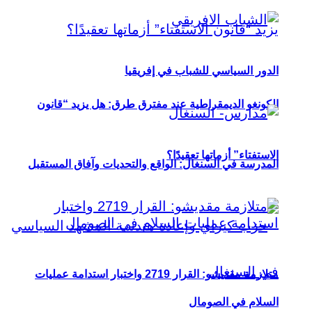
الدور السياسي للشباب في إفريقيا
الكونغو الديمقراطية عند مفترق طرق: هل يزيد “قانون
الاستفتاء” أزماتها تعقيدًا؟
المدرسة في السنغال: الواقع والتحديات وآفاق المستقبل
متلازمة مقديشو: القرار 2719 واختبار استدامة عمليات
السلام في الصومال