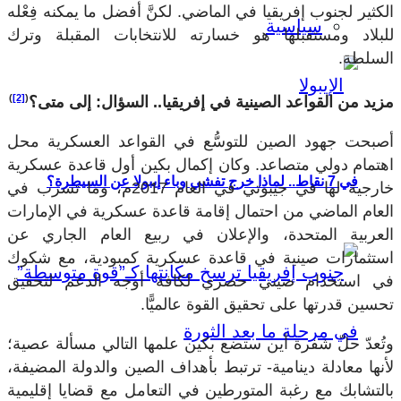
الكثير لجنوب إفريقيا في الماضي. لكنَّ أفضل ما يمكنه فِعْله
سياسية
للبلاد ومستقبلها هو خسارته للانتخابات المقبلة وترك
السلطة.
)
[2]
(
مزيد من القواعد الصينية في إفريقيا.. السؤال: إلى متى؟
أصبحت جهود الصين للتوسُّع في القواعد العسكرية محل
اهتمام دولي متصاعد. وكان إكمال بكين أول قاعدة عسكرية
في 7 نقاط.. لماذا خرج تفشي وباء إيبولا عن السيطرة؟
خارجية لها في جيبوتي في العام 2017م، وما تسرب في
العام الماضي من احتمال إقامة قاعدة عسكرية في الإمارات
العربية المتحدة، والإعلان في ربيع العام الجاري عن
استثمارات صينية في قاعدة عسكرية كمبودية، مع شكوك
في استخدام صيني حصري لكافة أوجه الدعم لتحقيق
تحسين قدرتها على تحقيق القوة عالميًّا.
وتُعدّ حلّ شفرة أين ستضع بكين علمها التالي مسألة عصية؛
لأنها معادلة دينامية- ترتبط بأهداف الصين والدولة المضيفة،
بالتشابك مع رغبة المتورطين في التعامل مع قضايا إقليمية