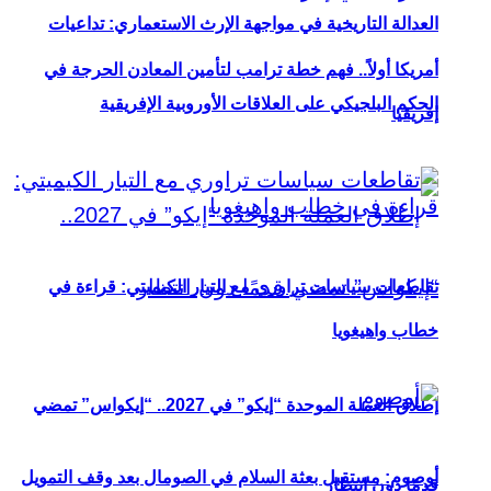
العدالة التاريخية في مواجهة الإرث الاستعماري: تداعيات
أمريكا أولاً.. فهم خطة ترامب لتأمين المعادن الحرجة في
الحكم البلجيكي على العلاقات الأوروبية الإفريقية
إفريقيا
تقاطعات سياسات تراوري مع التيار الكيميتي: قراءة في
خطاب واهيغويا
إطلاق العملة الموحدة “إيكو” في 2027.. “إيكواس” تمضي
أوصوم: مستقبل بعثة السلام في الصومال بعد وقف التمويل
قدمًا دون انتظار