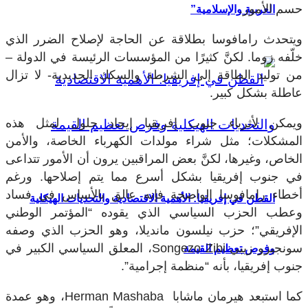
حسم الأمور.
العربية والإسلامية”
ويتحدث رامافوسا بطلاقة عن الحاجة لإصلاح الضرر الذي
خلّفه زوما. لكنَّ كثيرًا من المؤسسات الرئيسة في الدولة –
من توليد الطاقة إلى الشرطة والسكك الحديدية- لا تزال
عاطلة بشكل كبير.
ويمكن لأثرياء جنوب إفريقيا إيجاد حلول لمثل هذه
المشكلات؛ مثل شراء مولدات الكهرباء الخاصة، والأمن
الخاص، وغيرها، لكنَّ بعض المراقبين يرون أن الأمور تتداعى
في جنوب إفريقيا بشكل أسرع مما يتم إصلاحها. ورغم
أخطاء رامافوسا الواضحة فإنه عالق بالأساس في فساد
القطن في إفريقيا: الأهمية الاقتصادية والتحديات الهيكلية
وعطب الحزب السياسي الذي يقوده “المؤتمر الوطني
الإفريقي”؛ حزب نيلسون مانديلا، وهو الحزب الذي وصفه
سونجيزو زيبي
Songezo Zibi
، المعلق السياسي الكبير في
وفرص تعظيم القيمة
جنوب إفريقيا، بأنه “منظمة إجرامية”.
كما استبعد هيرمان ماشابا
Herman Mashaba
، وهو عمدة