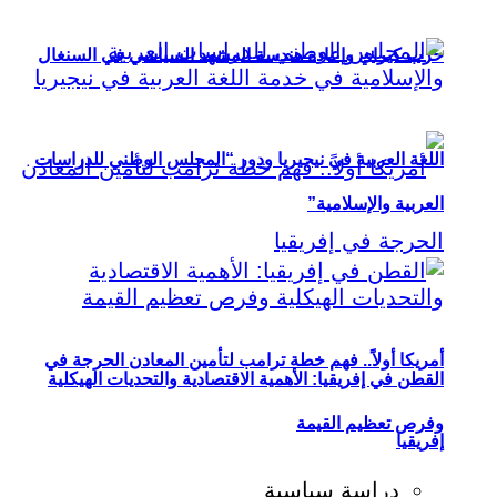
حزب كيراي وإعادة هندسة المشهد السياسي في السنغال
اللغة العربية في نيجيريا ودور “المجلس الوطني للدراسات
العربية والإسلامية”
أمريكا أولاً.. فهم خطة ترامب لتأمين المعادن الحرجة في
القطن في إفريقيا: الأهمية الاقتصادية والتحديات الهيكلية
وفرص تعظيم القيمة
إفريقيا
دراسة سياسية