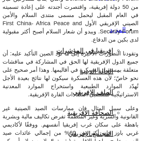
من 50 دولة إفريقية، واقتصرت أجندته على إعادة تسميته
في العام المقبل ليحمل مسمى منتدى السلام والأمن
الصيني الإفريقي الأول
First China- Africa Peace and
المزيد
Security Forum
. ويبدو أن شعار السلام أصبح أكثر مقبولية
لدى بكين من الدفاع.
إفريقيا في المؤشرات
وتقودنا التطورات الأخيرة إلى ما تود الصين التأكيد عليه: أن
جميع الدول الإفريقية لها الحق في المشاركة في مناقشات
متعلقة بمستقبل العسكرة في أقاليمها. وهذا أمر صحيح على
الحالة الدينية
نحو خاصّ؛ لأن هذه العسكرة سيكون لها نتائج بعيدة الأجل
تُهدّد الموارد الطبيعية واستخراج الموارد المعدنية
الملف الإفريقي
الاستراتيجية لمستقبل اقتصادات القارة الإفريقية.
وعلى سبيل المثال فإن ممارسات الصيد الصينية غير
الصحافة الإفريقية
القانونية والسرية وغير المنظمة تفرض تكاليف مالية وبشرية
باهظة على سكان غرب إفريقيا أنفسهم. ووفقًا لأكاديمي
غربي بارز فإن أكثر من 60% من إجمالي عائدات صيد
المجتمع الإفريقي