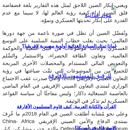
ويعني إنكار الصين اللاحق لمثل هذه التقارير بلغة فضفاضة
قلق الصين إزاء كيفية رؤية العالم لها، لا سيما مع عدم
القدرة على إنكار تحديثها العسكري ونموّه.
وتُفضّل الصين أن تظل في صورة ناعمة من جهة دورها
العالمي؛ بحيث يغلب خطاب التنمية السلمية على التوسع
لماذا تمثل السيادة الغذائية أولوية مصيرية لإفريقيا؟
العسكري. وكانت موضوعات من قبيل التنمية والحوكمة
العالمية، وتعاون الطاقة الخضراء، والاستثمار والسِّلم
والتعويض المالي المستدام والمحصلات الأخرى المربحة
للجميع من بين الموضوعات التي تمَّت صياغتها في رؤية
التعاون الصيني-الإفريقي 2035، والتي صدرت عقب الاجتماع
الوزاري لمنتدى التعاون الصيني الإفريقي في العام الماضي
بالعاصمة السنغالية داكار؛ وليس مفاجئًا أن سياسة القواعد
العسكرية لم تذكر في الوثيقة.
القرآن والكتابة العربية: كيف قاوم المسلمون الأفارقة
وعلى نحو مُشابه أطلقت الصين في العام 2018م ما عُرِفَ
بمنتدى الدفاع والأمن الصيني الإفريقي
China- Africa
الاسترقاق في أمريكا؟
Defense and Security Forum
والذي جذب مشاركين كبار