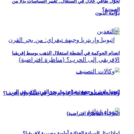
تحوُّل طاقي عادل في السنغال.. تغيير السياسات بدلاً من
العبودية؟
دوّامة الديون
انعدام الحوكمة في أنشطة استغلال الذهب بوسط إفريقيا
إثيوبيا وإريتريا وجبهة تيغراي: من يجر القرن الإفريقي إلى
وكالات التصنيف الثلاث: أرقام أم تحيّز في تقييم دول إفريقيا؟
الحرب؟ (مناظرة افتراضية)
لماذا تمثل السيادة الغذائية أولوية مصيرية لإفريقيا؟