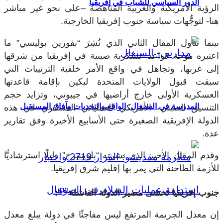
الدور السياسي للشباب في إفريقيا
الرؤية الأمريكية والغربية المناهضة –على نحو غير مباشر
هنا- لتوجُّهات سياسة جنوب إفريقيا الخارجية.
بينما تناول المقال الثاني الذي نُشِرَ “بفورين بوليسي” ما
اعتبره موجة قواعد عسكرية صينية في إفريقيا من شرقها
إلى غربها، وتجاهل في واقع الأمر خلفية الترتيبات التي
سبقت قبول الولايات المتحدة لبكين بإقامة قاعدتها
العسكرية الأولى خارج أراضيها في جيبوتي، وتزايد حجم
المدرسة في السنغال: الواقع والتحديات وآفاق المستقبل
التنسيق الصيني- الأمريكي العملياتي العسكري في هذه
الدولة الإفريقية الصغيرة حتى الأسابيع الأخيرة وفق تقارير
عدة.
وقدم المقال الأخير الذي نشرته “بلومبيرج” دليلًا استرشاديًّا
للأزمة الطاحنة التي يمر بها إقليم شرق إفريقيا.
)
[1]
(
جنوب إفريقيا تخشى مصير الدولة الفاشلة
:
إن معدل الجريمة المرتفع ليس مفاجئًا في دولة يبلغ معدل