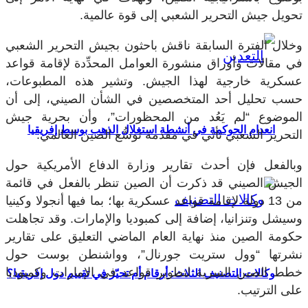
تحويل جيش التحرير الشعبي إلى قوة عالمية.
وخلال الفترة السابقة ناقش باحثون بجيش التحرير الشعبي
في مقالات وأوراق منشورة العوامل المحدِّدة لإقامة قواعد
عسكرية خارجية لهذا الجيش. وتشير هذه المطبوعات،
حسب تحليل أحد المتخصصين في الشأن الصيني، إلى أن
الموضوع “لم يَعُد من المحظورات”، وأن بحرية جيش
انعدام الحوكمة في أنشطة استغلال الذهب بوسط إفريقيا
التحرير الشعبي تأتي في مقدمة توسُّع الصين العالمي.
وبالفعل فإن أحدث تقارير وزارة الدفاع الأمريكية حول
الجيش الصيني قد ذكرت أن الصين تنظر بالفعل في قائمة
من 13 دولة لإقامة قواعد عسكرية بها؛ بما فيها أنجولا وكينيا
وسيشل وتنزانيا، إضافة إلى كمبوديا والإمارات. وقد تجاهلت
حكومة الصين منذ نهاية العام الماضي التعليق على تقارير
نشرتها “وول ستريت جورنال”، وواشنطن بوست حول
خطط الصين السرية لتطوير قواعد في الإمارات وكمبوديا
وكالات التصنيف الثلاث: أرقام أم تحيّز في تقييم دول إفريقيا؟
على الترتيب.