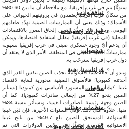
الصين خارج مياهها الإقليمية (بقيمة 5 بلايين دولار أمريكي
سنويًّا) يتم في غرب إفريقيا، مع ملاحظة أن ما بين 60-80%
ثقافة وأدب
من سكان غرب إفريقيا يعتمدون في بروتينهم الحيواني على
الأسماك؛ وذلك يعني أن الممارسات الصينية تهدّد طعامهم
اليومي. ويظهر ذلك تعمُّد الصين إلحاق الضرر بالاقتصادات
حوارات وتحقيقات
المحلية (في غرب إفريقيا) مقابل استفادة اقتصادها. ويمكن
أن يدعم أيّ وجود عسكري صيني في غرب إفريقيا بسهولة
شخصيات
ممارسات الصيد الصيني في المنطقة، الأمر الذي لا يعتقد أن
دول غرب إفريقيا سترحّب به.
قراءات تاريخية
ويبدو أن حالة غينيا الاستوائية تجذب الصين بنفس القدر الذي
أحدثته كمبوديا؛ فالأسواق الصينية محورية للغاية لاقتصاد
غينيا. كما أن الصين المستورد الأساسي من كمبوديا (تستأثر
متابعات
الصين بنحو 27% من إجمالي صادرات كمبوديا). كما أن
الصين وجهة رئيسة للصادرات الغينية، وتستأثر بنسبة 34%
منظمات وهيئات
منها. علاوةً على ذلك، وفي السنوات الأخيرة، فإن دَيْن غينيا
الاستوائية المستحق للصين بلغ 49.7% من ناتج غينيا
الاستوائية القومي، وتمثَّل في بلايين الدولارات التي تم
كتاب قراءات إفريقية