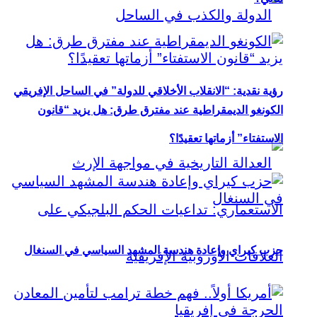
رؤية نقدية: “الانقلاب الأخلاقي للدولة” في الساحل الإفريقي
الكونغو الديمقراطية عند مفترق طرق: هل يزيد “قانون
الاستفتاء” أزماتها تعقيدًا؟
حزب كيراي وإعادة هندسة المشهد السياسي في السنغال