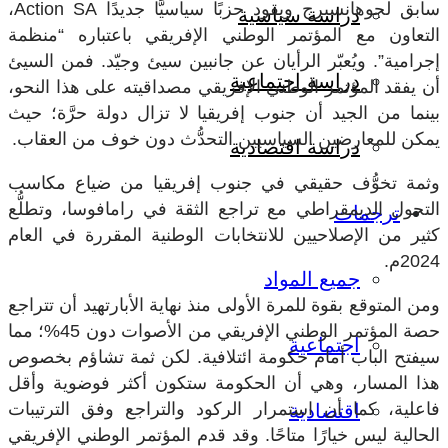
سابق لجوهانسبرج ويقود حزبًا سياسيًّا جديدًا
Action SA
،
دراسة سياسية
التعاون مع المؤتمر الوطني الإفريقي باعتباره “منظمة
إجرامية”. ويُعبّر الرأيان عن جانبين سيئ وجيّد. فمن السيئ
دراسة اجتماعية
أن يفقد المؤتمر الوطني الإفريقي مصداقيته على هذا النحو،
بينما من الجيد أن جنوب إفريقيا لا تزال دولة حرَّة؛ حيث
يمكن للمعارضين السياسيين التحدُّث دون خوف من العقاب.
دراسة اقتصادية
وثمة تخوُّف حقيقي في جنوب إفريقيا من ضياع مكاسب
التحول الديمقراطي مع تراجع الثقة في رامافوسا، وتطلُّع
ترجمات
كثير من الإصلاحيين للانتخابات الوطنية المقررة في العام
2024م.
جميع المواد
ومن المتوقع بقوة للمرة الأولى منذ نهاية الأبارتهيد أن تتراجع
حصة المؤتمر الوطني الإفريقي من الأصوات دون 45%؛ مما
اجتماعية
سيفتح الباب أمام حكومة ائتلافية. لكن ثمة تشاؤم بخصوص
هذا المسار، وهي أن الحكومة ستكون أكثر فوضوية وأقل
فاعلية، كما أن استمرار الركود والتراجع وفق الترتيبات
اقتصادية
الحالية ليس خيارًا متاحًا. وقد قدم المؤتمر الوطني الإفريقي