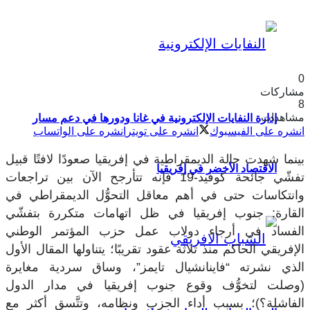
0
مشاركات
8
مشاهدات
إدارة النفايات الإلكترونية في غانا ودورها في دعم مسار
انشره على الفيسبوك
انشره على تويتر
انشره على الواتساب
بينما شهدت حالة الديمقراطية في إفريقيا صعودًا لافتًا قبيل
الاقتصاد الأخضر في إفريقيا
تفشّي جائحة كوفيد-19 فإنه تتأرجح الآن بين تراجعات
وانتكاسات حتى في أهم معاقل التحوُّل الديمقراطي في
القارة: جنوب إفريقيا في ظل اتهامات متكررة بتفشّي
الفساد في أرجاء دولاب عمل حزب المؤتمر الوطني
الإفريقي الحاكم منذ ثلاثة عقود تقريبًا؛ يتناولها المقال الأول
الذي نشرته “فاينانشيال تايمز”، وساق سردية مغايرة
(وصلت لتخوُّف وقوع جنوب إفريقيا في مدار الدول
الفاشلة؟)؛ بسبب أداء الحزب ونظامه، وتتَّسق أكثر مع