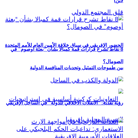
لاين)
الحضور الإفريقي في سباق خلافة الأمين العام للأمم المتحدة
8 نقاط تشرح قرارات قمة كمبالا بشأن “بعثة أوصوم” في
الصومال؟
بين طموحات التمثيل وتحديات المنافسة الدولية
رؤية نقدية: “الانقلاب الأخلاقي للدولة” في الساحل الإفريقي