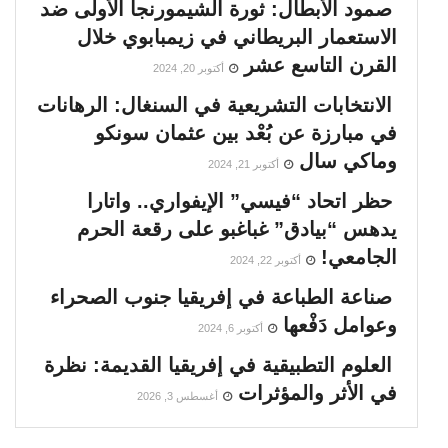
صمود الأبطال: ثورة الشيمورنجا الأولى ضد
الاستعمار البريطاني في زيمبابوي خلال
القرن التاسع عشر
أكتوبر 20, 2024
الانتخابات التشريعية في السنغال: الرهانات
في مبارزة عن بُعْد بين عثمان سونكو
وماكي سال
أكتوبر 21, 2024
حظر اتحاد “فيسي” الإيفواري.. واتارا
يدهس “بيادق” غباغبو على رقعة الحرم
الجامعي!
أكتوبر 22, 2024
صناعة الطباعة في إفريقيا جنوب الصحراء
وعوامل دَفْعها
أكتوبر 6, 2024
العلوم التطبيقية في إفريقيا القديمة: نظرة
في الأثر والمؤثرات
أغسطس 3, 2026