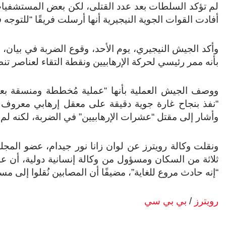
لم تؤكد السلطات بعد عدد القتلى، لكن بعض المستشفيات في
أفادت القوات الجوية النيجيرية أنها أرسلت فريقًا “للتوجه
وأكد الجيش النيجيري، يوم الأحد، وقوع الضربة في بيان، ق
بأنه ممر رئيسي لحركة الإرهابيين ونقطة التقاء لعناصر تن
ووصف الجيش العملية بأنها “عملية مُخططة ومنسقة بعناي
“نفذ بنجاح غارة جوية دقيقة على معقل إرهابي معروف
وأشار إلى مقتل “عشرات الإرهابيين” في الضربة، لكنه لم ي
ونقلت وكالة رويترز عن لوان زانا نور جيدام، عضو المج
ثلاثة من السكان ومسؤول من وكالة إنسانية دولية، أن عدد الق
“إنه حادث مروع للغاية”، مضيفًا أن المصابين نُقلوا إلى م
رويترز
/
بي بي سي