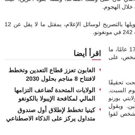
خلال الهجوم.
وأفادت مصادر طلبت عدم الكشف عن هويتها لعدم تخويلها بالتصريح لوسائل الإعلام، بمقتل ما لا يقل عن 12
.
وتفيد منظمات الإغاثة بأن المسلحين يشنون تمردًا منذ 17 عامًا، ما
اقرأ أيضا
 شخص، على
الغابون تعزز قطاع التعدين وتخطط
لافتتاح 8 مناجم بحلول 2030
حت تحقيقًا
الولايات المتحدة تُضاعف التزامها
وم السبت.
يتي بورنو
المالي لمكافحة الإيبولا بالكونغو
ين. ويقول
كينيا تخطط لإطلاق أول صندوق
حليون ومنظمة العفو الدولية إن أكثر من ١٠٠ شخص لقوا
متداول يركز على الذكاء الاصطناعي