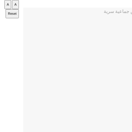
A
A
Reset