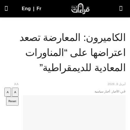
Eng
|
Fr
الكاميرون: المعارضة تصعد
اعتراضها على “المناورات
المعادية للديمقراطية”
أبريل 9, 2026
A
A
في
الأخبار
,
أخبار سياسية
A
A
Reset