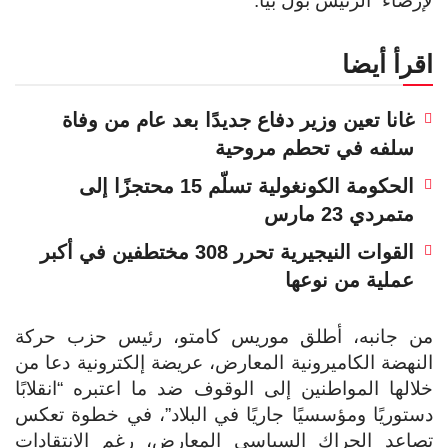
لإرضاء” الرئيس بول بيا.
اقرأ أيضا
غانا تعين وزير دفاع جديدًا بعد عام من وفاة
سلفه في تحطم مروحية
الحكومة الكونغولية تسلّم 15 محتجزًا إلى
متمردي 23 مارس
القوات النيجيرية تحرر 308 مختطفين في أكبر
عملية من نوعها
من جانبه، أطلق موريس كامتو، رئيس حزب حركة
النهضة الكاميرونية المعارض، عريضة إلكترونية دعا من
خلالها المواطنين إلى الوقوف ضد ما اعتبره “انقلابًا
دستوريًا ومؤسسيًا جاريًا في البلاد”، في خطوة تعكس
تصاعد الحراك السياسي المعارض، رغم الانتقادات