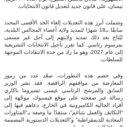
نيسان، على قانون جديد لتعديل قانون الانتخابات.
وشملت أبرز هذه التعديلات إلغاء الحد الأقصى المحدد
سابقًا بـ18 شهرًا لتمديد ولاية أعضاء المجالس البلدية،
ليُتاح بعد ذلك تمديد ولايتهم إلى أجل غير مسمى
بمرسوم رئاسي. كما تقرر تأجيل الانتخابات التشريعية
إلى عام 2027، وهو ما زاد من حدة الانتقادات الموجهة
للسلطات.
وفي خضم هذه التطورات، صعّد عدد من رموز
المعارضة من مواقفهم الرافضة. فقد نشر الوزير
السابق والمرشح الرئاسي عيسى تشيروما باكاري
رسالة عبر صفحته على موقع فيسبوك، موجّهة إلى
أفراد الجالية الكاميرونية في الخارج، دعاهم فيها إلى
“التكاتف والعمل بتناغم”، منتقدًا ما وصفه بـ”المناورات
المعادية للديمقراطية” و”التعديلات الدستورية المصممة