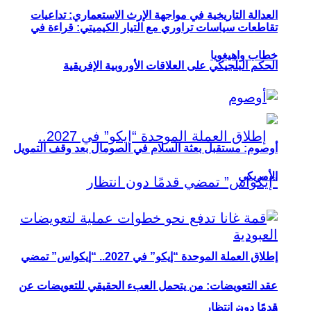
العدالة التاريخية في مواجهة الإرث الاستعماري: تداعيات
تقاطعات سياسات تراوري مع التيار الكيميتي: قراءة في
خطاب واهيغويا
الحكم البلجيكي على العلاقات الأوروبية الإفريقية
أوصوم: مستقبل بعثة السلام في الصومال بعد وقف التمويل
الأمريكي
إطلاق العملة الموحدة “إيكو” في 2027.. “إيكواس” تمضي
عقد التعويضات: من يتحمل العبء الحقيقي للتعويضات عن
قدمًا دون انتظار