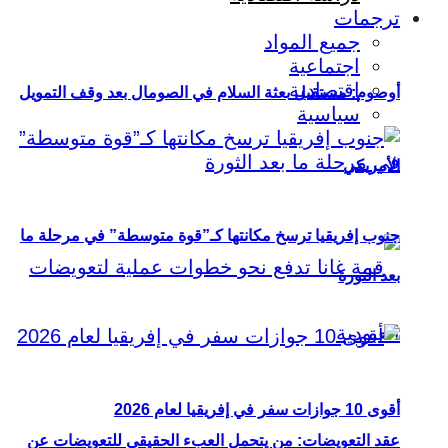
ترجمات
جميع المواد
اجتماعية
اقتصادية
أوصوم: مستقبل بعثة السلام في الصومال بعد وقف التمويل
سياسية
الأمريكي
جنوب إفريقيا ترسخ مكانتها كـ”قوة متوسطة” في مرحلة ما
بعد الثورة
أقوى 10 جوازات سفر في إفريقيا لعام 2026
عقد التعويضات: من يتحمل العبء الحقيقي للتعويضات عن