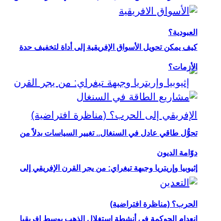
العبودية؟
كيف يمكن تحويل الأسواق الإفريقية إلى أداة لتخفيف حدة
الأزمات؟
تحوُّل طاقي عادل في السنغال.. تغيير السياسات بدلاً من
دوّامة الديون
إثيوبيا وإريتريا وجبهة تيغراي: من يجر القرن الإفريقي إلى
الحرب؟ (مناظرة افتراضية)
انعدام الحوكمة في أنشطة استغلال الذهب بوسط إفريقيا