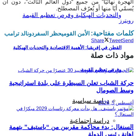
الهجرة نهائيًا” من جميع “دول العالم الثالث”، دون أن
يُسمّي أيًا منها أو يُعرّف المصطلح.
رويترز
كلمات مفتاحية:
الأمن القومي
حظر السفر
دونالد ترامب
Share
Tweet
Send
القطن في إفريقيا: الأهمية الاقتصادية والتحديات الهيكلية
مواد ذات صلة
وفرص تعظيم القيمة
حركة الشباب تعلن السيطرة على بلدة استراتيجية
وسط الصومال
دراسة سياسية
أغسطس 5, 2026
دراسة اجتماعية
السنغال: بدء محاكمة مقربين من “باستيف” بتهمة
إهانة رئيس الدولة