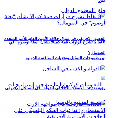
لاين)
الحضور الإفريقي في سباق خلافة الأمين العام للأمم المتحدة
8 نقاط تشرح قرارات قمة كمبالا بشأن “بعثة أوصوم” في
الصومال؟
بين طموحات التمثيل وتحديات المنافسة الدولية
رؤية نقدية: “الانقلاب الأخلاقي للدولة” في الساحل الإفريقي