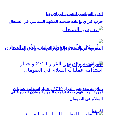
الدور السياسي للشباب في إفريقيا
حزب كيراي وإعادة هندسة المشهد السياسي في السنغال
المدرسة في السنغال: الواقع والتحديات وآفاق المستقبل
متلازمة مقديشو: القرار 2719 واختبار استدامة عمليات
أمريكا أولاً.. فهم خطة ترامب لتأمين المعادن الحرجة في
السلام في الصومال
إفريقيا