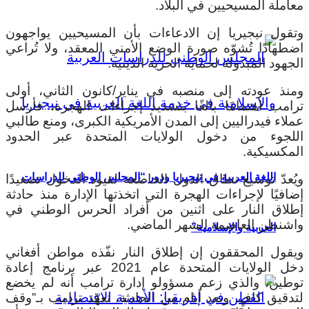
معاملة المسيحيين في البلاد.
وتقول نيجيريا إن الادعاءات بأن المسيحيين يواجهون
اضطهادًا تُشوّه صورة الوضع الأمني ​​المعقد، ولا تُراعي
الجهود المبذولة لحماية الحرية الدينية.
ومنذ عودته إلى منصبه في يناير/كانون الثاني، أولى
ترامب اهتمامًا بالغًا بتشديد إجراءات الهجرة، فأرسل
عملاء فيدراليين إلى المدن الأمريكية الكبرى، ومنع طالبي
اللجوء من دخول الولايات المتحدة عبر الحدود
المكسيكية.
اللغة العربية في نيجيريا ودور “المجلس الوطني للدراسات
ويُعدّ توسيع نطاق الدول الخاضعة لقيود الدخول تصعيدًا
إضافيًا لإجراءات الهجرة التي اتخذتها الإدارة منذ حادثة
إطلاق النار على اثنين من أفراد الحرس الوطني في
واشنطن العاصمة الشهر الماضي.
العربية والإسلامية”
ويقول المحققون إن إطلاق النار نفّذه مواطن أفغاني
دخل الولايات المتحدة عام 2021 عبر برنامج إعادة
توطين، والذي زعم مسؤولو إدارة ترامب أنه لم يخضع
لتدقيق كافٍ.
وبعد أيام من الحادثة، تعهّد ترامب بـ”وقف