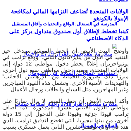
الولايات المتحدة تُضاعف التزامها المالي لمكافحة
الإيبولا بالكونغو
المدرسة في السنغال: الواقع والتحديات وآفاق المستقبل
كينيا تخطط لإطلاق أول صندوق متداول يركز على
الذكاء الاصطناعي
وأوضح البيت الأبيض أن الحظر الموسّع سيدخل حيز
التنفيذ في الأول من يناير/كانون الثاني. ووقع ترامب في
يونيو/حزيران إعلانًا يحظر دخول مواطني 12 دولة إلى
الولايات المتحدة، ويقيد دخول مواطني سبع دول أخرى،
مبررًا ذلك بضرورة الحماية من “الإرهابيين الأجانب”
والتهديدات الأمنية الأخرى. وتشمل هذه القيود المهاجرين
وغير المهاجرين، مثل السياح والطلاب ورجال الأعمال.
وأكد البيت الأبيض أن حظر السفر لا يزال ساريًا على
متلازمة مقديشو: القرار 2719 واختبار استدامة عمليات
مواطني الدول الاثنتي عشرة المذكورة. كما أضاف
ترامب قيودًا جزئية وقيودًا على الدخول إلى 15 دولة
أخرى، من بينها نيجيريا، التي تخضع لتدقيق ترامب، الذي
السلام في الصومال
هدد في أوائل نوفمبر/تشرين الثاني بعمل عسكري بسبب