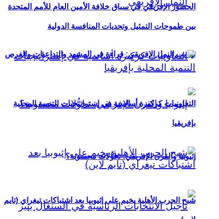
الحضور الإفريقي في سباق خلافة الأمين العام للأمم المتحدة
بين طموحات التمثيل وتحديات المنافسة الدولية
تهريب النمل الإفريقي: قراءة في المشهد والتداعيات والفرص
التعاونيات كركيزة أساسية في إستراتيجيات التنمية المحلية
بإفريقيا
إثيوبيا والقرن الإفريقي: تحوُّلات محسوبة؟
شبح الحرب الأهلية يخيم على إثيوبيا بعد اشتباكات تيغراي (تايم