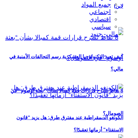
جميع المواد
لاين)
اجتماعي
اقتصادي
سياسي
كيف تعيد التكنولوجيا العسكرية رسم التحالفات الأمنية في
مالي؟
8 نقاط تشرح قرارات قمة كمبالا بشأن “بعثة أوصوم” في
الصومال؟
الكونغو الديمقراطية عند مفترق طرق: هل يزيد “قانون
الاستفتاء” أزماتها تعقيدًا؟