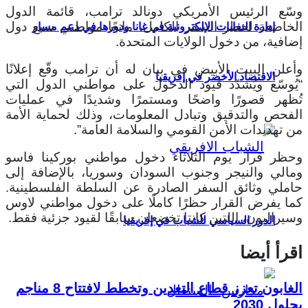
وسّع الرئيس الأمريكي دونالد ترامب، قائمة الدول
الخاضعة لحظر السفر الكامل، مانعًا مواطني سبع دول
إدارة النفايات الإلكترونية في غانا ودورها في دعم مسار
إضافية، من دخول الولايات المتحدة.
وأعلن البيت الأبيض في بيان له أن ترامب وقّع إعلانًا
الاقتصاد الأخضر في إفريقيا
“يُوسّع ويُشدّد قيود الدخول على مواطني الدول التي
تُظهر قصورًا واضحًا ومستمرًا وشديدًا في عمليات
الفحص والتدقيق وتبادل المعلومات، وذلك لحماية الأمة
من تهديدات الأمن القومي والسلامة العامة”.
وحظر قرار يوم الثلاثاء دخول مواطني بوركينا فاسو
ومالي والنيجر وجنوب السودان وسوريا، بالإضافة إلى
حاملي وثائق السفر الصادرة عن السلطة الفلسطينية.
كما يفرض القرار حظرًا كاملًا على دخول مواطني لاوس
وسيراليون، اللتين كانتا تخضعان سابقًا لقيود جزئية فقط.
الدور السياسي للشباب في إفريقيا
اقرأ أيضا
الغابون تعزز قطاع التعدين وتخطط لافتتاح 8 مناجم
بحلول 2030