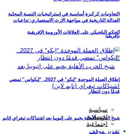
التعاونيات كركيزة أساسية في إستراتيجيات التنمية المحلية
العدالة التاريخية في مواجهة الإرث الاستعماري: تداعيات
الحكم البلجيكي على العلاقات الأوروبية الإفريقية
بإفريقيا
إطلاق العملة الموحدة “إيكو” في 2027.. “إيكواس” تمضي
قدمًا دون انتظار
سياسية
اقتصادية
شبح الحرب الأهلية يخيم على إثيوبيا بعد اشتباكات تيغراي (تايم
اجتماعية
تقدير موقف