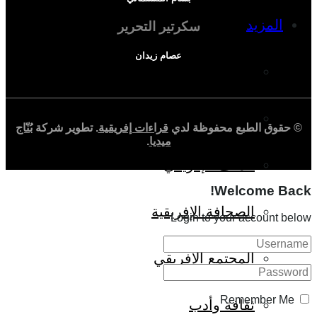
المزيد
سكرتير التحرير
عصام زيدان
إفريقيا في المؤشرات
الحالة الدينية
© حقوق الطبع محفوظة لدي
قراءات إفريقية
. تطوير شركة
بُنّاج
ميديا
.
الملف الإفريقي
Welcome Back!
الصحافة الإفريقية
Login to your account below
المجتمع الإفريقي
Remember Me
ثقافة وأدب