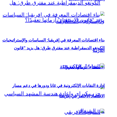
بناء اقتصادات المعرفة في إفريقيا: السياسات والإستراتيجيات
الكونغو الديمقراطية عند مفترق طرق: هل يزيد “قانون
اللازمة
الاستفتاء” أزماتها تعقيدًا؟
إدارة النفايات الإلكترونية في غانا ودورها في دعم مسار
الاقتصاد الأخضر في إفريقيا