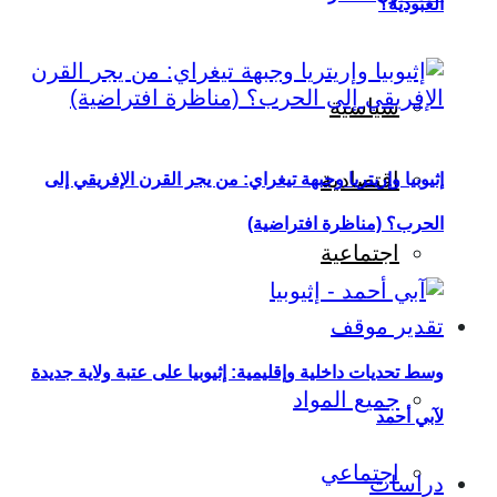
العبودية؟
سياسية
اقتصادية
إثيوبيا وإريتريا وجبهة تيغراي: من يجر القرن الإفريقي إلى
الحرب؟ (مناظرة افتراضية)
اجتماعية
تقدير موقف
وسط تحديات داخلية وإقليمية: إثيوبيا على عتبة ولاية جديدة
جميع المواد
لآبي أحمد
اجتماعي
دراسات