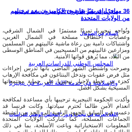
36 مهاجرًا إفريقيًا يقاضون الكاميرون بعد ترحيلهم
متلازمة مقديشو: القرار 2719 واختبار استدامة عمليات
من الولايات المتحدة
وتُواجه نيجيريا تمردًا مستمرًا في الشمال الشرقي،
السلام في الصومال
وعصابات اختطاف مسلحة في الشمال الغربي،
واشتباكات دامية بين رعاة ماشية غالبيتهم من المسلمين
ومزارعين غالبيتهم من المسيحيين في المناطق الوسطى
من البلاد، مما يُرهق قواتها الأمنية.
وصرحت واشنطن الشهر الماضي بأنها تدرس إجراءات
مثل فرض عقوبات وتدخل البنتاغون في مكافحة الإرهاب
كجزء من خطة لإجبار نيجيريا على حماية مجتمعاتها
المسيحية بشكل أفضل.
وأكدت الحكومة النيجيرية ترحيبها بأي مساعدة لمكافحة
انعدام الأمن طالما تُحترم سيادتها. وكانت فرنسا قد
دعمت في السابق الجهود الرامية إلى الحد من أنشطة
اللغة العربية في نيجيريا ودور “المجلس الوطني للدراسات
الجماعات المسلحة، كما شاركت الولايات المتحدة
المعلومات الاستخباراتية وباعت الأسلحة، بما في ذلك
الطائرات المقاتلة، كما دربت بريطانيا القوات النيجيرية.