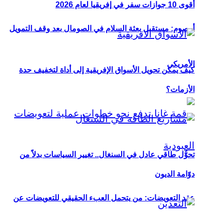
أقوى 10 جوازات سفر في إفريقيا لعام 2026
أوصوم: مستقبل بعثة السلام في الصومال بعد وقف التمويل
الأمريكي
كيف يمكن تحويل الأسواق الإفريقية إلى أداة لتخفيف حدة
الأزمات؟
تحوُّل طاقي عادل في السنغال.. تغيير السياسات بدلاً من
دوّامة الديون
عقد التعويضات: من يتحمل العبء الحقيقي للتعويضات عن