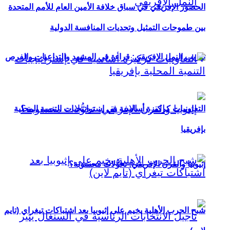
الحضور الإفريقي في سباق خلافة الأمين العام للأمم المتحدة
بين طموحات التمثيل وتحديات المنافسة الدولية
تهريب النمل الإفريقي: قراءة في المشهد والتداعيات والفرص
التعاونيات كركيزة أساسية في إستراتيجيات التنمية المحلية
بإفريقيا
إثيوبيا والقرن الإفريقي: تحوُّلات محسوبة؟
شبح الحرب الأهلية يخيم على إثيوبيا بعد اشتباكات تيغراي (تايم