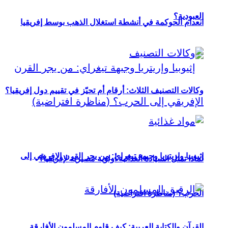
العبودية؟
انعدام الحوكمة في أنشطة استغلال الذهب بوسط إفريقيا
وكالات التصنيف الثلاث: أرقام أم تحيّز في تقييم دول إفريقيا؟
إثيوبيا وإريتريا وجبهة تيغراي: من يجر القرن الإفريقي إلى
لماذا تمثل السيادة الغذائية أولوية مصيرية لإفريقيا؟
الحرب؟ (مناظرة افتراضية)
القرآن والكتابة العربية: كيف قاوم المسلمون الأفارقة