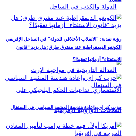
رؤية نقدية: “الانقلاب الأخلاقي للدولة” في الساحل الإفريقي
الكونغو الديمقراطية عند مفترق طرق: هل يزيد “قانون
الاستفتاء” أزماتها تعقيدًا؟
حزب كيراي وإعادة هندسة المشهد السياسي في السنغال