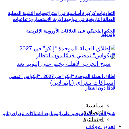
التعاونيات كركيزة أساسية في إستراتيجيات التنمية المحلية
العدالة التاريخية في مواجهة الإرث الاستعماري: تداعيات
الحكم البلجيكي على العلاقات الأوروبية الإفريقية
بإفريقيا
إطلاق العملة الموحدة “إيكو” في 2027.. “إيكواس” تمضي
قدمًا دون انتظار
سياسية
اقتصادية
شبح الحرب الأهلية يخيم على إثيوبيا بعد اشتباكات تيغراي (تايم
اجتماعية
تقدير موقف