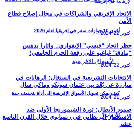
الاتحاد الإفريقي والشراكات في مجال إصلاح قطاع
الأمن
أقوى 10 جوازات سفر في إفريقيا لعام 2026
أكتوبر 22, 2024
حظر اتحاد “فيسي” الإيفواري.. واتارا يدهس
“بيادق” غباغبو على رقعة الحرم الجامعي!
أكتوبر 22, 2024
الانتخابات التشريعية في السنغال: الرهانات في
مبارزة عن بُعْد بين عثمان سونكو وماكي سال
كيف يمكن تحويل الأسواق الإفريقية إلى أداة لتخفيف حدة
أكتوبر 21, 2024
صمود الأبطال: ثورة الشيمورنجا الأولى ضد
الأزمات؟
الاستعمار البريطاني في زيمبابوي خلال القرن التاسع
عشر