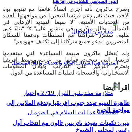
الدور السياسي للشباب في إفريقيا
وصرح ماكرون بأنه أجرى اتصالًا هاتفيًا مع تينوبو يوم
الأحد، حيث نقل دعم فرنسا لنيجيريا في مواجهتها للعديد
من التحديات الأمنية، “لا سيما التهديد الإرهابي في
الشمال”. وقال ماكرون في منشور على” X: “بناءً على
طلبه، سنعزز شراكتنا مع السلطات ودعمنا للسكان
المتضررين. ندعو جميع شركائنا إلى تكثيف جهودهم”.
ولم يُفصّل ماكرون طبيعة المساعدة التي ستقدمها
فرنسا، التي سحبت قواتها من غرب ووسط إفريقيا
المدرسة في السنغال: الواقع والتحديات وآفاق المستقبل
وتعتزم التركيز على التدريب وتبادل المعلومات
الاستخباراتية والاستجابة لطلبات المساعدة من الدول.
اقرأ أيضا
ظاهرة النينيو تهدد جنوب إفريقيا وتدفع الملايين إلى
مواجهة الجوع
بنين: تكهنات بعودة باتريس تالون مع انتخاب أول
رئيس لمجلس الشيوخ