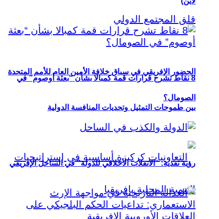
لاين)
الحضور الإفريقي في سباق خلافة الأمين العام للأمم المتحدة
8 نقاط تشرح قرارات قمة كمبالا بشأن “بعثة أوصوم” في
الصومال؟
بين طموحات التمثيل وتحديات المنافسة الدولية
رؤية نقدية: “الانقلاب الأخلاقي للدولة” في الساحل الإفريقي