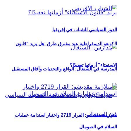
الدور السياسي للشباب في إفريقيا
الكونغو الديمقراطية عند مفترق طرق: هل يزيد “قانون
الاستفتاء” أزماتها تعقيدًا؟
المدرسة في السنغال: الواقع والتحديات وآفاق المستقبل
متلازمة مقديشو: القرار 2719 واختبار استدامة عمليات
السلام في الصومال