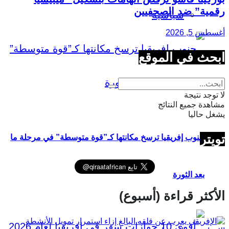
رقمية” ضد الصحفيين
سياسية
أغسطس 5, 2026
ابحث في الموقع
لا توجد نتيجة
مشاهدة جميع النتائج
يشغل حاليا
تويتر
جنوب إفريقيا ترسخ مكانتها كـ”قوة متوسطة” في مرحلة ما
بعد الثورة
الأكثر قراءة (أسبوع)