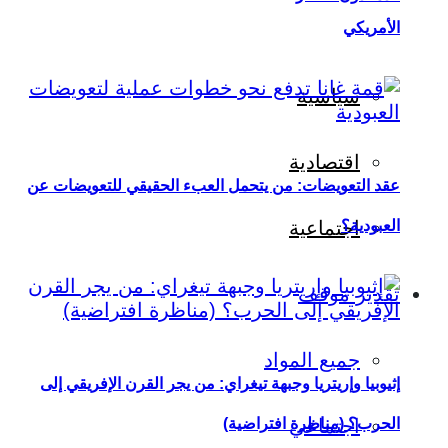
الأمريكي
سياسية
اقتصادية
عقد التعويضات: من يتحمل العبء الحقيقي للتعويضات عن
العبودية؟
اجتماعية
تقدير موقف
جميع المواد
إثيوبيا وإريتريا وجبهة تيغراي: من يجر القرن الإفريقي إلى
اجتماعي
الحرب؟ (مناظرة افتراضية)