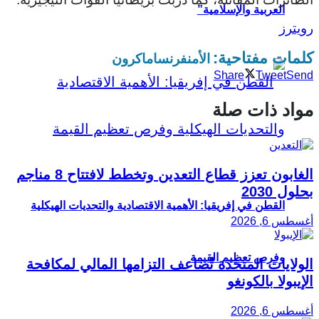
العربية والإسلامية”
رويترز
كلمات مفتاحية:
الأمن
فرنسا
ماكرون
Share
Tweet
Send
مواد ذات صلة
الغابون تعزز قطاع التعدين وتخطط لافتتاح 8 مناجم
بحلول 2030
القطن في إفريقيا: الأهمية الاقتصادية والتحديات الهيكلية
أغسطس 6, 2026
وفرص تعظيم القيمة
الولايات المتحدة تُضاعف التزامها المالي لمكافحة
الإيبولا بالكونغو
أغسطس 6, 2026