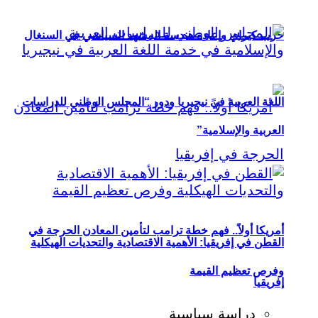
حزب كيراي وإعادة هندسة المشهد السياسي في السنغال
اللغة العربية في نيجيريا ودور “المجلس الوطني للدراسات
العربية والإسلامية”
أمريكا أولاً.. فهم خطة ترامب لتأمين المعادن الحرجة في
القطن في إفريقيا: الأهمية الاقتصادية والتحديات الهيكلية
وفرص تعظيم القيمة
إفريقيا
دراسة سياسية