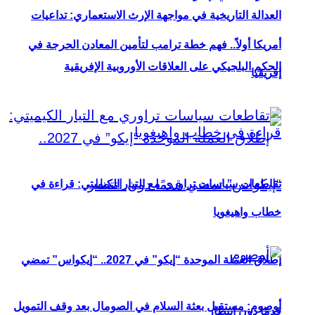
العدالة التاريخية في مواجهة الإرث الاستعماري: تداعيات
أمريكا أولاً.. فهم خطة ترامب لتأمين المعادن الحرجة في
الحكم البلجيكي على العلاقات الأوروبية الإفريقية
إفريقيا
تقاطعات سياسات تراوري مع التيار الكيميتي: قراءة في
خطاب واهيغويا
إطلاق العملة الموحدة “إيكو” في 2027.. “إيكواس” تمضي
أوصوم: مستقبل بعثة السلام في الصومال بعد وقف التمويل
قدمًا دون انتظار