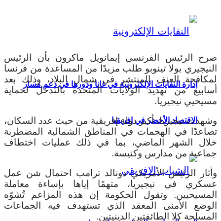
صرح الرئيس الفرنسي إيمانويل ماكرون بأن الرئيس
النيجيري بولا تينوبو طلب مزيدًا من المساعدة من فرنسا
لمكافحة العنف المنتشر في شمال البلاد، وذلك بعد
إدارة النفايات الإلكترونية في غانا ودورها في دعم مسار
أسابيع من تهديد الولايات المتحدة بالتدخل لحماية
مسيحيي نيجيريا.
وشهدت نيجيريا، أكبر دولة إفريقية من حيث عدد السكان،
الاقتصاد الأخضر في إفريقيا
تصاعدًا في الهجمات في المناطق الشمالية المضطربة
خلال الشهر الماضي، بما في ذلك عمليات اختطاف
جماعية من مدارس وكنيسة.
وأثار الرئيس الأمريكي دونالد ترامب احتمال شن عمل
عسكري في نيجيريا، متهمًا إياها بإساءة معاملة
المسيحيين. وتقول الحكومة إن هذه المزاعم تُشوّه
الوضع الأمني ​​المعقد الذي تستهدف فيه الجماعات
المسلحة كلا الطائفتين الدينيتين.