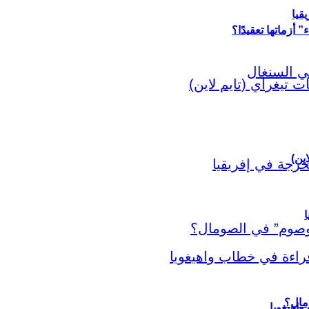
قيا
أزماتها تعقيدًا؟
اين)
ا
اهيغويا