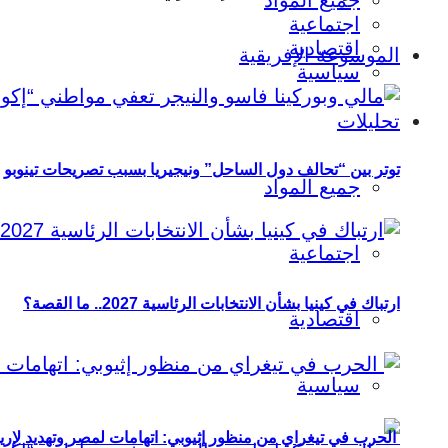
جميع المواد
اجتماعية
اقتصادية
الموسوعة الإفريقية
سياسية
تحليلات
توتر بين “تحالف دول الساحل” ونيجيريا بسبب تصريحات تينوبو
جميع المواد
اجتماعية
ارتباك في كينيا بشأن الانتخابات الرئاسية 2027.. ما القصة؟
اقتصادية
سياسية
الحرب في تيغراي من منظور إثيوبي: اتهامات لمصر وتهديد لإريت