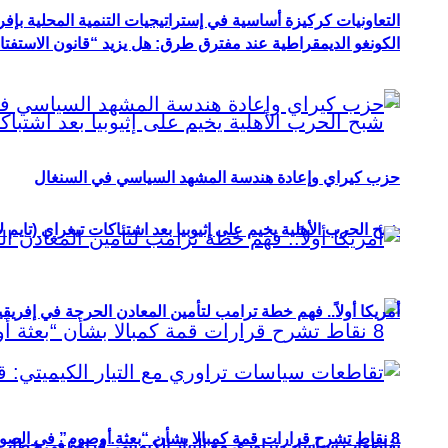
التعاونيات كركيزة أساسية في إستراتيجيات التنمية المحلية بإفري
الكونغو الديمقراطية عند مفترق طرق: هل يزيد “قانون الاستفتاء” 
حزب كيراي وإعادة هندسة المشهد السياسي في السنغال
شبح الحرب الأهلية يخيم على إثيوبيا بعد اشتباكات تيغراي (تايم ل
أمريكا أولاً.. فهم خطة ترامب لتأمين المعادن الحرجة في إفريقي
8 نقاط تشرح قرارات قمة كمبالا بشأن “بعثة أوصوم” في الصومال؟
تقاطعات سياسات تراوري مع التيار الكيميتي: قراءة في خطاب و