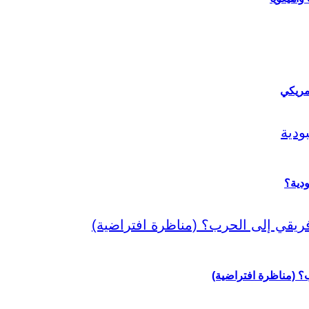
مريكي
دية؟
رب؟ (مناظرة افتراضية)