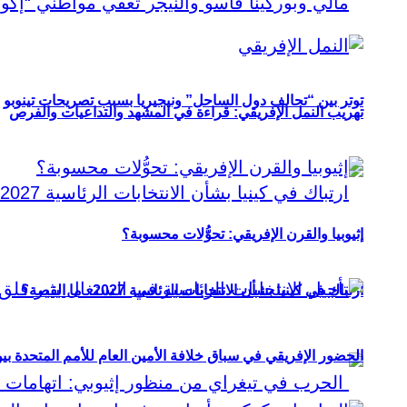
توتر بين “تحالف دول الساحل” ونيجيريا بسبب تصريحات تينوبو
تهريب النمل الإفريقي: قراءة في المشهد والتداعيات والفرص
إثيوبيا والقرن الإفريقي: تحوُّلات محسوبة؟
ارتباك في كينيا بشأن الانتخابات الرئاسية 2027.. ما القصة؟
الحضور الإفريقي في سباق خلافة الأمين العام للأمم المتحدة ب