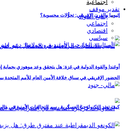
اجتماعية
تقدير موقف
إثيوبيا والقرن الإفريقي: تحوُّلات محسوبة؟
جميع المواد
اجتماعي
اقتصادي
سياسي
أوغندا والقوة الدولية في غزة: هل يتحقق وعد موهوزي بحماية إ
الحضور الإفريقي في سباق خلافة الأمين العام للأمم المتحدة ب
كيف تعيد التكنولوجيا العسكرية رسم التحالفات الأمنية في مال