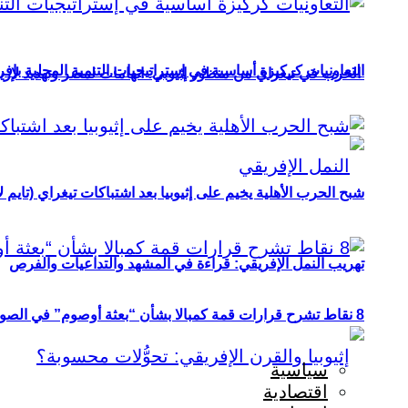
التعاونيات كركيزة أساسية في إستراتيجيات التنمية المحلية بإفري
الحرب في تيغراي من منظور إثيوبي: اتهامات لمصر وتهديد لإريت
شبح الحرب الأهلية يخيم على إثيوبيا بعد اشتباكات تيغراي (تايم ل
تهريب النمل الإفريقي: قراءة في المشهد والتداعيات والفرص
8 نقاط تشرح قرارات قمة كمبالا بشأن “بعثة أوصوم” في الصومال؟
سياسية
اقتصادية