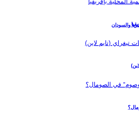
قيا
ريا والسودان
اين)