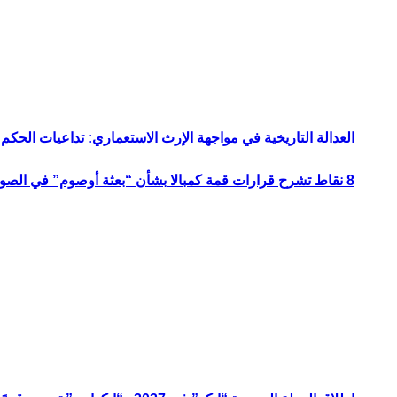
العدالة التاريخية في مواجهة الإرث الاستعماري: تداعيات الحكم ا
8 نقاط تشرح قرارات قمة كمبالا بشأن “بعثة أوصوم” في الصومال؟