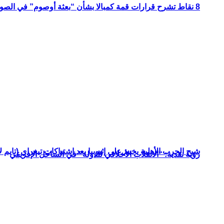
8 نقاط تشرح قرارات قمة كمبالا بشأن “بعثة أوصوم” في الصومال؟
شبح الحرب الأهلية يخيم على إثيوبيا بعد اشتباكات تيغراي (تايم ل
رؤية نقدية: “الانقلاب الأخلاقي للدولة” في الساحل الإفريقي