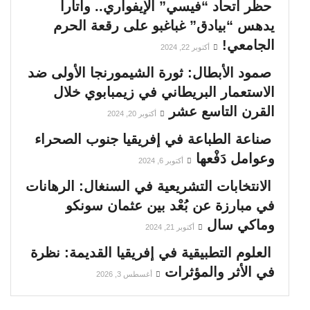
حظر اتحاد “فيسي” الإيفواري.. واتارا
يدهس “بيادق” غباغبو على رقعة الحرم
الجامعي!
أكتوبر 22, 2024
صمود الأبطال: ثورة الشيمورنجا الأولى ضد
الاستعمار البريطاني في زيمبابوي خلال
القرن التاسع عشر
أكتوبر 20, 2024
صناعة الطباعة في إفريقيا جنوب الصحراء
وعوامل دَفْعها
أكتوبر 6, 2024
الانتخابات التشريعية في السنغال: الرهانات
في مبارزة عن بُعْد بين عثمان سونكو
وماكي سال
أكتوبر 21, 2024
العلوم التطبيقية في إفريقيا القديمة: نظرة
في الأثر والمؤثرات
أغسطس 3, 2026