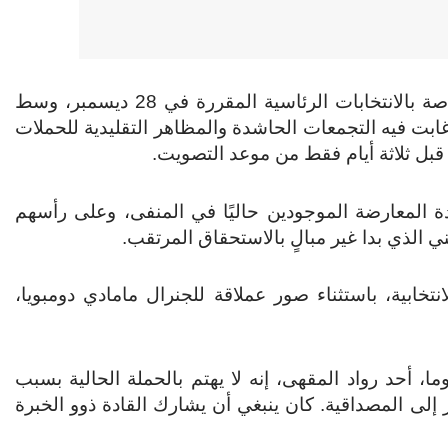
انطلقت في غينيا، يوم 28 نوفمبر، الحملة الانتخابية الخاصة بالانتخابات الرئاسية المقررة في 28 ديسمبر، وسط
ابت فيه التجمعات الحاشدة والمظاهر التقليدية للحملات
دة المعارضة الموجودين حاليًا في المنفى، وعلى رأسهم
ي الذي بدا غير مبالٍ بالاستحقاق المرتقب.
خابية، باستثناء صور عملاقة للجنرال مامادي دومبويا،
 أحد رواد المقهى، إنه لا يهتم بالحملة الحالية بسبب
 إلى المصداقية. كان ينبغي أن يشارك القادة ذوو الخبرة