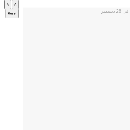
A
A
Reset