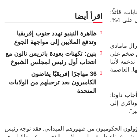
ت، قائلًا:
اقرأ أيضا
“سبق أن خاضوا الانتخابات في الماضي ولم يحصلوا حتى على 4%.
ظاهرة النينيو تهدد جنوب إفريقيا
وتدفع الملايين إلى مواجهة الجوع
رال مامادي
بنين: تكهنات بعودة باتريس تالون مع
صق ضخم على
دعمه لأننا
انتخاب أول رئيس لمجلس الشيوخ
ها. العاصمة
36 مهاجرًا إفريقيًا يقاضون
الكاميرون بعد ترحيلهم من الولايات
المتحدة
جاب داودا:
ناكري إلى
ر”.
ؤولون الحكوميون من ظهورهم الميداني. فقد توجه رئيس
مشروع بناء طريق مامو – لابي، الذي يمر عبر دالابا، وهو