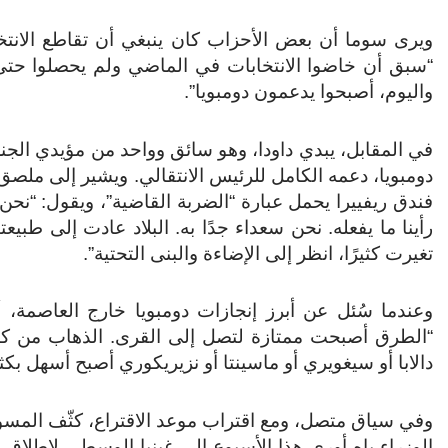
ويرى سوما أن بعض الأحزاب كان ينبغي أن تقاطع الانتخابا
واليوم، أصبحوا يدعمون دومبويا”.
في المقابل، يبدي داودا، وهو سائق وواحد من مؤيدي الجن
دومبويا، دعمه الكامل للرئيس الانتقالي. ويشير إلى مل
فندق ريفييرا يحمل عبارة “الضربة القاضية”، ويقول: “نحن ن
رأينا ما يفعله. نحن سعداء جدًا به. البلاد عادت إلى طبيعت
تغيرت كثيرًا، انظر إلى الإضاءة والبنى التحتية”.
وعندما سُئل عن أبرز إنجازات دومبويا خارج العاصمة، أ
“الطرق أصبحت ممتازة لتصل إلى القرى. الذهاب من كو
دالابا أو سيغويري أو ماسينتا أو نزيريكوري أصبح أسهل بكثي
وفي سياق متصل، ومع اقتراب موعد الاقتراع، كثّف المس
الوزراء باه أوري هذا الأسبوع إلى غينيا الوسطى لإطلاق 