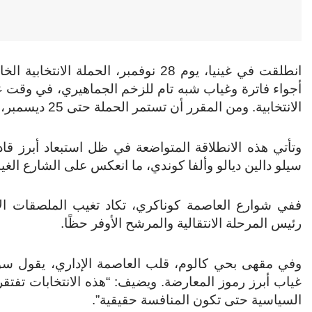
أجواء فاترة وغياب شبه تام للزخم الجماهيري، في وقت غ
الانتخابية. ومن المقرر أن تستمر الحملة حتى 25 ديسمبر، قبل ثلاثة أيام فقط من موعد التصويت.
وتأتي هذه الانطلاقة المتواضعة في ظل استبعاد أبرز قا
سيلو دالين ديالو وألفا كوندي، ما انعكس على الشارع الغين
ففي شوارع العاصمة كوناكري، تكاد تغيب الملصقات الانت
رئيس المرحلة الانتقالية والمرشح الأوفر حظًا.
وفي مقهى بحي كالوم، قلب العاصمة الإداري، يقول سوما،
غياب أبرز رموز المعارضة. ويضيف: “هذه الانتخابات تفتقر
السياسية حتى تكون المنافسة حقيقية”.