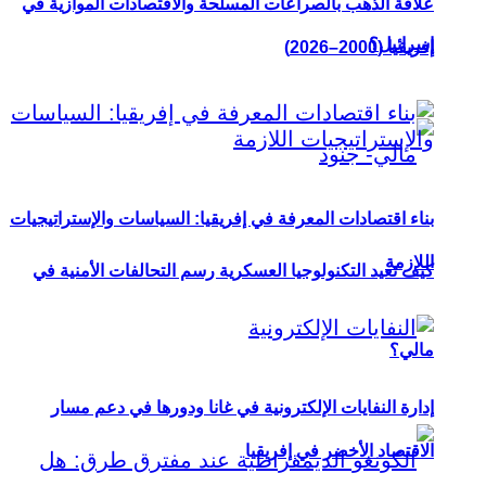
علاقة الذهب بالصراعات المسلحة والاقتصادات الموازية في
إسرائيل؟
إفريقيا (2000–2026)
بناء اقتصادات المعرفة في إفريقيا: السياسات والإستراتيجيات
اللازمة
كيف تعيد التكنولوجيا العسكرية رسم التحالفات الأمنية في
مالي؟
إدارة النفايات الإلكترونية في غانا ودورها في دعم مسار
الاقتصاد الأخضر في إفريقيا