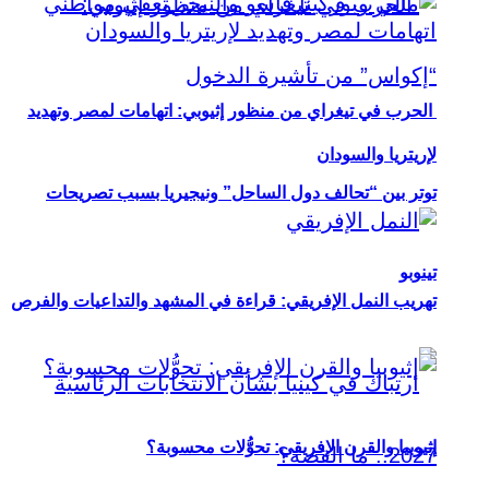
الحرب في تيغراي من منظور إثيوبي: اتهامات لمصر وتهديد
لإريتريا والسودان
توتر بين “تحالف دول الساحل” ونيجيريا بسبب تصريحات
تينوبو
تهريب النمل الإفريقي: قراءة في المشهد والتداعيات والفرص
إثيوبيا والقرن الإفريقي: تحوُّلات محسوبة؟