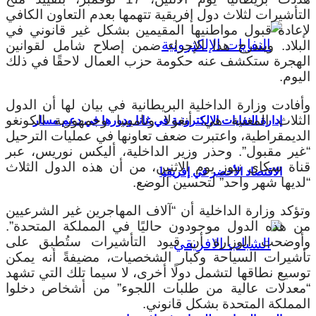
التأشيرات لثلاث دول إفريقية تتهمها بعدم التعاون الكافي
لإعادة قبول مواطنيها المقيمين بشكل غير قانوني في
البلاد. ويندرج هذا الإجراء ضمن إصلاح شامل لقوانين
الهجرة ستكشف عنه حكومة حزب العمال لاحقًا في ذلك
اليوم.
وأفادت وزارة الداخلية البريطانية في بيان لها أن الدول
الثلاث المعنية هي: أنغولا وناميبيا وجمهورية الكونغو
إدارة النفايات الإلكترونية في غانا ودورها في دعم مسار
الديمقراطية، واعتبرت ضعف تعاونها في عمليات الترحيل
“غير مقبول”. وحذر وزير الداخلية، أليكس نوريس، عبر
قناة سكاي نيوز يوم الاثنين، من أن هذه الدول الثلاث
الاقتصاد الأخضر في إفريقيا
“لديها شهر واحد” لتحسين الوضع.
وتؤكد وزارة الداخلية أن “آلاف المهاجرين غير الشرعيين
من هذه الدول موجودون حاليًا في المملكة المتحدة”.
وأوضحت الوزارة أن قيود التأشيرات ستُطبق على
تأشيرات السياحة وكبار الشخصيات، مضيفةً أنه يمكن
توسيع نطاقها لتشمل دولًا أخرى، لا سيما تلك التي تشهد
“معدلات عالية من طلبات اللجوء” من أشخاص دخلوا
المملكة المتحدة بشكل قانوني.