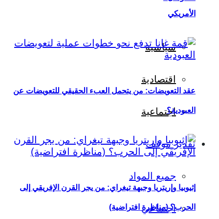
الأمريكي
سياسية
اقتصادية
عقد التعويضات: من يتحمل العبء الحقيقي للتعويضات عن
العبودية؟
اجتماعية
تقدير موقف
جميع المواد
إثيوبيا وإريتريا وجبهة تيغراي: من يجر القرن الإفريقي إلى
اجتماعي
الحرب؟ (مناظرة افتراضية)