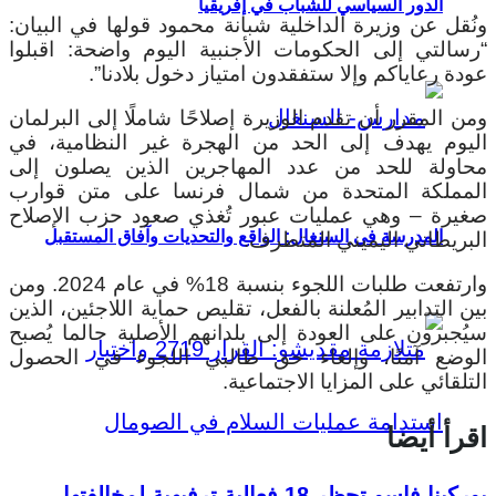
الدور السياسي للشباب في إفريقيا
ونُقل عن وزيرة الداخلية شبانة محمود قولها في البيان:
“رسالتي إلى الحكومات الأجنبية اليوم واضحة: اقبلوا
عودة رعاياكم وإلا ستفقدون امتياز دخول بلادنا”.
ومن المقرر أن تقدم الوزيرة إصلاحًا شاملًا إلى البرلمان
اليوم يهدف إلى الحد من الهجرة غير النظامية، في
محاولة للحد من عدد المهاجرين الذين يصلون إلى
المملكة المتحدة من شمال فرنسا على متن قوارب
صغيرة – وهي عمليات عبور تُغذي صعود حزب الإصلاح
المدرسة في السنغال: الواقع والتحديات وآفاق المستقبل
البريطاني اليميني المتطرف.
وارتفعت طلبات اللجوء بنسبة 18% في عام 2024. ومن
بين التدابير المُعلنة بالفعل، تقليص حماية اللاجئين، الذين
سيُجبرون على العودة إلى بلدانهم الأصلية حالما يُصبح
الوضع آمنًا، وإلغاء حق طالبي اللجوء في الحصول
التلقائي على المزايا الاجتماعية.
اقرأ أيضا
بوركينا فاسو تحظر 18 فعالية ترفيهية لمخالفتها