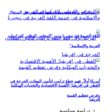
حزب كيراي وإعادة هندسة المشهد السياسي في السنغال
اللغة العربية في نيجيريا ودور “المجلس الوطني للدراسات
العربية والإسلامية”
أمريكا أولاً.. فهم خطة ترامب لتأمين المعادن الحرجة في
القطن في إفريقيا: الأهمية الاقتصادية والتحديات الهيكلية
وفرص تعظيم القيمة
إفريقيا
دراسة سياسية