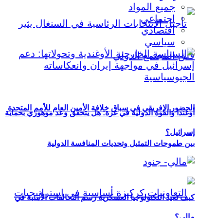
جميع المواد
اجتماعي
اقتصادي
سياسي
الحضور الإفريقي في سباق خلافة الأمين العام للأمم المتحدة
أوغندا والقوة الدولية في غزة: هل يتحقق وعد موهوزي بحماية
إسرائيل؟
بين طموحات التمثيل وتحديات المنافسة الدولية
كيف تعيد التكنولوجيا العسكرية رسم التحالفات الأمنية في
مالي؟