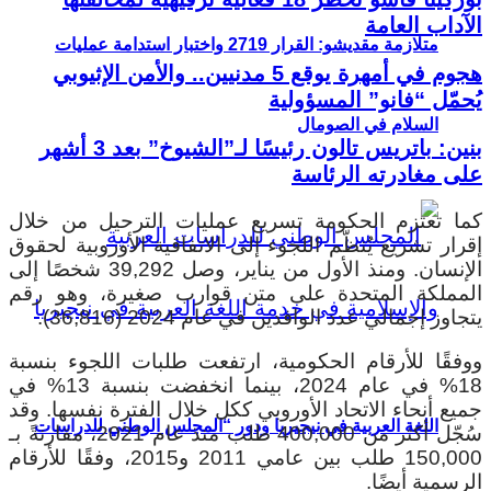
الآداب العامة
متلازمة مقديشو: القرار 2719 واختبار استدامة عمليات
هجوم في أمهرة يوقع 5 مدنيين.. والأمن الإثيوبي
يُحمّل “فانو” المسؤولية
السلام في الصومال
بنين: باتريس تالون رئيسًا لـ”الشيوخ” بعد 3 أشهر
على مغادرته الرئاسة
كما تعتزم الحكومة تسريع عمليات الترحيل من خلال
إقرار تشريع يُنظّم اللجوء إلى الاتفاقية الأوروبية لحقوق
الإنسان.
ومنذ الأول من يناير، وصل 39,292 شخصًا إلى
المملكة المتحدة على متن قوارب صغيرة، وهو رقم
يتجاوز إجمالي عدد الوافدين في عام 2024 (36,816).
ووفقًا للأرقام الحكومية، ارتفعت طلبات اللجوء بنسبة
18% في عام 2024، بينما انخفضت بنسبة 13% في
جميع أنحاء الاتحاد الأوروبي ككل خلال الفترة نفسها.
وقد
اللغة العربية في نيجيريا ودور “المجلس الوطني للدراسات
سُجّل أكثر من 400,000 طلب منذ عام 2021، مقارنةً بـ
150,000 طلب بين عامي 2011 و2015، وفقًا للأرقام
الرسمية أيضًا.