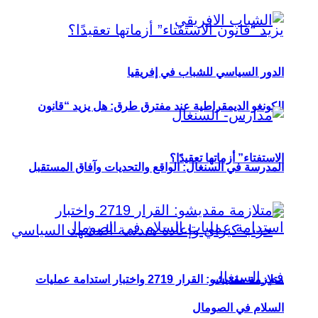
الدور السياسي للشباب في إفريقيا
الكونغو الديمقراطية عند مفترق طرق: هل يزيد “قانون
الاستفتاء” أزماتها تعقيدًا؟
المدرسة في السنغال: الواقع والتحديات وآفاق المستقبل
متلازمة مقديشو: القرار 2719 واختبار استدامة عمليات
السلام في الصومال