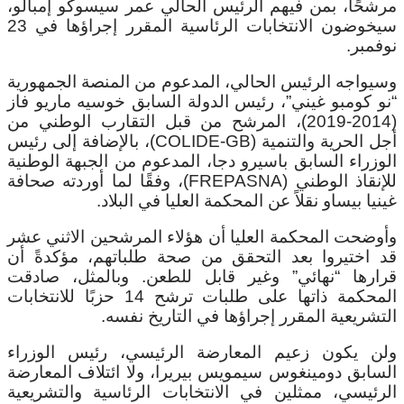
مرشحًا، بمن فيهم الرئيس الحالي عمر سيسوكو إمبالو،
سيخوضون الانتخابات الرئاسية المقرر إجراؤها في 23
نوفمبر.
وسيواجه الرئيس الحالي، المدعوم من المنصة الجمهورية
“نو كومبو غيني”، رئيس الدولة السابق خوسيه ماريو فاز
(2014-2019)، المرشح من قبل التقارب الوطني من
أجل الحرية والتنمية (COLIDE-GB)، بالإضافة إلى رئيس
الوزراء السابق باسيرو دجا، المدعوم من الجبهة الوطنية
للإنقاذ الوطني (FREPASNA)، وفقًا لما أوردته صحافة
غينيا بيساو نقلاً عن المحكمة العليا في البلاد.
وأوضحت المحكمة العليا أن هؤلاء المرشحين الاثني عشر
قد اختيروا بعد التحقق من صحة طلباتهم، مؤكدةً أن
قرارها “نهائي” وغير قابل للطعن. وبالمثل، صادقت
المحكمة ذاتها على طلبات ترشح 14 حزبًا للانتخابات
التشريعية المقرر إجراؤها في التاريخ نفسه.
ولن يكون زعيم المعارضة الرئيسي، رئيس الوزراء
السابق دومينغوس سيمويس بيريرا، ولا ائتلاف المعارضة
الرئيسي، ممثلين في الانتخابات الرئاسية والتشريعية