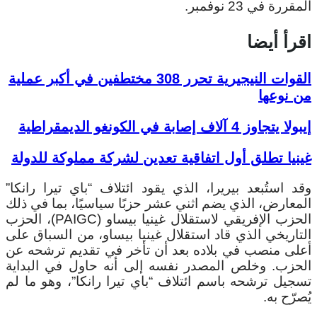
المقررة في 23 نوفمبر.
اقرأ أيضا
القوات النيجيرية تحرر 308 مختطفين في أكبر عملية
من نوعها
إيبولا يتجاوز 4 آلاف إصابة في الكونغو الديمقراطية
غينيا تطلق أول اتفاقية تعدين لشركة مملوكة للدولة
وقد استُبعد بيريرا، الذي يقود ائتلاف “باي تيرا رانكا”
المعارض، الذي يضم اثني عشر حزبًا سياسيًا، بما في ذلك
الحزب الإفريقي لاستقلال غينيا بيساو (PAIGC)، الحزب
التاريخي الذي قاد استقلال غينيا بيساو، من السباق على
أعلى منصب في بلاده بعد أن تأخر في تقديم ترشحه عن
الحزب. وخلص المصدر نفسه إلى أنه حاول في البداية
تسجيل ترشحه باسم ائتلاف “باي تيرا رانكا”، وهو ما لم
يُصرّح به.