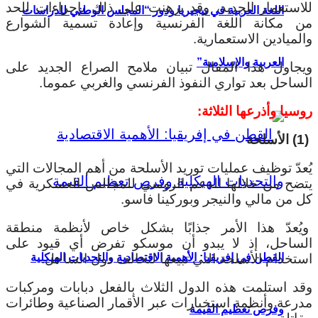
للاستعمار الجديد، وقد برهنت على ذلك بإجراءات للحد
اللغة العربية في نيجيريا ودور “المجلس الوطني للدراسات
من مكانة اللغة الفرنسية وإعادة تسمية الشوارع
والميادين الاستعمارية.
العربية والإسلامية”
ويجاول هذا المقال تبيان ملامح الصراع الجديد على
الساحل بعد تواري النفوذ الفرنسي والغربي عموما.
روسيا وأذرعها الثلاثة:
(1) الأسلحة
يُعدّ توظيف عمليات توريد الأسلحة من أهم المجالات التي
يتضح من خلالها الدعم الروسي للمجالس العسكرية في
كل من مالي والنيجر وبوركينا فاسو.
ويُعدّ هذا الأمر جذابًا بشكل خاص لأنظمة منطقة
الساحل، إذ لا يبدو أن موسكو تفرض أي قيود على
استخدام الأسلحة التي تبيعها لتحالف دول الساحل.
القطن في إفريقيا: الأهمية الاقتصادية والتحديات الهيكلية
وقد استلمت هذه الدول الثلاث بالفعل دبابات ومركبات
مدرعة وأنظمة استخبارات عبر الأقمار الصناعية وطائرات
وفرص تعظيم القيمة