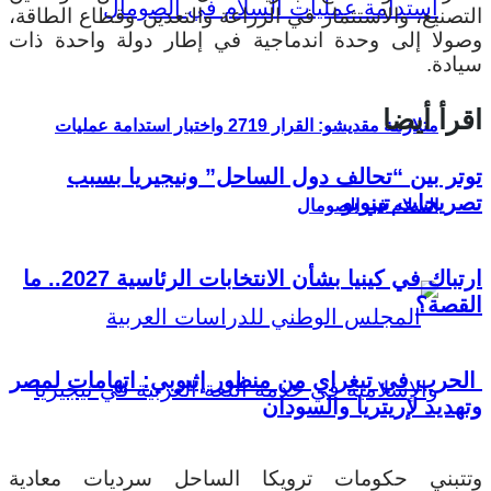
التصنيع، والاستثمار في الزراعة والتعدين وقطاع الطاقة،
وصولا إلى وحدة اندماجية في إطار دولة واحدة ذات
سيادة.
اقرأ أيضا
متلازمة مقديشو: القرار 2719 واختبار استدامة عمليات
توتر بين “تحالف دول الساحل” ونيجيريا بسبب
تصريحات تينوبو
السلام في الصومال
ارتباك في كينيا بشأن الانتخابات الرئاسية 2027.. ما
القصة؟
الحرب في تيغراي من منظور إثيوبي: اتهامات لمصر
وتهديد لإريتريا والسودان
وتتبني حكومات ترويكا الساحل سرديات معادية