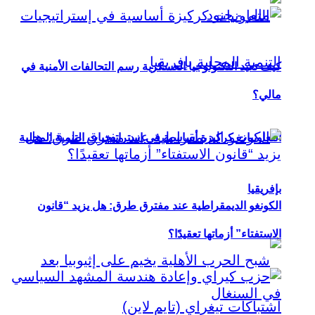
كيف تعيد التكنولوجيا العسكرية رسم التحالفات الأمنية في
مالي؟
التعاونيات كركيزة أساسية في إستراتيجيات التنمية المحلية
بإفريقيا
الكونغو الديمقراطية عند مفترق طرق: هل يزيد “قانون
الاستفتاء” أزماتها تعقيدًا؟