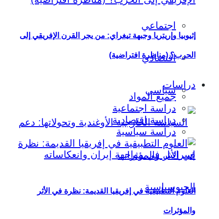
اجتماعي
إثيوبيا وإريتريا وجبهة تيغراي: من يجر القرن الإفريقي إلى
الحرب؟ (مناظرة افتراضية)
اقتصادي
دراسات
سياسي
جميع المواد
دراسة اجتماعية
دراسة اقتصادية
دراسة سياسية
العلوم التطبيقية في إفريقيا القديمة: نظرة في الأثر
والمؤثرات