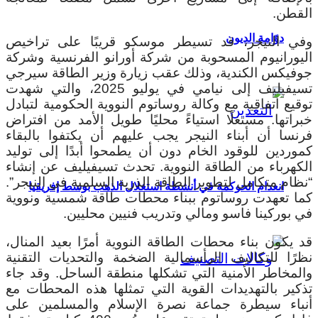
القطن.
دوّامة الديون
وفي النيجر، قد تسيطر موسكو قريبًا على تراخيص
اليورانيوم المسحوبة من شركة أورانو الفرنسية وشركة
جوفيكس الكندية، وذلك عقب زيارة وزير الطاقة سيرجي
تسيفيليف إلى نيامي في يوليو 2025، والتي شهدت
توقيع اتفاقية مع وكالة روساتوم النووية الحكومية لتبادل
خبراتها. مستغلًا استياءً محليًا طويل الأمد من افتراض
فرنسا أن أبناء النيجر يجب عليهم أن يكتفوا بالبقاء
كموردين للوقود الخام دون أن يطمحوا أبدًا إلى توليد
الكهرباء من الطاقة النووية. تحدث تسيفيليف عن إنشاء
“نظام متكامل لتطوير الطاقة الذرية السلمية في النيجر”.
انعدام الحوكمة في أنشطة استغلال الذهب بوسط إفريقيا
كما تعهدت روساتوم ببناء محطات طاقة شمسية ونووية
في بوركينا فاسو ومالي وتدريب فنيين محليين.
قد يكون بناء محطات الطاقة النووية أمرًا بعيد المنال،
نظرًا للتكاليف الرأسمالية الضخمة والتحديات التقنية
والمخاطر الأمنية التي تشكلها منطقة الساحل. وقد جاء
تذكير بالتهديدات القوية التي تمثلها هذه المحطات مع
أنباء سيطرة جماعة نصرة الإسلام والمسلمين على