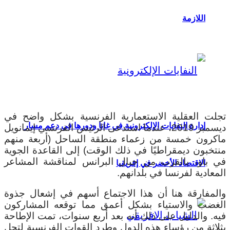
اللازمة
تجلت العقلية الاستعمارية الفرنسية بشكل واضح في
إدارة النفايات الإلكترونية في غانا ودورها في دعم مسار
ديسمبر 2019، عندما استدعى الرئيس الفرنسي إيمانويل
ماكرون خمسة من زعماء منطقة الساحل (أربعة منهم
منتخبون ديمقراطيًا في ذلك الوقت) إلى القاعدة الجوية
في باو، بالقرب من جبال البرانس لمناقشة المشاعر
الاقتصاد الأخضر في إفريقيا
المعادية لفرنسا في بلدانهم.
والمفارقة هنا أن هذا الاجتماع أسهم في إشعال جذوة
الغضب والاستياء بشكل أعمق مما توقعه المشاركون
فيه. والدليل على ذلك أنه بعد أربع سنوات، تمت الإطاحة
بثلاثة من رؤساء هذه الدول وطرد القوات الفرنسية لتحل