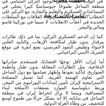
في الوقت نفسه، يعكس الوجود التركي المتنامي في
منطقة الساحل طموحًا جيوسياسيًا كبيرا يتجلى في
المساعدات العسكرية والتعليم والتجارة، مع التركيز على
كتاب قراءات إفريقية
الخطاب المناهض للاستعمار وبناء العلاقات مع السلطات
الجديدة في أعقاب الانقلابات، لا سيما في بوركينا فاسو
ومالي والنيجر.
كما إن الدعم العسكري التركي، بما في ذلك طائرات
بيرقدار بدون طيار لمكافحة الإرهاب، والتأييد العلني
لاحتواء وتقليص النفوذ الفرنسي، يضع أنقرة في موقع
الشريك الأمني ​​البراغماتي.
أما إيران، الأقل توجهًا اقتصاديًا، فتستخدم صادراتها
الدفاعية، مثل الطائرات المقاتلة بدون طيار وأنظمة
الصواريخ، لتأكيد نفوذها وإظهار تضامنها مع دول الساحل
التي تقاوم الهيمنة الغربية. كما تشمل المصلحة
الاستراتيجية لإيران تأمين إمدادات اليورانيوم من النيجر،
وربط دبلوماسية الموارد بصفقات الأسلحة لبناء
المصداقية. وبينما لا يزال انخراط إيران في منطقة
الساحل في بداياته، إلا أنه يشكل جزءًا من طموح أوسع
للتخفيف من وطأة العزلة الدولية.