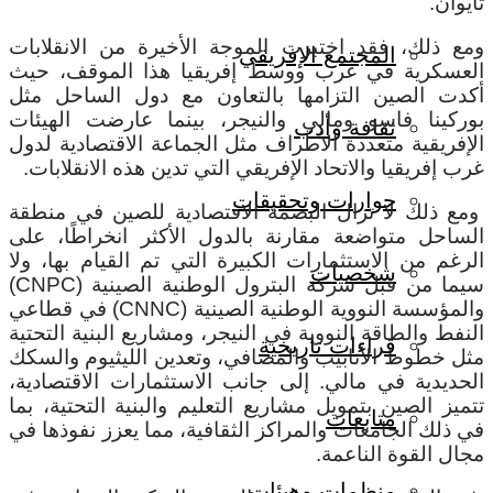
تايوان.
ومع ذلك، فقد اختبرت الموجة الأخيرة من الانقلابات
المجتمع الإفريقي
العسكرية في غرب ووسط إفريقيا هذا الموقف، حيث
أكدت الصين التزامها بالتعاون مع دول الساحل مثل
بوركينا فاسو ومالي والنيجر، بينما عارضت الهيئات
ثقافة وأدب
الإفريقية متعددة الأطراف مثل الجماعة الاقتصادية لدول
غرب إفريقيا والاتحاد الإفريقي التي تدين هذه الانقلابات.
حوارات وتحقيقات
ومع ذلك لا تزال البصمة الاقتصادية للصين في منطقة
الساحل متواضعة مقارنة بالدول الأكثر انخراطًا، على
الرغم من الاستثمارات الكبيرة التي تم القيام بها، ولا
شخصيات
سيما من قبل شركة البترول الوطنية الصينية (CNPC)
والمؤسسة النووية الوطنية الصينية (CNNC) في قطاعي
النفط والطاقة النووية في النيجر، ومشاريع البنية التحتية
قراءات تاريخية
مثل خطوط الأنابيب والمصافي، وتعدين الليثيوم والسكك
الحديدية في مالي. إلى جانب الاستثمارات الاقتصادية،
تتميز الصين بتمويل مشاريع التعليم والبنية التحتية، بما
متابعات
في ذلك الجامعات والمراكز الثقافية، مما يعزز نفوذها في
مجال القوة الناعمة.
منظمات وهيئات