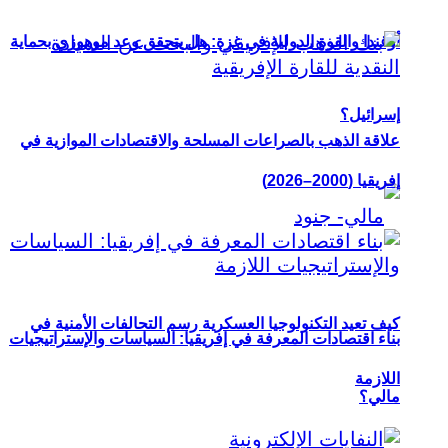
أوغندا والقوة الدولية في غزة: هل يتحقق وعد موهوزي بحماية
إسرائيل؟
علاقة الذهب بالصراعات المسلحة والاقتصادات الموازية في
إفريقيا (2000–2026)
كيف تعيد التكنولوجيا العسكرية رسم التحالفات الأمنية في
بناء اقتصادات المعرفة في إفريقيا: السياسات والإستراتيجيات
اللازمة
مالي؟