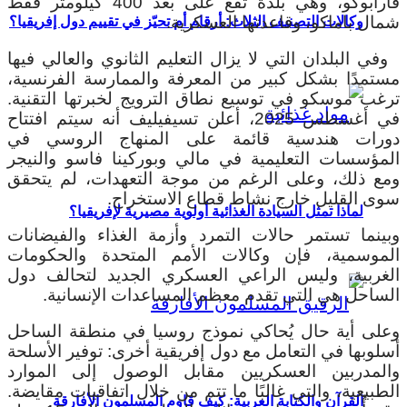
فارابوكو، وهي بلدة تقع على بُعد 400 كيلومتر فقط
شمال باماكو، وقاعدتها العسكرية.
وكالات التصنيف الثلاث: أرقام أم تحيّز في تقييم دول إفريقيا؟
وفي البلدان التي لا يزال التعليم الثانوي والعالي فيها
مستمدًا بشكل كبير من المعرفة والممارسة الفرنسية،
ترغب موسكو في توسيع نطاق الترويج لخبرتها التقنية.
في أغسطس 2025، أعلن تسيفيليف أنه سيتم افتتاح
دورات هندسية قائمة على المنهاج الروسي في
المؤسسات التعليمية في مالي وبوركينا فاسو والنيجر
ومع ذلك، وعلى الرغم من موجة التعهدات، لم يتحقق
سوى القليل خارج نشاط قطاع الاستخراج.
لماذا تمثل السيادة الغذائية أولوية مصيرية لإفريقيا؟
وبينما تستمر حالات التمرد وأزمة الغذاء والفيضانات
الموسمية، فإن وكالات الأمم المتحدة والحكومات
الغربية، وليس الراعي العسكري الجديد لتحالف دول
الساحل هي التي تقدم معظم المساعدات الإنسانية.
وعلى أية حال يُحاكي نموذج روسيا في منطقة الساحل
أسلوبها في التعامل مع دول إفريقية أخرى: توفير الأسلحة
والمدربين العسكريين مقابل الوصول إلى الموارد
الطبيعية، والتي غالبًا ما تتم من خلال اتفاقيات مقايضة.
القرآن والكتابة العربية: كيف قاوم المسلمون الأفارقة