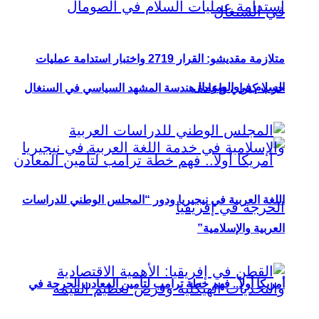
متلازمة مقديشو: القرار 2719 واختبار استدامة عمليات
السلام في الصومال
حزب كيراي وإعادة هندسة المشهد السياسي في السنغال
اللغة العربية في نيجيريا ودور “المجلس الوطني للدراسات
العربية والإسلامية”
أمريكا أولاً.. فهم خطة ترامب لتأمين المعادن الحرجة في