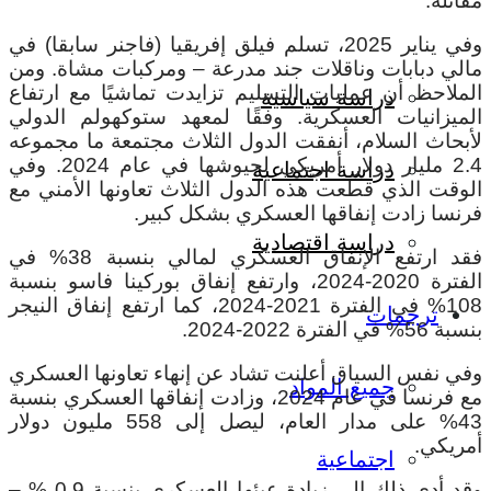
مقاتلة.
وفي يناير 2025، تسلم فيلق إفريقيا (فاجنر سابقا) في
مالي دبابات وناقلات جند مدرعة – ومركبات مشاة. ومن
الملاحظ أن عمليات التسليم تزايدت تماشيًا مع ارتفاع
دراسة سياسية
الميزانيات العسكرية. وفقًا لمعهد ستوكهولم الدولي
لأبحاث السلام، أنفقت الدول الثلاث مجتمعة ما مجموعه
2.4 مليار دولار أمريكي لجيوشها في عام 2024. وفي
دراسة اجتماعية
الوقت الذي قطعت هذه الدول الثلاث تعاونها الأمني ​​مع
فرنسا زادت إنفاقها العسكري بشكل كبير.
دراسة اقتصادية
فقد ارتفع الإنفاق العسكري لمالي بنسبة 38% في
الفترة 2020-2024، وارتفع إنفاق بوركينا فاسو بنسبة
108% في الفترة 2021-2024، كما ارتفع إنفاق النيجر
ترجمات
بنسبة 56% في الفترة 2022-2024.
وفي نفس السياق أعلنت تشاد عن إنهاء تعاونها العسكري
جميع المواد
مع فرنسا في عام 2024، وزادت إنفاقها العسكري بنسبة
43% على مدار العام، ليصل إلى 558 مليون دولار
أمريكي.
اجتماعية
وقد أدى ذلك إلى زيادة عبئها العسكري بنسبة 0.9 % –