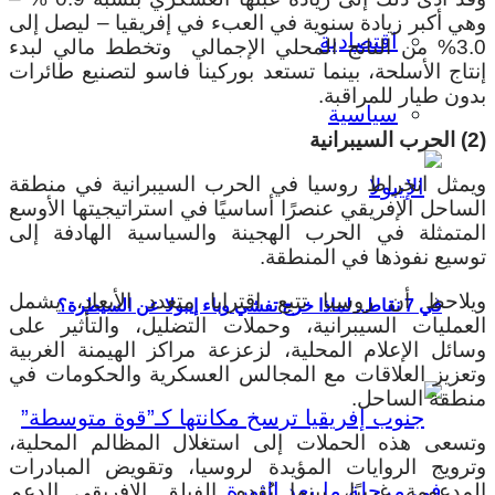
وهي أكبر زيادة سنوية في العبء في إفريقيا – ليصل إلى
اقتصادية
3.0% من الناتج المحلي الإجمالي وتخطط مالي لبدء
إنتاج الأسلحة، بينما تستعد بوركينا فاسو لتصنيع طائرات
بدون طيار للمراقبة.
سياسية
(2) الحرب السيبرانية
ويمثل انخراط روسيا في الحرب السيبرانية في منطقة
الساحل الإفريقي عنصرًا أساسيًا في استراتيجيتها الأوسع
المتمثلة في الحرب الهجينة والسياسية الهادفة إلى
توسيع نفوذها في المنطقة.
ويلاحظ أن روسيا تتبع اقترابا متعدد الأبعاد، يشمل
في 7 نقاط.. لماذا خرج تفشي وباء إيبولا عن السيطرة؟
العمليات السيبرانية، وحملات التضليل، والتأثير على
وسائل الإعلام المحلية، لزعزعة مراكز الهيمنة الغربية
وتعزيز العلاقات مع المجالس العسكرية والحكومات في
منطقة الساحل.
وتسعى هذه الحملات إلى استغلال المظالم المحلية،
وترويج الروايات المؤيدة لروسيا، وتقويض المبادرات
المدعومة غربيًا، بينما يُقدم الفيلق الإفريقي الدعم