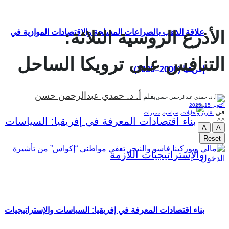
علاقة الذهب بالصراعات المسلحة والاقتصادات الموازية في
الأذرع الروسية الثلاثة:
التنافس على ترويكا الساحل
إفريقيا (2000–2026)
أ. د. حمدي عبدالرحمن حسن
بقلم
أكتوبر 15, 2025
في
تقارير وتحليلات
,
سياسية
,
مميزات
A
A
A
A
Reset
بناء اقتصادات المعرفة في إفريقيا: السياسات والإستراتيجيات