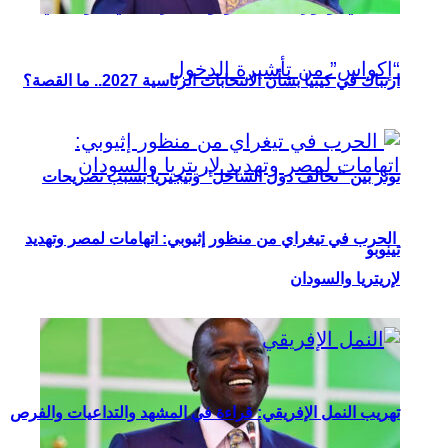
ارتباك في كينيا بشأن الانتخابات الرئاسية 2027.. ما القصة؟
توتر بين “تحالف دول الساحل” ونيجيريا بسبب تصريحات
الحرب في تيغراي من منظور إثيوبي: اتهامات لمصر وتهديد
تينوبو
لإريتريا والسودان
تهريب النمل الإفريقي: قراءة في المشهد والتداعيات والفرص