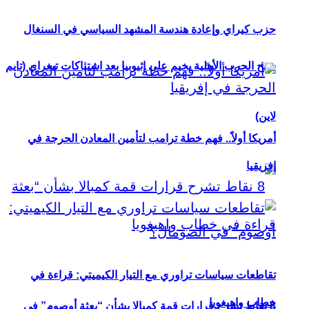
حزب كيراي وإعادة هندسة المشهد السياسي في السنغال
شبح الحرب الأهلية يخيم على إثيوبيا بعد اشتباكات تيغراي (تايم
لاين)
أمريكا أولاً.. فهم خطة ترامب لتأمين المعادن الحرجة في
إفريقيا
تقاطعات سياسات تراوري مع التيار الكيميتي: قراءة في
خطاب واهيغويا
8 نقاط تشرح قرارات قمة كمبالا بشأن “بعثة أوصوم” في