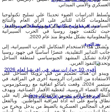
العسكري والأمني ​​الميداني.
وتُسلط الدراسات الضوء تحديدًا على تسليح تكنولوجيا
المعلومات كأداة للتأثير على الرأي العام والنتائج
السياسية في دول مثل مالي وبوركينا فاسو والنيجر،
جنوب إفريقيا ترسخ مكانتها كـ”قوة متوسطة” في مرحلة ما
حيث تكثفت جهود روسيا في الحرب السيبرانية
والمعلوماتية بشكل ملحوظ منذ عام 2020.
بعد الثورة
ويُشكل هذا الاستخدام المتكامل للحرب السيبرانية، إلى
جانب التدابير التقليدية، عنصرًا أساسيًا في جهود روسيا
لإعادة تشكيل المشهد الجيوسياسي لمنطقة الساحل
وتحدي النفوذ الغربي.
ويبدو أن هناك تصميم من قبل ترويكا الساحل على
الاستفادة من القدرات الروسية أخرى في المراقبة. في
سبتمبر 2024، وقعت باماكو اتفاقية مع روسكوزموس،
وكالة الفضاء الروسية، لتغطية الأقمار الصناعية. ويهدف
النظام رسميًا إلى تحسين الاتصالات، ويُنظر إليه على
أقوى 10 جوازات سفر في إفريقيا لعام 2026
نطاق واسع على أنه أداة لمراقبة المواطنين. وبالفعل
تعرف المجالس العسكرية بالضبط من يدخل ويخرج من
مطاراتها ومن يمر بها. ولا يخفى أنهم يحصلون على أدوات