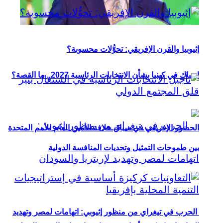
إثيوبيا والقرن الإفريقي: تحوُّلات محسوبة؟
ارتباك في كينيا بشأن الانتخابات الرئاسية 2027.. ما القصة؟
الحضور الإفريقي في سباق خلافة الأمين العام للأمم المتحدة
بين طموحات التمثيل وتحديات المنافسة الدولية
الحرب في تيغراي من منظور إثيوبي: اتهامات لمصر وتهديد