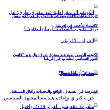
إدارة النفايات الإلكترونية في غانا ودورها في دعم مسار
الاقتصاد الأخضر في إفريقيا
الكونغو الديمقراطية عند مفترق طرق: هل يزيد “قانون
الدور السياسي للشباب في إفريقيا
الاستفتاء” أزماتها تعقيدًا؟
المدرسة في السنغال: الواقع والتحديات وآفاق المستقبل