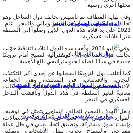
محلها أخرى روسية.
وفي نهاية المطاف تم تأسيس تحالف دول الساحل وهو
تحالف عسكري بين بوركينا فاسو ومالي والنيجر، عام
الدور السياسي للشباب في إفريقيا
2023 على يد قادة هذه الدول الذين وصلوا إلى السلطة
عبر انقلابات عسكرية.
وفي يوليو 2024، وقّعت هذه الدول الثلاث اتفاقيةً حوّلت
تحالف دول الساحل إلى
كونفدرالية
لنصبح أمام ترويكا
جديدة في هذا الفضاء الجيوستراتيجي بالغ الأهمية.
كما أعلنت دول الترويكا انسحابها عن إحدى أكبر التكتلات
التجارية والاقتصادية في المنطقة، وهي الجماعة
المدرسة في السنغال: الواقع والتحديات وآفاق المستقبل
الاقتصادية لدول غرب إفريقيا (إيكواس)، التي كانت
معاديةً لتغير السلطة في هذه الدول وناقشت التدخل
العسكري في النيجر.
ولعل الهدف المعلن لتحالف الساحل يتمثل في توظيف
الموارد لتأسيس بنية تحتية قوية للطاقة والاتصالات،
وإنشاء سوق مشتركة، وتطبيق اتحاد نقدي في ظل عملة
مقترحة، والسماح بحرية تنقل الأشخاص، وتمكين