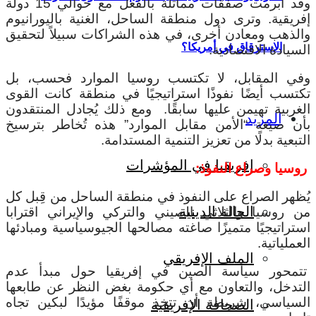
وقد أُبرمت صفقات مماثلة بالفعل مع حوالي 15 دولة
إفريقية. وترى دول منطقة الساحل، الغنية باليورانيوم
والذهب ومعادن أخرى، في هذه الشراكات سبيلاً لتحقيق
الاسترقاق في أمريكا؟
السيادة الاقتصادية.
وفي المقابل، لا تكتسب روسيا الموارد فحسب، بل
تكتسب أيضًا نفوذًا استراتيجيًا في منطقة كانت القوى
الغربية تهيمن عليها سابقًا.
ومع ذلك يُجادل المنتقدون
المزيد
بأن صيغة “الأمن مقابل الموارد” هذه تُخاطر بترسيخ
التبعية بدلًا من تعزيز التنمية المستدامة.
إفريقيا في المؤشرات
روسيا وصراع النفوذ:
يُظهر الصراع على النفوذ في منطقة الساحل من قِبل كل
الحالة الدينية
من روسيا والثلاثي الصيني والتركي والإيراني اقترابا
استراتيجيًا متميزًا صاغته مصالحها الجيوسياسية ومبادئها
العملياتية.
الملف الإفريقي
تتمحور سياسة الصين في إفريقيا حول مبدأ عدم
التدخل، والتعاون مع أي حكومة بغض النظر عن طابعها
السياسي، شريطة أن تتخذ موقفًا مؤيدًا لبكين تجاه
الصحافة الإفريقية