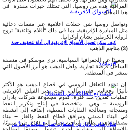
المراقبة هذه من روسيا، التي تمتلك خبرات مقدرة في
هذا المجال.
وتواصل روسيا شن حملات اعلامية عبر منصات دعائية
مثل المبادرة الإفريقية، بما في ذلك “أفلام وثائقية” تروج
لرواية الكرملين بشأن أوكرانيا.
كيف يمكن تحويل الأسواق الإفريقية إلى أداة لتخفيف حدة
(3) مناجم الذهب
وبعيدًا عن الجغرافيا السياسية، ترى موسكو في منطقة
الأزمات؟
الساحل فرصة تجارية. ولعل الذهب هو أبرز الأصول التي
تنتشر في المنطقة.
إن تمدد التغلغل الروسي في قطاع الذهب هو الأكثر
تأثيرًا وفعالية. ففي مالي، حيث يدير الفيلق الإفريقي
عمليات تعدين منذ فترة، تقوم مجموعة شركات يادران
الروسية – وهي متخصصة في إنتاج وتكرير النفط
ومنتجاته ومعالجة النفايات النفطية، إضافة إلى أنشطة
في البناء المدني ومرافق قطاع النفط والغاز – ببناء
مصفاة ذهب بطاقة إنتاجية تصل إلى 200 طن سنويًا،
تحوُّل طاقي عادل في السنغال.. تغيير السياسات بدلاً من
بالإضافة إلى مشاريع أخرى تشمل مصنعًا لمعالجة