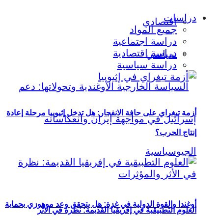
دراسات
اقتصادي
جميع المواد
دراسة اجتماعية
دراسة اقتصادية
سياسي
دراسة سياسية
أزمة تيغراي على حافة الانفجار: هل تدخل إثيوبيا مرحلة إعادة
إنتاج الحرب؟
أوغندا والقوة الدولية في غزة: هل يتحقق وعد موهوزي بحماية
العلوم التطبيقية في إفريقيا القديمة: نظرة في الأثر