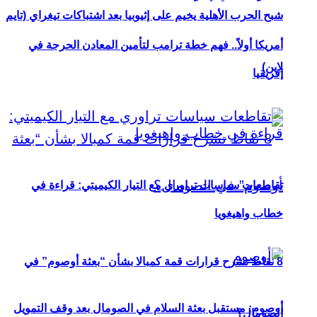
شبح الحرب الأهلية يخيم على إثيوبيا بعد اشتباكات تيغراي (تايم
أمريكا أولاً.. فهم خطة ترامب لتأمين المعادن الحرجة في
لاين)
إفريقيا
تقاطعات سياسات تراوري مع التيار الكيميتي: قراءة في
خطاب واهيغويا
8 نقاط تشرح قرارات قمة كمبالا بشأن “بعثة أوصوم” في
أوصوم: مستقبل بعثة السلام في الصومال بعد وقف التمويل
الصومال؟