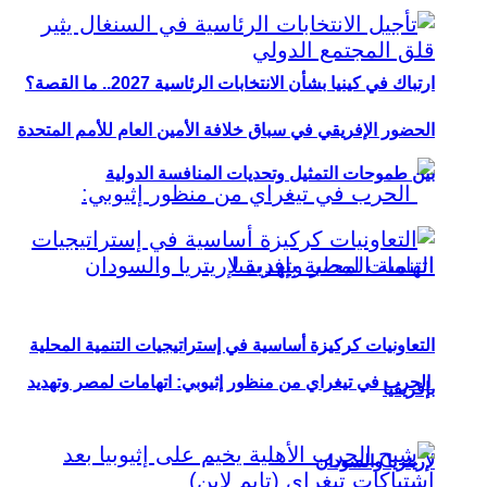
ارتباك في كينيا بشأن الانتخابات الرئاسية 2027.. ما القصة؟
الحضور الإفريقي في سباق خلافة الأمين العام للأمم المتحدة
بين طموحات التمثيل وتحديات المنافسة الدولية
التعاونيات كركيزة أساسية في إستراتيجيات التنمية المحلية
الحرب في تيغراي من منظور إثيوبي: اتهامات لمصر وتهديد
بإفريقيا
لإريتريا والسودان