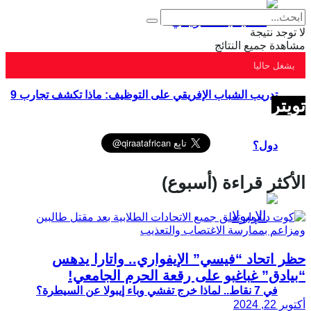
لا توجد نتيجة
مشاهدة جميع النتائج
يشغل حاليا
تدريب الشباب الإفريقي على التوظيف: ماذا تكشف تجارب 9
تويتر
دول؟
الأكثر قراءة (أسبوع)
حظر اتحاد “فيسي” الإيفواري.. واتارا يدهس
“بيادق” غباغبو على رقعة الحرم الجامعي!
في 7 نقاط.. لماذا خرج تفشي وباء إيبولا عن السيطرة؟
أكتوبر 22, 2024