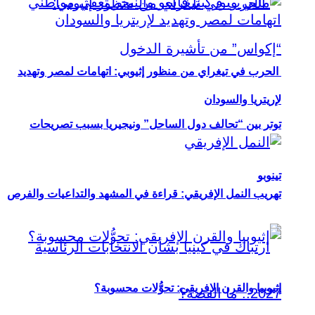
الحرب في تيغراي من منظور إثيوبي: اتهامات لمصر وتهديد
لإريتريا والسودان
توتر بين “تحالف دول الساحل” ونيجيريا بسبب تصريحات
تينوبو
تهريب النمل الإفريقي: قراءة في المشهد والتداعيات والفرص
إثيوبيا والقرن الإفريقي: تحوُّلات محسوبة؟