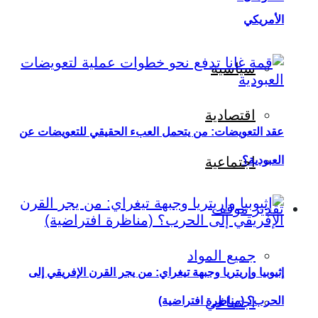
الأمريكي
سياسية
اقتصادية
عقد التعويضات: من يتحمل العبء الحقيقي للتعويضات عن
العبودية؟
اجتماعية
تقدير موقف
جميع المواد
إثيوبيا وإريتريا وجبهة تيغراي: من يجر القرن الإفريقي إلى
اجتماعي
الحرب؟ (مناظرة افتراضية)