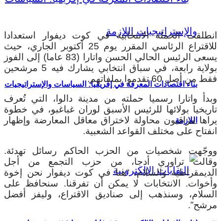
انطلقت الحملة الانتخابية في كوت ديفوار استعدادا
للاقتراع الرئاسي المقرر يوم 25 أكتوبر الجاري، حيث
يسعى الرئيس الحالي الحسن واتارا (83 عاما) إلى الفوز
بولاية رابعة، في سباق انتخابي يشارك فيه 5 مرشحين
فقط من أصل 60 تقدموا بملفاتهم.
بناء اقتصادات المعرفة في إفريقيا: السياسات والإستراتيجيات
وبدأ واتارا رسميا حملته من مدينة دالوا، التي تُعرف
تاريخيا بولائها للرئيس الأسبق لوران غباغبو، في خطوة
يراها مراقبون محاولة لاختراق معاقل المعارضة وإظهار
اللازمة
انفتاح على مختلف القواعد الشعبية.
ووجّهت شخصيات من الحزب الحاكم رسائل تهدئة.
وقالت تراوري أدجا، من حزب التجمع من أجل
الديمقراطية والسلام، “هنا في كوت ديفوار نحن إخوة
وأخوات. الانتخابات لا يمكن أن تفرقنا. سنحافظ على
السلام، وسنذهب إلى صناديق الاقتراع، وليفز أفضل
مرشح”.