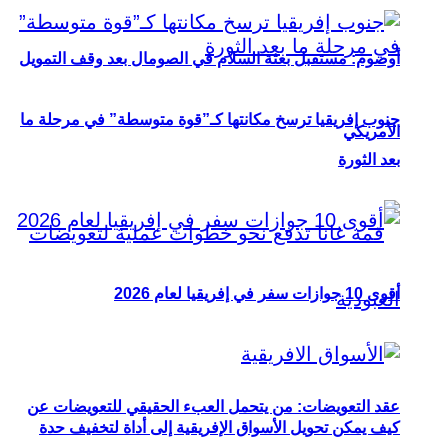
أوصوم: مستقبل بعثة السلام في الصومال بعد وقف التمويل
جنوب إفريقيا ترسخ مكانتها كـ”قوة متوسطة” في مرحلة ما
الأمريكي
بعد الثورة
أقوى 10 جوازات سفر في إفريقيا لعام 2026
عقد التعويضات: من يتحمل العبء الحقيقي للتعويضات عن
كيف يمكن تحويل الأسواق الإفريقية إلى أداة لتخفيف حدة