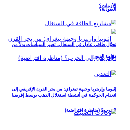
الأزمات؟
العبودية؟
تحوُّل طاقي عادل في السنغال.. تغيير السياسات بدلاً من
دوّامة الديون
إثيوبيا وإريتريا وجبهة تيغراي: من يجر القرن الإفريقي إلى
انعدام الحوكمة في أنشطة استغلال الذهب بوسط إفريقيا
الحرب؟ (مناظرة افتراضية)