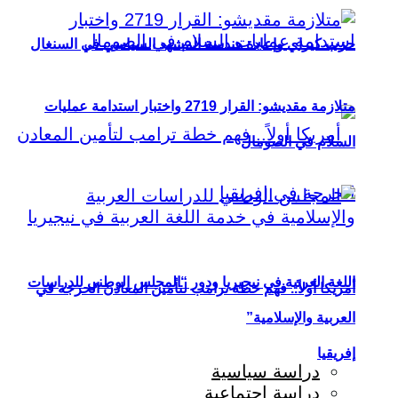
حزب كيراي وإعادة هندسة المشهد السياسي في السنغال
متلازمة مقديشو: القرار 2719 واختبار استدامة عمليات
السلام في الصومال
اللغة العربية في نيجيريا ودور “المجلس الوطني للدراسات
أمريكا أولاً.. فهم خطة ترامب لتأمين المعادن الحرجة في
العربية والإسلامية”
إفريقيا
دراسة سياسية
دراسة اجتماعية