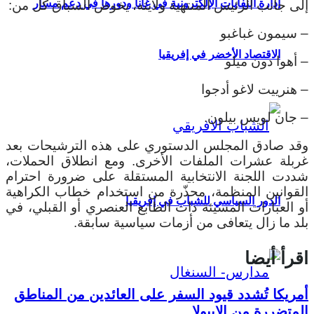
إدارة النفايات الإلكترونية في غانا ودورها في دعم مسار
إلى جانب الرئيس المنتهية ولايته، يخوض السباق كل من:
– سيمون غباغبو
الاقتصاد الأخضر في إفريقيا
– أهوا دون ميلو
– هنرييت لاغو أدجوا
– جان لويس بيلون.
وقد صادق المجلس الدستوري على هذه الترشيحات بعد
غربلة عشرات الملفات الأخرى. ومع انطلاق الحملات،
شددت اللجنة الانتخابية المستقلة على ضرورة احترام
القوانين المنظمة، محذّرة من استخدام خطاب الكراهية
الدور السياسي للشباب في إفريقيا
أو العبارات المسيئة ذات الطابع العنصري أو القبلي، في
بلد ما زال يتعافى من أزمات سياسية سابقة.
اقرأ أيضا
أمريكا تُشدد قيود السفر على العائدين من المناطق
المتضررة من الإيبولا