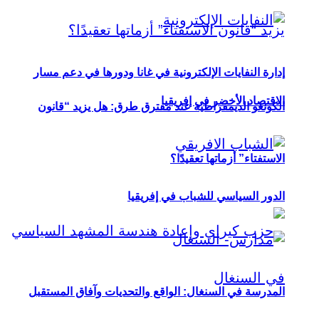
إدارة النفايات الإلكترونية في غانا ودورها في دعم مسار
الاقتصاد الأخضر في إفريقيا
الكونغو الديمقراطية عند مفترق طرق: هل يزيد “قانون
الاستفتاء” أزماتها تعقيدًا؟
الدور السياسي للشباب في إفريقيا
المدرسة في السنغال: الواقع والتحديات وآفاق المستقبل