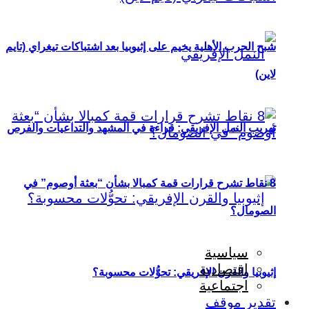
شبح الحرب الأهلية يخيم على إثيوبيا بعد اشتباكات تيغراي (تايم
لاين)
تهريب النمل الإفريقي: قراءة في المشهد والتداعيات والفرص
8 نقاط تشرح قرارات قمة كمبالا بشأن “بعثة أوصوم” في
الصومال؟
سياسية
اقتصادية
إثيوبيا والقرن الإفريقي: تحوُّلات محسوبة؟
اجتماعية
تقدير موقف