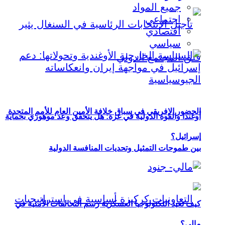
جميع المواد
اجتماعي
اقتصادي
سياسي
الحضور الإفريقي في سباق خلافة الأمين العام للأمم المتحدة
أوغندا والقوة الدولية في غزة: هل يتحقق وعد موهوزي بحماية
إسرائيل؟
بين طموحات التمثيل وتحديات المنافسة الدولية
كيف تعيد التكنولوجيا العسكرية رسم التحالفات الأمنية في
مالي؟