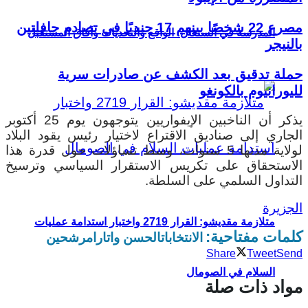
مصرع 22 شخصًا بينهم 17 جنديًا في تصادم حافلتين
المدرسة في السنغال: الواقع والتحديات وآفاق المستقبل
بالنيجر
حملة تدقيق بعد الكشف عن صادرات سرية
لليورانيوم بالكونغو
يذكر أن الناخبين الإيفواريين يتوجهون يوم 25 أكتوبر
الجاري إلى صناديق الاقتراع لاختيار رئيس يقود البلاد
لولاية مدتها 5 سنوات، وسط تساؤلات حول قدرة هذا
الاستحقاق على تكريس الاستقرار السياسي وترسيخ
التداول السلمي على السلطة.
الجزيرة
متلازمة مقديشو: القرار 2719 واختبار استدامة عمليات
كلمات مفتاحية:
الانتخابات
الحسن واتارا
مرشحين
Share
Tweet
Send
السلام في الصومال
مواد ذات صلة