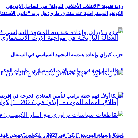
رؤية نقدية: “الانقلاب الأخلاقي للدولة” في الساحل الإفريقي
الكونغو الديمقراطية عند مفترق طرق: هل يزيد “قانون الاستفتاء” 
حزب كيراي وإعادة هندسة المشهد السياسي في السنغال
العدالة التاريخية في مواجهة الإرث الاستعماري: تداعيات الحكم ا
أمريكا أولاً.. فهم خطة ترامب لتأمين المعادن الحرجة في إفريقي
إطلاق العملة الموحدة “إيكو” في 2027.. “إيكواس” تمضي قدمًا دون انتظار
تقاطعات سياسات تراوري مع التيار الكيميتي: قراءة في خطاب و