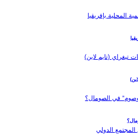
قيا
اين)