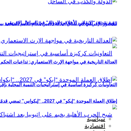
رؤية نقدية: “الانقلاب الأخلاقي للدولة” في الساحل الإفريقي
الحضور الإفريقي في سباق خلافة الأمين العام للأمم المتحدة ب
العدالة التاريخية في مواجهة الإرث الاستعماري: تداعيات الحكم ا
التعاونيات كركيزة أساسية في إستراتيجيات التنمية المحلية بإفري
إطلاق العملة الموحدة “إيكو” في 2027.. “إيكواس” تمضي قدمًا دون انتظار
سياسية
اقتصادية