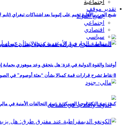
اجتماعية
تقدير موقف
شبح الحرب الأهلية يخيم على إثيوبيا بعد اشتباكات تيغراي (تايم ل
جميع المواد
اجتماعي
اقتصادي
سياسي
أوغندا والقوة الدولية في غزة: هل يتحقق وعد موهوزي بحماية إ
8 نقاط تشرح قرارات قمة كمبالا بشأن “بعثة أوصوم” في الصومال؟
كيف تعيد التكنولوجيا العسكرية رسم التحالفات الأمنية في مال