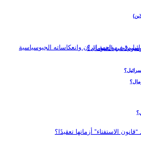
اين)
سرائيل؟
ي؟