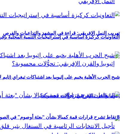
تهريب النمل الإفريقي: قراءة في المشهد والتداعيات والفرص
التعاونيات كركيزة أساسية في إستراتيجيات التنمية المحلية بإفري
شبح الحرب الأهلية يخيم على إثيوبيا بعد اشتباكات تيغراي (تايم ل
إثيوبيا والقرن الإفريقي: تحوُّلات محسوبة؟
8 نقاط تشرح قرارات قمة كمبالا بشأن “بعثة أوصوم” في الصومال؟