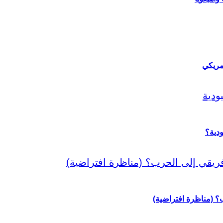
مريكي
دية؟
رب؟ (مناظرة افتراضية)