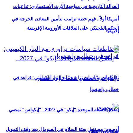
العدالة التاريخية في مواجهة الإرث الاستعماري: تداعيات
أمريكا أولاً.. فهم خطة ترامب لتأمين المعادن الحرجة في
الحكم البلجيكي على العلاقات الأوروبية الإفريقية
إفريقيا
تقاطعات سياسات تراوري مع التيار الكيميتي: قراءة في
خطاب واهيغويا
إطلاق العملة الموحدة “إيكو” في 2027.. “إيكواس” تمضي
أوصوم: مستقبل بعثة السلام في الصومال بعد وقف التمويل
قدمًا دون انتظار