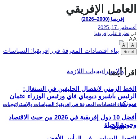
العامل الإفريقي
إفريقيا (2000–2026)
أغسطس 17, 2025
نظرة على إفريقيا
في
A
A
A
A
Reset
اقرأ أيضا
الخط الزمني لانفصال الحليفين في السنغال:
الرئيس باشيرو ديوماي فاي ورئيس الوزراء عثمان
سونكو
بناء اقتصادات المعرفة في إفريقيا: السياسات والإستراتيجيات
أفضل 10 دول إفريقية في 2026 من حيث الاقتصاد
وجودة الحياة
اللازمة
التحول السياسي في الرأس الأخضر