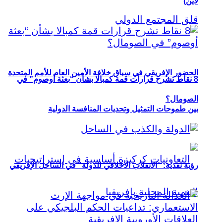
لاين)
الحضور الإفريقي في سباق خلافة الأمين العام للأمم المتحدة
8 نقاط تشرح قرارات قمة كمبالا بشأن “بعثة أوصوم” في
الصومال؟
بين طموحات التمثيل وتحديات المنافسة الدولية
رؤية نقدية: “الانقلاب الأخلاقي للدولة” في الساحل الإفريقي