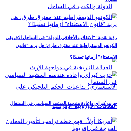
رؤية نقدية: “الانقلاب الأخلاقي للدولة” في الساحل الإفريقي
الكونغو الديمقراطية عند مفترق طرق: هل يزيد “قانون
الاستفتاء” أزماتها تعقيدًا؟
حزب كيراي وإعادة هندسة المشهد السياسي في السنغال