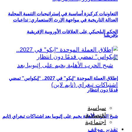
التعاونيات كركيزة أساسية في إستراتيجيات التنمية المحلية
العدالة التاريخية في مواجهة الإرث الاستعماري: تداعيات
الحكم البلجيكي على العلاقات الأوروبية الإفريقية
بإفريقيا
إطلاق العملة الموحدة “إيكو” في 2027.. “إيكواس” تمضي
قدمًا دون انتظار
سياسية
اقتصادية
شبح الحرب الأهلية يخيم على إثيوبيا بعد اشتباكات تيغراي (تايم
اجتماعية
تقدير موقف