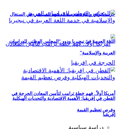
حزب كيراي وإعادة هندسة المشهد السياسي في السنغال
اللغة العربية في نيجيريا ودور “المجلس الوطني للدراسات
العربية والإسلامية”
أمريكا أولاً.. فهم خطة ترامب لتأمين المعادن الحرجة في
القطن في إفريقيا: الأهمية الاقتصادية والتحديات الهيكلية
وفرص تعظيم القيمة
إفريقيا
دراسة سياسية