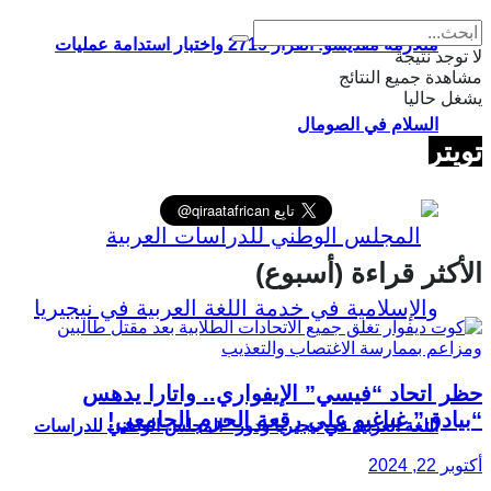
متلازمة مقديشو: القرار 2719 واختبار استدامة عمليات
لا توجد نتيجة
مشاهدة جميع النتائج
يشغل حاليا
السلام في الصومال
تويتر
الأكثر قراءة (أسبوع)
حظر اتحاد “فيسي” الإيفواري.. واتارا يدهس
“بيادق” غباغبو على رقعة الحرم الجامعي!
اللغة العربية في نيجيريا ودور “المجلس الوطني للدراسات
أكتوبر 22, 2024