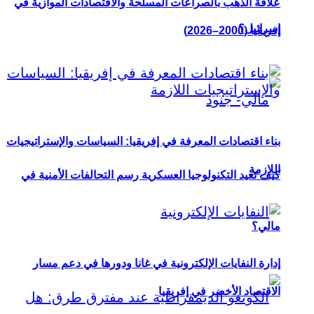
علاقة الذهب بالصراعات المسلحة والاقتصادات الموازية في
إسرائيل؟
إفريقيا (2000–2026)
بناء اقتصادات المعرفة في إفريقيا: السياسات والإستراتيجيات
اللازمة
كيف تعيد التكنولوجيا العسكرية رسم التحالفات الأمنية في
مالي؟
إدارة النفايات الإلكترونية في غانا ودورها في دعم مسار
الاقتصاد الأخضر في إفريقيا