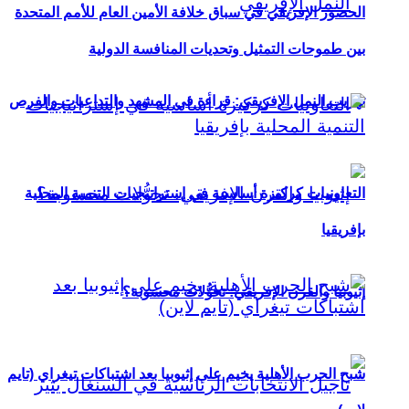
الحضور الإفريقي في سباق خلافة الأمين العام للأمم المتحدة
بين طموحات التمثيل وتحديات المنافسة الدولية
تهريب النمل الإفريقي: قراءة في المشهد والتداعيات والفرص
التعاونيات كركيزة أساسية في إستراتيجيات التنمية المحلية
بإفريقيا
إثيوبيا والقرن الإفريقي: تحوُّلات محسوبة؟
شبح الحرب الأهلية يخيم على إثيوبيا بعد اشتباكات تيغراي (تايم