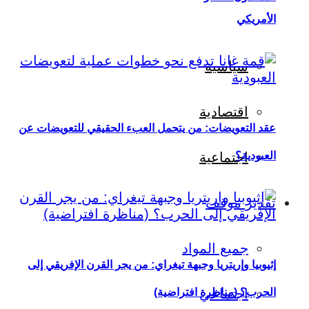
الأمريكي
سياسية
اقتصادية
عقد التعويضات: من يتحمل العبء الحقيقي للتعويضات عن
العبودية؟
اجتماعية
تقدير موقف
جميع المواد
إثيوبيا وإريتريا وجبهة تيغراي: من يجر القرن الإفريقي إلى
اجتماعي
الحرب؟ (مناظرة افتراضية)