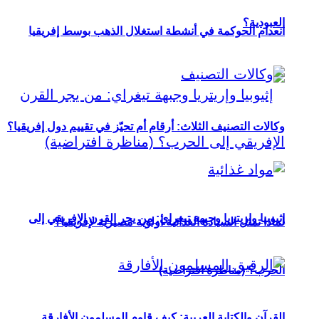
العبودية؟
انعدام الحوكمة في أنشطة استغلال الذهب بوسط إفريقيا
وكالات التصنيف الثلاث: أرقام أم تحيّز في تقييم دول إفريقيا؟
إثيوبيا وإريتريا وجبهة تيغراي: من يجر القرن الإفريقي إلى
لماذا تمثل السيادة الغذائية أولوية مصيرية لإفريقيا؟
الحرب؟ (مناظرة افتراضية)
القرآن والكتابة العربية: كيف قاوم المسلمون الأفارقة