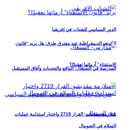
الدور السياسي للشباب في إفريقيا
الكونغو الديمقراطية عند مفترق طرق: هل يزيد “قانون
الاستفتاء” أزماتها تعقيدًا؟
المدرسة في السنغال: الواقع والتحديات وآفاق المستقبل
متلازمة مقديشو: القرار 2719 واختبار استدامة عمليات
السلام في الصومال