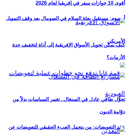
أقوى 10 جوازات سفر في إفريقيا لعام 2026
أوصوم: مستقبل بعثة السلام في الصومال بعد وقف التمويل
الأمريكي
كيف يمكن تحويل الأسواق الإفريقية إلى أداة لتخفيف حدة
الأزمات؟
تحوُّل طاقي عادل في السنغال.. تغيير السياسات بدلاً من
دوّامة الديون
عقد التعويضات: من يتحمل العبء الحقيقي للتعويضات عن