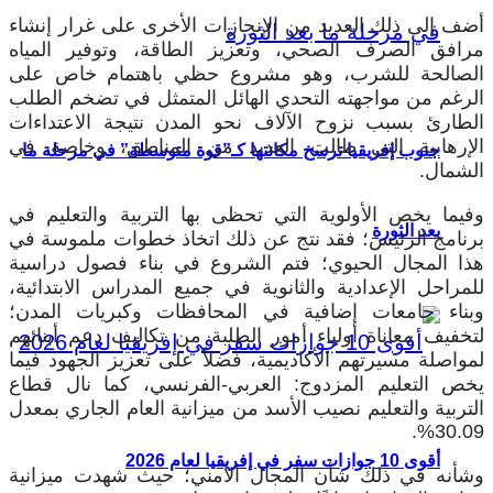
أضف إلى ذلك العديد من الإنجازات الأخرى على غرار إنشاء
مرافق الصرف الصحي، وتعزيز الطاقة، وتوفير المياه
الصالحة للشرب، وهو مشروع حظي باهتمام خاص على
الرغم من مواجهته التحدي الهائل المتمثل في تضخم الطلب
الطارئ بسبب نزوح الآلاف نحو المدن نتيجة الاعتداءات
الإرهابية التي طالت العديد من المناطق، وخاصة في
جنوب إفريقيا ترسخ مكانتها كـ”قوة متوسطة” في مرحلة ما
الشمال.
وفيما يخص الأولوية التي تحظى بها التربية والتعليم في
بعد الثورة
برنامج الرئيس؛ فقد نتج عن ذلك اتخاذ خطوات ملموسة في
هذا المجال الحيوي؛ فتم الشروع في بناء فصول دراسية
للمراحل الإعدادية والثانوية في جميع المدراس الابتدائية،
وبناء جامعات إضافية في المحافظات وكبريات المدن؛
لتخفيف معاناة أولياء أمور الطلبة من تكاليف دعم أبنائهم
لمواصلة مسيرتهم الأكاديمية، فضلاً على تعزيز الجهود فيما
يخص التعليم المزدوج: العربي-الفرنسي، كما نال قطاع
التربية والتعليم نصيب الأسد من ميزانية العام الجاري بمعدل
30.09%.
أقوى 10 جوازات سفر في إفريقيا لعام 2026
وشأنه في ذلك شأن المجال الأمني؛ حيث شهدت ميزانية