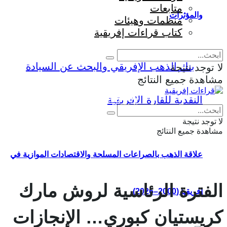
متابعات
والمؤثرات
منظمات وهيئات
كتاب قراءات إفريقية
لا توجد نتيجة
مشاهدة جميع النتائج
Eng
|
Fr
لا توجد نتيجة
مشاهدة جميع النتائج
علاقة الذهب بالصراعات المسلحة والاقتصادات الموازية في
الفترة الرئاسية لروش مارك
إفريقيا (2000–2026)
كريستيان كبوري… الإنجازات