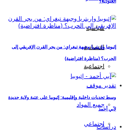
العبودية؟
سياسية
اقتصادية
إثيوبيا وإريتريا وجبهة تيغراي: من يجر القرن الإفريقي إلى
الحرب؟ (مناظرة افتراضية)
اجتماعية
تقدير موقف
وسط تحديات داخلية وإقليمية: إثيوبيا على عتبة ولاية جديدة
جميع المواد
لآبي أحمد
اجتماعي
دراسات