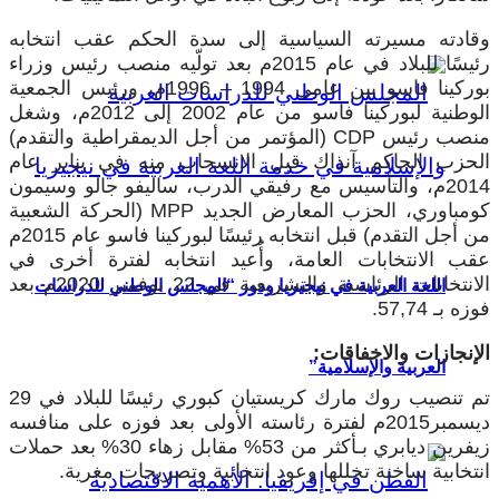
وقادته مسيرته السياسية إلى سدة الحكم عقب انتخابه
رئيسًا للبلاد في عام 2015م بعد تولّيه منصب رئيس وزراء
بوركينا فاسو بين عامي 1994 – 1996م، ورئيس الجمعية
الوطنية لبوركينا فاسو من عام 2002 إلى 2012م، وشغل
منصب رئيس
CDP
(المؤتمر من أجل الديمقراطية والتقدم)
الحزب الحاكم آنذاك قبل الانسحاب منه في يناير عام
2014م، والتأسيس مع رفيقي الدرب، ساليفو جالو وسيمون
كومباوري، الحزب المعارض الجديد
MPP
(الحركة الشعبية
من أجل التقدم) قبل انتخابه رئيسًا لبوركينا فاسو عام 2015م
عقب الانتخابات العامة، وأُعيد انتخابه لفترة أخرى في
الانتخابات الرئاسية والتشريعية في 22 نوفمبر 2020م بعد
اللغة العربية في نيجيريا ودور “المجلس الوطني للدراسات
فوزه بـ 57,74.
الإنجازات والاخفاقات:
العربية والإسلامية”
تم تنصيب روك مارك كريستيان كبوري رئيسًا للبلاد في 29
ديسمبر2015م لفترة رئاسته الأولى بعد فوزه على منافسه
زيفرين ديابري بـأكثر من 53% مقابل زهاء 30% بعد حملات
انتخابية ساخنة تخللها وعود انتخابية وتصريحات مغرية.