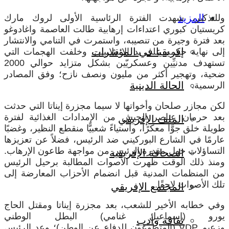
المزيد
وللتذكير، شهدت الفترة الرئاسية الأولى لروك مارك
كريستيان كبوري اعتداءات إرهابية طالت العاصمة واغادوغو
بعد فترة وجيرة من تنصيبه، واستمرت في التنامي والانتشار
إفريقيا في المؤشرات
إلى نهاية حكمه على يد الانقلابيين، وخلفت الهجمات التي
تستهدف مدنيِّين وعسكريّين بشكل متزايد حوالي 2000
ضحية، وتهجير أكثر من مليون ونصف نازح؛ وفق المصادر
الحالة الدينية
الرسمية.
لكن مجازر صلحان وأخواتها لا سيما مجزرة إيناتا التي حدثت
بعد حرمان عناصر الجيش من الإمدادات الغذائية لفترة
الملف الإفريقي
طويلة خلق جوًّا معكرًا، واستياءً شعبيًّا منقطع النظير، وغضبًا
عارمًا في الشارع البوركيني ضد الرئيس، فضلاً عن تعزيزها
التساؤلات حول مقدرة الرئيس من مواجهة طاعون الإرهاب.
الصحافة الإفريقية
ومنذ ذلك الوقت ظهرت الأصوات المطالبة برحيل الرئيس
من المنظمات المدنية قبل انضمام الأحزاب المعارضة إلى
تلك الأصوات لاحقًا.
المجتمع الإفريقي
وفي خطابه الأخير للشعب، بعد مجزرة إيناتا ومقتل الحاج
يورو (إسماعيل غنامي) البطل الوطني
ثقافة وأدب
وزعيم
VDP
(المتطوعون للدفاع عن الوطن)؛ وعد الرئيس