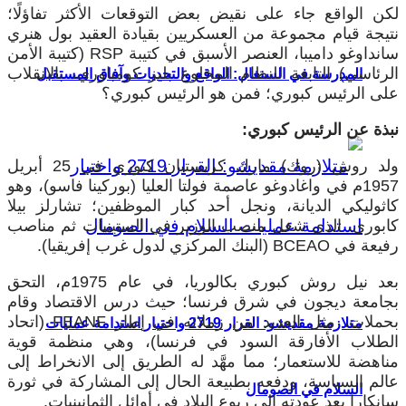
لكن الواقع جاء على نقيض بعض التوقعات الأكثر تفاؤلًا؛
نتيجة قيام مجموعة من العسكريين بقيادة العقيد بول هنري
سانداوغو داميبا، العنصر الأسبق في كتيبة
RSP
(كتيبة الأمن
الرئاسي) التابعة للنظام المخلوع بليز كومباوري، بالانقلاب
المدرسة في السنغال: الواقع والتحديات وآفاق المستقبل
على الرئيس كبوري؛ فمن هو الرئيس كبوري؟
نبذة عن الرئيس كبوري:
ولد روش (روك) مارك كريستيان كبوري في 25 أبريل
1957م في واغادوغو عاصمة فولتا العليا (بوركينا فاسو)، وهو
كاثوليكي الديانة، ونجل أحد كبار الموظفين؛ تشارلز بيلا
كابوري، الذي شغل منصب الوزير في الستينيات ثم مناصب
رفيعة في
BCEAO
(البنك المركزي لدول غرب إفريقيا).
بعد نيل روش كبوري بكالوريا، في عام 1975م، التحق
بجامعة ديجون في شرق فرنسا؛ حيث درس الاقتصاد وقام
بحملات، مثل العديد من زملائه في إطار
FEANF
(اتحاد
متلازمة مقديشو: القرار 2719 واختبار استدامة عمليات
الطلاب الأفارقة السود في فرنسا)، وهي منظمة قوية
مناهضة للاستعمار؛ مما مهَّد له الطريق إلى الانخراط إلى
عالم السياسة، ودفعه بطبيعة الحال إلى المشاركة في ثورة
السلام في الصومال
سانكارا بعد عودته إلى ربوع البلاد في أوائل الثمانينيات.