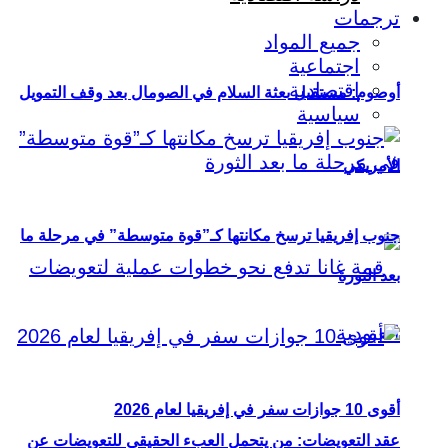
ترجمات
جميع المواد
اجتماعية
اقتصادية
أوصوم: مستقبل بعثة السلام في الصومال بعد وقف التمويل
سياسية
الأمريكي
جنوب إفريقيا ترسخ مكانتها كـ”قوة متوسطة” في مرحلة ما
بعد الثورة
أقوى 10 جوازات سفر في إفريقيا لعام 2026
عقد التعويضات: من يتحمل العبء الحقيقي للتعويضات عن