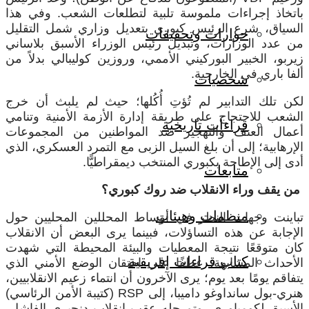
باتخاذ إجراءات ملموسة تلبية لتطلعات الشعب. وفي هذا
السياق، شرع الرئيس كبوري بتعديل وزاري شمل التقليل
حوارات وتحقيقات
من عدد الوزارات، وتبديل رئيس الوزراء الأسبق بلاساني
زيربو، الخبير البوركيني الأممي، وروزين كوليبالي بدلاً من
ألفا باري في الخارجية.
شخصيات
لكن تلك التدابير لم تُؤتِ أُكُلها؛ حيث لم يلبث أن خرج
الشعب للاحتجاج على طريقة إدارة الأزمة الأمنية وتنامي
قراءات تاريخية
أعمال العنف والتهجير ضد المواطنين من المجموعات
الإرهابية؛ إلى أن بلغ السيل الزبى مع التمرد العسكري، الذي
أدى إلى الإطاحة بكبوري المنتخب ديمقراطيًّا.
متابعات
من يقف وراء الانقلاب ضد روك كبوري؟
منظمات وهيئات
تباينت وجهات النظر في أوساط المحللين المحليين حول
الإجابة عن هذه التساؤلات، فبينما يرى البعض أن الانقلاب
كان متوقعًا نتيجة المعطيات والبيئة المحيطة التي شهدت
كتاب قراءات إفريقية
الأحداث المشابهة، عطفًا على احتقان الوضع الأمني الذي
يتفاقم يومًا بعد يوم؛ يرى الآخرون أن انتماء زعيم الانقلابيين،
هنري-بول سانداوغو داميبا، إلى
RSP
(كتيبة الأمن الرئاسي)
الأسبق لكومباوري، وتم حله عقب انقلاب دنجيري الفاشل،