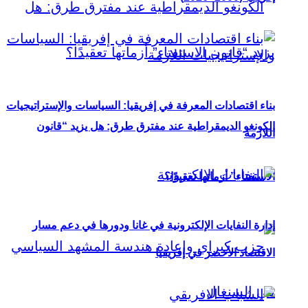
بناء اقتصادات المعرفة في إفريقيا: السياسات والإستراتيجيات
الكونغو الديمقراطية عند مفترق طرق: هل يزيد “قانون
اللازمة
الاستفتاء” أزماتها تعقيدًا؟
إدارة النفايات الإلكترونية في غانا ودورها في دعم مسار
الاقتصاد الأخضر في إفريقيا