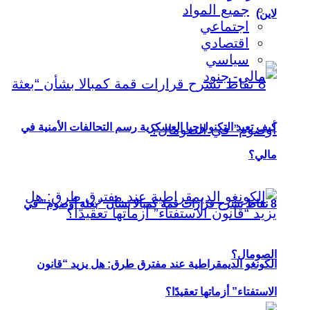
جميع المواد
لاين)
اجتماعي
اقتصادي
سياسي
كيف تعيد التكنولوجيا العسكرية رسم التحالفات الأمنية في
مالي؟
8 نقاط تشرح قرارات قمة كمبالا بشأن “بعثة أوصوم” في
الصومال؟
الكونغو الديمقراطية عند مفترق طرق: هل يزيد “قانون
الاستفتاء” أزماتها تعقيدًا؟