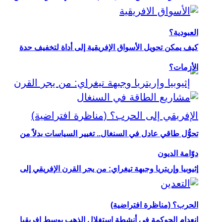
العبودية؟
كيف يمكن تحويل الأسواق الإفريقية إلى أداة لتخفيف حدة
الأزمات؟
تحوُّل طاقي عادل في السنغال.. تغيير السياسات بدلاً من
دوّامة الديون
إثيوبيا وإريتريا وجبهة تيغراي: من يجر القرن الإفريقي إلى
الحرب؟ (مناظرة افتراضية)
انعدام الحوكمة في أنشطة استغلال الذهب بوسط إفريقيا