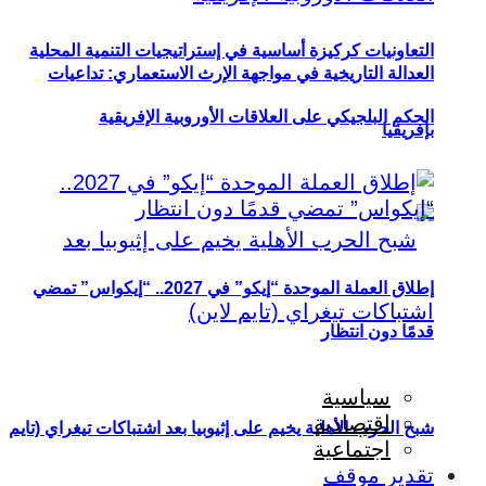
التعاونيات كركيزة أساسية في إستراتيجيات التنمية المحلية
العدالة التاريخية في مواجهة الإرث الاستعماري: تداعيات
الحكم البلجيكي على العلاقات الأوروبية الإفريقية
بإفريقيا
إطلاق العملة الموحدة “إيكو” في 2027.. “إيكواس” تمضي
قدمًا دون انتظار
سياسية
اقتصادية
شبح الحرب الأهلية يخيم على إثيوبيا بعد اشتباكات تيغراي (تايم
اجتماعية
تقدير موقف