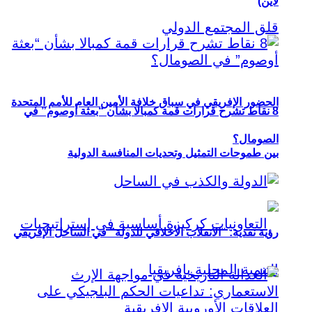
لاين)
الحضور الإفريقي في سباق خلافة الأمين العام للأمم المتحدة
8 نقاط تشرح قرارات قمة كمبالا بشأن “بعثة أوصوم” في
الصومال؟
بين طموحات التمثيل وتحديات المنافسة الدولية
رؤية نقدية: “الانقلاب الأخلاقي للدولة” في الساحل الإفريقي