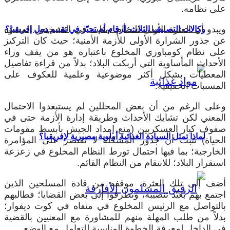
على نظامه.
ويبدو أن العثرة الأولى للنظام تمثلت في التشخيص المشوّه
وكالات التصنيف الثلاث: أرقام أم تحيّز في تقييم دول إفريقيا؟
عن جذور الشرارة الأولى للأزمة الأمنية؛ حيث كان التركيز
على نظام كومباوري المخلوع باعتباره هو من يقف وراء
الأحداث المأساوية التي أربكت البلاد؛ بدلاً من قراءة تفاصيل
المعطيات بشكل أكثر موضوعية وعلمية للعكوف على
المسببات الحقيقية.
وعلى الرغم من أن بعض المحللين لم يستبعدوا الاحتمال
المعني لكن تشابك الأحداث وطريقة إدارة الأزمة حتى في
صفوف كبار العسكريين (منع إمداد الجيش بأبسط مقومات
لماذا تمثل السيادة الغذائية أولوية مصيرية لإفريقيا؟
الحياة) تثبت أن جذور المشكلة لا تقتصر على المؤامرة
الخارجية؛ بما فيها احتمال تورط النظام المخلوع في زعزعة
استقرار البلاد؛ للانتقام من النظام القائم.
أضف إلى تلك العثرة، موقفه من قادة المسلحين الذين
اجتمع بهم بُعَيْد تنصيبه، وتطرقوا إلى بعض القضايا؛ فطالبهم
بالتواصل مع الرئيس المخلوع في منفاه في كوت ديفوار؛
بدلاً من طلب المهلة منهم للمشاورة مع المعنيين بالقضية
في الداخل لمعرفة الخطوة المناسبة للتعامل مع الوضع.