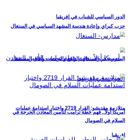
الدور السياسي للشباب في إفريقيا
حزب كيراي وإعادة هندسة المشهد السياسي في السنغال
المدرسة في السنغال: الواقع والتحديات وآفاق المستقبل
متلازمة مقديشو: القرار 2719 واختبار استدامة عمليات
أمريكا أولاً.. فهم خطة ترامب لتأمين المعادن الحرجة في
السلام في الصومال
إفريقيا