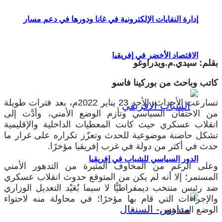
إدارة النفايات الإلكترونية في غانا ودورها في دعم مسار
الاقتصاد الأخضر في إفريقيا
بقلم: سيدي.م.ويدراوغو
كاتب وباحث من بوركينا فاسو
تسارعت الأحداث، الأحد 23 يناير 2022م، بعد فترات طويلة
من الاحتقان السياسي وتأزم الوضع الأمني، وأدَّت إلى
انقلاب عسكري حيث كانت المعطيات الداخلية والإقليمية
تشكل حاضنة موضوعية للحدث وتعزّز تكراره على غرار ما
حدث في أكثر من دولة في غرب إفريقيا مؤخرًا.
الدور السياسي للشباب في إفريقيا
وعلى الرغم من المخاوف المثيرة من التدهور الأمني
المستمر؛ إلا أنه لم يكن من المتوقع حدوث انقلاب عسكري
ضد رئيس منتخب ديمقراطيًّا لا سيما بُعَيْد التعديل الوزاري
والإجراءات التي قام بها مؤخرًا؛ في محاولة منه لاحتواء
الوضع المتدهور.