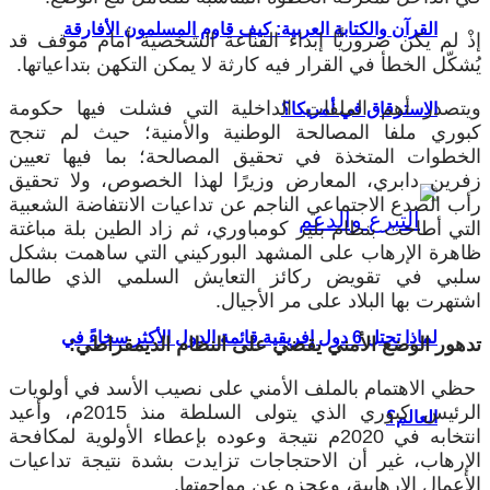
القرآن والكتابة العربية: كيف قاوم المسلمون الأفارقة
إذْ لم يكن ضروريًّا إبداء القناعة الشخصية أمام موقف قد
يُشكّل الخطأ في القرار فيه كارثة لا يمكن التكهن بتداعياتها.
ويتصدر أهم الملفات الداخلية التي فشلت فيها حكومة
الاسترقاق في أمريكا؟
كبوري ملفا المصالحة الوطنية والأمنية؛ حيث لم تنجح
الخطوات المتخذة في تحقيق المصالحة؛ بما فيها تعيين
زفرين دابري، المعارض وزيرًا لهذا الخصوص، ولا تحقيق
رأب الصدع الاجتماعي الناجم عن تداعيات الانتفاضة الشعبية
التي أطاحت بنظام بليز كومباوري، ثم زاد الطين بلة مباغتة
ظاهرة الإرهاب على المشهد البوركيني التي ساهمت بشكل
سلبي في تقويض ركائز التعايش السلمي الذي طالما
اشتهرت بها البلاد على مر الأجيال.
لماذا تحتل 6 دول إفريقية قائمة الدول الأكثر سخاءً في
تدهور الوضع الأمني يقضي على النظام الديمقراطي:
حظي الاهتمام بالملف الأمني على نصيب الأسد في أولويات
الرئيس كبوري الذي يتولى السلطة منذ 2015م، وأعيد
العالم؟
انتخابه في 2020م نتيجة وعوده بإعطاء الأولوية لمكافحة
الإرهاب، غير أن الاحتجاجات تزايدت بشدة نتيجة تداعيات
الأعمال الإرهابية، وعجزه عن مواجهتها
.