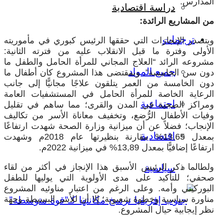
المدارس.
دراسة اقتصادية
من المشاريع الرائدة:
ترجمات
ويتصدر الإنجازات التي حققها الرئيس كبوري في مأموريته
الأولى وفترة ما قبل الانقلاب عليه من فترته الثانية:
مشروعه الرائد “العلاج المجاني للمرأة الحامل والطفل ما
جميع المواد
دون سن الخامسة”. وبمقتضى هذا المشروع كان أطفال ما
دون الخامسة من العمر يتلقون علاجًا مجانيًّا إلى جانب
الرعاية الخاصة للمرأة الحامل في المستشفيات العامة
اجتماعية
ومراكز الصحية في المدن والقرى؛ مما ساهم في تقليل
وفيات الأطفال الرُّضع، وتخفيف معاناة الأسر من تكاليف
الإنجاب؛ فضلاً عن أن ميزانية وزارة الصحة شهدت ارتفاعًا
اقتصادية
بمعدل 13,65% مقارنة بنظيرتها عام 2018م وشهدت
ارتفاعًا إضافيًّا بمعدل 13,89% في ميزانية 2022م.
ولطالما ذكر الرئيس الأسبق هذا الإنجاز في أكثر من لقاء
سياسية
صحفي؛ للتأكيد على مدى الأولوية التي يوليها للطفل
البوركيني وأمه. وعلى الرغم من اعتبار مناوئيه المشروع
مناورة سياسية وخطوة شعبوية؛ إلا أن للأسر البسيطة وجهة
نظر إيجابية حيال المشروع.