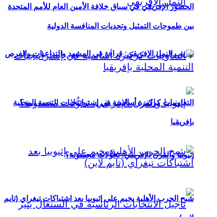
الحضور الإفريقي في سباق خلافة الأمين العام للأمم المتحدة
بين طموحات التمثيل وتحديات المنافسة الدولية
تهريب النمل الإفريقي: قراءة في المشهد والتداعيات والفرص
التعاونيات كركيزة أساسية في إستراتيجيات التنمية المحلية
بإفريقيا
إثيوبيا والقرن الإفريقي: تحوُّلات محسوبة؟
شبح الحرب الأهلية يخيم على إثيوبيا بعد اشتباكات تيغراي (تايم