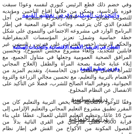
وفي خضم ذلك قطع الرئيس كبوري لنفسه وعودًا سبقت
فوزه بالرئاسية، وتمكن من خلالها إقناع الناخبين ومؤيديه
للتصويت لصالح حزب
MPP
(الحركة الشعبية من أجل
التقدم) الذي كان يتزعمه. وجاءت الوعود المعنية في إطار
البرنامج الوارد في مشروعه الاجتماعي والتنموي على شكل
خطة خماسية وشمل: تعزيز المؤسسات الديمقراطية
والحكم الرشيد (حصر الفترات على فترتين رئاسيتين غير
القطن في إفريقيا: الأهمية الاقتصادية والتحديات الهيكلية
قابلتين للتجديد، وإلغاء مشروع مجلس الشيوخ)، وتحسين
المرافق الصحية العمومية وجعلها في متناول الجميع، مع
إيلاء عناية خاصة بصحة المرأة والطفل (العلاج المجاني
وفرص تعظيم القيمة
للمرأة الحامل والطفل دون الخامسة)، وتقديم المزيد من
الاهتمام بالتربية والتعليم، مع تحسين مجالي الزراعة والثروة
الحيوانية، وتوفير الماء الصالح للشرب، فضلًا عن التأكيد على
الانفصال عن النظام المخلوع.
دراسة سياسية
وفقًا للوعود الانتخابية فيما يخص التربية والتعليم كان من
المقرر تطبيق مشروع التعليم المجاني والتعليم الإلزامي إلى
سنّ 16 عامًا، وتنظيم التعليم الليلي للعمال، عطفًا على بناء
دراسة اجتماعية
قرابة 3600 فصل مدرسي في القرى النائية بدلاً من
الفصول المكونة من الأكواخ من القش في إطار نظام