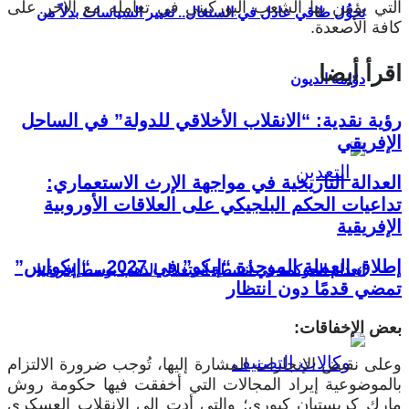
التي يؤمن بها الشعب البوركيني في تعامله مع الآخر على
تحوُّل طاقي عادل في السنغال.. تغيير السياسات بدلاً من
كافة الأصعدة.
اقرأ أيضا
دوّامة الديون
رؤية نقدية: “الانقلاب الأخلاقي للدولة” في الساحل
الإفريقي
العدالة التاريخية في مواجهة الإرث الاستعماري:
تداعيات الحكم البلجيكي على العلاقات الأوروبية
الإفريقية
إطلاق العملة الموحدة “إيكو” في 2027.. “إيكواس”
انعدام الحوكمة في أنشطة استغلال الذهب بوسط إفريقيا
تمضي قدمًا دون انتظار
بعض الإخفاقات:
وعلى نقيض الإنجازات المشارة إليها، تُوجب ضرورة الالتزام
بالموضوعية إيراد المجالات التي أخفقت فيها حكومة روش
مارك كريستيان كبوري؛ والتي أدت إلى الانقلاب العسكري