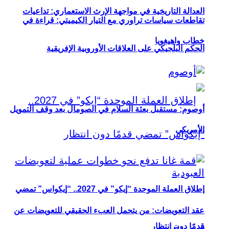
العدالة التاريخية في مواجهة الإرث الاستعماري: تداعيات
تقاطعات سياسات تراوري مع التيار الكيميتي: قراءة في
خطاب واهيغويا
الحكم البلجيكي على العلاقات الأوروبية الإفريقية
أوصوم: مستقبل بعثة السلام في الصومال بعد وقف التمويل
الأمريكي
إطلاق العملة الموحدة “إيكو” في 2027.. “إيكواس” تمضي
عقد التعويضات: من يتحمل العبء الحقيقي للتعويضات عن
قدمًا دون انتظار