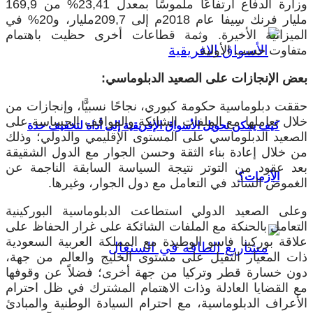
وزارة الدفاع ارتفاعًا ملموسًا بمعدل 23,41% من 169,9
مليار فرنك سِيفا عام 2018م إلى 209,7مليار، و20% في
الميزانية الأخيرة. وثمة قطاعات أخرى حظيت باهتمام
متفاوت حسب الأولية.
بعض الإنجازات على الصعيد الدبلوماسي:
حققت دبلوماسية حكومة كبوري، نجاحًا نسبيًّا، وإنجازات من
خلال تعاملها مع الملفات الشائكة والمواقف الحساسة على
كيف يمكن تحويل الأسواق الإفريقية إلى أداة لتخفيف حدة
الصعيد الدبلوماسي على المستوى الإقليمي والدولي؛ وذلك
من خلال إعادة بناء الثقة وحسن الجوار مع الدول الشقيقة
بعد عقود من التوتر نتيجة السياسة السابقة الناجمة عن
الأزمات؟
الغموض السائد في التعامل مع دول الجوار، وغيرها.
وعلى الصعيد الدولي استطاعت الدبلوماسية البوركينية
التعامل بالحنكة مع الملفات الشائكة على غرار الحفاظ على
علاقة بوركينا فاسو الوطيدة مع المملكة العربية السعودية
ذات المعيار الثقيل على مستوى الخليج والعالم من جهة،
دون خسارة قطر وتركيا من جهة أخرى؛ فضلاً عن وقوفها
مع القضايا العادلة وذات الاهتمام المشترك في ظل احترام
الأعراف الدبلوماسية، مع احترام السيادة الوطنية والمبادئ