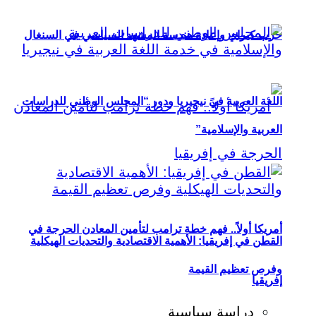
حزب كيراي وإعادة هندسة المشهد السياسي في السنغال
اللغة العربية في نيجيريا ودور “المجلس الوطني للدراسات
العربية والإسلامية”
أمريكا أولاً.. فهم خطة ترامب لتأمين المعادن الحرجة في
القطن في إفريقيا: الأهمية الاقتصادية والتحديات الهيكلية
وفرص تعظيم القيمة
إفريقيا
دراسة سياسية