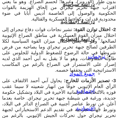
بدون طيار (الدرونز)، وغيرها؛ لحسم الصراع. وهو ما يعني
دراسة سياسية
اقتراب جبهة تحرير تيجراي من إلحاق الهزيمة بالقوات
الحكومية والوصول إلى العاصمة أديس أبابا في ضوء
محدودية قدرات وكفاءتها العسكرية والقتالية.
دراسة اجتماعية
2- اختلال توازن القوة:
تشير نجاحات قوات دفاع تيجراي إلى
اختلال ميزان القوة العسكرية في مناطق الصراع الإثيوبية
دراسة اقتصادية
لصالحها. وهو ما يعني اختلال ميزان القوة السياسية لكلا
الطرفين لصالح جبهة تحرير تيجراي وما يصاحبه من فرض
شروطها في حالة الرضوخ للضغوط الدولية للجلوس على
ترجمات
طاولة المفاوضات، وهو ما لا يقبل به آبي أحمد الذي لديه
إصرار على الاستمرار في الصراع بالرغم من المكاسب
الاستراتيجية التي يحققها خصمه.
جميع المواد
3- تصدير الأزمات للخارج:
يحاول آبي أحمد الالتفاف على
الرأي العام الإثيوبي خوفًا من انهيار شعبيته لا سيما عقب
اجتماعية
فوزه بالانتخابات البرلمانية الأخيرة في البلاد وتشكيل حكومة
جديدة، ورغبة في شيطنة جبهة تحرير تيجراي. خاصة بعدما
أعلن عن تورط عناصر أجنبية في الصراع الدائر في البلاد،
اقتصادية
وتورط جهات خارجية في تقديم الدعم الاستخباراتي لجبهة
تحرير تيجراي حول تحركات الجيش الإثيوبي. بالرغم من