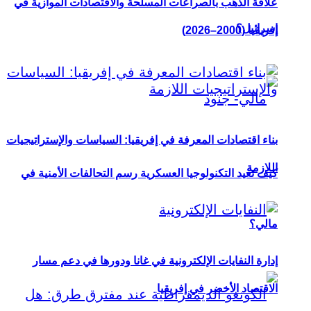
علاقة الذهب بالصراعات المسلحة والاقتصادات الموازية في
إسرائيل؟
إفريقيا (2000–2026)
بناء اقتصادات المعرفة في إفريقيا: السياسات والإستراتيجيات
اللازمة
كيف تعيد التكنولوجيا العسكرية رسم التحالفات الأمنية في
مالي؟
إدارة النفايات الإلكترونية في غانا ودورها في دعم مسار
الاقتصاد الأخضر في إفريقيا