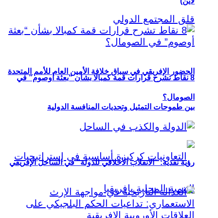
لاين)
الحضور الإفريقي في سباق خلافة الأمين العام للأمم المتحدة
8 نقاط تشرح قرارات قمة كمبالا بشأن “بعثة أوصوم” في
الصومال؟
بين طموحات التمثيل وتحديات المنافسة الدولية
رؤية نقدية: “الانقلاب الأخلاقي للدولة” في الساحل الإفريقي