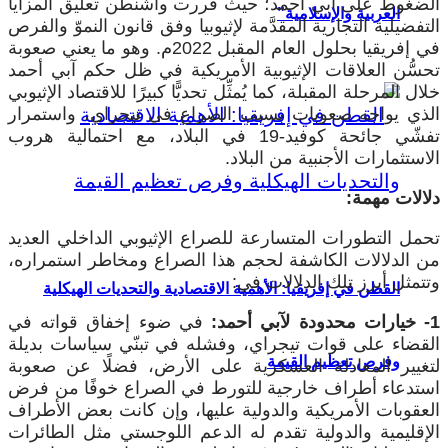
الضغوط على آبي أحمد؛ حيث قررت واشنطن تعليق المزايا
العربية والإسلامية”
التفضيلية التجارية المقدَّمة لإثيوبيا وفق قانون النموّ والفرص
في إفريقيا بحلول العام المقبل 2022م. وهو ما يعني صعوبة
تحسُّن العلاقات الإثيوبية الأمريكية في ظل حكم آبي أحمد
خلال المرحلة المقبلة، كما يُمثِّل تحديًّا كبيرًا للاقتصاد الإثيوبي
الذي يواجه صعوبات بسبب الصراع في تيجراي، واستمرار
تفشّي جائحة كوفيد-19 في البلاد، مع احتمالية هروب
الاستثمارات الأجنبية من البلاد.
دلالات مهمة:
تحمل التطورات المتسارعة للصراع الإثيوبي الداخلي العديد
من الدلالات الكاشفة لحجم هذا الصراع ومخاطر استمراره،
وتتمثل أبرز تلك الدلالات في:
القطن في إفريقيا: الأهمية الاقتصادية والتحديات الهيكلية
1- خيارات محدودة لآبي أحمد:
في ضوء إخفاق قواته في
القضاء على قوات تيجراي، وفشله في تبنّي سياسات بديلة
وفرص تعظيم القيمة
لتغيير المعادلة العسكرية على الأرض، فضلًا عن صعوبة
استدعاء أطراف خارجية للتورط في الصراع خوفًا من فرض
العقوبات الأمريكية والدولية عليها، وإن كانت بعض الأطراف
الإقليمية والدولية تقدم له الدعم اللوجستي مثل الطائرات