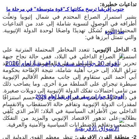
تداعيات خطيرة:
جنوب إفريقيا ترسخ مكانتها كـ”قوة متوسطة” في مرحلة ما
يشير استمرار الصراع المحتدم في شمال إثيوبيا وتعنُّت
أطرافه في الوصول لتسوية شاملة إلى عدد من التداعيات
المحتملة التي تُشكِّل تهديدًا واضحًا لوحدة الدولة الإثيوبية.
بعد الثورة
والتي تتمثل أبرزها في:
1- الداخل الإثيوبي:
تتعدد المخاطر المحتملة المترتبة على
استمرار الصراع الداخلي في البلاد، ففي حالة نجاح جبهة
تحرير تيجراي في السيطرة على العاصمة أديس أبابا، قد
تنزلق البلاد إلى حرب أهلية شاملة، نتيجة الإطاحة بحكومة
آبي أحمد التي ستقاوم إلى جانب معظم الأقاليم الإثيوبية
سيطرة تيجراي على السلطة مرة أخرى. وما يصاحب ذلك
من تنامي احتمالات تفكك الدولة الإثيوبية إلى دويلات صغيرة.
أقوى 10 جوازات سفر في إفريقيا لعام 2026
في ذات الوقت، يعني استمرار الصراع دون حسم استنزافًا
لمقدرات الدولة الإثيوبية وتفاقم حالة الاستقطاب والانقسام
الداخلي بين الأطراف السياسية في البلاد؛ الأمر الذي يُلْقِي
بظلاله على تدهور الاقتصاد الإثيوبي والمزيد من التفكك
المجتمعي وتفاقم الاضطرابات السياسية والأمنية والعرقية.
2- منطقة القرن الإفريقي:
تنظر معظم القوى الدولية إلى