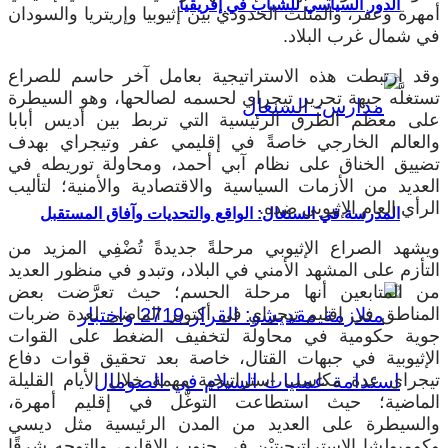
الدور السياسي للشباب في إفريقيا
أمهرة وعفر، والمثلث الحدودي بين إثيوبيا وإريتريا والسودان
في شمال غرب البلاد.
وقد ارتبطت هذه الاستراتيجية بعامل آخر حاسم للصراع
تستغلَّه جبهة تحرير تيجراي لحسمه لصالحها، وهو السيطرة
على معظم الطرق الرئيسية التي تربط بين أديس أبابا
والعالم الخارجي خاصةً في إقليمي عفر وتيجراي بهدف
تضييق الخناق على نظام آبي أحمد، ومحاولة توريطه في
العديد من الأزمات السياسية والاقتصادية والأمنية؛ لتأليب
الرأي العام الإثيوبي ضده.
المدرسة في السنغال: الواقع والتحديات وآفاق المستقبل
ويشهد الصراع الإثيوبي مرحلةً جديدةً تُضْفِي المزيد من
التأزم على المشهد الأمني في البلاد، وتبدو في منظور العديد
من المتابعين أنها مرحلة الحسم؛ حيث تعرَّضت بعض
المناطق في إقليم تيجراي في أكتوبر الماضي لعدة ضربات
جوية حكومية في محاولة لتخفيف الضغط على القوات
الإثيوبية في جبهات القتال، خاصة بعد تحقيق قوات دفاع
تيجراي عدة مكاسب استراتيجية مهمة خلال الأيام القليلة
الماضية؛ حيث استطاعت التوغُّل في إقليم أمهرة،
والسيطرة على العديد من المدن الرئيسية مثل ديسي
وكومبولشا الاستراتيجيتيْن في جنوب الإقليم، والتوجه شرقًا