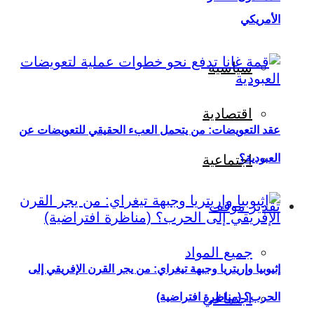
الأمريكي
سياسية
اقتصادية
عقد التعويضات: من يتحمل العبء الحقيقي للتعويضات عن
العبودية؟
اجتماعية
تقدير موقف
جميع المواد
إثيوبيا وإريتريا وجبهة تيغراي: من يجر القرن الإفريقي إلى
اجتماعي
الحرب؟ (مناظرة افتراضية)