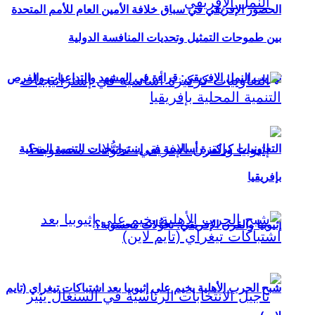
الحضور الإفريقي في سباق خلافة الأمين العام للأمم المتحدة
بين طموحات التمثيل وتحديات المنافسة الدولية
تهريب النمل الإفريقي: قراءة في المشهد والتداعيات والفرص
التعاونيات كركيزة أساسية في إستراتيجيات التنمية المحلية
بإفريقيا
إثيوبيا والقرن الإفريقي: تحوُّلات محسوبة؟
شبح الحرب الأهلية يخيم على إثيوبيا بعد اشتباكات تيغراي (تايم