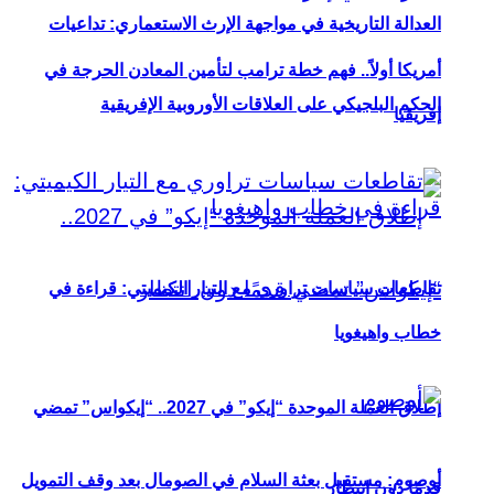
العدالة التاريخية في مواجهة الإرث الاستعماري: تداعيات
أمريكا أولاً.. فهم خطة ترامب لتأمين المعادن الحرجة في
الحكم البلجيكي على العلاقات الأوروبية الإفريقية
إفريقيا
تقاطعات سياسات تراوري مع التيار الكيميتي: قراءة في
خطاب واهيغويا
إطلاق العملة الموحدة “إيكو” في 2027.. “إيكواس” تمضي
أوصوم: مستقبل بعثة السلام في الصومال بعد وقف التمويل
قدمًا دون انتظار