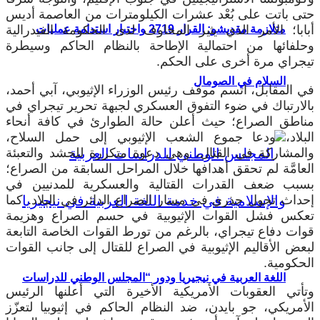
حتى باتت على بُعْد عشرات الكيلومترات من العاصمة أديس
أبابا؛ الأمر الذي يثير المخاوف لدى الحكومة الفيدرالية
متلازمة مقديشو: القرار 2719 واختبار استدامة عمليات
وحلفائها من احتمالية الإطاحة بالنظام الحاكم وسيطرة
تيجراي مرة أخرى على الحكم.
السلام في الصومال
في المقابل، اتسم موقف رئيس الوزراء الإثيوبي، آبي أحمد،
بالارتباك في ضوء التفوق العسكري لجبهة تحرير تيجراي في
مناطق الصراع؛ حيث أعلن حالة الطوارئ في كافة أنحاء
البلاد، ودعا جموع الشعب الإثيوبي إلى حمل السلاح،
والمشاركة في القتال، وهي دعوة متكررة للحشد والتعبئة
العامَّة لم تحقق أهدافها خلال المراحل السابقة من الصراع؛
بسبب ضعف القدرات القتالية والعسكرية للمدنيين في
إحداث تحول جذري في مسار الصراع الدائر في البلاد. كما
تعكس فشل القوات الإثيوبية في حسم الصراع وهزيمة
قوات دفاع تيجراي، بالرغم من تورط القوات الخاصة التابعة
لبعض الأقاليم الإثيوبية في الصراع للقتال إلى جانب القوات
الحكومية.
اللغة العربية في نيجيريا ودور “المجلس الوطني للدراسات
وتأتي العقوبات الأمريكية الأخيرة التي أعلنها الرئيس
الأمريكي، جو بايدن، ضد النظام الحاكم في إثيوبيا لتعزّز