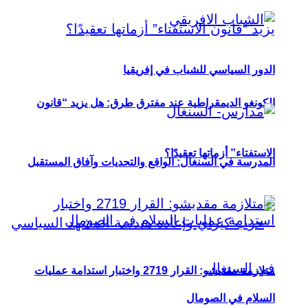
الدور السياسي للشباب في إفريقيا
الكونغو الديمقراطية عند مفترق طرق: هل يزيد “قانون
الاستفتاء” أزماتها تعقيدًا؟
المدرسة في السنغال: الواقع والتحديات وآفاق المستقبل
متلازمة مقديشو: القرار 2719 واختبار استدامة عمليات
السلام في الصومال