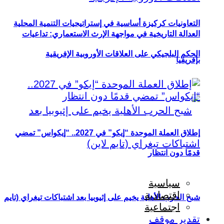
التعاونيات كركيزة أساسية في إستراتيجيات التنمية المحلية
العدالة التاريخية في مواجهة الإرث الاستعماري: تداعيات
الحكم البلجيكي على العلاقات الأوروبية الإفريقية
بإفريقيا
إطلاق العملة الموحدة “إيكو” في 2027.. “إيكواس” تمضي
قدمًا دون انتظار
سياسية
اقتصادية
شبح الحرب الأهلية يخيم على إثيوبيا بعد اشتباكات تيغراي (تايم
اجتماعية
تقدير موقف