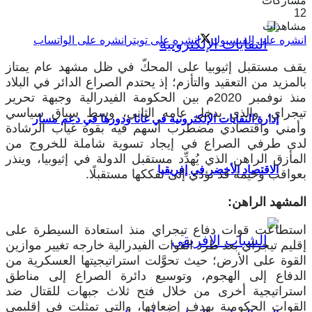
مشاركات
12
مشاهدات
انشره على الفيسبوك
انشره على تويتر
انشره على الواتساب
يقف مستقبل إثيوبيا على المحكّ في ظل مشهد عام يمتاز
بالمزيد من التعقيد والتأزم؛ إذ يحتدم الصراع الدائر في البلاد
منذ نوفمبر 2020م بين الحكومة الفيدرالية وجبهة تحرير
تيجراي، والذي يدخل عامه الثاني، وسط سياق سياسي
إدارة النفايات الإلكترونية في غانا ودورها في دعم مسار
وأمني واقتصادي مضطرب أسهم فيه بقوة غياب الرشادة
لدى طرفي الصراع في إيجاد تسوية شاملة للخروج من
المأزق الراهن الذي يُهدِّد مستقبل الدولة في إثيوبيا، وينذر
الاقتصاد الأخضر في إفريقيا
بعواقب وخيمة قد تؤدي إلى تفككها مستقبلًا.
المشهد الراهن:
استطاعت قوات دفاع تيجراي منذ استعادة السيطرة على
إقليم تيجراي بعد طرد القوات الفيدرالية خارجه تغيير موازين
القوة على الأرض؛ حيث تحوَّلت استراتيجيتها العسكرية من
الدفاع إلى الهجوم، وتوسيع دائرة الصراع إلى مناطق
استراتيجية أخرى من خلال فتح ثلاث جبهات للقتال ضد
القوات الحكومية بهدف إضعافها، والتي تمثلت في إقليمي