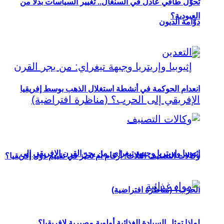
تحوُّل طاقي عادل في السنغال.. تغيير السياسات بدلاً من
العبودية؟
دوّامة الديون
انعدام الحوكمة في أنشطة استغلال الذهب بوسط إفريقيا
إثيوبيا وإريتريا وجبهة تيغراي: من يجر القرن الإفريقي إلى
وكالات التصنيف الثلاث: أرقام أم تحيّز في تقييم دول إفريقيا؟
الحرب؟ (مناظرة افتراضية)
لماذا تمثل السيادة الغذائية أولوية مصيرية لإفريقيا؟