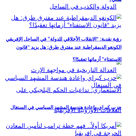
رؤية نقدية: “الانقلاب الأخلاقي للدولة” في الساحل الإفريقي
الكونغو الديمقراطية عند مفترق طرق: هل يزيد “قانون
الاستفتاء” أزماتها تعقيدًا؟
حزب كيراي وإعادة هندسة المشهد السياسي في السنغال