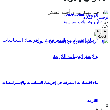
د. أحمد عسكر
بقلم
إفريقيا (2000–2026)
نوفمبر 4, 2021
تقارير وتحليلات
,
سياسية
في
A
A
A
A
Reset
بناء اقتصادات المعرفة في إفريقيا: السياسات والإستراتيجيات
اللازمة
0