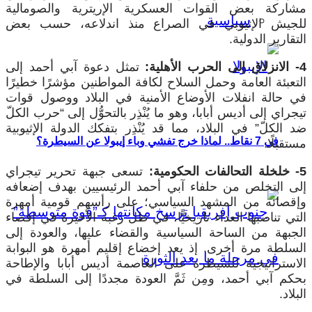
مشاركة بعض القوات العسكرية الإريترية والصومالية
سياسية
للجيش الإثيوبي في الصراع منذ اندلاعه، حسب بعض
التقارير الدولية.
4- الانزلاق إلى الحرب الأهلية:
تمثل دعوة آبي أحمد إلى
التعبئة العامة وحمل السلاح لكافة المواطنين مؤشرًا خطيرًا
في حالة انفلات الأوضاع الأمنية في البلاد ووصول قوات
تيجراي إلى أديس أبابا، وهو ما يُنْذِر بالتحوُّل إلى “حرب الكلّ
ضد الكلّ” في البلاد، مما قد يُنْذِر بتفكك الدولة الإثيوبية
في 7 نقاط.. لماذا خرج تفشي وباء إيبولا عن السيطرة؟
مستقبلًا.
5- خلخلة التحالفات الحكومية:
تسعى جبهة تحرير تيجراي
إلى التخلص من حلفاء آبي أحمد الرئيسيين بهدف إضعافه
وإقصائه من المشهد السياسي؛ على رأسهم قومية أمهرة
التي تناصبها العداء تاريخيًّا، في ظل رغبة الأخيرة في إقصاء
الجبهة من الساحة السياسية والقضاء عليها، والعودة إلى
السلطة مرة أخرى. إذ يعد إخضاع إقليم أمهرة هو البوابة
الاستراتيجية للسيطرة على العاصمة أديس أبابا والإطاحة
بحكم آبي أحمد، ومِن ثَمَّ العودة مجددًا إلى السلطة في
البلاد.