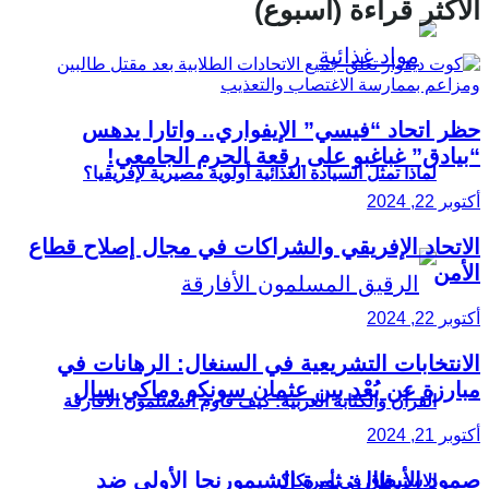
الأكثر قراءة (أسبوع)
حظر اتحاد “فيسي” الإيفواري.. واتارا يدهس
“بيادق” غباغبو على رقعة الحرم الجامعي!
لماذا تمثل السيادة الغذائية أولوية مصيرية لإفريقيا؟
أكتوبر 22, 2024
الاتحاد الإفريقي والشراكات في مجال إصلاح قطاع
الأمن
أكتوبر 22, 2024
الانتخابات التشريعية في السنغال: الرهانات في
مبارزة عن بُعْد بين عثمان سونكو وماكي سال
القرآن والكتابة العربية: كيف قاوم المسلمون الأفارقة
أكتوبر 21, 2024
صمود الأبطال: ثورة الشيمورنجا الأولى ضد
الاسترقاق في أمريكا؟