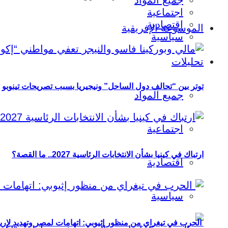
جميع المواد
اجتماعية
اقتصادية
الموسوعة الإفريقية
سياسية
تحليلات
توتر بين “تحالف دول الساحل” ونيجيريا بسبب تصريحات تينوبو
جميع المواد
اجتماعية
ارتباك في كينيا بشأن الانتخابات الرئاسية 2027.. ما القصة؟
اقتصادية
سياسية
الحرب في تيغراي من منظور إثيوبي: اتهامات لمصر وتهديد لإريت