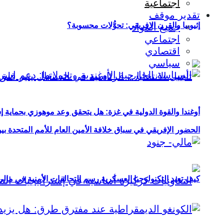
اجتماعية
تقدير موقف
إثيوبيا والقرن الإفريقي: تحوُّلات محسوبة؟
جميع المواد
اجتماعي
اقتصادي
سياسي
أوغندا والقوة الدولية في غزة: هل يتحقق وعد موهوزي بحماية إ
الحضور الإفريقي في سباق خلافة الأمين العام للأمم المتحدة ب
كيف تعيد التكنولوجيا العسكرية رسم التحالفات الأمنية في مال