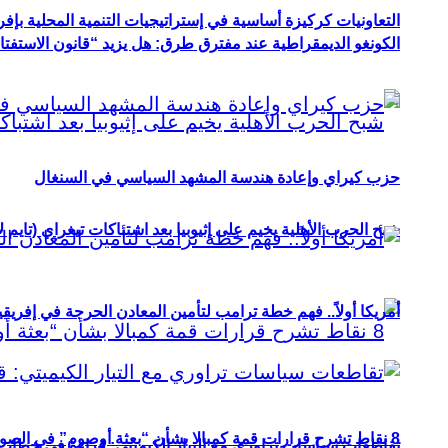
التعاونيات كركيزة أساسية في إستراتيجيات التنمية المحلية بإفري
الكونغو الديمقراطية عند مفترق طرق: هل يزيد “قانون الاستفتاء” 
حزب كيراي وإعادة هندسة المشهد السياسي في السنغال
شبح الحرب الأهلية يخيم على إثيوبيا بعد اشتباكات تيغراي (تايم ل
أمريكا أولاً.. فهم خطة ترامب لتأمين المعادن الحرجة في إفريقي
8 نقاط تشرح قرارات قمة كمبالا بشأن “بعثة أوصوم” في الصومال؟
تقاطعات سياسات تراوري مع التيار الكيميتي: قراءة في خطاب و