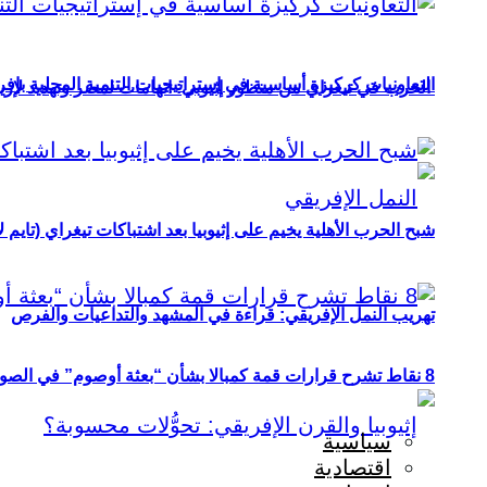
التعاونيات كركيزة أساسية في إستراتيجيات التنمية المحلية بإفري
الحرب في تيغراي من منظور إثيوبي: اتهامات لمصر وتهديد لإريت
شبح الحرب الأهلية يخيم على إثيوبيا بعد اشتباكات تيغراي (تايم ل
تهريب النمل الإفريقي: قراءة في المشهد والتداعيات والفرص
8 نقاط تشرح قرارات قمة كمبالا بشأن “بعثة أوصوم” في الصومال؟
سياسية
اقتصادية