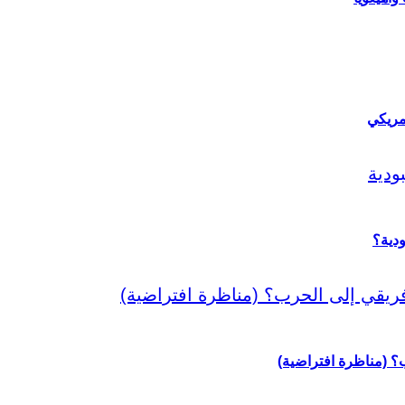
مريكي
دية؟
رب؟ (مناظرة افتراضية)