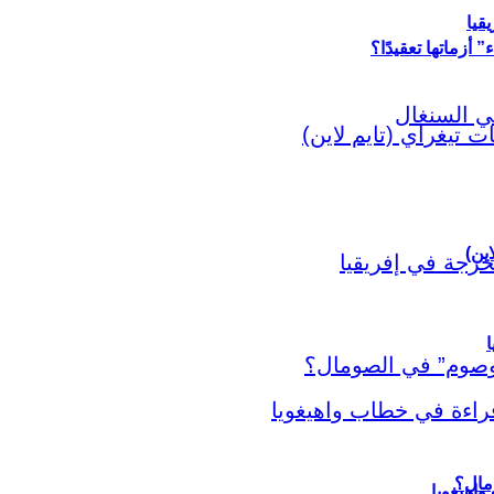
قيا
أزماتها تعقيدًا؟
اين)
ا
اهيغويا