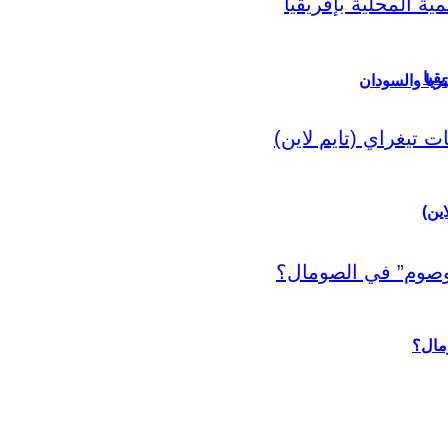
قيا
ريا والسودان
اين)