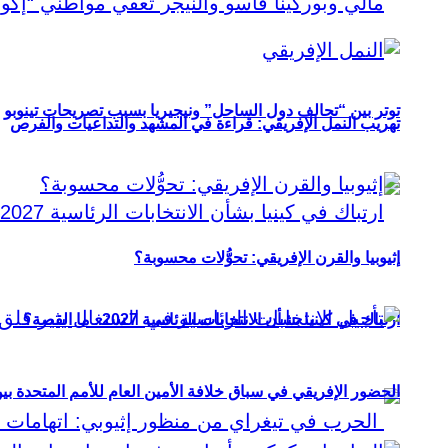
توتر بين “تحالف دول الساحل” ونيجيريا بسبب تصريحات تينوبو
تهريب النمل الإفريقي: قراءة في المشهد والتداعيات والفرص
إثيوبيا والقرن الإفريقي: تحوُّلات محسوبة؟
ارتباك في كينيا بشأن الانتخابات الرئاسية 2027.. ما القصة؟
الحضور الإفريقي في سباق خلافة الأمين العام للأمم المتحدة ب