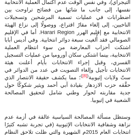
التيجراي)، وفي نفس الوقت عدم اكتمال العملية الانتخابية
نفسها، إلى جانب ما شابَها من فضائح تراوحت بين
اضطرابات في عمليات تسمية المرشحين وتسجيلات
الناخبين، إلى إلغاء مقارّ اقتراع، ووصولًا إلى نزاع الهيئة
الانتخابية مع إقليم الهرر
Harari Region
. أما في الإقليم
الصومالي فقد أُلغيت سبعة دوائر انتخابية. وفي أديس أبابا
اشتكت أحزاب المعارضة من سوء انتظام العملية
الانتخابية، بينما اشتكى سكان أوروميا من عمليات التسجيل
القسري، وقبل إجراء الانتخابات بأيام أعلنت هيئة
الانتخابات تأجيل وإلغاء التصويت في عدد من الدوائر في
)
[8]
(
ستّ ولايات إثيوبية
؛ مما يكشف حقيقة الانتصار الذي
حقَّقه حزب الازدهار بقيادة آبي أحمد ويثير شكوكًا حول
جدية مقاربته لحوار وطني شامل لتحقيق المصالحة
الشعبية في إثيوبيا.
وستظل مسألة المصالحة السياسية عالقة في أزمة عدم
نزاهة وشفافية الانتخابات الإثيوبية (في تجربة تشبه كثيرًا
انتخابات العام 2015م الشهيرة والتي ظلت تلاحق النظام