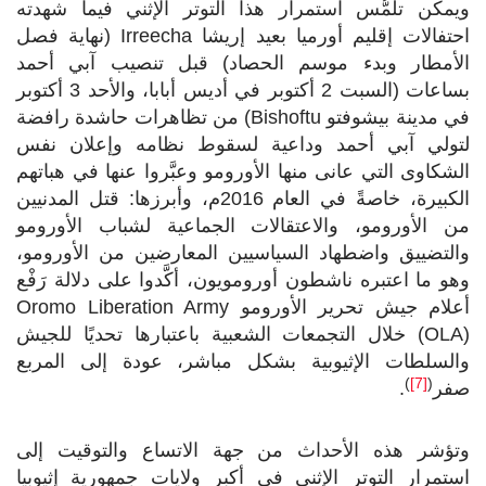
ويمكن تلمُّس استمرار هذا التوتر الإثني فيما شهدته
احتفالات إقليم أورميا بعيد إريشا
Irreecha
(نهاية فصل
الأمطار وبدء موسم الحصاد) قبل تنصيب آبي أحمد
بساعات (السبت 2 أكتوبر في أديس أبابا، والأحد 3 أكتوبر
في مدينة بيشوفتو
Bishoftu
) من تظاهرات حاشدة رافضة
لتولي آبي أحمد وداعية لسقوط نظامه وإعلان نفس
الشكاوى التي عانى منها الأورومو وعبَّروا عنها في هباتهم
الكبيرة، خاصةً في العام 2016م، وأبرزها: قتل المدنيين
من الأورومو، والاعتقالات الجماعية لشباب الأورومو
والتضييق واضطهاد السياسيين المعارضين من الأورومو،
وهو ما اعتبره ناشطون أورومويون، أكَّدوا على دلالة رَفْع
أعلام جيش تحرير الأورومو
Oromo Liberation Army
(OLA)
خلال التجمعات الشعبية باعتبارها تحديًا للجيش
والسلطات الإثيوبية بشكل مباشر، عودة إلى المربع
)
[7]
(
صفر
.
وتؤشر هذه الأحداث من جهة الاتساع والتوقيت إلى
استمرار التوتر الإثني في أكبر ولايات جمهورية إثيوبيا