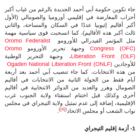
جاء تكوين حكومة آبي أحمد الجديدة بالرغم من غياب أكبر
أحزاب المعارضة في إقليمي أوروميا والصومالي (الأول
أكبر أقاليم إثيوبيا عددًا في السكان والمساحة، والثاني
ثالث أكبر هذه الأقاليم)، كما انسحبت قوى سياسية مهمة
مثل المؤتمر الفيدرالي للأورومو
Oromo Federalist
Congress (OFC)
وجبهة تحرير الأورومو
Oromo
Liberation Front (OLF)
، وجبهة التحرير الوطنية
للأوجادين
Ogaden National Liberation Front (ONLF)
من هذه الانتخابات. كما جاء تنصيب آبي أحمد بعد أربعة
أيام فقط من الجولة الثانية من الانتخابات في أقاليم
الصومال وهرر والعديد من الدوائر الانتخابية في أقاليم
أخرى وكذلك قبل اختتام استفتاء ولاية الجنوب غرب
الإقليمية، إضافة إلى عدم تمثيل ولاية التيجراي في مجلس
)
[4]
(
نواب الشعب أو مجلس الاتحاد
.
1- أزمة إقليم التيجراي