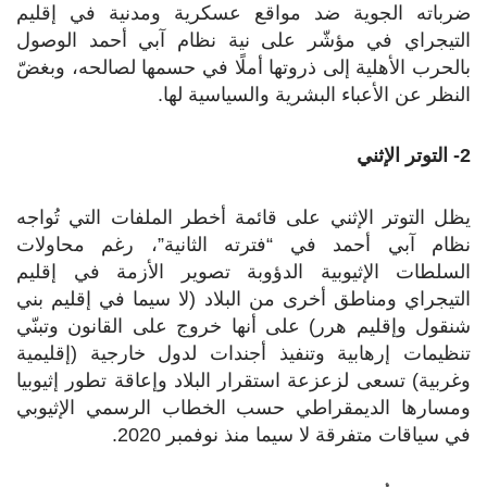
ضرباته الجوية ضد مواقع عسكرية ومدنية في إقليم
التيجراي في مؤشّر على نية نظام آبي أحمد الوصول
بالحرب الأهلية إلى ذروتها أملًا في حسمها لصالحه، وبغضّ
النظر عن الأعباء البشرية والسياسية لها.
2- التوتر الإثني
يظل التوتر الإثني على قائمة أخطر الملفات التي تُواجه
نظام آبي أحمد في “فترته الثانية”، رغم محاولات
السلطات الإثيوبية الدؤوبة تصوير الأزمة في إقليم
التيجراي ومناطق أخرى من البلاد (لا سيما في إقليم بني
شنقول وإقليم هرر) على أنها خروج على القانون وتبنّي
تنظيمات إرهابية وتنفيذ أجندات لدول خارجية (إقليمية
وغربية) تسعى لزعزعة استقرار البلاد وإعاقة تطور إثيوبيا
ومسارها الديمقراطي حسب الخطاب الرسمي الإثيوبي
في سياقات متفرقة لا سيما منذ نوفمبر 2020.