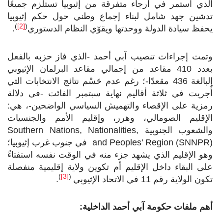
الذي استمر في أرجاء متفرقة من إثيوبيا تستلزم جميعًا
تدشين جهد شامل لبناء إجماع وطني حول حكم إثيوبيا
)
[2]
(
يحفظ سيادة الدولة ووحدتها ويقوّي النظام الدستوري
.
وتمت إجراءات تنصيب آبي أحمد -الذي فاز حزبه بالفعل
بعدد 410 مقاعد من إجمالي مقاعد البرلمان الإثيوبي
البالغة 436 مقعدًا-؛ رغم عدم حَسْم نتائج الانتخابات التي
أُجريت في ثلاثة أقاليم نهاية سبتمبر الفائت -في دلالة
رمزية على الإقصاء والتهميش السياسي الواضحين-، هي:
الإقليم الصومالي، وهرر، وإقليم الأمم والجنسيات
والشعوب الجنوبية
Southern Nations, Nationalities,
and Peoples’ Region (SNNPR)
في جنوب غرب إثيوبيا؛
وهو الإقليم الذي يشهد جزء منه في الوقت نفسه استفتاءً
على البقاء داخل الإقليم أم تكوين ولاية إقليمية منفصلة
)
[3]
(
تكون الولاية رقم 11 في الاتحاد الإثيوبي
.
أهم ملفات حكومة آبي أحمد الداخلية: