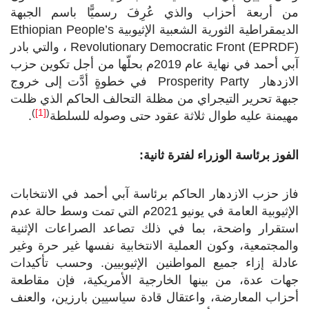
من أربعة أحزاب والذي عُرِفَ رسميًّا باسم الجبهة
الديمقراطية الثورية الشعبية الإثيوبية
Ethiopian People’s
Revolutionary Democratic Front (EPRDF)
، والتي بادر
آبي أحمد في نهاية عام 2019م بحلّها من أجل تكوين حزب
الازدهار
Prosperity Party
في خطوةٍ أدَّت إلى خروج
جبهة تحرير التيجراي من مظلة التحالف الحاكم الذي ظلت
)
[1]
(
مهيمنة عليه طوال ثلاثة عقود حتى وصوله للسلطة
.
الفوز برئاسة الوزراء لفترة ثانية:
فاز حزب الازدهار الحاكم برئاسة آبي أحمد في الانتخابات
الإثيوبية العامة في يونيو 2021م التي تمت وسط حالة عدم
استقرار واضحة، بما في ذلك تصاعد الصراعات الإثنية
والمجتمعية، وكون العملية الانتخابية نفسها غير حرة وغير
عادلة إزاء جميع المواطنين الإثيوبيين. وحسب تأكيدات
جهات عدة، من بينها الخارجية الأمريكية، فإن مقاطعة
أحزاب المعارضة، واعتقال قادة سياسيين بارزين، والعنف