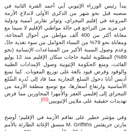
يبدأ رئيس الوزراء الإثيوبي آبي أحمد الفترة الثانية في
منصبه قبل نحو شهر من الذكرى الأولى لاندلاع الأزمة
المروعة في إقليم التيجراي، وتواتر تقارير أممية ودولية
عن مزيد من التراجع في حالة مواطني الإقليم لا سيما مع
معاناة أكثر من 400 ألف مواطن من أحوال المجاعة،
ومعاناة نحو 79% من النساء الحوامل من سوء تغذية حادّ،
وعدم وصول النسبة الأكبر من المساعدات الإنسانية (نحو
89%) المطلوبة لتلبية حاجات سكان الإقليم منذ 12 يوليو
الفائت، ومنع الحكومة الإثيوبية وصول الإمدادات الطبية
والوقود وفرض قيود بالغة على توزيع المعونات. كما تمنع
أديس أبابا دخول السلع التجارية مما قاد إلى نُدرة السِّلع
الأساسية وارتفاع أسعارها، مع توسع منطقة الأزمة من
التيجراي إلى إقليمي العفر والأمهرا المجاورين مما فرض
)
[5]
(
تهديدات حقيقية على ملايين الإثيوبيين
.
وفي مؤشر خطير على تفاقم الأزمة في الإقليم؛ أوضح
مارتن جريفثس
M. Griffiths
منسق الإغاثة الطارئة بالأمم