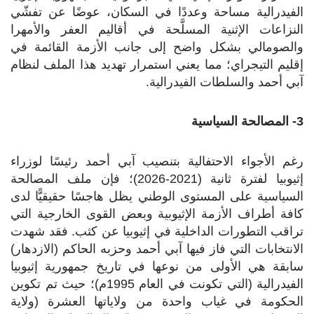
الفيدرالية مساحة وعددًا في السكان، عوضًا عن تفشّي
النزاعات الإثنية المسلَّحة في أقاليم العفر والأمهرا
والصومالي بشكل واضح إلى جانب الأزمة القائمة في
إقليم التيجراي؛ مما يعني استمرار تهديد هذا الملف لنظام
آبي أحمد والسلطات الفيدرالية.
3- المصالحة السياسية
رغم الأجواء الاحتفالية بتنصيب آبي أحمد رئيسًا لوزراء
إثيوبيا لفترة ثانية (2021-2026)؛ فإن ملف المصالحة
السياسية على المستوى الوطني يظل هاجسًا حقيقيًّا لدى
كافة أطراف الأزمة الإثيوبية وبعض القوى الخارجية التي
تراقب التطورات الداخلية في إثيوبيا عن كثب. فقد شهدت
الانتخابات التي فاز فيها آبي أحمد وحزبه الحاكم (الازدهار)
سابقة هي الأولى من نوعها في تاريخ جمهورية إثيوبيا
الفيدرالية (التي تكونت في العام 1995م)؛ حيث تم تكوين
الحكومة في غياب واحدة من ولاياتها العشرة (ولاية