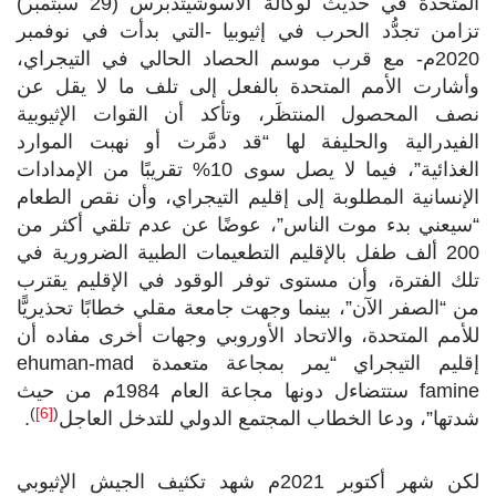
المتحدة في حديث لوكالة الأسوشيتدبرس (29 سبتمبر)
تزامن تجدُّد الحرب في إثيوبيا -التي بدأت في نوفمبر
2020م- مع قرب موسم الحصاد الحالي في التيجراي،
وأشارت الأمم المتحدة بالفعل إلى تلف ما لا يقل عن
نصف المحصول المنتظَر، وتأكد أن القوات الإثيوبية
الفيدرالية والحليفة لها “قد دمَّرت أو نهبت الموارد
الغذائية”، فيما لا يصل سوى 10% تقريبًا من الإمدادات
الإنسانية المطلوبة إلى إقليم التيجراي، وأن نقص الطعام
“سيعني بدء موت الناس”، عوضًا عن عدم تلقي أكثر من
200 ألف طفل بالإقليم التطعيمات الطبية الضرورية في
تلك الفترة، وأن مستوى توفر الوقود في الإقليم يقترب
من “الصفر الآن”، بينما وجهت جامعة مقلي خطابًا تحذيريًّا
للأمم المتحدة، والاتحاد الأوروبي وجهات أخرى مفاده أن
إقليم التيجراي “يمر بمجاعة متعمدة
human-mad
e
famine
ستتضاءل دونها مجاعة العام 1984م من حيث
)
[6]
(
شدتها”، ودعا الخطاب المجتمع الدولي للتدخل العاجل
.
لكن شهر أكتوبر 2021م شهد تكثيف الجيش الإثيوبي