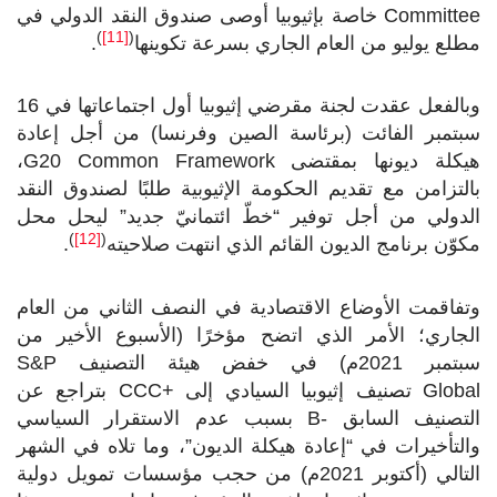
Committee
خاصة بإثيوبيا أوصى صندوق النقد الدولي في
)
[11]
(
مطلع يوليو من العام الجاري بسرعة تكوينها
.
وبالفعل عقدت لجنة مقرضي إثيوبيا أول اجتماعاتها في 16
سبتمبر الفائت (برئاسة الصين وفرنسا) من أجل إعادة
هيكلة ديونها بمقتضى
G20 Common Framework
،
بالتزامن مع تقديم الحكومة الإثيوبية طلبًا لصندوق النقد
الدولي من أجل توفير “خطّ ائتمانيّ جديد” ليحل محل
)
[12]
(
مكوّن برنامج الديون القائم الذي انتهت صلاحيته
.
وتفاقمت الأوضاع الاقتصادية في النصف الثاني من العام
الجاري؛ الأمر الذي اتضح مؤخرًا (الأسبوع الأخير من
سبتمبر 2021م) في خفض هيئة التصنيف
S&P
Global
تصنيف إثيوبيا السيادي إلى
CCC+
بتراجع عن
التصنيف السابق
B-
بسبب عدم الاستقرار السياسي
والتأخيرات في “إعادة هيكلة الديون”، وما تلاه في الشهر
التالي (أكتوبر 2021م) من حجب مؤسسات تمويل دولية