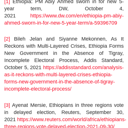
[1]
Ethiopia: PM Abiy Ahmed sworn in for new 5-
year term, DW, October 4,
2021
https://www.dw.com/en/ethiopia-pm-abiy-
ahmed-sworn-in-for-new-5-year-term/a-59396709
[2]
Bileh Jelan and Siyanne Mekonnen, As It
Reckons with Multi-Layered Crises, Ethiopia Forms
New Government in the Absence of Tigray,
Incomplete Electoral Process, Addis Standard,
October 5, 2021
https://addisstandard.com/analysis-
as-it-reckons-with-multi-layered-crises-ethiopia-
forms-new-government-in-the-absence-of-tigray-
incomplete-electoral-process
/
[3]
Ayenat Mersie, Ethiopians in three regions vote
in delayed election, Reuters, September 30,
2021
https://www.reuters.com/world/africa/ethiopians-
three-regions-vote-delayed-election-2021-09-30/