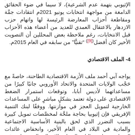
الإثيوبي بتهمة عدم الشرعية)، لا سيما في ضوء الحقائق
الدامغة من مواجهة انتخابات يونيو 2021م انتقادات جمَّة
ومقاطعة أحزاب المعارضة الرئيسة لها واتهام حزب
الازدهار بالاعتقال العمدي للعديد من أعضاء هذه الأحزاب
قبل الانتخابات، رغم ملاحظة بعض المحللين أن التصويت
)
[9]
(
الأخير كان أفضل
“تقنيًّا” من سابقه في العام 2015م.
4- الملف الاقتصادي
يواجه آبي أحمد ملف الأزمة الاقتصادية الطاحنة، خاصةً مع
حَجْب الولايات المتحدة والاتحاد الأوروبي جانبًا كبيرًا من
مساعداتهما لأديس أبابا، وتوقعات استمرار الضغط
الاقتصادي على دولة تعتمد بشكلٍ مباشرٍ على المساعدات
الخارجية لتمويل العجز في موازنتها. ووفقًا لبنك التنمية
الإفريقي فإن إثيوبيا بحاجة ملحَّة لمخصَّصات تمويل كبيرة
بسبب التضرر الذي لحق بالبنية الأساسية الاجتماعية
والمادية في البلاد في العام الأخير، وانخفاض عائدات