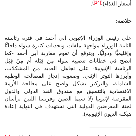
)
[14]
(
أسعار الغذاء)
.
خلاصة:
على رئيس الوزراء الإثيوبي آبي أحمد في فترة رئاسته
الثانية للوزراء مواجهة ملفات وتحديات كثيرة سواء داخليًّا
وإقليميًّا ودوليًّا، ويتوقع أن تقوم مقاربة آبي أحمد -كما
اتضح في خطابات تنصيبه سواء مِن قِبَله أم مِنْ قِبَل
الرئاسة الإثيوبية- على تجاهل العديد من المشكلات،
وأبرزها التوتر الإثني، وصعوبة إنجاز المصالحة الوطنية
الشاملة، والتركيز بشكل واضح على معالجة الأزمة
الاقتصادية بالتنسيق مع صندوق النقد الدولي والدول
المقرضة لإثيوبيا (لا سيما الصين وفرنسا اللتين ترأسان
لجنة المقرضين الدولية التي تستهدف في النهاية إعادة
هيكلة الديون الإثيوبية).