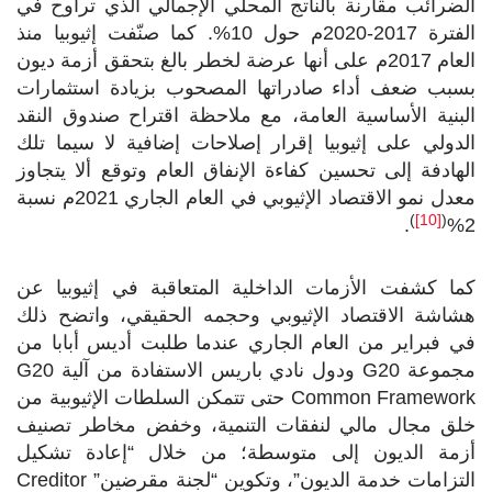
الضرائب مقارنة بالناتج المحلي الإجمالي الذي تراوح في
الفترة 2017-2020م حول 10%. كما صنّفت إثيوبيا منذ
العام 2017م على أنها عرضة لخطر بالغ بتحقق أزمة ديون
بسبب ضعف أداء صادراتها المصحوب بزيادة استثمارات
البنية الأساسية العامة، مع ملاحظة اقتراح صندوق النقد
الدولي على إثيوبيا إقرار إصلاحات إضافية لا سيما تلك
الهادفة إلى تحسين كفاءة الإنفاق العام وتوقع ألا يتجاوز
معدل نمو الاقتصاد الإثيوبي في العام الجاري 2021م نسبة
)
[10]
(
.
2%
كما كشفت الأزمات الداخلية المتعاقبة في إثيوبيا عن
هشاشة الاقتصاد الإثيوبي وحجمه الحقيقي، واتضح ذلك
في فبراير من العام الجاري عندما طلبت أديس أبابا من
مجموعة
G20
ودول نادي باريس الاستفادة من آلية
G20
Common Framework
حتى تتمكن السلطات الإثيوبية من
خلق مجال مالي لنفقات التنمية، وخفض مخاطر تصنيف
أزمة الديون إلى متوسطة؛ من خلال “إعادة تشكيل
التزامات خدمة الديون”، وتكوين “لجنة مقرضين”
Creditor