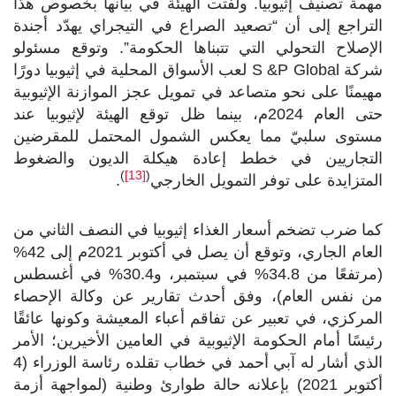
مهمة تصنيف إثيوبيا. ولفتت الهيئة في بيانها بخصوص هذا
التراجع إلى أن “تصعيد الصراع في التيجراي يهدّد أجندة
الإصلاح التحولي التي تتبناها الحكومة”. وتوقع مسئولو
شركة
S &P Global
لعب الأسواق المحلية في إثيوبيا دورًا
مهيمنًا على نحو متصاعد في تمويل عجز الموازنة الإثيوبية
حتى العام 2024م، بينما ظل توقع الهيئة لإثيوبيا عند
مستوى سلبيّ مما يعكس الشمول المحتمل للمقرضين
التجاريين في خطط إعادة هيكلة الديون والضغوط
)
[13]
(
المتزايدة على توفر التمويل الخارجي
.
كما ضرب تضخم أسعار الغذاء إثيوبيا في النصف الثاني من
العام الجاري، وتوقع أن يصل في أكتوبر 2021م إلى 42%
(مرتفعًا من 34.8% في سبتمبر، و30.4% في أغسطس
من نفس العام)، وفق أحدث تقارير عن وكالة الإحصاء
المركزي، في تعبير عن تفاقم أعباء المعيشة وكونها عائقًا
رئيسًا أمام الحكومة الإثيوبية في العامين الأخيرين؛ الأمر
الذي أشار له آبي أحمد في خطاب تقلده رئاسة الوزراء (4
أكتوبر 2021) بإعلانه حالة طوارئ وطنية (لمواجهة أزمة