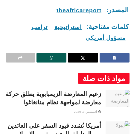
المصدر:
theafricareport
كلمات مفتاحية:
استراتيجية
ترامب
مسؤول أمريكي
مواد ذات صلة
زعيم المعارضة الزيمبابوية يطلق حركة
معارضة لمواجهة نظام منانغاغوا
أغسطس 9, 2026
أمريكا تُشدد قيود السفر على العائدين