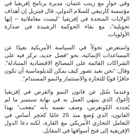
وفي حوارٍ مع زينب عثمان، مديرة برنامج إفريقيا في
مؤسسة كارنيغي للسلام الدولي، قال فيتريل إن أهداف
الولايات المتحدة في إفريقيا “ليست معاملاتية – إنها
تحويلية”، مع بقاء الحوكمة الرشيدة في صدارة
الأولويات.
واستعرض تحولاً في السياسة الأمريكية بعيدًا عن
المساعدات الإنمائية، نحو “فصل جديد، نركز فيه على
الشراكات القائمة على المصالح الاقتصادية المتبادلة”.
وقال: “نحن نعيد تصور كيف يمكن للدبلوماسية أن تكون
حافزًا قويًا للتجارة والاستثمار والنمو المستدام”.
وعندما سُئل عن قانون النمو والفرص في إفريقيا
(أغوا)، الذي ينتهي العمل به في نهاية سبتمبر ما لم
يُجدده الكونغرس، وصف نفسه بأنه “معجب” بهذا
القانون، الذي وُضع منذ 25 عامًا كحجر أساس في
التعامل التجاري الأمريكي مع القارة، لكنه دعا الدول
الإفريقية إلى فتح أسواقها في المقابل.