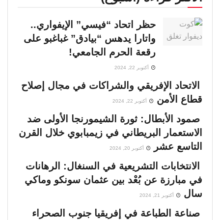
حظر اتحاد “فيسي” الإيفواري..
واتارا يدهس “بيادق” غباغبو على
رقعة الحرم الجامعي!
أكتوبر 22, 2024
الاتحاد الإفريقي والشراكات في مجال إصلاح
قطاع الأمن
أكتوبر 22, 2024
صمود الأبطال: ثورة الشيمورنجا الأولى ضد
الاستعمار البريطاني في زيمبابوي خلال القرن
التاسع عشر
أكتوبر 20, 2024
الانتخابات التشريعية في السنغال: الرهانات
في مبارزة عن بُعْد بين عثمان سونكو وماكي
سال
أكتوبر 21, 2024
صناعة الطباعة في إفريقيا جنوب الصحراء