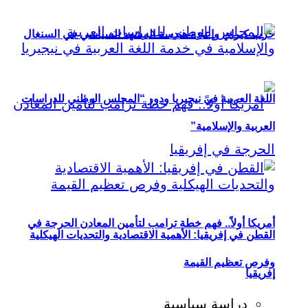
حزب كيراي وإعادة هندسة المشهد السياسي في السنغال
اللغة العربية في نيجيريا ودور “المجلس الوطني للدراسات
العربية والإسلامية”
أمريكا أولاً.. فهم خطة ترامب لتأمين المعادن الحرجة في
القطن في إفريقيا: الأهمية الاقتصادية والتحديات الهيكلية
وفرص تعظيم القيمة
إفريقيا
دراسة سياسية