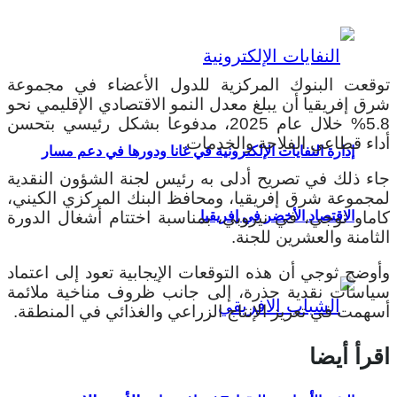
توقعت البنوك المركزية للدول الأعضاء في مجموعة
شرق إفريقيا أن يبلغ معدل النمو الاقتصادي الإقليمي نحو
5.8% خلال عام 2025، مدفوعا بشكل رئيسي بتحسن
أداء قطاعي الفلاحة والخدمات.
إدارة النفايات الإلكترونية في غانا ودورها في دعم مسار
جاء ذلك في تصريح أدلى به رئيس لجنة الشؤون النقدية
لمجموعة شرق إفريقيا، ومحافظ البنك المركزي الكيني،
الاقتصاد الأخضر في إفريقيا
كاماو ثوجي، في نيروبي، بمناسبة اختتام أشغال الدورة
الثامنة والعشرين للجنة.
وأوضح ثوجي أن هذه التوقعات الإيجابية تعود إلى اعتماد
سياسات نقدية حذرة، إلى جانب ظروف مناخية ملائمة
أسهمت في تعزيز الإنتاج الزراعي والغذائي في المنطقة.
اقرأ أيضا