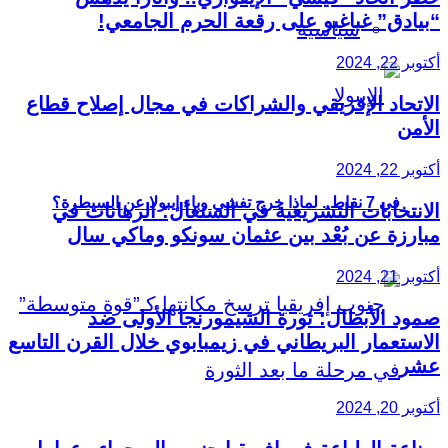
“بيادق” غباغبو على رقعة الحرم الجامعي!
سياسية
أكتوبر 22, 2024
الاتحاد الإفريقي والشراكات في مجال إصلاح قطاع
الأمن
أكتوبر 22, 2024
في 7 نقاط.. لماذا خرج تفشي وباء إيبولا عن السيطرة؟
الانتخابات التشريعية في السنغال: الرهانات في
مبارزة عن بُعْد بين عثمان سونكو وماكي سال
أكتوبر 21, 2024
صمود الأبطال: ثورة الشيمورنجا الأولى ضد
الاستعمار البريطاني في زيمبابوي خلال القرن التاسع
عشر
أكتوبر 20, 2024