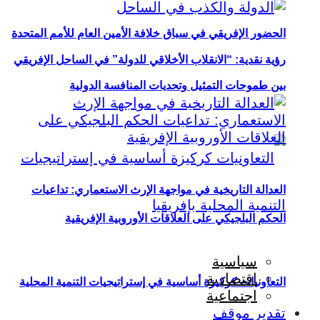
الحضور الإفريقي في سباق خلافة الأمين العام للأمم المتحدة
رؤية نقدية: “الانقلاب الأخلاقي للدولة” في الساحل الإفريقي
بين طموحات التمثيل وتحديات المنافسة الدولية
العدالة التاريخية في مواجهة الإرث الاستعماري: تداعيات
الحكم البلجيكي على العلاقات الأوروبية الإفريقية
سياسية
اقتصادية
التعاونيات كركيزة أساسية في إستراتيجيات التنمية المحلية
اجتماعية
تقدير موقف