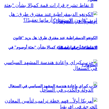
الكونغو الديمقراطية عند مفترق طرق: هل يزيد “قانون
8 نقاط تشرح قرارات قمة كمبالا بشأن “بعثة أوصوم” في
الاستفتاء” أزماتها تعقيدًا؟
الصومال؟
حزب كيراي وإعادة هندسة المشهد السياسي في السنغال