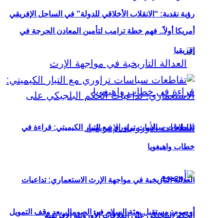
رؤية نقدية: “الانقلاب الأخلاقي للدولة” في الساحل الإفريقي
أمريكا أولاً.. فهم خطة ترامب لتأمين المعادن الحرجة في
إفريقيا
تقاطعات سياسات تراوري مع التيار الكيميتي: قراءة في
خطاب واهيغويا
العدالة التاريخية في مواجهة الإرث الاستعماري: تداعيات
أوصوم: مستقبل بعثة السلام في الصومال بعد وقف التمويل
الحكم البلجيكي على العلاقات الأوروبية الإفريقية