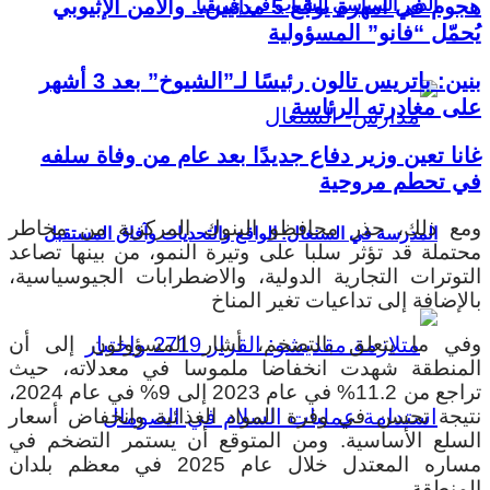
هجوم في أمهرة يوقع 5 مدنيين.. والأمن الإثيوبي
الدور السياسي للشباب في إفريقيا
يُحمّل “فانو” المسؤولية
بنين: باتريس تالون رئيسًا لـ”الشيوخ” بعد 3 أشهر
على مغادرته الرئاسة
غانا تعين وزير دفاع جديدًا بعد عام من وفاة سلفه
في تحطم مروحية
ومع ذلك، حذر محافظو البنوك المركزية من مخاطر
المدرسة في السنغال: الواقع والتحديات وآفاق المستقبل
محتملة قد تؤثر سلبا على وتيرة النمو، من بينها تصاعد
التوترات التجارية الدولية، والاضطرابات الجيوسياسية،
بالإضافة إلى تداعيات تغير المناخ
وفي ما يتعلق بالتضخم، أشار المسؤولون إلى أن
المنطقة شهدت انخفاضا ملموسا في معدلاته، حيث
تراجع من 11.2% في عام 2023 إلى 9% في عام 2024،
نتيجة تحسن في وفرة المواد الغذائية وانخفاض أسعار
السلع الأساسية. ومن المتوقع أن يستمر التضخم في
مساره المعتدل خلال عام 2025 في معظم بلدان
المنطقة.