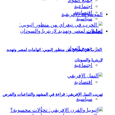
جميع المواد
اجتماعية
اقتصادية
الموسوعة الإفريقية
سياسية
تحليلات
جميع المواد
الحرب في تيغراي من منظور إثيوبي: اتهامات لمصر وتهديد
لإريتريا والسودان
اجتماعية
اقتصادية
تهريب النمل الإفريقي: قراءة في المشهد والتداعيات والفرص
سياسية