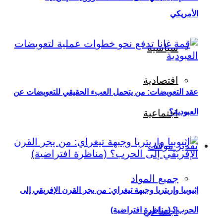
الأمريكي
سياسية
اقتصادية
عقد التعويضات: من يتحمل العبء الحقيقي للتعويضات عن
العبودية؟
اجتماعية
تقدير موقف
جميع المواد
إثيوبيا وإريتريا وجبهة تيغراي: من يجر القرن الإفريقي إلى
اجتماعي
الحرب؟ (مناظرة افتراضية)