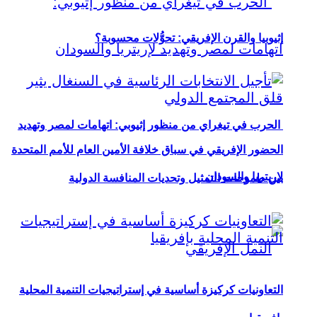
إثيوبيا والقرن الإفريقي: تحوُّلات محسوبة؟
الحرب في تيغراي من منظور إثيوبي: اتهامات لمصر وتهديد
الحضور الإفريقي في سباق خلافة الأمين العام للأمم المتحدة
لإريتريا والسودان
بين طموحات التمثيل وتحديات المنافسة الدولية
التعاونيات كركيزة أساسية في إستراتيجيات التنمية المحلية