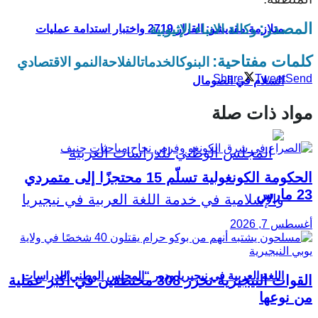
المصدر:
وكالة الانباء الإثيوبية
متلازمة مقديشو: القرار 2719 واختبار استدامة عمليات
كلمات مفتاحية:
البنوك
الخدمات
الفلاحة
النمو الاقتصادي
Share
Tweet
Send
السلام في الصومال
مواد ذات صلة
الحكومة الكونغولية تسلّم 15 محتجزًا إلى متمردي
23 مارس
أغسطس 7, 2026
اللغة العربية في نيجيريا ودور “المجلس الوطني للدراسات
القوات النيجيرية تحرر 308 مختطفين في أكبر عملية
من نوعها