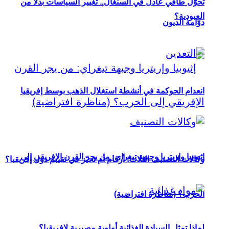
تحوُّل طاقي عادل في السنغال.. تغيير السياسات بدلاً من
العبودية؟
دوّامة الديون
انعدام الحوكمة في أنشطة استغلال الذهب بوسط إفريقيا
إثيوبيا وإريتريا وجبهة تيغراي: من يجر القرن الإفريقي إلى
وكالات التصنيف الثلاث: أرقام أم تحيّز في تقييم دول إفريقيا؟
الحرب؟ (مناظرة افتراضية)
لماذا تمثل السيادة الغذائية أولوية مصيرية لإفريقيا؟