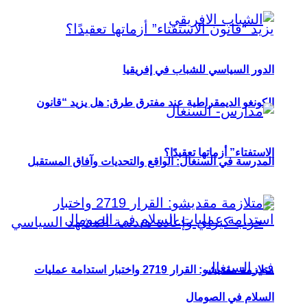
الدور السياسي للشباب في إفريقيا
الكونغو الديمقراطية عند مفترق طرق: هل يزيد “قانون
الاستفتاء” أزماتها تعقيدًا؟
المدرسة في السنغال: الواقع والتحديات وآفاق المستقبل
متلازمة مقديشو: القرار 2719 واختبار استدامة عمليات
السلام في الصومال