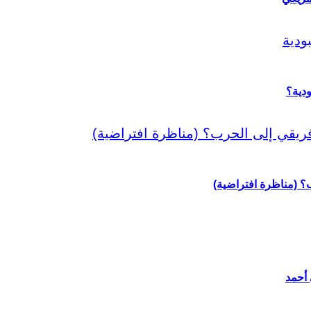
دية؟
رب؟ (مناظرة افتراضية)
 أحمد