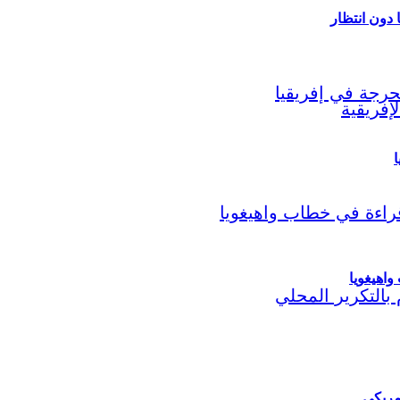
ا
اهيغويا
مريكي