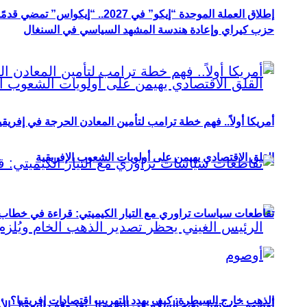
إطلاق العملة الموحدة “إيكو” في 2027.. “إيكواس” تمضي قدمًا دون انتظار
حزب كيراي وإعادة هندسة المشهد السياسي في السنغال
أمريكا أولاً.. فهم خطة ترامب لتأمين المعادن الحرجة في إفريقي
القلق الاقتصادي يهيمن على أولويات الشعوب الإفريقية
تقاطعات سياسات تراوري مع التيار الكيميتي: قراءة في خطاب و
الذهب خارج السيطرة: كيف يهدد التهريب اقتصادات إفريقيا؟
أوصوم: مستقبل بعثة السلام في الصومال بعد وقف التمويل الأ