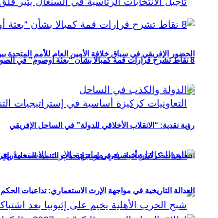
الحضور الإفريقي في سباق خلافة الأمين العام للأمم المتحدة ب
8 نقاط تشرح قرارات قمة كمبالا بشأن “بعثة أوصوم” في الصومال؟
رؤية نقدية: “الانقلاب الأخلاقي للدولة” في الساحل الإفريقي
التعاونيات كركيزة أساسية في إستراتيجيات التنمية المحلية بإفري
العدالة التاريخية في مواجهة الإرث الاستعماري: تداعيات الحكم ا