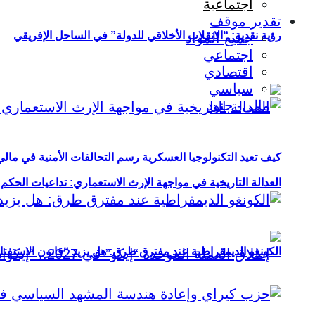
اجتماعية
تقدير موقف
رؤية نقدية: “الانقلاب الأخلاقي للدولة” في الساحل الإفريقي
جميع المواد
اجتماعي
اقتصادي
سياسي
كيف تعيد التكنولوجيا العسكرية رسم التحالفات الأمنية في مال
العدالة التاريخية في مواجهة الإرث الاستعماري: تداعيات الحكم ا
الكونغو الديمقراطية عند مفترق طرق: هل يزيد “قانون الاستفتاء” 