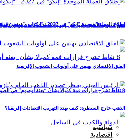
إطلاق العملة الموحدة “إيكو” في 2027.. “إيكواس” تمضي قدمًا دون انتظار
شبح الحرب الأهلية يخيم على إثيوبيا بعد اشتباكات تيغراي (تايم ل
القلق الاقتصادي يهيمن على أولويات الشعوب الإفريقية
8 نقاط تشرح قرارات قمة كمبالا بشأن “بعثة أوصوم” في الصومال؟
الذهب خارج السيطرة: كيف يهدد التهريب اقتصادات إفريقيا؟
سياسية
اقتصادية