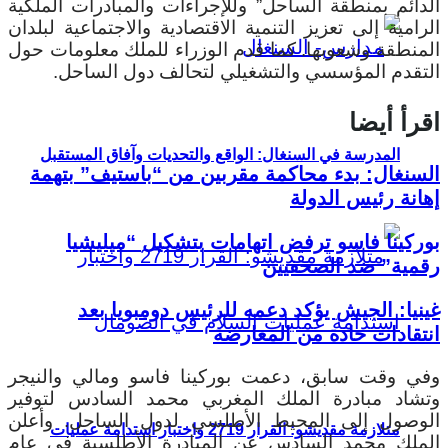
الدائم بمنطقة الساحل” وللإجراءات والمبادرات الملكية
الرامية إلى تعزيز التنمية الاقتصادية والاجتماعية لبلدان
المنطقة وشعوبها.
كما قدم الوزراء للملك معلومات حول
التقدم المؤسسي والتشغيلي لتحالف دول الساحل.
اقرأ أيضا
المدرسة في السنغال: الواقع والتحديات وآفاق المستقبل
السنغال: بدء محاكمة مقربين من “باستيف” بتهمة
إهانة رئيس الدولة
بوركينا فاسو ترفض اتهامات بتشكيل “ميليشيا
رقمية” ضد الصحفيين
غينيا: الجيش يؤكد دعمه للرئيس دومبويا بعد
انتقادات حادة من المعارضة
وفي وقت سابق، دعمت بوركينا فاسو ومالي والنيجر
وتشاد مبادرة الملك المغربي محمد السادس لتوفير
الوصول إلى المحيط الأطلسي لدول الساحل. وأعلن
متلازمة مقديشو: القرار 2719 واختبار استدامة عمليات
الملك محمد السادس عن المبادرة الأطلسية في عام