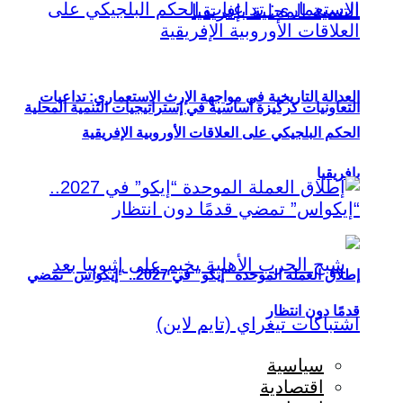
العدالة التاريخية في مواجهة الإرث الاستعماري: تداعيات
التعاونيات كركيزة أساسية في إستراتيجيات التنمية المحلية
الحكم البلجيكي على العلاقات الأوروبية الإفريقية
بإفريقيا
إطلاق العملة الموحدة “إيكو” في 2027.. “إيكواس” تمضي
قدمًا دون انتظار
سياسية
اقتصادية