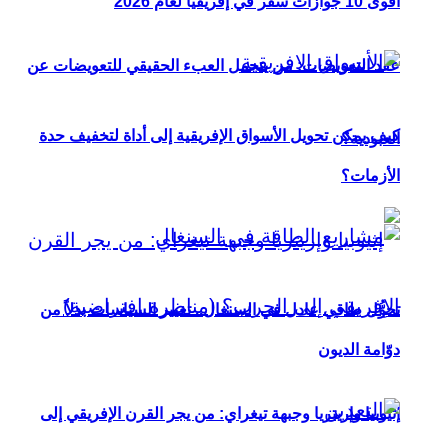
أقوى 10 جوازات سفر في إفريقيا لعام 2026
عقد التعويضات: من يتحمل العبء الحقيقي للتعويضات عن
كيف يمكن تحويل الأسواق الإفريقية إلى أداة لتخفيف حدة
العبودية؟
الأزمات؟
تحوُّل طاقي عادل في السنغال.. تغيير السياسات بدلاً من
دوّامة الديون
إثيوبيا وإريتريا وجبهة تيغراي: من يجر القرن الإفريقي إلى