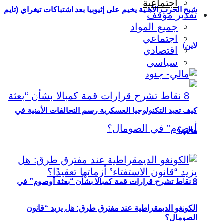
اجتماعية
شبح الحرب الأهلية يخيم على إثيوبيا بعد اشتباكات تيغراي (تايم
تقدير موقف
جميع المواد
اجتماعي
لاين)
اقتصادي
سياسي
كيف تعيد التكنولوجيا العسكرية رسم التحالفات الأمنية في
مالي؟
8 نقاط تشرح قرارات قمة كمبالا بشأن “بعثة أوصوم” في
الكونغو الديمقراطية عند مفترق طرق: هل يزيد “قانون
الصومال؟