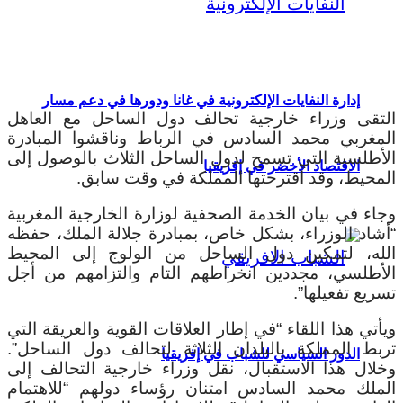
إدارة النفايات الإلكترونية في غانا ودورها في دعم مسار
التقى وزراء خارجية تحالف دول الساحل مع العاهل
المغربي محمد السادس في الرباط وناقشوا المبادرة
الأطلسية التي تسمح لدول الساحل الثلاث بالوصول إلى
الاقتصاد الأخضر في إفريقيا
المحيط، وقد اقترحتها المملكة في وقت سابق.
وجاء في بيان الخدمة الصحفية لوزارة الخارجية المغربية
“أشاد الوزراء، بشكل خاص، بمبادرة جلالة الملك، حفظه
الله، لتمكين دول الساحل من الولوج إلى المحيط
الأطلسي، مجددين انخراطهم التام والتزامهم من أجل
تسريع تفعيلها”.
ويأتي هذا اللقاء “في إطار العلاقات القوية والعريقة التي
تربط المملكة بالبلدان الثلاثة لتحالف دول الساحل”.
الدور السياسي للشباب في إفريقيا
وخلال هذا الاستقبال، نقل وزراء خارجية التحالف إلى
الملك محمد السادس امتنان رؤساء دولهم “للاهتمام