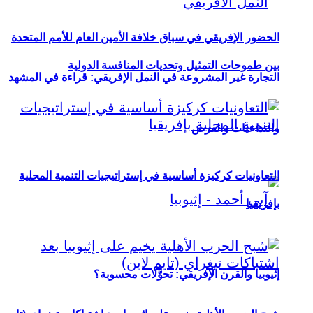
الحضور الإفريقي في سباق خلافة الأمين العام للأمم المتحدة
بين طموحات التمثيل وتحديات المنافسة الدولية
التجارة غير المشروعة في النمل الإفريقي: قراءة في المشهد
والتداعيات والفرص
التعاونيات كركيزة أساسية في إستراتيجيات التنمية المحلية
بإفريقيا
إثيوبيا والقرن الإفريقي: تحوُّلات محسوبة؟