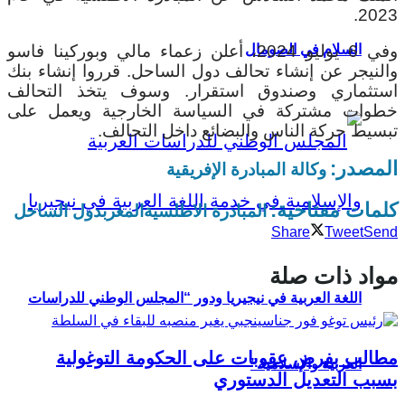
2023.
السلام في الصومال
وفي 6 يوليو 2024، أعلن زعماء مالي وبوركينا فاسو
والنيجر عن إنشاء تحالف دول الساحل. قرروا إنشاء بنك
استثماري وصندوق استقرار. وسوف يتخذ التحالف
خطوات مشتركة في السياسة الخارجية ويعمل على
تبسيط حركة الناس والبضائع داخل التحالف.
المصدر:
وكالة المبادرة الإفريقية
كلمات مفتاحية:
المبادرة الاطلسية
المغرب
دول الساحل
Share
Tweet
Send
مواد ذات صلة
اللغة العربية في نيجيريا ودور “المجلس الوطني للدراسات
مطالب بفرض عقوبات على الحكومة التوغولية
العربية والإسلامية”
بسبب التعديل الدستوري