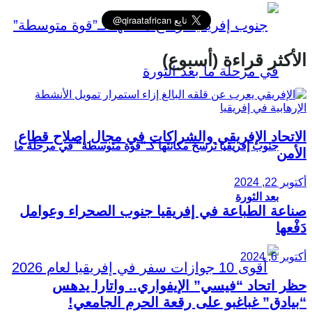
الأكثر قراءة (أسبوع)
الاتحاد الإفريقي والشراكات في مجال إصلاح قطاع
جنوب إفريقيا ترسخ مكانتها كـ”قوة متوسطة” في مرحلة ما
الأمن
أكتوبر 22, 2024
بعد الثورة
صناعة الطباعة في إفريقيا جنوب الصحراء وعوامل
دَفْعها
أكتوبر 6, 2024
حظر اتحاد “فيسي” الإيفواري.. واتارا يدهس
“بيادق” غباغبو على رقعة الحرم الجامعي!