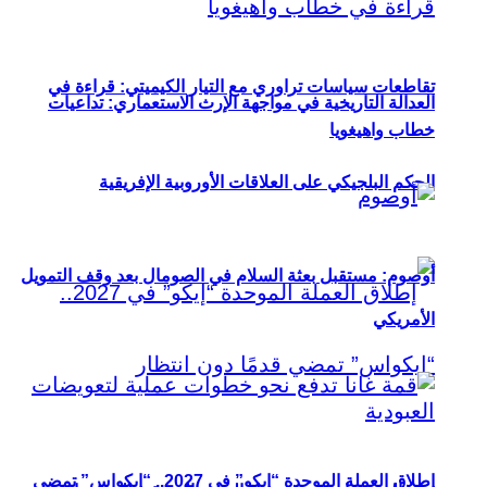
تقاطعات سياسات تراوري مع التيار الكيميتي: قراءة في
العدالة التاريخية في مواجهة الإرث الاستعماري: تداعيات
خطاب واهيغويا
الحكم البلجيكي على العلاقات الأوروبية الإفريقية
أوصوم: مستقبل بعثة السلام في الصومال بعد وقف التمويل
الأمريكي
إطلاق العملة الموحدة “إيكو” في 2027.. “إيكواس” تمضي