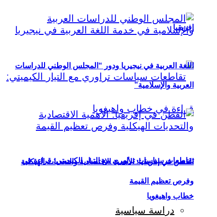
إفريقيا
اللغة العربية في نيجيريا ودور “المجلس الوطني للدراسات
العربية والإسلامية”
تقاطعات سياسات تراوري مع التيار الكيميتي: قراءة في
القطن في إفريقيا: الأهمية الاقتصادية والتحديات الهيكلية
وفرص تعظيم القيمة
خطاب واهيغويا
دراسة سياسية