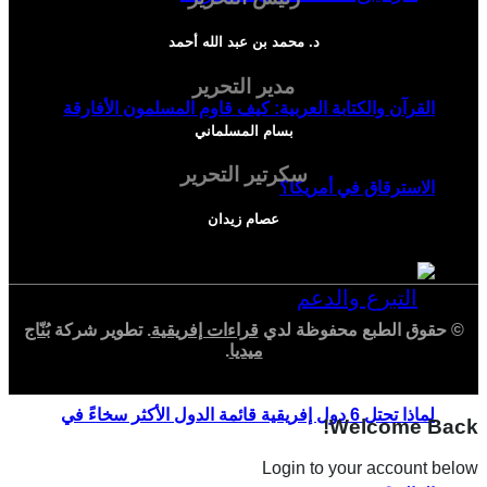
د. محمد بن عبد الله أحمد
مدير التحرير
القرآن والكتابة العربية: كيف قاوم المسلمون الأفارقة
بسام المسلماني
سكرتير التحرير
الاسترقاق في أمريكا؟
عصام زيدان
© حقوق الطبع محفوظة لدي
قراءات إفريقية
. تطوير شركة
بُنّاج
ميديا
.
لماذا تحتل 6 دول إفريقية قائمة الدول الأكثر سخاءً في
Welcome Back!
Login to your account below