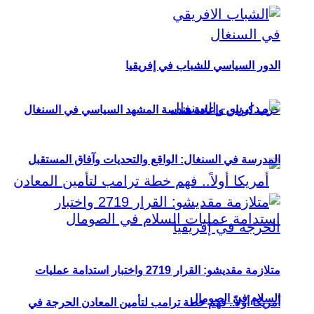
الدور السياسي للشباب في إفريقيا
حزب كيراي وإعادة هندسة المشهد السياسي في السنغال
المدرسة في السنغال: الواقع والتحديات وآفاق المستقبل
متلازمة مقديشو: القرار 2719 واختبار استدامة عمليات
السلام في الصومال
أمريكا أولاً.. فهم خطة ترامب لتأمين المعادن الحرجة في