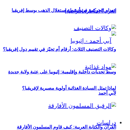
انعدام الحوكمة في أنشطة استغلال الذهب بوسط إفريقيا
الحرب؟ (مناظرة افتراضية)
وكالات التصنيف الثلاث: أرقام أم تحيّز في تقييم دول إفريقيا؟
وسط تحديات داخلية وإقليمية: إثيوبيا على عتبة ولاية جديدة
لماذا تمثل السيادة الغذائية أولوية مصيرية لإفريقيا؟
لآبي أحمد
دراسات
القرآن والكتابة العربية: كيف قاوم المسلمون الأفارقة