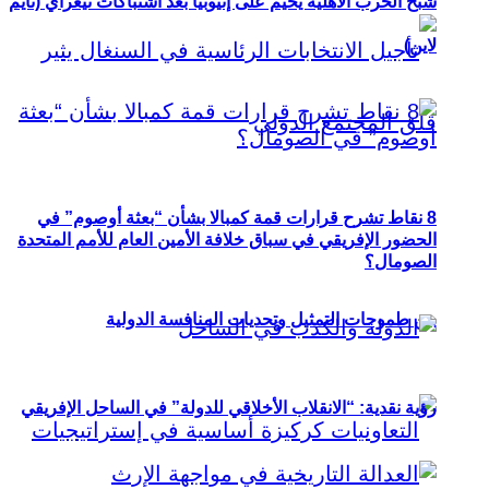
شبح الحرب الأهلية يخيم على إثيوبيا بعد اشتباكات تيغراي (تايم
لاين)
8 نقاط تشرح قرارات قمة كمبالا بشأن “بعثة أوصوم” في
الحضور الإفريقي في سباق خلافة الأمين العام للأمم المتحدة
الصومال؟
بين طموحات التمثيل وتحديات المنافسة الدولية
رؤية نقدية: “الانقلاب الأخلاقي للدولة” في الساحل الإفريقي