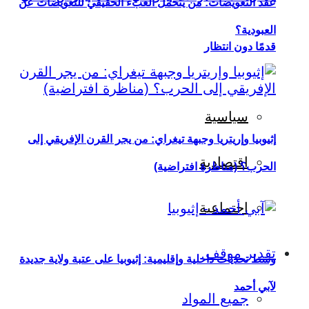
عقد التعويضات: من يتحمل العبء الحقيقي للتعويضات عن
العبودية؟
قدمًا دون انتظار
سياسية
إثيوبيا وإريتريا وجبهة تيغراي: من يجر القرن الإفريقي إلى
اقتصادية
الحرب؟ (مناظرة افتراضية)
اجتماعية
تقدير موقف
وسط تحديات داخلية وإقليمية: إثيوبيا على عتبة ولاية جديدة
لآبي أحمد
جميع المواد