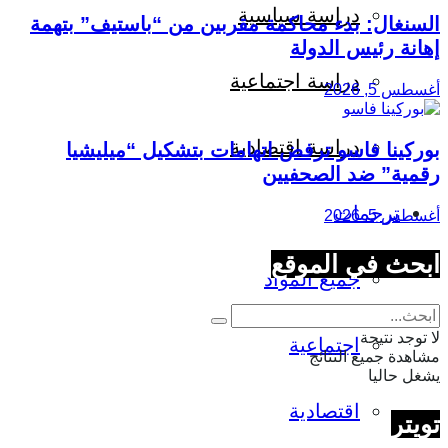
دراسة سياسية
السنغال: بدء محاكمة مقربين من “باستيف” بتهمة
إهانة رئيس الدولة
دراسة اجتماعية
أغسطس 5, 2026
دراسة اقتصادية
بوركينا فاسو ترفض اتهامات بتشكيل “ميليشيا
رقمية” ضد الصحفيين
ترجمات
أغسطس 5, 2026
ابحث في الموقع
جميع المواد
لا توجد نتيجة
اجتماعية
مشاهدة جميع النتائج
يشغل حاليا
اقتصادية
تويتر