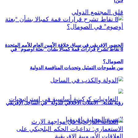
لاين)
الحضور الإفريقي في سباق خلافة الأمين العام للأمم المتحدة
8 نقاط تشرح قرارات قمة كمبالا بشأن “بعثة أوصوم” في
الصومال؟
بين طموحات التمثيل وتحديات المنافسة الدولية
رؤية نقدية: “الانقلاب الأخلاقي للدولة” في الساحل الإفريقي