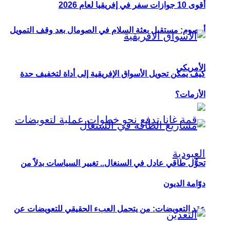
أقوى 10 جوازات سفر في إفريقيا لعام 2026
أوصوم: مستقبل بعثة السلام في الصومال بعد وقف التمويل
الأمريكي
كيف يمكن تحويل الأسواق الإفريقية إلى أداة لتخفيف حدة
الأزمات؟
تحوُّل طاقي عادل في السنغال.. تغيير السياسات بدلاً من
دوّامة الديون
عقد التعويضات: من يتحمل العبء الحقيقي للتعويضات عن