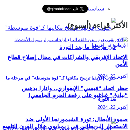
سياسية
الأكثر قراءة (أسبوع)
الاتحاد الإفريقي والشراكات في مجال إصلاح قطاع
الأمن
أكتوبر 22, 2024
جنوب إفريقيا ترسخ مكانتها كـ”قوة متوسطة” في مرحلة ما
حظر اتحاد “فيسي” الإيفواري.. واتارا يدهس
“بيادق” غباغبو على رقعة الحرم الجامعي!
بعد الثورة
أكتوبر 22, 2024
صمود الأبطال: ثورة الشيمورنجا الأولى ضد
الاستعمار البريطاني في زيمبابوي خلال القرن التاسع