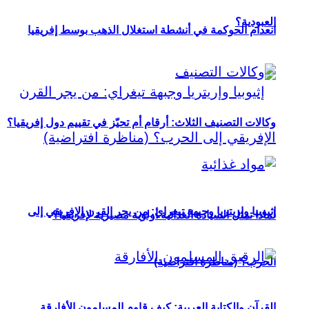
العبودية؟
انعدام الحوكمة في أنشطة استغلال الذهب بوسط إفريقيا
وكالات التصنيف الثلاث: أرقام أم تحيّز في تقييم دول إفريقيا؟
إثيوبيا وإريتريا وجبهة تيغراي: من يجر القرن الإفريقي إلى
لماذا تمثل السيادة الغذائية أولوية مصيرية لإفريقيا؟
الحرب؟ (مناظرة افتراضية)
القرآن والكتابة العربية: كيف قاوم المسلمون الأفارقة