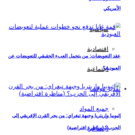
الأمريكي
سياسية
اقتصادية
عقد التعويضات: من يتحمل العبء الحقيقي للتعويضات عن
العبودية؟
اجتماعية
تقدير موقف
جميع المواد
إثيوبيا وإريتريا وجبهة تيغراي: من يجر القرن الإفريقي إلى
اجتماعي
الحرب؟ (مناظرة افتراضية)