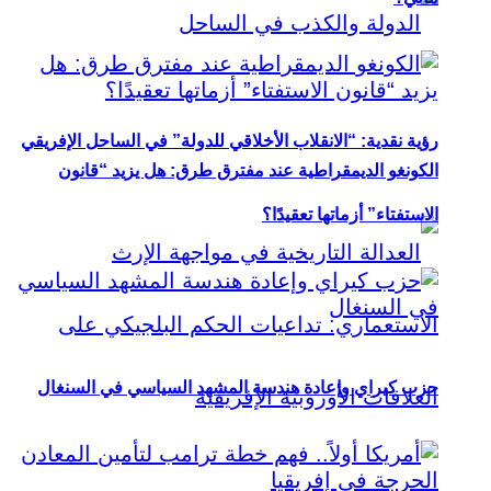
رؤية نقدية: “الانقلاب الأخلاقي للدولة” في الساحل الإفريقي
الكونغو الديمقراطية عند مفترق طرق: هل يزيد “قانون
الاستفتاء” أزماتها تعقيدًا؟
حزب كيراي وإعادة هندسة المشهد السياسي في السنغال