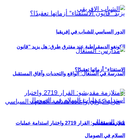
الدور السياسي للشباب في إفريقيا
الكونغو الديمقراطية عند مفترق طرق: هل يزيد “قانون
الاستفتاء” أزماتها تعقيدًا؟
المدرسة في السنغال: الواقع والتحديات وآفاق المستقبل
متلازمة مقديشو: القرار 2719 واختبار استدامة عمليات
السلام في الصومال