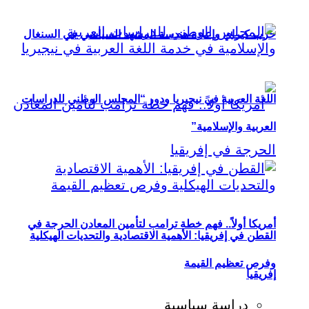
حزب كيراي وإعادة هندسة المشهد السياسي في السنغال
اللغة العربية في نيجيريا ودور “المجلس الوطني للدراسات
العربية والإسلامية”
أمريكا أولاً.. فهم خطة ترامب لتأمين المعادن الحرجة في
القطن في إفريقيا: الأهمية الاقتصادية والتحديات الهيكلية
وفرص تعظيم القيمة
إفريقيا
دراسة سياسية