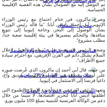
الدور السياسي للشباب في إفريقيا
تم التوصل إليه مع الصومال بشأن هذه القضية الإقليمية
الحساسة.
وصرح ماكرون، في ختام اجتماع مع رئيس الوزراء
الإثيوبي آبي أحمد، بأديس أبابا: “ما قاله رئيس الوزراء
بشأن الوصول إلى البحر، وحاجة إثيوبيا إلى تنويع
منافذها، والتحكم بمصيرها في بيئة إقليمية صعبة جداً،
مطلب مشروع”.
وشجع الرئيس الفرنسي على “مواصلة الحوار لإحلال
المدرسة في السنغال: الواقع والتحديات وآفاق المستقبل
السلام بشكل دائم في القرن الإفريقي، مع احترام سيادة
جميع الأطراف”.
من جهته، قال آبي أحمد إن ماكرون، الذي عُرضت صوره
على لوحات عملاقة في العاصمة الإثيوبية، صديق وأخ،
داعياً فرنسا إلى الاستثمار في إثيوبيا.
وتعهد الرئيس الفرنسي دعم أجندة الإصلاح الطموح التي
أطلقتها أديس أبابا لتحرير اقتصادها، لا سيما من خلال
دعم من الوكالة الفرنسية للتنمية بمبلغ 100 مليون يورو.