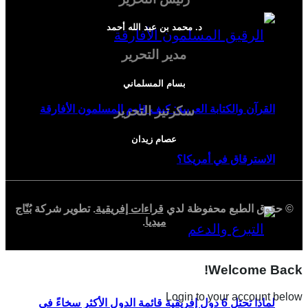
د. محمد بن عبد الله أحمد
مدير التحرير
بسام المسلماني
القرآن والكتابة العربية: كيف قاوم المسلمون الأفارقة
سكرتير التحرير
عصام زيدان
الاسترقاق في أمريكا؟
© حقوق الطبع محفوظة لدي
قراءات إفريقية
. تطوير شركة
بُنّاج
ميديا
.
Welcome Back!
Login to your account below
لماذا تحتل 6 دول إفريقية قائمة الدول الأكثر سخاءً في