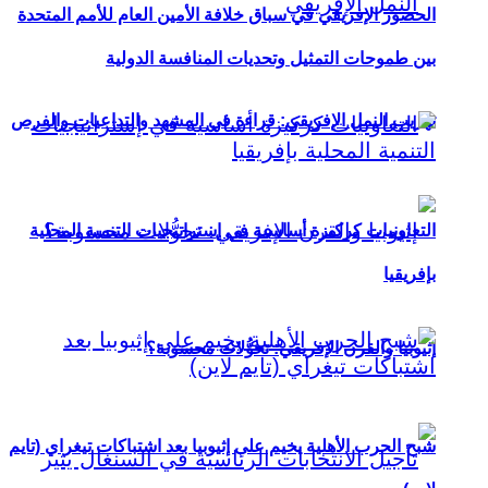
الحضور الإفريقي في سباق خلافة الأمين العام للأمم المتحدة
بين طموحات التمثيل وتحديات المنافسة الدولية
تهريب النمل الإفريقي: قراءة في المشهد والتداعيات والفرص
التعاونيات كركيزة أساسية في إستراتيجيات التنمية المحلية
بإفريقيا
إثيوبيا والقرن الإفريقي: تحوُّلات محسوبة؟
شبح الحرب الأهلية يخيم على إثيوبيا بعد اشتباكات تيغراي (تايم