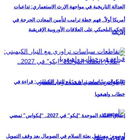
العدالة التاريخية في مواجهة الإرث الاستعماري: تداعيات
أمريكا أولاً.. فهم خطة ترامب لتأمين المعادن الحرجة في
الحكم البلجيكي على العلاقات الأوروبية الإفريقية
إفريقيا
تقاطعات سياسات تراوري مع التيار الكيميتي: قراءة في
خطاب واهيغويا
إطلاق العملة الموحدة “إيكو” في 2027.. “إيكواس” تمضي
أوصوم: مستقبل بعثة السلام في الصومال بعد وقف التمويل
قدمًا دون انتظار