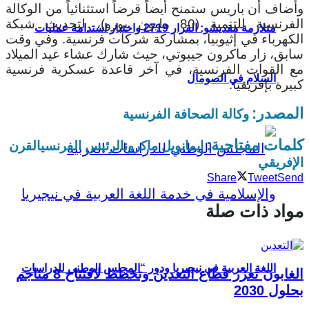
وأضاف أن باريس ستمنح أيضاً قرضاً استثنائياً من الوكالة
الفرنسية للتنمية (80 مليون يورو)، لتحديث شبكة
متلازمة مقديشو: القرار 2719 واختبار استدامة عمليات
الكهرباء في إثيوبيا، بمشاركة شركات فرنسية.
وفي وقت
سابق، زار ماكرون جيبوتي، حيث شارك عشاء عيد الميلاد
مع القوات الفرنسية، في آخر قاعدة عسكرية فرنسية
السلام في الصومال
كبيرة بإفريقيا.
المصدر:
وكالة الصحافة الفرنسية
كلمات مفتاحية:
إيمانويل ماكرون
الرئيس الفرنسي
القرن
الإفريقي
Share
Tweet
Send
مواد ذات صلة
اللغة العربية في نيجيريا ودور “المجلس الوطني للدراسات
الغابون تعزز قطاع التعدين وتخطط لافتتاح 8 مناجم
بحلول 2030