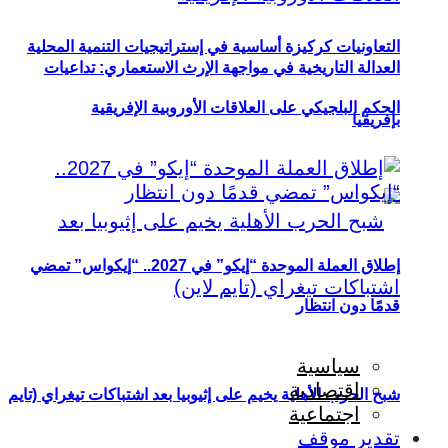
التعاونيات كركيزة أساسية في إستراتيجيات التنمية المحلية
العدالة التاريخية في مواجهة الإرث الاستعماري: تداعيات
الحكم البلجيكي على العلاقات الأوروبية الإفريقية
بإفريقيا
إطلاق العملة الموحدة “إيكو” في 2027.. “إيكواس” تمضي
قدمًا دون انتظار
سياسية
اقتصادية
شبح الحرب الأهلية يخيم على إثيوبيا بعد اشتباكات تيغراي (تايم
اجتماعية
تقدير موقف