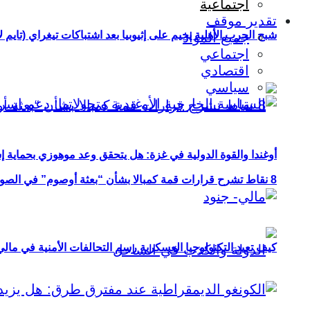
اجتماعية
تقدير موقف
شبح الحرب الأهلية يخيم على إثيوبيا بعد اشتباكات تيغراي (تايم ل
جميع المواد
اجتماعي
اقتصادي
سياسي
أوغندا والقوة الدولية في غزة: هل يتحقق وعد موهوزي بحماية إ
8 نقاط تشرح قرارات قمة كمبالا بشأن “بعثة أوصوم” في الصومال؟
كيف تعيد التكنولوجيا العسكرية رسم التحالفات الأمنية في مال