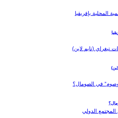
قيا
اين)