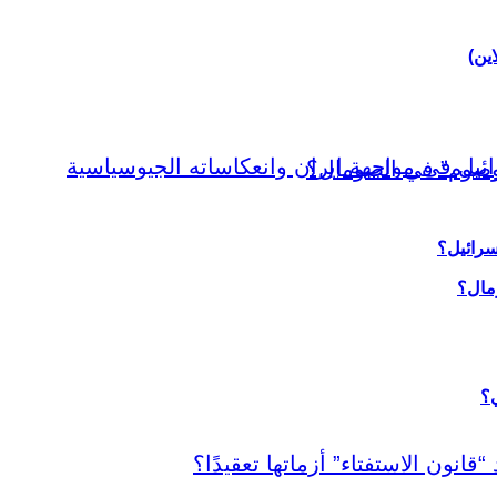
اين)
سرائيل؟
ي؟