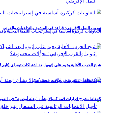
تهريب النمل الإفريقي: قراءة في المشهد والتداعيات والفرص
التعاونيات كركيزة أساسية في إستراتيجيات التنمية المحلية بإفري
شبح الحرب الأهلية يخيم على إثيوبيا بعد اشتباكات تيغراي (تايم ل
إثيوبيا والقرن الإفريقي: تحوُّلات محسوبة؟
8 نقاط تشرح قرارات قمة كمبالا بشأن “بعثة أوصوم” في الصومال؟