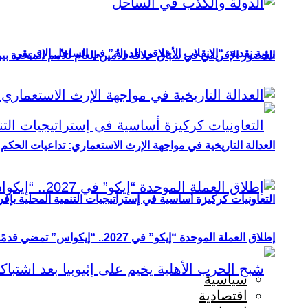
رؤية نقدية: “الانقلاب الأخلاقي للدولة” في الساحل الإفريقي
الحضور الإفريقي في سباق خلافة الأمين العام للأمم المتحدة ب
العدالة التاريخية في مواجهة الإرث الاستعماري: تداعيات الحكم ا
التعاونيات كركيزة أساسية في إستراتيجيات التنمية المحلية بإفري
إطلاق العملة الموحدة “إيكو” في 2027.. “إيكواس” تمضي قدمًا دون انتظار
سياسية
اقتصادية