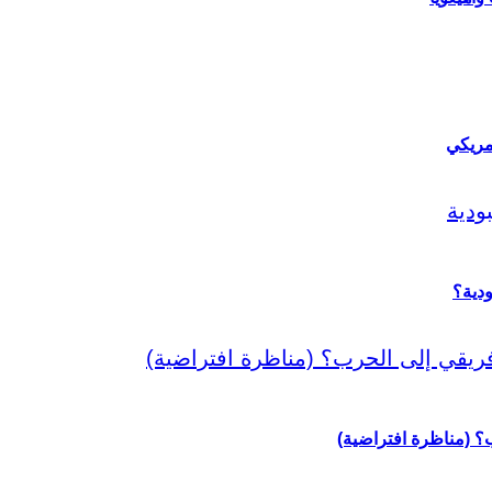
مريكي
دية؟
رب؟ (مناظرة افتراضية)