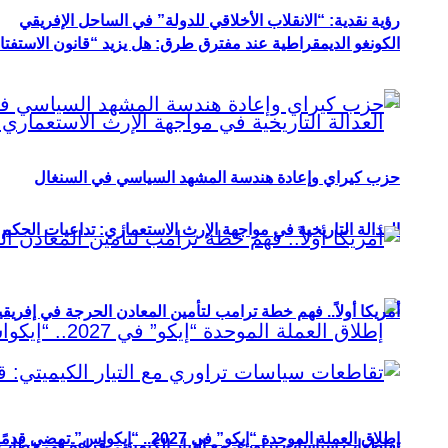
رؤية نقدية: “الانقلاب الأخلاقي للدولة” في الساحل الإفريقي
الكونغو الديمقراطية عند مفترق طرق: هل يزيد “قانون الاستفتاء” 
حزب كيراي وإعادة هندسة المشهد السياسي في السنغال
العدالة التاريخية في مواجهة الإرث الاستعماري: تداعيات الحكم ا
أمريكا أولاً.. فهم خطة ترامب لتأمين المعادن الحرجة في إفريقي
إطلاق العملة الموحدة “إيكو” في 2027.. “إيكواس” تمضي قدمًا دون انتظار
تقاطعات سياسات تراوري مع التيار الكيميتي: قراءة في خطاب و