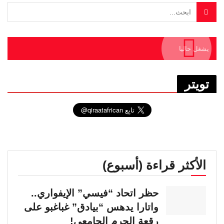
يشغل حاليا
تويتر
الأكثر قراءة (أسبوع)
حظر اتحاد “فيسي” الإيفواري..
واتارا يدهس “بيادق” غباغبو على
رقعة الحرم الجامعي!