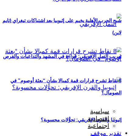
شبح الحرب الأهلية يخيم على إثيوبيا بعد اشتباكات تيغراي (تايم
لاين)
تهريب النمل الإفريقي: قراءة في المشهد والتداعيات والفرص
8 نقاط تشرح قرارات قمة كمبالا بشأن “بعثة أوصوم” في
الصومال؟
سياسية
اقتصادية
إثيوبيا والقرن الإفريقي: تحوُّلات محسوبة؟
اجتماعية
تقدير موقف