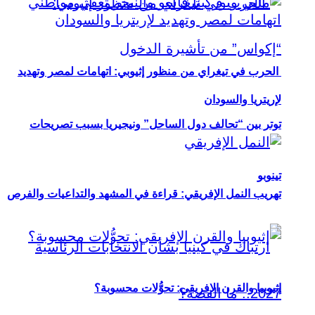
الحرب في تيغراي من منظور إثيوبي: اتهامات لمصر وتهديد
لإريتريا والسودان
توتر بين “تحالف دول الساحل” ونيجيريا بسبب تصريحات
تينوبو
تهريب النمل الإفريقي: قراءة في المشهد والتداعيات والفرص
إثيوبيا والقرن الإفريقي: تحوُّلات محسوبة؟