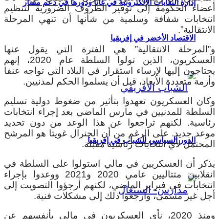
إدارة النفايات الإلكترونية في غانا ودورها في دعم مسار
أعضاء الحكومة إلى توفير الظروف الضرورية لتنظيم
انتخابات شفافة وسلمية من شأنها أن تنهي المرحلة
الانتقالية”.
الاقتصاد الأخضر في إفريقيا
و”المرحلة الانتقالية” هي الفترة التي يقول عنها
العسكريون، الذين تولوا السلطة عام 2020، إنهم
يحتاجون إليها لإرساء استقرار في البلاد التي تواجه عنفا
وأزمة متعددة الأبعاد، قبل أن يسلموا الحكم لمدنيين.
وكان العسكريون تعهدوا بتأثير من ضغوط دولية تسليم
السلطة للمدنيين في مارس الماضي بعد إجراء انتخابات
رئاسية. لكنهم تراجعوا عن هذا الوعد من دون تحديد
موعد جديد. على الرغم من أن الجنرال غويتا هو المرشح
الدور السياسي للشباب في إفريقيا
المحتمل لأي انتخابات رئاسية مقبلة.
يذكر أن العسكريين في مالي استولوا على السلطة في
انقلابين متتاليين عامي 2020 و2021 ووعدوا بإجراء
انتخابات في فبراير الماضي، لكنهم أرجؤوا التصويت إلى
أجل غير مسمى، وأرجعوا ذلك إلى مشكلات فنية.
ومنذ 2020، نأى العسكريون في مالي بأنفسهم عن