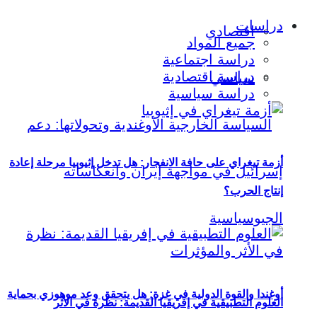
دراسات
اقتصادي
جميع المواد
دراسة اجتماعية
دراسة اقتصادية
سياسي
دراسة سياسية
أزمة تيغراي على حافة الانفجار: هل تدخل إثيوبيا مرحلة إعادة
إنتاج الحرب؟
أوغندا والقوة الدولية في غزة: هل يتحقق وعد موهوزي بحماية
العلوم التطبيقية في إفريقيا القديمة: نظرة في الأثر