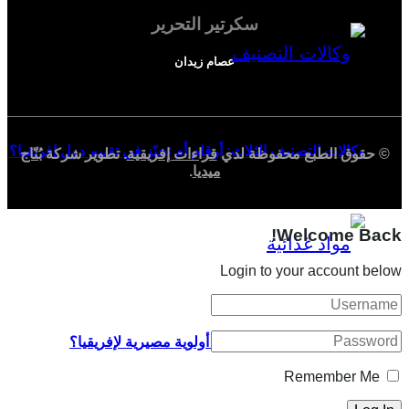
سكرتير التحرير
عصام زيدان
وكالات التصنيف الثلاث: أرقام أم تحيّز في تقييم دول إفريقيا؟
© حقوق الطبع محفوظة لدي
قراءات إفريقية
. تطوير شركة
بُنّاج
ميديا
.
Welcome Back!
Login to your account below
لماذا تمثل السيادة الغذائية أولوية مصيرية لإفريقيا؟
Remember Me