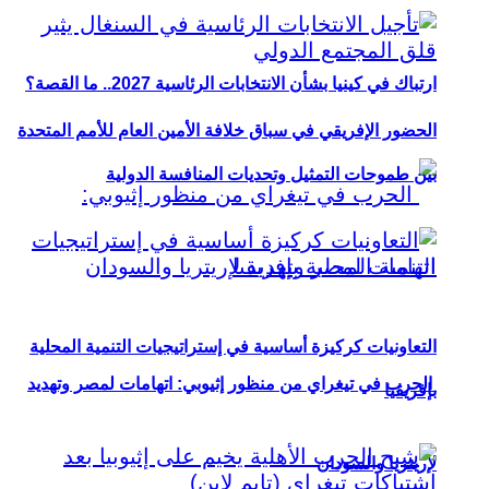
ارتباك في كينيا بشأن الانتخابات الرئاسية 2027.. ما القصة؟
الحضور الإفريقي في سباق خلافة الأمين العام للأمم المتحدة
بين طموحات التمثيل وتحديات المنافسة الدولية
التعاونيات كركيزة أساسية في إستراتيجيات التنمية المحلية
الحرب في تيغراي من منظور إثيوبي: اتهامات لمصر وتهديد
بإفريقيا
لإريتريا والسودان