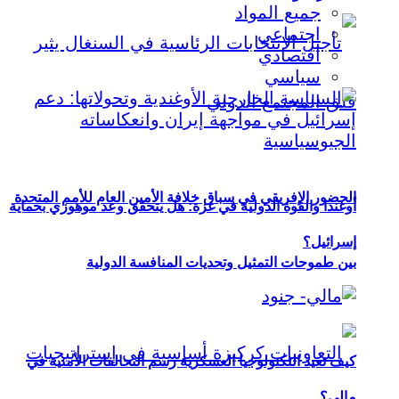
جميع المواد
اجتماعي
اقتصادي
سياسي
الحضور الإفريقي في سباق خلافة الأمين العام للأمم المتحدة
أوغندا والقوة الدولية في غزة: هل يتحقق وعد موهوزي بحماية
إسرائيل؟
بين طموحات التمثيل وتحديات المنافسة الدولية
كيف تعيد التكنولوجيا العسكرية رسم التحالفات الأمنية في
مالي؟