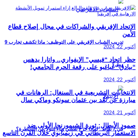
الاتحاد الإفريقي والشراكات في مجال إصلاح قطاع
الأمن
تدريب الشباب الإفريقي على التوظيف: ماذا تكشف تجارب 9
أكتوبر 22, 2024
حظر اتحاد “فيسي” الإيفواري.. واتارا يدهس
دول؟
“بيادق” غباغبو على رقعة الحرم الجامعي!
أكتوبر 22, 2024
الانتخابات التشريعية في السنغال: الرهانات في
مبارزة عن بُعْد بين عثمان سونكو وماكي سال
أكتوبر 21, 2024
صمود الأبطال: ثورة الشيمورنجا الأولى ضد
في 7 نقاط.. لماذا خرج تفشي وباء إيبولا عن السيطرة؟
الاستعمار البريطاني في زيمبابوي خلال القرن التاسع