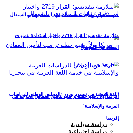
حزب كيراي وإعادة هندسة المشهد السياسي في السنغال
متلازمة مقديشو: القرار 2719 واختبار استدامة عمليات
السلام في الصومال
اللغة العربية في نيجيريا ودور “المجلس الوطني للدراسات
أمريكا أولاً.. فهم خطة ترامب لتأمين المعادن الحرجة في
العربية والإسلامية”
إفريقيا
دراسة سياسية
دراسة اجتماعية