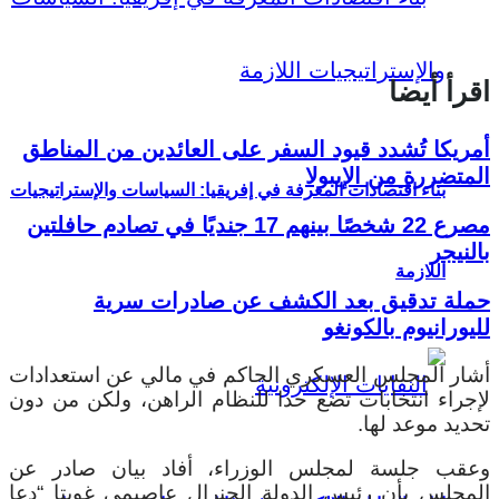
اقرأ أيضا
أمريكا تُشدد قيود السفر على العائدين من المناطق
المتضررة من الإيبولا
بناء اقتصادات المعرفة في إفريقيا: السياسات والإستراتيجيات
مصرع 22 شخصًا بينهم 17 جنديًا في تصادم حافلتين
بالنيجر
اللازمة
حملة تدقيق بعد الكشف عن صادرات سرية
لليورانيوم بالكونغو
أشار المجلس العسكري الحاكم في مالي عن استعدادات
لإجراء انتخابات تضع حدا للنظام الراهن، ولكن من دون
تحديد موعد لها.
وعقب جلسة لمجلس الوزراء، أفاد بيان صادر عن
المجلس بأن رئيس الدولة الجنرال عاصيمي غويتا “دعا