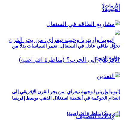
الأزمات؟
العبودية؟
تحوُّل طاقي عادل في السنغال.. تغيير السياسات بدلاً من
دوّامة الديون
إثيوبيا وإريتريا وجبهة تيغراي: من يجر القرن الإفريقي إلى
انعدام الحوكمة في أنشطة استغلال الذهب بوسط إفريقيا
الحرب؟ (مناظرة افتراضية)