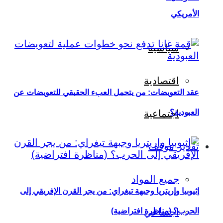
الأمريكي
سياسية
اقتصادية
عقد التعويضات: من يتحمل العبء الحقيقي للتعويضات عن
العبودية؟
اجتماعية
تقدير موقف
جميع المواد
إثيوبيا وإريتريا وجبهة تيغراي: من يجر القرن الإفريقي إلى
اجتماعي
الحرب؟ (مناظرة افتراضية)