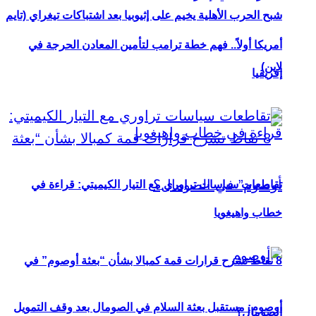
شبح الحرب الأهلية يخيم على إثيوبيا بعد اشتباكات تيغراي (تايم
أمريكا أولاً.. فهم خطة ترامب لتأمين المعادن الحرجة في
لاين)
إفريقيا
تقاطعات سياسات تراوري مع التيار الكيميتي: قراءة في
خطاب واهيغويا
8 نقاط تشرح قرارات قمة كمبالا بشأن “بعثة أوصوم” في
أوصوم: مستقبل بعثة السلام في الصومال بعد وقف التمويل
الصومال؟