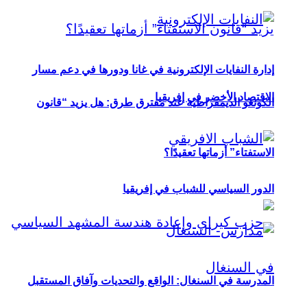
إدارة النفايات الإلكترونية في غانا ودورها في دعم مسار
الاقتصاد الأخضر في إفريقيا
الكونغو الديمقراطية عند مفترق طرق: هل يزيد “قانون
الاستفتاء” أزماتها تعقيدًا؟
الدور السياسي للشباب في إفريقيا
المدرسة في السنغال: الواقع والتحديات وآفاق المستقبل