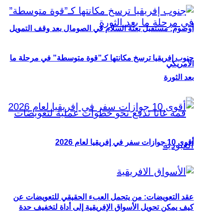
أوصوم: مستقبل بعثة السلام في الصومال بعد وقف التمويل
جنوب إفريقيا ترسخ مكانتها كـ”قوة متوسطة” في مرحلة ما
الأمريكي
بعد الثورة
أقوى 10 جوازات سفر في إفريقيا لعام 2026
عقد التعويضات: من يتحمل العبء الحقيقي للتعويضات عن
كيف يمكن تحويل الأسواق الإفريقية إلى أداة لتخفيف حدة