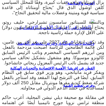
يزال أومتاتاه يواجه عقبات كبيرة، وفقًا للمحلل السياسي
العربية والإسلامية”
كلفن أوشول الذق قال “يحتاج أومتاتاه إلى قاعدة
سياسية قوية ومتينة وعضلات مالية لتحقيق النجاح”،
وبالنسبة للسيناتور سامسون تشيرارجي، حليف روتو،
يحتاج أومتاتاه إلى 7 مليارات شلن كيني (54 مليون دولار)
على الأقل لإدارة حملة رئاسية ناجحة.
وقد تكون انتخابات عام 2027 على بعد أكثر من عامين،
لكن قائمة الطامحين للرئاسة أصبحت مزدحمة بالفعل.
ومن أبرزهم السياسي المخضرم ونائب الرئيس السابق
كالونزو موسيوكا. وهو مشغول بتشكيل تحالف سياسي
جديد قد يشمل نائب الرئيس المعزول ريجاتي جاتشاجوا.
القطن في إفريقيا: الأهمية الاقتصادية والتحديات الهيكلية
ويفكر فريد ماتيانجي، وهو وزير قوي سابق في النظام
السابق، أيضًا في الترشح لهذا المقعد وقد استأجر بالفعل
شركة ضغط كندية مقرها مونتريال مقابل 250 ألف دولار
وفرص تعظيم القيمة
لمساعدته في حشد الدعم الدولي في محاولته.
في مقابلة مع صحيفة ديلي نيشن المحلية، أعرب حاكم
منطقة ترانس نزويا جورج ناتيمبيا أيضًا عن اهتمامه