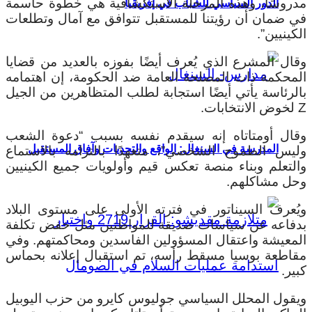
مدروسًا، وهذه المرحلة الاستكشافية هي خطوة حاسمة
الدور السياسي للشباب في إفريقيا
في ضمان أن رؤيتنا للمستقبل تتوافق مع آمال وتطلعات
الكينيين”.
وقال المشرع الذي يُعرف أيضًا بفوزه بالعديد من قضايا
المحكمة ذات المصلحة العامة ضد الحكومة، إن اهتمامه
بالرئاسة يأتي أيضًا استجابة لطلب المتظاهرين من الجيل
Z لخوض الانتخابات.
وقال أومتاتاه إنه سيقدم نفسه بسبب “دعوة الشعب
المدرسة في السنغال: الواقع والتحديات وآفاق المستقبل
وليس الطموح الشخصي”، متعهدًا بالتزامه بالاستماع
والتعلم وبناء منصة تعكس قيم وأولويات جميع الكينيين
وحل مشاكلهم.
ويُعرف السيناتور في فترته الأولى على مستوى البلاد
بدفاعه عن سياسات صديقة للمواطنين مثل خفض تكلفة
المعيشة واعتقال المسؤولين الفاسدين ومحاكمتهم. وفي
مقاطعة بوسيا مسقط رأسه، تم استقبال إعلانه بحماس
كبير.
ويقول المحلل السياسي جوليوس كايرو من حزب اليوبيل