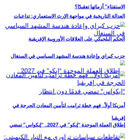
الاستفتاء” أزماتها تعقيدًا؟
العدالة التاريخية في مواجهة الإرث الاستعماري: تداعيات
الحكم البلجيكي على العلاقات الأوروبية الإفريقية
حزب كيراي وإعادة هندسة المشهد السياسي في السنغال
أمريكا أولاً.. فهم خطة ترامب لتأمين المعادن الحرجة في
إفريقيا
إطلاق العملة الموحدة “إيكو” في 2027.. “إيكواس” تمضي