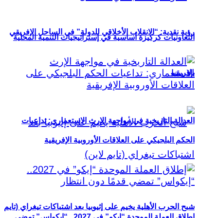
رؤية نقدية: “الانقلاب الأخلاقي للدولة” في الساحل الإفريقي
التعاونيات كركيزة أساسية في إستراتيجيات التنمية المحلية
بإفريقيا
العدالة التاريخية في مواجهة الإرث الاستعماري: تداعيات
الحكم البلجيكي على العلاقات الأوروبية الإفريقية
شبح الحرب الأهلية يخيم على إثيوبيا بعد اشتباكات تيغراي (تايم
إطلاق العملة الموحدة “إيكو” في 2027.. “إيكواس” تمضي