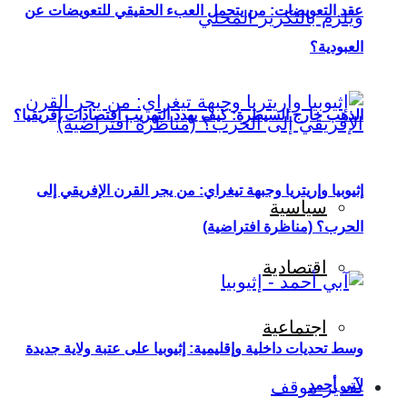
عقد التعويضات: من يتحمل العبء الحقيقي للتعويضات عن
العبودية؟
الذهب خارج السيطرة: كيف يهدد التهريب اقتصادات إفريقيا؟
إثيوبيا وإريتريا وجبهة تيغراي: من يجر القرن الإفريقي إلى
سياسية
الحرب؟ (مناظرة افتراضية)
اقتصادية
اجتماعية
وسط تحديات داخلية وإقليمية: إثيوبيا على عتبة ولاية جديدة
لآبي أحمد
تقدير موقف