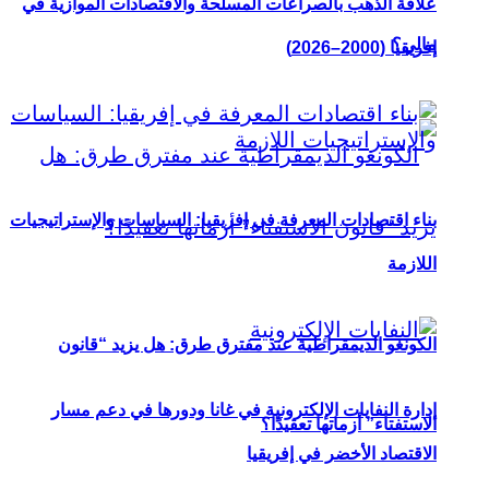
علاقة الذهب بالصراعات المسلحة والاقتصادات الموازية في
مالي؟
إفريقيا (2000–2026)
بناء اقتصادات المعرفة في إفريقيا: السياسات والإستراتيجيات
اللازمة
الكونغو الديمقراطية عند مفترق طرق: هل يزيد “قانون
إدارة النفايات الإلكترونية في غانا ودورها في دعم مسار
الاستفتاء” أزماتها تعقيدًا؟
الاقتصاد الأخضر في إفريقيا