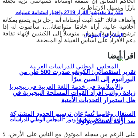
الحاكم السابق إن سمعة أومتاتاه كسياسي نزيه تجعله
بارزًا ويسهل الارتباط به.
متلازمة مقديشو: القرار 2719 واختبار استدامة عمليات
وأضاف قائلا: “لقد أثبت أومتاتاه أنه رجل نزيه يتمتع بمكانة
أخلاقية عالية. أراه خادمًا متواضعًا،…، سأصوت له إذا
ترشح للرئاسة”، يقول، متوسلاً إلى الكينيين لإنهاء ثقافة
السلام في الصومال
دعم الأفراد على أساس القبيلة أو المنطقة.
اقرأ أيضا
تقرير استقصائي: الكونغو صدرت 500 طن من
اليورانيوم إلى الصين سرًا
زيادة رواتب أفراد القوات المسلحة النيجيرية في
ظل استمرار التحديات الأمنية
السنغال وغامبيا تُسرّعان ترسيم الحدود المشتركة
اللغة العربية في نيجيريا ودور “المجلس الوطني للدراسات
بعد أزمة معسكر بولوك
على الرغم من سجله الموثوق مع الناس على الأرض، لا