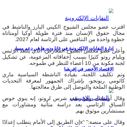
اقترب عضو مجلس الشيوخ الكيني البارز والناشط في
مجال حقوق الإنسان منذ فترة طويلة أوكيا أومتاتاه
خطوة واحدة من التنافس على الرئاسة لعام 2027.
إدارة النفايات الإلكترونية في غانا ودورها في دعم مسار
وأعلن عضو مجلس الشيوخ المعارض، الذي ينتقد الرئيس
ويليام روتو كثيرًا بسبب إخفاقاته المزعومة، عن تشكيل
لجنة مكونة من 10 أعضاء للنظر في طموحه.
الاقتصاد الأخضر في إفريقيا
وتم تكليف اللجنة، بقيادة الناشطة السياسية ماري
كاثومي ريونجو، بإشراك الجمهور لمعرفة التحديات
الوطنية الملحة والتوصل إلى طرق معالجتها.
وقال أومتاتاه، وهو منتقد شرس لروتو، إنه ينوي خوض
السباق الرئاسي بعد دراسة متأنية ومشاورات مع
مستشارين موثوق بهم.
وقال على منصة:” “xإن الطريق إلى الأمام يتطلب إعدادًا