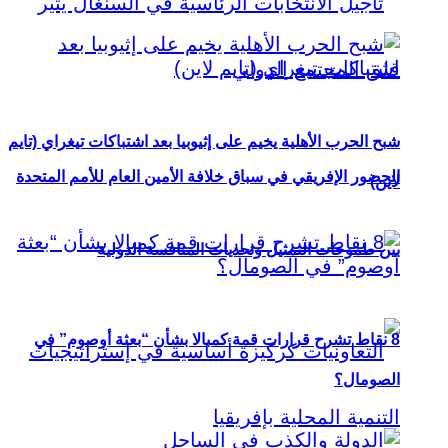
شبح الحرب الأهلية يخيم على إثيوبيا بعد اشتباكات تيغراي (تايم
الحضور الإفريقي في سباق خلافة الأمين العام للأمم المتحدة
لاين)
بين طموحات التمثيل وتحديات المنافسة الدولية
8 نقاط تشرح قرارات قمة كمبالا بشأن “بعثة أوصوم” في
الصومال؟