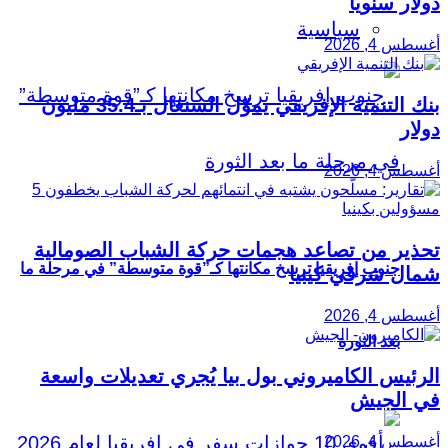
دولار سنويًا
سياسية
أغسطس 4, 2026
بنك التنمية الإفريقي يموّل السنغال بـ35.4 مليون
دولار
أغسطس 4, 2026
تحذير من تصاعد هجمات حركة الشباب الصومالية
جنوب إفريقيا ترسخ مكانتها كـ”قوة متوسطة” في مرحلة ما
شمال شرقي كينيا
أغسطس 4, 2026
بعد الثورة
الرئيس الكاميروني بول بيا يُجري تعديلات واسعة
في الجيش
أغسطس 4, 2026