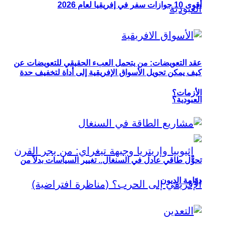
أقوى 10 جوازات سفر في إفريقيا لعام 2026
عقد التعويضات: من يتحمل العبء الحقيقي للتعويضات عن
كيف يمكن تحويل الأسواق الإفريقية إلى أداة لتخفيف حدة
الأزمات؟
العبودية؟
تحوُّل طاقي عادل في السنغال.. تغيير السياسات بدلاً من
دوّامة الديون