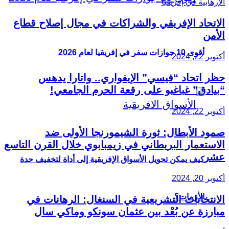
الاتحاد الإفريقي والشراكات في مجال إصلاح قطاع
الأمن
أقوى 10 جوازات سفر في إفريقيا لعام 2026
أكتوبر 22, 2024
حظر اتحاد “فيسي” الإيفواري.. واتارا يدهس
“بيادق” غباغبو على رقعة الحرم الجامعي!
أكتوبر 22, 2024
صمود الأبطال: ثورة الشيمورنجا الأولى ضد
الاستعمار البريطاني في زيمبابوي خلال القرن التاسع
عشر
كيف يمكن تحويل الأسواق الإفريقية إلى أداة لتخفيف حدة
أكتوبر 20, 2024
الأزمات؟
الانتخابات التشريعية في السنغال: الرهانات في
مبارزة عن بُعْد بين عثمان سونكو وماكي سال