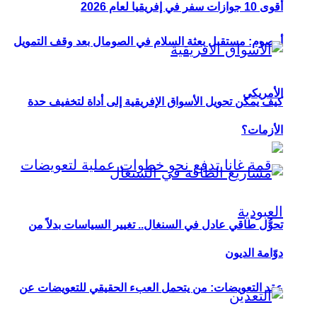
أقوى 10 جوازات سفر في إفريقيا لعام 2026
أوصوم: مستقبل بعثة السلام في الصومال بعد وقف التمويل
الأمريكي
كيف يمكن تحويل الأسواق الإفريقية إلى أداة لتخفيف حدة
الأزمات؟
تحوُّل طاقي عادل في السنغال.. تغيير السياسات بدلاً من
دوّامة الديون
عقد التعويضات: من يتحمل العبء الحقيقي للتعويضات عن