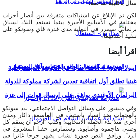
الدور السياسي للشباب في إفريقيا
سال بأغلبية ساحقة.
لكن تم الإبلاغ عن اشتباكات متفرقة بين أنصار أحزاب
مختلفة في الأسابيع الأخيرة بينما تستعد البلاد لسباق
برلماني سيقرر في النهاية مدى قدرة فاي وسونكو على
تنفيذ أجندتهما.
اقرأ أيضا
المدرسة في السنغال: الواقع والتحديات وآفاق المستقبل
إيبولا يتجاوز 4 آلاف إصابة في الكونغو الديمقراطية
غينيا تطلق أول اتفاقية تعدين لشركة مملوكة للدولة
البرلمان الأوغندي يوافق على إرسال قوات إلى غزة
وفي منشور على وسائل التواصل الاجتماعي، ندد سونكو
بالهجمات ضد أنصار باستيف في العاصمة داكار ومدن
أخرى منذ بدء الحملة الانتخابية. وكتب “أرجو أن ينتقم كل
وطني هاجموه وأصابوه. وسنمارس حقنا المشروع في
الرد”. ورافق النص صورة لشاب يظهر جرحا غائرا في