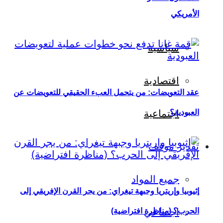
الأمريكي
سياسية
اقتصادية
عقد التعويضات: من يتحمل العبء الحقيقي للتعويضات عن
العبودية؟
اجتماعية
تقدير موقف
جميع المواد
إثيوبيا وإريتريا وجبهة تيغراي: من يجر القرن الإفريقي إلى
اجتماعي
الحرب؟ (مناظرة افتراضية)