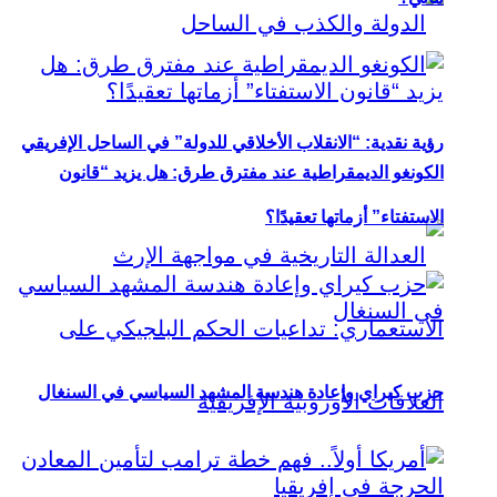
رؤية نقدية: “الانقلاب الأخلاقي للدولة” في الساحل الإفريقي
الكونغو الديمقراطية عند مفترق طرق: هل يزيد “قانون
الاستفتاء” أزماتها تعقيدًا؟
حزب كيراي وإعادة هندسة المشهد السياسي في السنغال