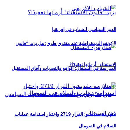
الدور السياسي للشباب في إفريقيا
الكونغو الديمقراطية عند مفترق طرق: هل يزيد “قانون
الاستفتاء” أزماتها تعقيدًا؟
المدرسة في السنغال: الواقع والتحديات وآفاق المستقبل
متلازمة مقديشو: القرار 2719 واختبار استدامة عمليات
السلام في الصومال