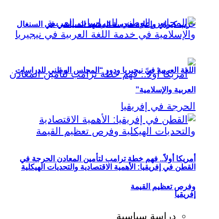
حزب كيراي وإعادة هندسة المشهد السياسي في السنغال
اللغة العربية في نيجيريا ودور “المجلس الوطني للدراسات
العربية والإسلامية”
أمريكا أولاً.. فهم خطة ترامب لتأمين المعادن الحرجة في
القطن في إفريقيا: الأهمية الاقتصادية والتحديات الهيكلية
وفرص تعظيم القيمة
إفريقيا
دراسة سياسية