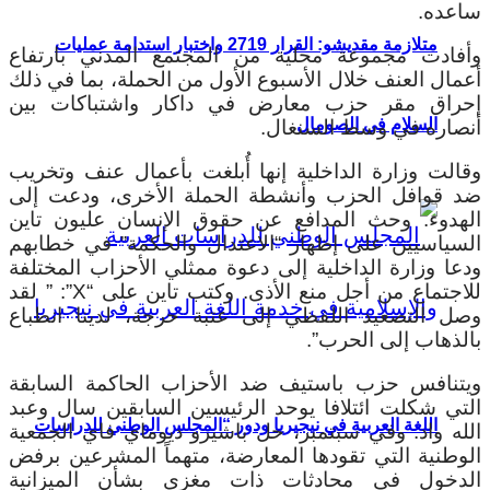
ساعده.
متلازمة مقديشو: القرار 2719 واختبار استدامة عمليات
وأفادت مجموعة محلية من المجتمع المدني بارتفاع
أعمال العنف خلال الأسبوع الأول من الحملة، بما في ذلك
إحراق مقر حزب معارض في داكار واشتباكات بين
السلام في الصومال
أنصاره في وسط السنغال.
وقالت وزارة الداخلية إنها أُبلغت بأعمال عنف وتخريب
ضد قوافل الحزب وأنشطة الحملة الأخرى، ودعت إلى
الهدوء. وحث المدافع عن حقوق الإنسان عليون تاين
السياسيين على إظهار “الاعتدال والحكمة” في خطابهم
ودعا وزارة الداخلية إلى دعوة ممثلي الأحزاب المختلفة
للاجتماع من أجل منع الأذى. وكتب تاين على “X”: ” لقد
وصل التصعيد اللفظي إلى عتبة حرجة، لدينا انطباع
بالذهاب إلى الحرب”.
ويتنافس حزب باستيف ضد الأحزاب الحاكمة السابقة
التي شكلت ائتلافا يوحد الرئيسين السابقين سال وعبد
اللغة العربية في نيجيريا ودور “المجلس الوطني للدراسات
الله واد.
وفي سبتمبر، حل باشيرو ديوماي فاي الجمعية
الوطنية التي تقودها المعارضة، متهماً المشرعين برفض
الدخول في محادثات ذات مغزى بشأن الميزانية