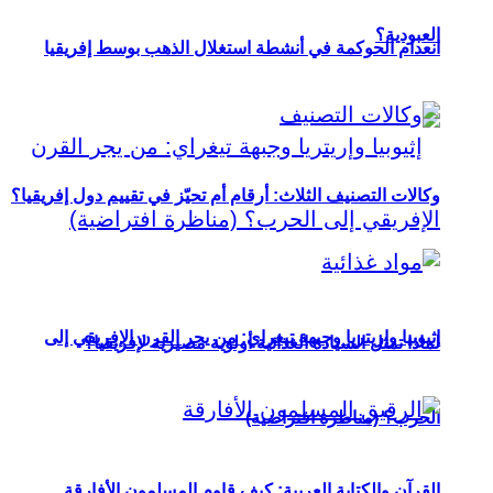
العبودية؟
انعدام الحوكمة في أنشطة استغلال الذهب بوسط إفريقيا
وكالات التصنيف الثلاث: أرقام أم تحيّز في تقييم دول إفريقيا؟
إثيوبيا وإريتريا وجبهة تيغراي: من يجر القرن الإفريقي إلى
لماذا تمثل السيادة الغذائية أولوية مصيرية لإفريقيا؟
الحرب؟ (مناظرة افتراضية)
القرآن والكتابة العربية: كيف قاوم المسلمون الأفارقة