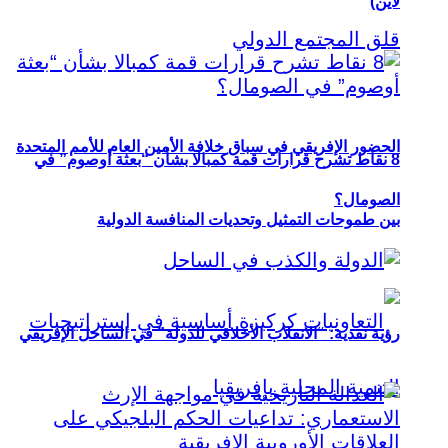
لاين)
الحضور الإفريقي في سباق خلافة الأمين العام للأمم المتحدة
8 نقاط تشرح قرارات قمة كمبالا بشأن “بعثة أوصوم” في
الصومال؟
بين طموحات التمثيل وتحديات المنافسة الدولية
رؤية نقدية: “الانقلاب الأخلاقي للدولة” في الساحل الإفريقي