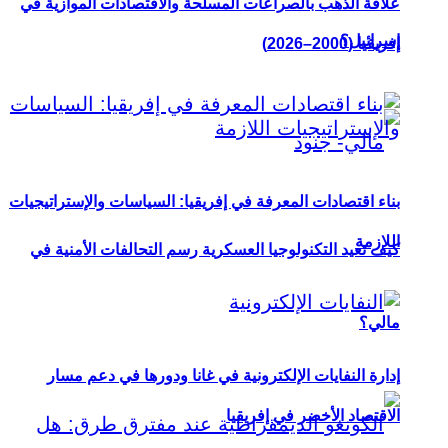
علاقة الذهب بالصراعات المسلحة والاقتصادات الموازية في
إسرائيل؟
إفريقيا (2000–2026)
بناء اقتصادات المعرفة في إفريقيا: السياسات والإستراتيجيات
اللازمة
كيف تعيد التكنولوجيا العسكرية رسم التحالفات الأمنية في
مالي؟
إدارة النفايات الإلكترونية في غانا ودورها في دعم مسار
الاقتصاد الأخضر في إفريقيا