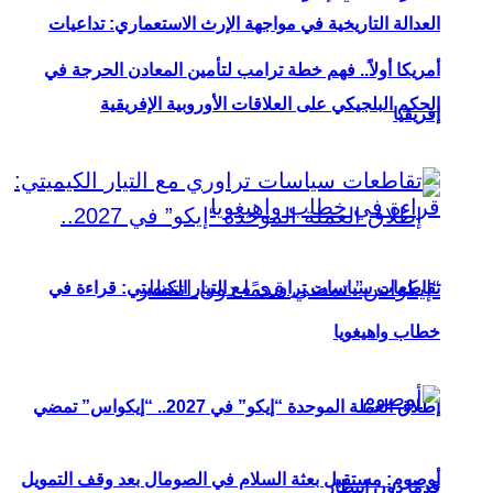
العدالة التاريخية في مواجهة الإرث الاستعماري: تداعيات
أمريكا أولاً.. فهم خطة ترامب لتأمين المعادن الحرجة في
الحكم البلجيكي على العلاقات الأوروبية الإفريقية
إفريقيا
تقاطعات سياسات تراوري مع التيار الكيميتي: قراءة في
خطاب واهيغويا
إطلاق العملة الموحدة “إيكو” في 2027.. “إيكواس” تمضي
أوصوم: مستقبل بعثة السلام في الصومال بعد وقف التمويل
قدمًا دون انتظار