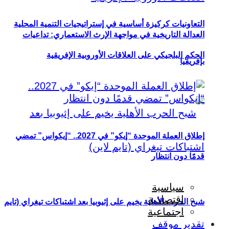
التعاونيات كركيزة أساسية في إستراتيجيات التنمية المحلية
العدالة التاريخية في مواجهة الإرث الاستعماري: تداعيات
الحكم البلجيكي على العلاقات الأوروبية الإفريقية
بإفريقيا
إطلاق العملة الموحدة “إيكو” في 2027.. “إيكواس” تمضي
قدمًا دون انتظار
سياسية
اقتصادية
شبح الحرب الأهلية يخيم على إثيوبيا بعد اشتباكات تيغراي (تايم
اجتماعية
تقدير موقف