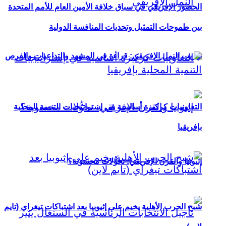
الحضور الإفريقي في سباق خلافة الأمين العام للأمم المتحدة
بين طموحات التمثيل وتحديات المنافسة الدولية
تهريب النمل الإفريقي: قراءة في المشهد والتداعيات والفرص
التعاونيات كركيزة أساسية في إستراتيجيات التنمية المحلية
بإفريقيا
إثيوبيا والقرن الإفريقي: تحوُّلات محسوبة؟
شبح الحرب الأهلية يخيم على إثيوبيا بعد اشتباكات تيغراي (تايم