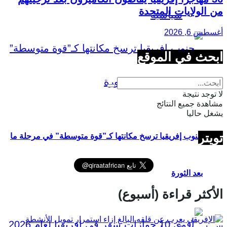
من الولايات المتحدة
سياسية
أغسطس 6, 2026
ابحث في الموقع
لا توجد نتيجة
مشاهدة جميع النتائج
يشغل حاليا
تويتر
جنوب إفريقيا ترسخ مكانتها كـ”قوة متوسطة” في مرحلة ما
بعد الثورة
الأكثر قراءة (أسبوع)