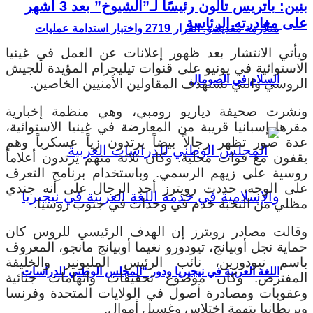
بنين: باتريس تالون رئيسًا لـ”الشيوخ” بعد 3 أشهر
على مغادرته الرئاسة
متلازمة مقديشو: القرار 2719 واختبار استدامة عمليات
ويأتي الانتشار بعد ظهور إعلانات عن العمل في غينيا
الاستوائية في يونيو على قنوات تيليجرام المؤيدة للجيش
السلام في الصومال
الروسي والتي تستهدف المقاولين الأمنيين الخاصين.
ونشرت صحيفة دياريو رومبي، وهي منظمة إخبارية
مقرها إسبانيا قريبة من المعارضة في غينيا الاستوائية،
عدة صور تظهر رجالاً بيضاً يرتدون زياً عسكرياً وهم
يقفون مع قوات محلية. وكان ثلاثة منهم يرتدون أعلاماً
روسية على زيهم الرسمي. وباستخدام برنامج التعرف
على الوجه، حددت رويترز أحد الرجال على أنه جندي
مظلي من النخبة خدم في وحدات في جنوب روسيا.
وقالت مصادر رويترز إن الهدف الرئيسي للروس كان
حماية نجل أوبيانج، تيودورو نغيما أوبيانج مانجو، المعروف
باسم تيودورين، نائب الرئيس المليونير والخليفة
اللغة العربية في نيجيريا ودور “المجلس الوطني للدراسات
المفترض. وكان موضوع تحقيقات واتهامات جنائية
وعقوبات ومصادرة أصول في الولايات المتحدة وفرنسا
وبريطانيا بتهمة اختلاس وغسيل أموال.