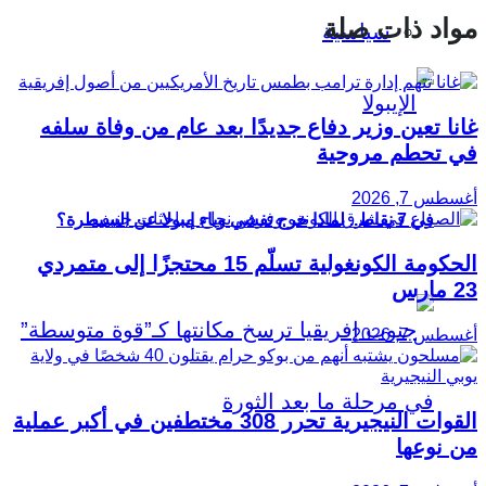
مواد ذات صلة
سياسية
غانا تعين وزير دفاع جديدًا بعد عام من وفاة سلفه
في تحطم مروحية
أغسطس 7, 2026
في 7 نقاط.. لماذا خرج تفشي وباء إيبولا عن السيطرة؟
الحكومة الكونغولية تسلّم 15 محتجزًا إلى متمردي
23 مارس
أغسطس 7, 2026
القوات النيجيرية تحرر 308 مختطفين في أكبر عملية
من نوعها