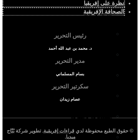
نظرة على إفريقيا
الصحافة الإفريقية
ثقافة وأدب
حوارات وتحقيقات
رئيس التحرير
د. محمد بن عبد الله أحمد
شخصيات
مدير التحرير
بسام المسلماني
قراءات تاريخية
سكرتير التحرير
متابعات
عصام زيدان
منظمات وهيئات
© حقوق الطبع محفوظة لدي
قراءات إفريقية
. تطوير شركة
بُنّاج
كتاب قراءات إفريقية
ميديا
.