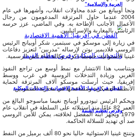
العربية والإسلامية”
ونجا أوبيانغ من عدة محاولات انقلاب، وأشهرها في عام
2004 عندما حاول المرتزقة المدعومون من رجال
الأعمال الأجانب الإطاحة به. وفي الماضي، عزز حرسه
الرئاسي بالمغاربة والإسرائيليين.
في زيارة إلى موسكو في سبتمبر، شكر أوبيانج الرئيس
الروسي فلاديمير بوتن لإرساله “مدربين” لتعزيز دفاعات
غينيا الاستوائية، حسبما ذكرت وكالة أنباء تاس الرسمية.
ويتناسب هذا الانتشار مع نمط أوسع من تراجع النفوذ
الغربي وزيادة التدخلات الروسية في غرب ووسط
إفريقيا، حيث أرسلت موسكو آلاف المرتزقة لحماية
الأنظمة العسكرية ومساعدتها في محاربة المتمردين.
القطن في إفريقيا: الأهمية الاقتصادية والتحديات الهيكلية
ويحكم الرئيس تيودورو أوبيانج نغيما مباسوجو البالغ من
العمر 82 عامًا منذ استيلائه على السلطة في انقلاب عام
وفرص تعظيم القيمة
1979 ويجهز ابنه المفضل لخلافته، يمكن للأمن الروسي
صد أي تهديد للسلالة الحاكمة.
وتنتج غينيا الاستوائية حاليا نحو 80 ألف برميل من النفط