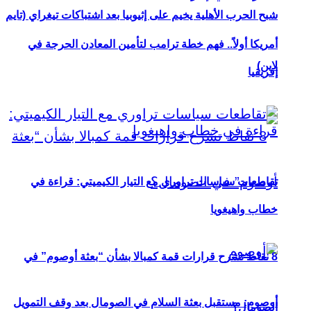
شبح الحرب الأهلية يخيم على إثيوبيا بعد اشتباكات تيغراي (تايم
أمريكا أولاً.. فهم خطة ترامب لتأمين المعادن الحرجة في
لاين)
إفريقيا
تقاطعات سياسات تراوري مع التيار الكيميتي: قراءة في
خطاب واهيغويا
8 نقاط تشرح قرارات قمة كمبالا بشأن “بعثة أوصوم” في
أوصوم: مستقبل بعثة السلام في الصومال بعد وقف التمويل
الصومال؟