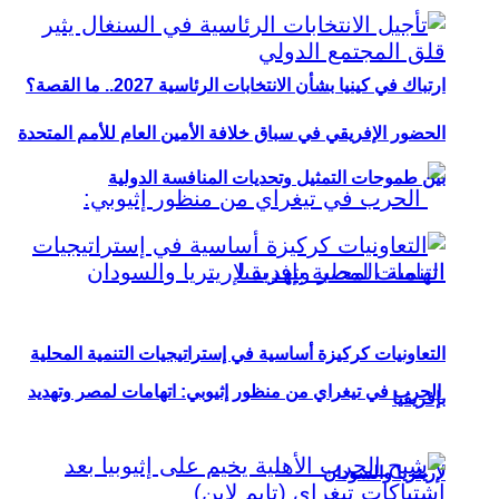
ارتباك في كينيا بشأن الانتخابات الرئاسية 2027.. ما القصة؟
الحضور الإفريقي في سباق خلافة الأمين العام للأمم المتحدة
بين طموحات التمثيل وتحديات المنافسة الدولية
التعاونيات كركيزة أساسية في إستراتيجيات التنمية المحلية
الحرب في تيغراي من منظور إثيوبي: اتهامات لمصر وتهديد
بإفريقيا
لإريتريا والسودان