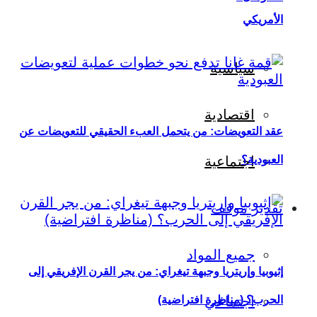
الأمريكي
سياسية
اقتصادية
عقد التعويضات: من يتحمل العبء الحقيقي للتعويضات عن
العبودية؟
اجتماعية
تقدير موقف
جميع المواد
إثيوبيا وإريتريا وجبهة تيغراي: من يجر القرن الإفريقي إلى
اجتماعي
الحرب؟ (مناظرة افتراضية)