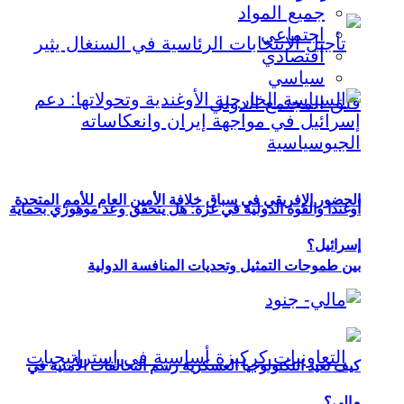
جميع المواد
اجتماعي
اقتصادي
سياسي
الحضور الإفريقي في سباق خلافة الأمين العام للأمم المتحدة
أوغندا والقوة الدولية في غزة: هل يتحقق وعد موهوزي بحماية
إسرائيل؟
بين طموحات التمثيل وتحديات المنافسة الدولية
كيف تعيد التكنولوجيا العسكرية رسم التحالفات الأمنية في
مالي؟