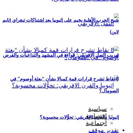
شبح الحرب الأهلية يخيم على إثيوبيا بعد اشتباكات تيغراي (تايم
لاين)
تهريب النمل الإفريقي: قراءة في المشهد والتداعيات والفرص
8 نقاط تشرح قرارات قمة كمبالا بشأن “بعثة أوصوم” في
الصومال؟
سياسية
اقتصادية
إثيوبيا والقرن الإفريقي: تحوُّلات محسوبة؟
اجتماعية
تقدير موقف