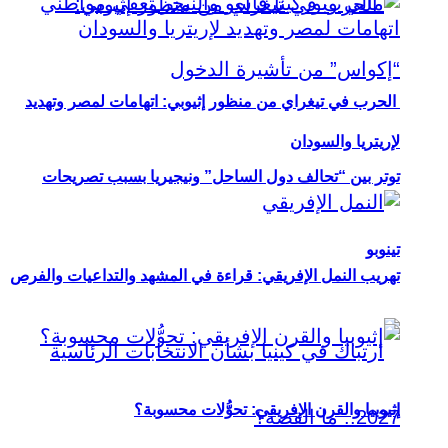
الحرب في تيغراي من منظور إثيوبي: اتهامات لمصر وتهديد
لإريتريا والسودان
توتر بين “تحالف دول الساحل” ونيجيريا بسبب تصريحات
تينوبو
تهريب النمل الإفريقي: قراءة في المشهد والتداعيات والفرص
إثيوبيا والقرن الإفريقي: تحوُّلات محسوبة؟