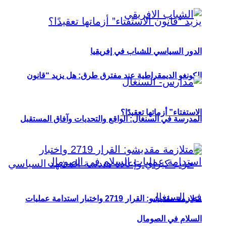
الدور السياسي للشباب في إفريقيا
الكونغو الديمقراطية عند مفترق طرق: هل يزيد “قانون
الاستفتاء” أزماتها تعقيدًا؟
المدرسة في السنغال: الواقع والتحديات وآفاق المستقبل
متلازمة مقديشو: القرار 2719 واختبار استدامة عمليات
السلام في الصومال