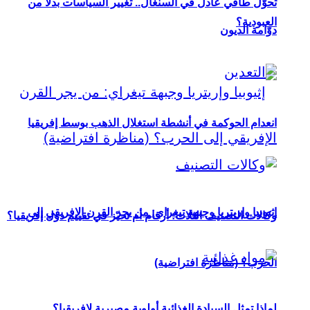
تحوُّل طاقي عادل في السنغال.. تغيير السياسات بدلاً من
العبودية؟
دوّامة الديون
انعدام الحوكمة في أنشطة استغلال الذهب بوسط إفريقيا
إثيوبيا وإريتريا وجبهة تيغراي: من يجر القرن الإفريقي إلى
وكالات التصنيف الثلاث: أرقام أم تحيّز في تقييم دول إفريقيا؟
الحرب؟ (مناظرة افتراضية)
لماذا تمثل السيادة الغذائية أولوية مصيرية لإفريقيا؟