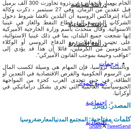
الخام يوميا، بانخفاض عن ذروة تجاوزت 300 ألف برميل
دراسة سياسية
قبل عقدين من الزمان. وفي 27 سبتمبر ، ذكرت وكالة
أنباء إنترفاكس الروسية أن البلدين ناقشا شروط دخول
الشركات الروسية إلى قطاع النفط والغاز في غينيا
دراسة اجتماعية
الاستوائية. وقال متحدث باسم وزارة الخارجية الأميركية
إنها شجعت جميع البلدان، بما في ذلك غينيا الاستوائية،
على تجنب المعاملات مع الدفاع الروسي أو الوكلاء
دراسة اقتصادية
المدعومين من الكرملين، قائلا إن هذا قد يؤدي إلى
“عواقب وخيمة بموجب القانون الأميركي”.
ترجمات
وبالنسبة لروسيا، فإن المهام هي وسيلة لكسب المال
من الرسوم الحكومية والفرص الاقتصادية في التعدين أو
الطاقة، في حين تتحدى الغرب كجزء من المواجهة
جميع المواد
الجيوسياسية العالمية التي تجري بشكل دراماتيكي في
أوكرانيا.
اجتماعية
المصدر:
رويترز
كلمات مفتاحية:
المجتمع المدني
المعارضة
روسيا
اقتصادية
Share
Tweet
Send