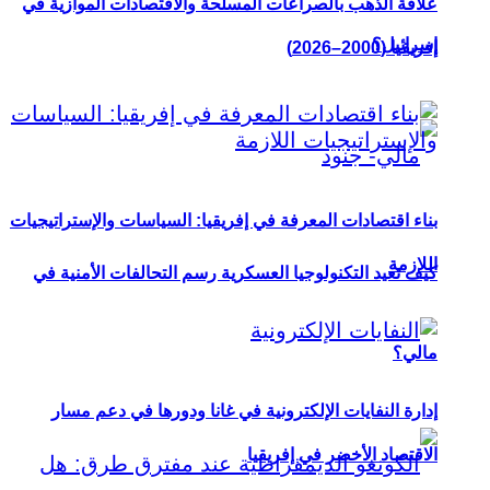
علاقة الذهب بالصراعات المسلحة والاقتصادات الموازية في
إسرائيل؟
إفريقيا (2000–2026)
بناء اقتصادات المعرفة في إفريقيا: السياسات والإستراتيجيات
اللازمة
كيف تعيد التكنولوجيا العسكرية رسم التحالفات الأمنية في
مالي؟
إدارة النفايات الإلكترونية في غانا ودورها في دعم مسار
الاقتصاد الأخضر في إفريقيا