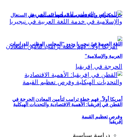
حزب كيراي وإعادة هندسة المشهد السياسي في السنغال
اللغة العربية في نيجيريا ودور “المجلس الوطني للدراسات
العربية والإسلامية”
أمريكا أولاً.. فهم خطة ترامب لتأمين المعادن الحرجة في
القطن في إفريقيا: الأهمية الاقتصادية والتحديات الهيكلية
وفرص تعظيم القيمة
إفريقيا
دراسة سياسية