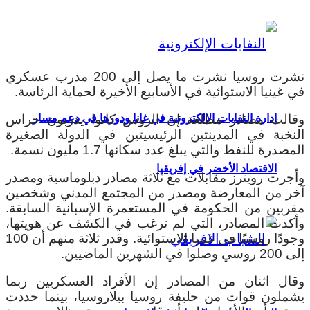
نشرت روسيا نشرت ما يصل إلى 200 مدرب عسكري
في غينيا الاستوائية في الأسابيع الأخيرة لحماية الرئاسة.
وقالت مصادر مطلعة إن الروس كانوا يدربون حراس
إدارة النفايات الإلكترونية في غانا ودورها في دعم مسار
النخبة في المدينتين الرئيسيتين في الدولة الصغيرة
المصدرة للنفط والتي يبلغ عدد سكانها 1.7 مليون نسمة.
الاقتصاد الأخضر في إفريقيا
وأجرت رويترز مقابلات مع ثلاثة مصادر دبلوماسية ومصدر
آخر من المعارضة ومصدر من المجتمع المدني وشخصين
مقربين من الحكومة في المستعمرة الإسبانية السابقة.
وأكدت المصادر، التي لم ترغب في الكشف عن هويتها،
وجودًا روسيًا في غينيا الاستوائية. وقدر ثلاثة منهم أن 100
إلى 200 روسي وصلوا في الشهرين الماضيين.
وقال اثنان من المصادر إن الأفراد العسكريين ربما
يشملون قوات من حليفة روسيا بيلاروسيا، بينما حددت