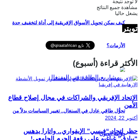
لا توجد نتيجة
مشاهدة جميع النتائج
يشغل حاليا
كيف يمكن تحويل الأسواق الإفريقية إلى أداة لتخفيف حدة
تويتر
الأزمات؟
الأكثر قراءة (أسبوع)
الاتحاد الإفريقي والشراكات في مجال إصلاح قطاع
الأمن
تحوُّل طاقي عادل في السنغال.. تغيير السياسات بدلاً من
أكتوبر 22, 2024
حظر اتحاد “فيسي” الإيفواري.. واتارا يدهس
دوّامة الديون
“بيادق” غباغبو على رقعة الحرم الجامعي!