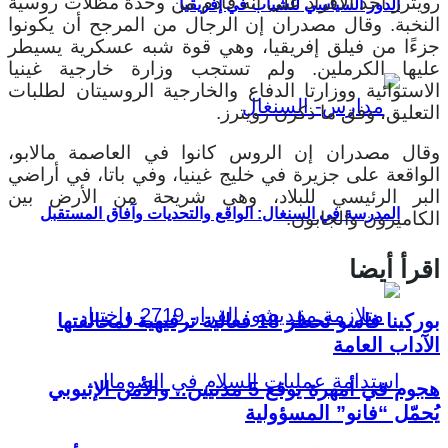
رويترز أحد الأفراد على أنه قادم من وحدة مظلات روسية
الدور السياسي للشباب في إفريقيا
النخبة. وقال مصدران إن الرجال من المرجح أن يكونوا
جزءًا من فيلق إفريقيا، وهي قوة شبه عسكرية يسيطر
عليها الكرملين. ولم تستجب وزارة خارجية غينيا
الاستوائية ووزارتا الدفاع والخارجية الروسيتان لطلبات
التعليق، وفق ما ذكرن رويترز.
وقال مصدران إن الروس كانوا في العاصمة مالابو،
الواقعة على جزيرة في خليج غينيا، وفي باتا، في أراضي
البر الرئيسي للبلاد، وهي شريحة من الأرض بين
المدرسة في السنغال: الواقع والتحديات وآفاق المستقبل
الكاميرون والجابون.
اقرأ أيضا
بوركينا فاسو تحظر 18 فعالية ترفيهية لمخالفتها
الآداب العامة
هجوم في أمهرة يوقع 5 مدنيين.. والأمن الإثيوبي
يُحمّل “فانو” المسؤولية