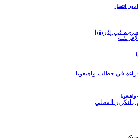
ا
اهيغويا
مريكي