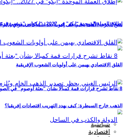
إطلاق العملة الموحدة “إيكو” في 2027.. “إيكواس” تمضي قدمًا دون انتظار
شبح الحرب الأهلية يخيم على إثيوبيا بعد اشتباكات تيغراي (تايم ل
القلق الاقتصادي يهيمن على أولويات الشعوب الإفريقية
8 نقاط تشرح قرارات قمة كمبالا بشأن “بعثة أوصوم” في الصومال؟
الذهب خارج السيطرة: كيف يهدد التهريب اقتصادات إفريقيا؟
سياسية
اقتصادية