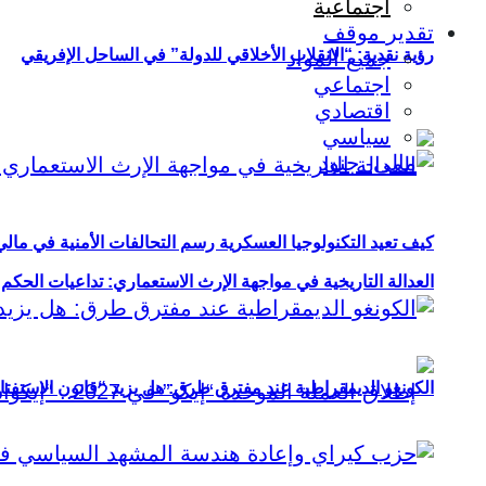
اجتماعية
تقدير موقف
رؤية نقدية: “الانقلاب الأخلاقي للدولة” في الساحل الإفريقي
جميع المواد
اجتماعي
اقتصادي
سياسي
كيف تعيد التكنولوجيا العسكرية رسم التحالفات الأمنية في مال
العدالة التاريخية في مواجهة الإرث الاستعماري: تداعيات الحكم ا
الكونغو الديمقراطية عند مفترق طرق: هل يزيد “قانون الاستفتاء” 