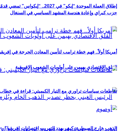
إطلاق العملة الموحدة “إيكو” في 2027.. “إيكواس” تمضي قدمًا دون انتظار
حزب كيراي وإعادة هندسة المشهد السياسي في السنغال
أمريكا أولاً.. فهم خطة ترامب لتأمين المعادن الحرجة في إفريقي
القلق الاقتصادي يهيمن على أولويات الشعوب الإفريقية
تقاطعات سياسات تراوري مع التيار الكيميتي: قراءة في خطاب و
الذهب خارج السيطرة: كيف يهدد التهريب اقتصادات إفريقيا؟
أوصوم: مستقبل بعثة السلام في الصومال بعد وقف التمويل الأ