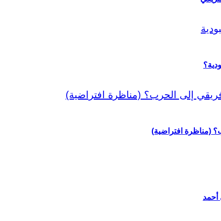
دية؟
رب؟ (مناظرة افتراضية)
 أحمد