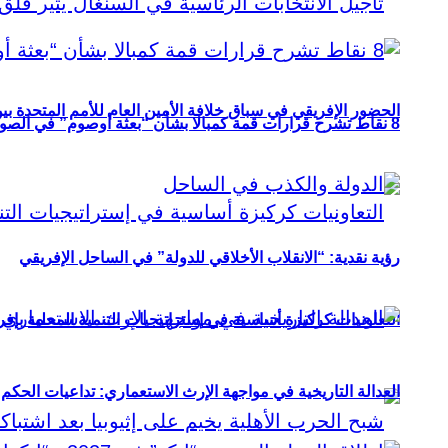
الحضور الإفريقي في سباق خلافة الأمين العام للأمم المتحدة ب
8 نقاط تشرح قرارات قمة كمبالا بشأن “بعثة أوصوم” في الصومال؟
رؤية نقدية: “الانقلاب الأخلاقي للدولة” في الساحل الإفريقي
التعاونيات كركيزة أساسية في إستراتيجيات التنمية المحلية بإفري
العدالة التاريخية في مواجهة الإرث الاستعماري: تداعيات الحكم ا