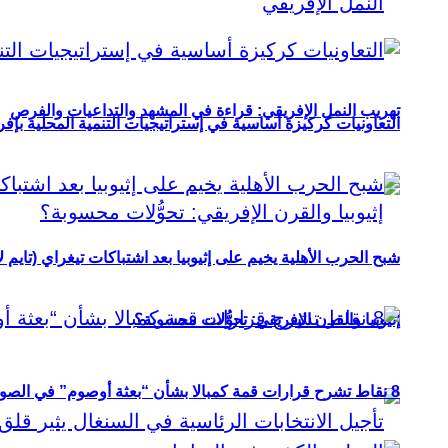
تهريب النمل الإفريقي: قراءة في المشهد والتداعيات والفرص
التعاونيات كركيزة أساسية في إستراتيجيات التنمية المحلية بإفري
شبح الحرب الأهلية يخيم على إثيوبيا بعد اشتباكات تيغراي (تايم ل
إثيوبيا والقرن الإفريقي: تحوُّلات محسوبة؟
8 نقاط تشرح قرارات قمة كمبالا بشأن “بعثة أوصوم” في الصومال؟