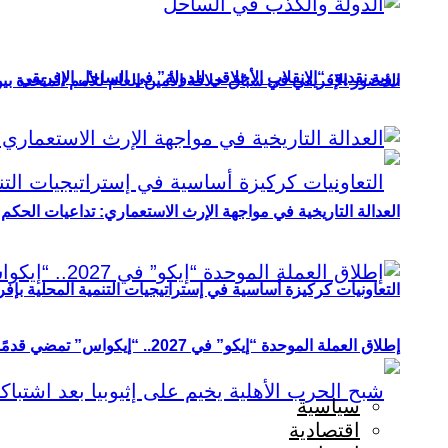
رؤية نقدية: “الانقلاب الأخلاقي للدولة” في الساحل الإفريقي
الحضور الإفريقي في سباق خلافة الأمين العام للأمم المتحدة ب
العدالة التاريخية في مواجهة الإرث الاستعماري: تداعيات الحكم ا
التعاونيات كركيزة أساسية في إستراتيجيات التنمية المحلية بإفري
إطلاق العملة الموحدة “إيكو” في 2027.. “إيكواس” تمضي قدمًا دون انتظار
سياسية
اقتصادية