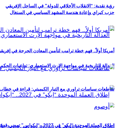
رؤية نقدية: “الانقلاب الأخلاقي للدولة” في الساحل الإفريقي
حزب كيراي وإعادة هندسة المشهد السياسي في السنغال
أمريكا أولاً.. فهم خطة ترامب لتأمين المعادن الحرجة في إفريقي
العدالة التاريخية في مواجهة الإرث الاستعماري: تداعيات الحكم ا
تقاطعات سياسات تراوري مع التيار الكيميتي: قراءة في خطاب و
إطلاق العملة الموحدة “إيكو” في 2027.. “إيكواس” تمضي قدمًا دون انتظار
أوصوم: مستقبل بعثة السلام في الصومال بعد وقف التمويل الأ