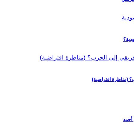
دية؟
رب؟ (مناظرة افتراضية)
 أحمد