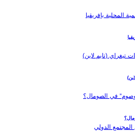
قيا
اين)