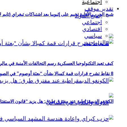
اجتماعية
تقدير موقف
شبح الحرب الأهلية يخيم على إثيوبيا بعد اشتباكات تيغراي (تايم ل
جميع المواد
اجتماعي
اقتصادي
سياسي
كيف تعيد التكنولوجيا العسكرية رسم التحالفات الأمنية في مال
8 نقاط تشرح قرارات قمة كمبالا بشأن “بعثة أوصوم” في الصومال؟
الكونغو الديمقراطية عند مفترق طرق: هل يزيد “قانون الاستفتاء” 