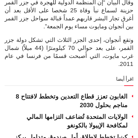
وقال البيان “إن المنظمة الدولية للهجرة في جزر القمر
حزينة لسماع نبأ وفاة 25 شخصا على الأقل بعد أن
أغرق تجار البشر قاربهم عمداً قبالة سواحل جزر القمر
بين أنجوان ومايوت مساء يوم الجمعة”.
وتقع أنجوان، إحدى الجزر الثلاث التي تشكل دولة جزر
القمر، على بعد حوالي 70 كيلومترًا (44 ميلاً) شمال
غرب مايوت، التي أصبحت قسمًا من فرنسا في عام
2011.
اقرأ أيضا
الغابون تعزز قطاع التعدين وتخطط لافتتاح 8
مناجم بحلول 2030
الولايات المتحدة تُضاعف التزامها المالي
لمكافحة الإيبولا بالكونغو
كينيا تخطط لإطلاق أول صندوق متداول يركز