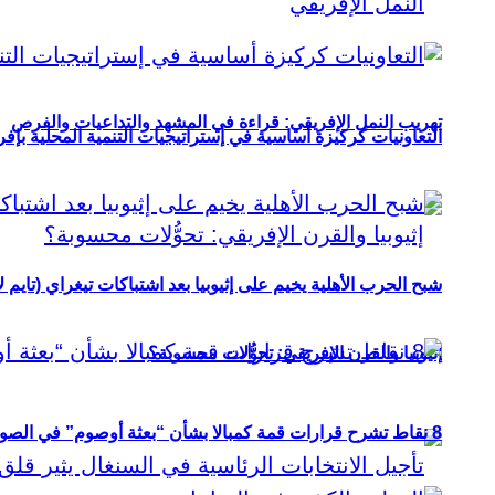
تهريب النمل الإفريقي: قراءة في المشهد والتداعيات والفرص
التعاونيات كركيزة أساسية في إستراتيجيات التنمية المحلية بإفري
شبح الحرب الأهلية يخيم على إثيوبيا بعد اشتباكات تيغراي (تايم ل
إثيوبيا والقرن الإفريقي: تحوُّلات محسوبة؟
8 نقاط تشرح قرارات قمة كمبالا بشأن “بعثة أوصوم” في الصومال؟