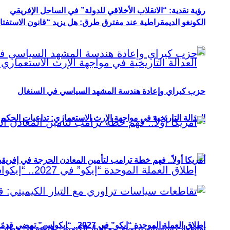
رؤية نقدية: “الانقلاب الأخلاقي للدولة” في الساحل الإفريقي
الكونغو الديمقراطية عند مفترق طرق: هل يزيد “قانون الاستفتاء” 
حزب كيراي وإعادة هندسة المشهد السياسي في السنغال
العدالة التاريخية في مواجهة الإرث الاستعماري: تداعيات الحكم ا
أمريكا أولاً.. فهم خطة ترامب لتأمين المعادن الحرجة في إفريقي
إطلاق العملة الموحدة “إيكو” في 2027.. “إيكواس” تمضي قدمًا دون انتظار
تقاطعات سياسات تراوري مع التيار الكيميتي: قراءة في خطاب و