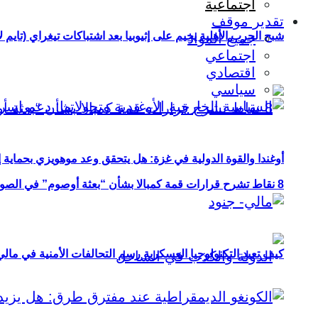
اجتماعية
تقدير موقف
شبح الحرب الأهلية يخيم على إثيوبيا بعد اشتباكات تيغراي (تايم ل
جميع المواد
اجتماعي
اقتصادي
سياسي
أوغندا والقوة الدولية في غزة: هل يتحقق وعد موهويزي بحماية 
8 نقاط تشرح قرارات قمة كمبالا بشأن “بعثة أوصوم” في الصومال؟
كيف تعيد التكنولوجيا العسكرية رسم التحالفات الأمنية في مال