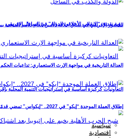
رؤية نقدية: “الانقلاب الأخلاقي للدولة” في الساحل الإفريقي
الحضور الإفريقي في سباق خلافة الأمين العام للأمم المتحدة ب
العدالة التاريخية في مواجهة الإرث الاستعماري: تداعيات الحكم ا
التعاونيات كركيزة أساسية في إستراتيجيات التنمية المحلية بإفري
إطلاق العملة الموحدة “إيكو” في 2027.. “إيكواس” تمضي قدمًا دون انتظار
سياسية
اقتصادية