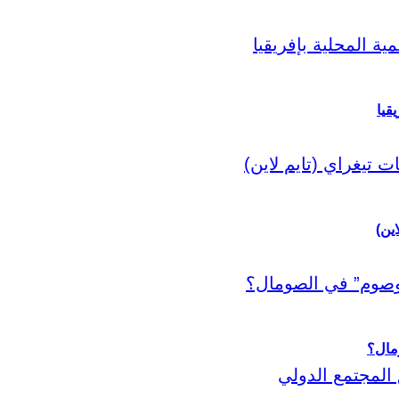
قيا
اين)