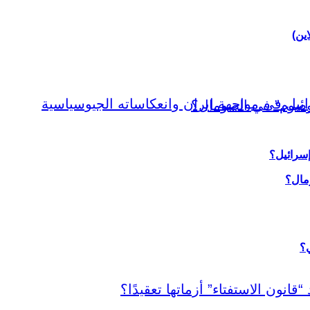
اين)
إسرائيل؟
ي؟