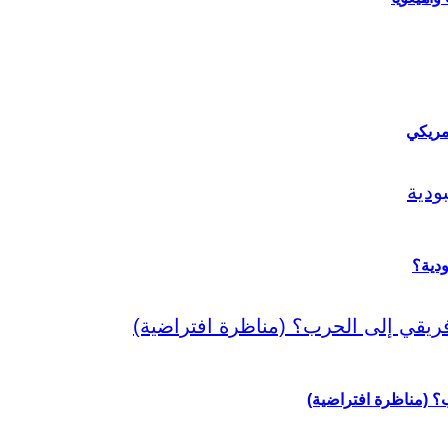
مريكي
دية؟
رب؟ (مناظرة افتراضية)