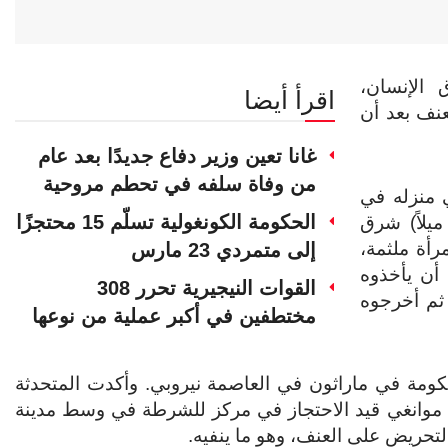
الإنسان،
اقرأ أيضا
عنف بعد أن
غانا تعين وزير دفاع جديدًا بعد عام
من وفاة سلفه في تحطم مروحية
 منزله في
الحكومة الكونغولية تسلّم 15 محتجزًا
طعة ماشاكوس، على بعد حوالي 40 كيلومترًا (25 ميلاً) شرق
أة ملثمة،
إلى متمردي 23 مارس
أن يأخذوه
القوات النيجيرية تحرر 308
 ثم أخرجوه
مختطفين في أكبر عملية من نوعها
حكومة في ماراثون في العاصمة نيروبي. وأكدت المتحدثة
أن موانغي قيد الاحتجاز في مركز للشرطة في وسط مدينة
لتحريض على العنف، وهو ما ينفيه.