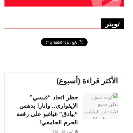
تويتر
الأكثر قراءة (أسبوع)
حظر اتحاد “فيسي”
الإيفواري.. واتارا يدهس
“بيادق” غباغبو على رقعة
الحرم الجامعي!
أكتوبر 22, 2024