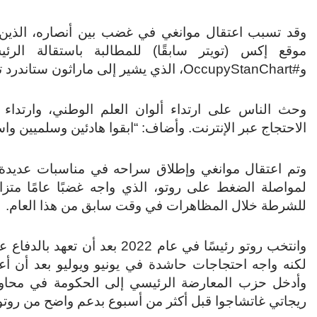
وقد تسبب اعتقال موانغي في غضب بين أنصاره، الذين 
و#OccupyStanChart، الذي يشير إلى ماراثون ستاندرد تشارترد، الاسم الرسمي للسباق.
الاحتجاج عبر الإنترنت. وأضاف: “ابقوا هادئين وسلميين واس
وتم اعتقال موانغي وإطلاق سراحه في مناسبات عديدة ب
لمواصلة الضغط على روتو، الذي واجه غضبًا عامًا متزا
للشرطة خلال المظاهرات في وقت سابق من هذا العام.
وانتخب روتو رئيسًا في عام 022
لكنه واجه احتجاجات حاشدة في يونيو ويوليو بعد أن 
وأدخل حزب المعارضة الرئيسي إلى الحكومة في محاولة 
ريجاتي غاتشاجوا قبل أكثر من أسبوع بدعم واضح من روتو