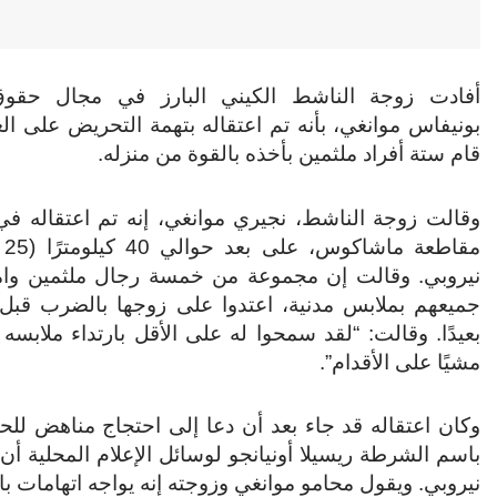
أفادت زوجة الناشط الكيني البارز في مجال حقوق 
بونيفاس موانغي، بأنه تم اعتقاله بتهمة التحريض على ال
قام ستة أفراد ملثمين بأخذه بالقوة من منزله.
وقالت زوجة الناشط، نجيري موانغي، إنه تم اعتقاله في
مقا
نيروبي. وقالت إن مجموعة من خمسة رجال ملثمين وامر
جميعهم بملابس مدنية، اعتدوا على زوجها بالضرب قبل 
بعيدًا. وقالت: “لقد سمحوا له على الأقل بارتداء ملابسه
مشيًا على الأقدام”.
وكان اعتقاله قد جاء بعد أن دعا إلى احتجاج مناهض لل
باسم الشرطة ريسيلا أونيانجو لوسائل الإعلام المحلية 
نيروبي. ويقول محامو موانغي وزوجته إنه يواجه اتهامات با