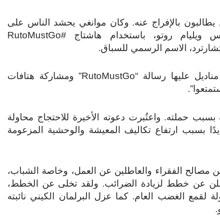
يطالبون بالإفراج عنه. وكان موانغي يحشد الناس على
موقع إكس (تويتر سابقًا) للمطالبة باستقالة الرئيس ويليام روتو، باستخدام هاشتاج #RutoMustGo
وحث الناس على ارتداء ألوان العلم الوطني، وارتداء مناديل عليها رسالة “RutoMustGo” ومشاركة هتافات
تمتعوا”.
سبب حملته. واعتُبرت دعوته الأخيرة للاحتجاج محاولة
يدًا بسبب ارتفاع تكاليف المعيشة والوحشية المزعومة
2 بعد أن تعهد بالدفاع عن مصالح الفقراء والعاطلين عن العمل، وخاصة الشباب،
أعلن عن خطط لزيادة الضرائب. ولقد تخلى عن الخطط،
لقمع الغضب العام. كما عزل البرلمان الكيني نائبته
.