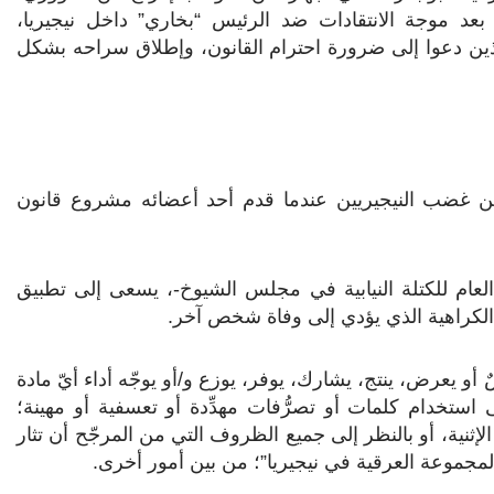
عد موجة الانتقادات ضد الرئيس “بخاري” داخل نيجيريا،
ين دعوا إلى ضرورة احترام القانون، وإطلاق سراحه بشكل
ن غضب النيجيريين عندما قدم أحد أعضائه مشروع قانون
لعام للكتلة النيابية في مجلس الشيوخ-، يسعى إلى تطبيق
الكراهية الذي يؤدي إلى وفاة شخص آخر.
و يعرض، ينتج، يشارك، يوفر، يوزع و/أو يوجّه أداء أيّ مادة
ى استخدام كلمات أو تصرُّفات مهدِّدة أو تعسفية أو مهينة؛
إثنية، أو بالنظر إلى جميع الظروف التي من المرجّح أن تثار
مجموعة العرقية في نيجيريا”؛ من بين أمور أخرى.