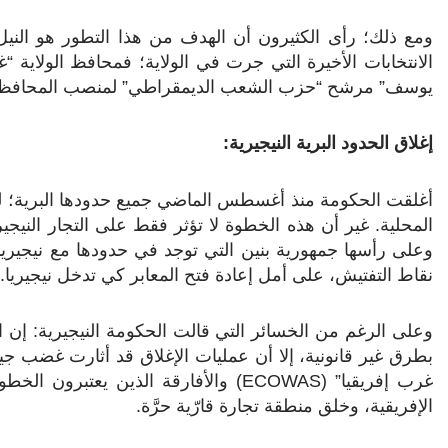
ومع ذلك؛ رأى الكثيرون أن الهدف من هذا التطور هو الن
الانتخابات الأخيرة التي جرت في الولاية؛ فمحافظ الولاية 
يوسف” مرشح “حزب الشعب الديمقراطي” لمنصب المحافظ، و”
إغلاق الحدود البرية النيجيرية:
أغلقت الحكومة منذ أغسطس الماضي جميع حدودها البرية؛ لمع
المحلية. غير أن هذه الخطوة لا تؤثر فقط على التجار النيجي
وعلى رأسها جمهورية بنين التي توجد في حدودها مع نيجيريا
نقاط التفتيش، على أمل إعادة فتح المعابر كي تدخل نيجيريا.
وعلى الرغم من الخسائر التي قالت الحكومة النيجيرية: إن الب
بطرق غير قانونية، إلا أن عمليات الإغلاق قد أثارت غضب جي
غرب إفريقيا” (
ECOWAS
) والأفارقة الذين يعتبرون الخط
الإفريقية، وخلق منطقة تجارة قارّية حرَّة.