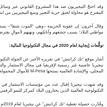
وقد احتجّ النيجيريون ضد هذا المشروع القانوني عبر وسا
المقترح هو محاولة لخنق حرية التعبير ومنع النيجيريين من انتقا
وقال آخرون: إن عقوبة الجريمة –وهي “الموت شنقا”– يستحق
مواطني البلاد؛ بسبب جشعهم وأنانيّتهم، ونهبهم لأموالٍ يفترض
توقُّعات إيجابية لعام 2020 في مجال التكنولوجيا المالية:
نيجيريا عاصمة غير رسمية لإفريقيا في مجال الاستثمار والتك
المحلي، والإشادة العالمية بمنتجها
M-Pesa
للأموال المحمولة.
وقد شهدت نيجيريا إقبال عدد من مؤسسات الاستثمار في الت
التكنولوجية العالمية الذين يختارون البلاد كمركز للنمو الرقمي
وقُد