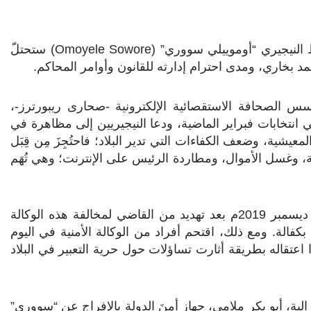
النيجيري “أوموييلي سووري” (
Omoyele Sowore
) ستحتلّ
 بخاري، ومدى احترام إدارته للقانون وأوامر المحاكم.
 أغسطس الماضي- مؤسس الصحافة الاستقصائية الإلكترونية -صحارى ريبورترز-،
انتخابات فبراير الماضية، ودعا النيجيريين إلى مظاهرة في
عيشية، وضعف الكفاءات التي تدير البلاد؛ فاحتُجِزَ مِن قِبَل
انة، وغسل الأموال، ومطاردة الرئيس على الإنترنت؛ وهي تُهَم
وقد أطلق أمن الدولة سراح “سووري” في يوم الخميس 5 ديسمبر 2019م بعد تهديد من القاضي لمخالفة هذه الوكالة
فالة. ومع ذلك، اقتحم أفراد من الوكالة الأمنية في اليوم
 في أبوجا، وأعادوا اعتقاله بطريقة أثارت تساؤلات حول حرية التعبير في البلاد
لعام للفدرالية، أبو بكر ملامي، جهاز أمنَ الدولة بالإفراج عن “سووري”