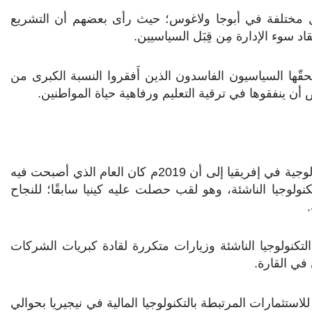
ئل مختلفة في أبوجا ولاغوس؛ حيث رأى بعضهم أن التشريع
د سوء الإدارة مِن قِبَل السياسيين.
ّها السياسيون الفاسدون الذين أَفقروا النسبة الكبرى من
 أن ينفقوها في ترقية التعليم ورفاهية حياة المواطنين.
أشار موقع “تك كرانتش” في تقريره الأخير عن الجولة التكنولوجية في إفريقيا إلى أن 2019م كان العام الذي أصبحت فيه
نولوجيا الناشئة، وهو لقب حصلت عليه كينيا سابقًا؛ للنجاح
كنولوجيا الناشئة وزيارات متكررة لقادة كبريات الشركات
 في القارة.
ّرت حصيلة تغطية “تك كرانتش” عن نيجيريا لعام 2019م للاستثمارات المرتبطة بالتكنولوجيا المالية في نيجيريا بحوالي