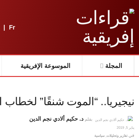
|
Fr
المجلة
الموسوعة الإفريقية
نيجيريا.. “الموت شنقًا” لخطاب ا
د. حكيم ألادي نجم الدين
بقلم
يناير 5, 2019
في
تقارير وتحليلات
,
سياسية