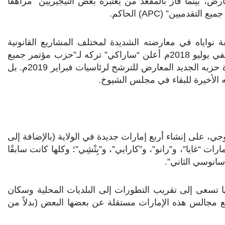
ارض، بينما فاز بالمقعد مَن يعتبره بعض النيجيريين “مراهقًا
ميع التقدميين” (
APC
) الحاكم.
 نواياه في معارضته الشديدة لمختلف المشاريع القانونية
وبرامج الرئيس “بخاري”؛ رغم انتمائهما إلى الحزب نفسه؛ ففي يوليو 2018م أعلن “ساراكي” تركه لـ”حزب مؤتمر جميع
التقدميين” الحاكم، لكنه فشل في خطته للحصول على تذكرة حزبه الجديد المعارض للترشح لرئاسيات فبراير 2019م. بل
لأخيرة للبقاء في مجلس الشيوخ.
جي، على إنشاء أربع إمارات جديدة في الولاية (بالإضافة إلى
ات “غايا”، و”رانو”، و”كارايي”، و”بِتْشِي”؛ وكلها كانت سابقًا
سانوسي الثاني”.
نها تسعى إلى تقريب التطورات إلى البلديات المحلية وسكان
يع مجالس هذه الإمارات مستقلة عن بعضها البعض (بدلاً من