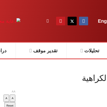
Eng
تحليلات
تقدير موقف
درا
لكراهية
A
A
A
A
Reset