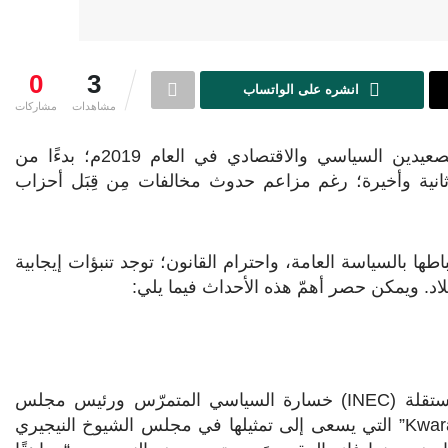
0
3
انشره على الواتساب
مشاهدات
مشاركات
شهدت نيجيريا عدة أحداث مثيرة للنقاش والجدل على الصعيدين السياسي والاقتصادي في العام 2019م؛ بدءًا من
 ثانية وأخيرة؛ رغم مزاعم حدوث مخالفات مِن قِبَل أحزاب
اطها بالسياسة العامة، واحترام القانون؛ توجد تنبؤات إيجابية
بلاد. ويمكن حصر أهمّ هذه الأحداث فيما يلي:
INEC
) خسارة السياسي المتمرّس ورئيس مجلس
Kwara
” التي يسعى إلى تمثيلها في مجلس الشيوخ النيجيري