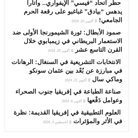
حظر اتحاد “فيسي” الإيفواري.. واتارا
يدهس “بيادق” غباغبو على رقعة الحرم
الجامعي!
أكتوبر 22, 2024
صمود الأبطال: ثورة الشيمورنجا الأولى ضد
الاستعمار البريطاني في زيمبابوي خلال
القرن التاسع عشر
أكتوبر 20, 2024
الانتخابات التشريعية في السنغال: الرهانات
في مبارزة عن بُعْد بين عثمان سونكو
وماكي سال
أكتوبر 21, 2024
صناعة الطباعة في إفريقيا جنوب الصحراء
وعوامل دَفْعها
أكتوبر 6, 2024
العلوم التطبيقية في إفريقيا القديمة: نظرة
في الأثر والمؤثرات
أغسطس 3, 2026