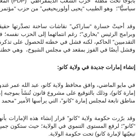
بأبوجا تحت مظلة “حزب الشعب الديمقراطي” (
PDP
) المع
سياسيًّا”؛ وهو الطبيب “يحيى أولوريحيغبي” من حزب “مؤتمر ج
وقد أحيتْ خسارة “ساراكي” نقاشات ساخنة تصدَّرتها حقيقة
وفشل أيضًا في الفوز بمقعد في مجلس الشيوخ، وهي خطته ا
إنشاء إمارات جديدة في ولاية كانو:
في مايو الماضي، وافق محافظ ولاية كانو، عبد الله عمر غندو
إمارة كانو)، وذلك بالتوقيع على مشروع قانون تُنشَأ بموجبه إمار
مناطق تابعة لمجلس إمارة “كانو”، التي يرأسها الأمير “محمد 
وقد برّرت حكومة ولاية “كانو” قرار إنشاء هذه الإمارات بأ
“كانو”؛ لرفع المستوى التنموي في الولاية؛ حيث ستكون جم
تبعيّتها لإمارة كانو) تحت حكومة الولاية.