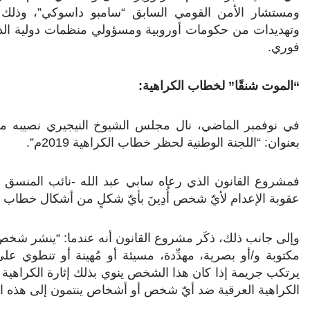
ومستشار الأمن القومي السابق “سامبو داسوكي”، وذلك ب
وتهديدات من حكومات أوروبية ومسؤولي منظمات دولية الذ
فوري.
“الموت شنقًا” لخطاب الكراهية:
في نوفمبر الماضي، نال مجلس الشيوخ النيجيري نصيبه م
بعنوان: “اللجنة الوطنية لحظر خطاب الكراهية 2019م”.
فمشروع القانون الذي رعاه سابي عبد الله -نائب المنسق ا
عقوبة الإعدام لأيّ شخص أُدِينَ بأيّ شكلٍ من أشكال خطاب 
وإلى جانب ذلك، ذكَر مشروع القانون أنه عندما: “ينشر شخصٌ أ
مكتوبة و/أو بصرية، مهدِّدة، مسيئة أو مُهينة أو تنطوي عل
يرتكب جريمة إذا كان هذا الشخص ينوي بذلك إثارة الكراهية ال
الكراهية العرقية ضد أيّ شخص أو أشخاص ينتمون إلى هذه ال