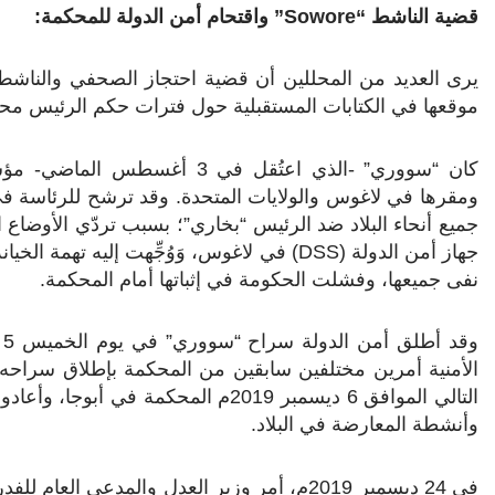
قضية الناشط “
Sowore
” واقتحام أمن الدولة للمحكمة:
يرى العديد من المحللين أن قضية احتجاز الصحفي والناشط 
موقعها في الكتابات المستقبلية حول فترات حكم الرئيس محمد
كان “سووري” -الذي اعتُقل في 3
ومقرها في لاغوس والولايات المتحدة. وقد ترشح للرئاسة في 
جميع أنحاء البلاد ضد الرئيس “بخاري”؛ بسبب تردّي الأوضاع الم
جهاز أمن الدولة (
DSS
) في لاغوس، وَوُجِّهت إليه تهمة الخي
نفى جميعها، وفشلت الحكومة في إثباتها أمام المحكمة.
الأمنية أمرين مختلفين سابقين من المحكمة بإطلاق سراحه بك
التالي الموافق 6 ديسمبر 2019م المحكمة
وأنشطة المعارضة في البلاد.
في 24 ديسمبر 2019م، أمر وزير العدل والمدعي ا