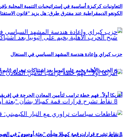
التعاونيات كركيزة أساسية في إستراتيجيات التنمية المحلية بإفري
الكونغو الديمقراطية عند مفترق طرق: هل يزيد “قانون الاستفتاء” 
حزب كيراي وإعادة هندسة المشهد السياسي في السنغال
شبح الحرب الأهلية يخيم على إثيوبيا بعد اشتباكات تيغراي (تايم ل
أمريكا أولاً.. فهم خطة ترامب لتأمين المعادن الحرجة في إفريقي
8 نقاط تشرح قرارات قمة كمبالا بشأن “بعثة أوصوم” في الصومال؟
تقاطعات سياسات تراوري مع التيار الكيميتي: قراءة في خطاب و