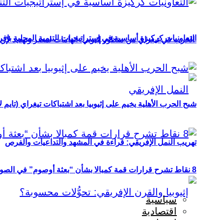
التعاونيات كركيزة أساسية في إستراتيجيات التنمية المحلية بإفري
الحرب في تيغراي من منظور إثيوبي: اتهامات لمصر وتهديد لإريت
شبح الحرب الأهلية يخيم على إثيوبيا بعد اشتباكات تيغراي (تايم ل
تهريب النمل الإفريقي: قراءة في المشهد والتداعيات والفرص
8 نقاط تشرح قرارات قمة كمبالا بشأن “بعثة أوصوم” في الصومال؟
سياسية
اقتصادية