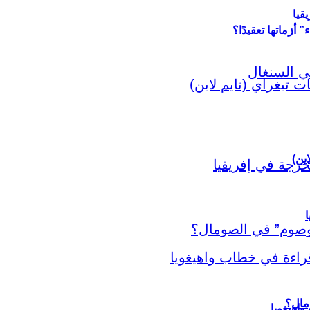
قيا
أزماتها تعقيدًا؟
اين)
ا
اهيغويا