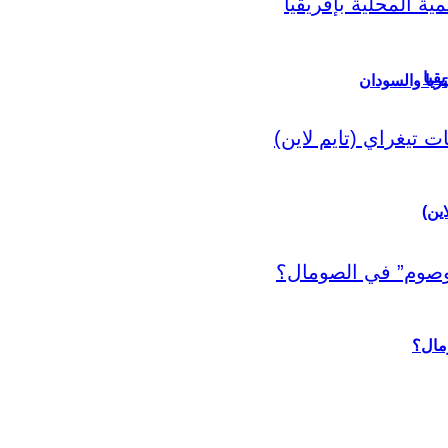
قيا
ريا والسودان
اين)