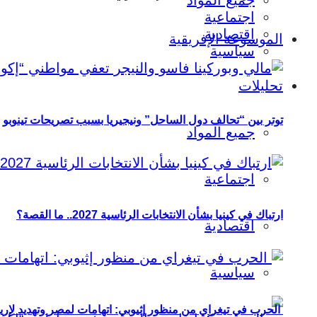
جميع المواد
اجتماعية
اقتصادية
الموسوعة الإفريقية
سياسية
تحليلات
توتر بين “تحالف دول الساحل” ونيجيريا بسبب تصريحات تينوبو
جميع المواد
اجتماعية
ارتباك في كينيا بشأن الانتخابات الرئاسية 2027.. ما القصة؟
اقتصادية
سياسية
الحرب في تيغراي من منظور إثيوبي: اتهامات لمصر وتهديد لإريت