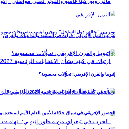
توتر بين “تحالف دول الساحل” ونيجيريا بسبب تصريحات تينوبو
تهريب النمل الإفريقي: قراءة في المشهد والتداعيات والفرص
إثيوبيا والقرن الإفريقي: تحوُّلات محسوبة؟
ارتباك في كينيا بشأن الانتخابات الرئاسية 2027.. ما القصة؟
الحضور الإفريقي في سباق خلافة الأمين العام للأمم المتحدة ب