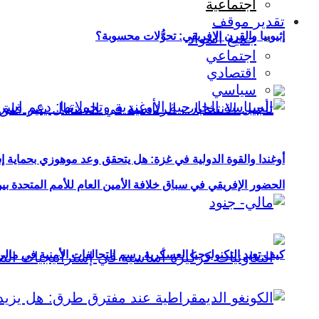
اجتماعية
تقدير موقف
إثيوبيا والقرن الإفريقي: تحوُّلات محسوبة؟
جميع المواد
اجتماعي
اقتصادي
سياسي
أوغندا والقوة الدولية في غزة: هل يتحقق وعد موهوزي بحماية إ
الحضور الإفريقي في سباق خلافة الأمين العام للأمم المتحدة ب
كيف تعيد التكنولوجيا العسكرية رسم التحالفات الأمنية في مال