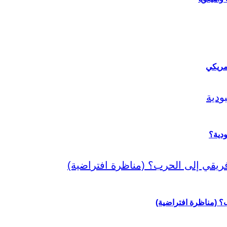
مريكي
دية؟
رب؟ (مناظرة افتراضية)