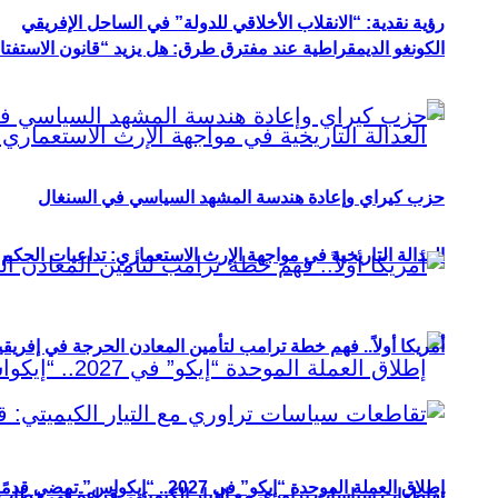
رؤية نقدية: “الانقلاب الأخلاقي للدولة” في الساحل الإفريقي
الكونغو الديمقراطية عند مفترق طرق: هل يزيد “قانون الاستفتاء” 
حزب كيراي وإعادة هندسة المشهد السياسي في السنغال
العدالة التاريخية في مواجهة الإرث الاستعماري: تداعيات الحكم ا
أمريكا أولاً.. فهم خطة ترامب لتأمين المعادن الحرجة في إفريقي
إطلاق العملة الموحدة “إيكو” في 2027.. “إيكواس” تمضي قدمًا دون انتظار
تقاطعات سياسات تراوري مع التيار الكيميتي: قراءة في خطاب و