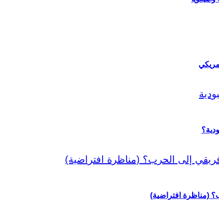
مريكي
دية؟
رب؟ (مناظرة افتراضية)