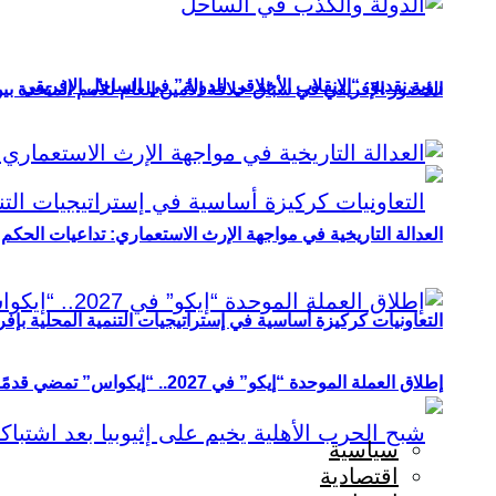
رؤية نقدية: “الانقلاب الأخلاقي للدولة” في الساحل الإفريقي
الحضور الإفريقي في سباق خلافة الأمين العام للأمم المتحدة ب
العدالة التاريخية في مواجهة الإرث الاستعماري: تداعيات الحكم ا
التعاونيات كركيزة أساسية في إستراتيجيات التنمية المحلية بإفري
إطلاق العملة الموحدة “إيكو” في 2027.. “إيكواس” تمضي قدمًا دون انتظار
سياسية
اقتصادية