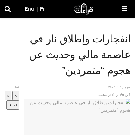
Eng
|
Fr
انفجارات وإطلاق نار في
عاصمة مالي وحديث عن
هجوم “متمردين”
سبتمبر 17, 2024
A
A
في
الأخبار
,
أخبار سياسية
A
A
Reset