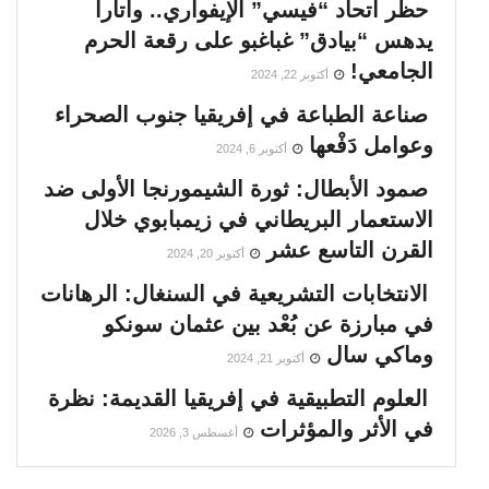
حظر اتحاد “فيسي” الإيفواري.. واتارا
يدهس “بيادق” غباغبو على رقعة الحرم
الجامعي!
أكتوبر 22, 2024
صناعة الطباعة في إفريقيا جنوب الصحراء
وعوامل دَفْعها
أكتوبر 6, 2024
صمود الأبطال: ثورة الشيمورنجا الأولى ضد
الاستعمار البريطاني في زيمبابوي خلال
القرن التاسع عشر
أكتوبر 20, 2024
الانتخابات التشريعية في السنغال: الرهانات
في مبارزة عن بُعْد بين عثمان سونكو
وماكي سال
أكتوبر 21, 2024
العلوم التطبيقية في إفريقيا القديمة: نظرة
في الأثر والمؤثرات
أغسطس 3, 2026