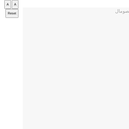
A
A
Reset