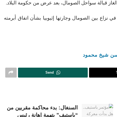
غاز قبالة سواحل الصومال، بعد عرض من حكومة البلاد.
 نزاع بين الصومال وجارتها إثيوبيا بشأن اتفاق أبرمته
ن شيخ محمود
Send
السنغال: بدء محاكمة مقربين من
“باستيف” بتهمة إهانة رئيس