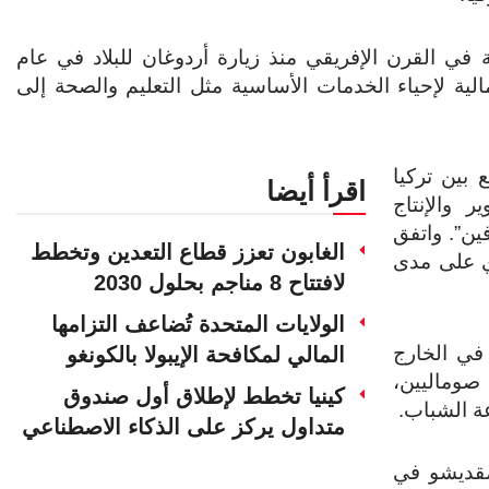
 في القرن الإفريقي منذ زيارة أردوغان للبلاد في عام
الية لإحياء الخدمات الأساسية مثل التعليم والصحة إلى
 بين تركيا
اقرأ أيضا
لتطوير والإنتاج
ن”. واتفق
الغابون تعزز قطاع التعدين وتخطط
دي على مدى
لافتتاح 8 مناجم بحلول 2030
الولايات المتحدة تُضاعف التزامها
ها في الخارج
المالي لمكافحة الإيبولا بالكونغو
صوماليين،
كينيا تخطط لإطلاق أول صندوق
ة الشباب.
متداول يركز على الذكاء الاصطناعي
بمقديشو في