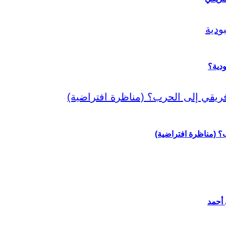
دية؟
رب؟ (مناظرة افتراضية)
 أحمد