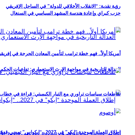
رؤية نقدية: “الانقلاب الأخلاقي للدولة” في الساحل الإفريقي
حزب كيراي وإعادة هندسة المشهد السياسي في السنغال
أمريكا أولاً.. فهم خطة ترامب لتأمين المعادن الحرجة في إفريقي
العدالة التاريخية في مواجهة الإرث الاستعماري: تداعيات الحكم ا
تقاطعات سياسات تراوري مع التيار الكيميتي: قراءة في خطاب و
إطلاق العملة الموحدة “إيكو” في 2027.. “إيكواس” تمضي قدمًا دون انتظار
أوصوم: مستقبل بعثة السلام في الصومال بعد وقف التمويل الأ