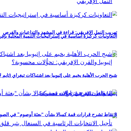
تهريب النمل الإفريقي: قراءة في المشهد والتداعيات والفرص
التعاونيات كركيزة أساسية في إستراتيجيات التنمية المحلية بإفري
شبح الحرب الأهلية يخيم على إثيوبيا بعد اشتباكات تيغراي (تايم ل
إثيوبيا والقرن الإفريقي: تحوُّلات محسوبة؟
8 نقاط تشرح قرارات قمة كمبالا بشأن “بعثة أوصوم” في الصومال؟