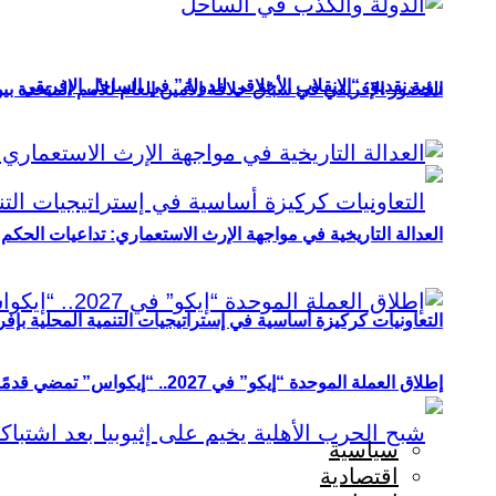
رؤية نقدية: “الانقلاب الأخلاقي للدولة” في الساحل الإفريقي
الحضور الإفريقي في سباق خلافة الأمين العام للأمم المتحدة ب
العدالة التاريخية في مواجهة الإرث الاستعماري: تداعيات الحكم ا
التعاونيات كركيزة أساسية في إستراتيجيات التنمية المحلية بإفري
إطلاق العملة الموحدة “إيكو” في 2027.. “إيكواس” تمضي قدمًا دون انتظار
سياسية
اقتصادية