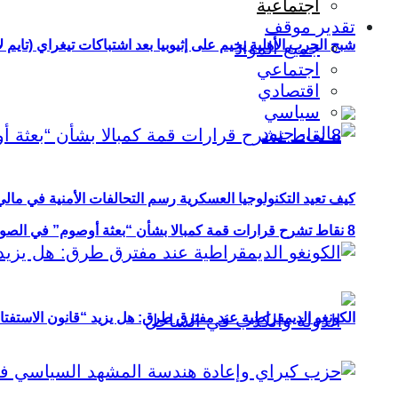
اجتماعية
تقدير موقف
شبح الحرب الأهلية يخيم على إثيوبيا بعد اشتباكات تيغراي (تايم ل
جميع المواد
اجتماعي
اقتصادي
سياسي
كيف تعيد التكنولوجيا العسكرية رسم التحالفات الأمنية في مال
8 نقاط تشرح قرارات قمة كمبالا بشأن “بعثة أوصوم” في الصومال؟
الكونغو الديمقراطية عند مفترق طرق: هل يزيد “قانون الاستفتاء” 