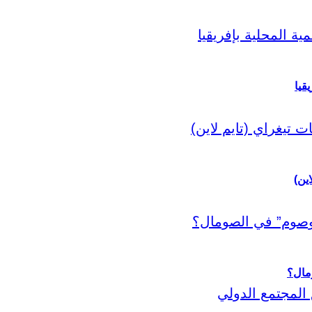
قيا
اين)