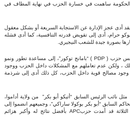
ي الحكومة ساهمت في خسارة الحزب في نهاية المطاف في
قد أدى عجز الإدارة عن الاستجابة السريعة أو بشكل معقول
وكو حرام، أدى إلى تقويض قدرته التنافسية، كما أدى فشله
ارها بصورة جيدة للشعب النيجيري.
رئيس حزب (
PDP
) “بامانج توكور”، إلى مساعدة تطور ونمو
 ذلك ، ولكن عدم تعاملهم مع المشكلات داخل الحزب ووجود
 وجود مصالح قوية داخل الحزب، كل ذلك أدى إلى شرذمة
ثل نائب الرئيس السابق “أتيكو أبو بكر” من ولاية أداموا،
لحاكم السابق “أبو بكر بوكولا ساراكي”، وجميعهم انضموا إلى
 الثلاثة قد أمدت حزب
APC
بأفضل نتائج له وأكبر هزائم