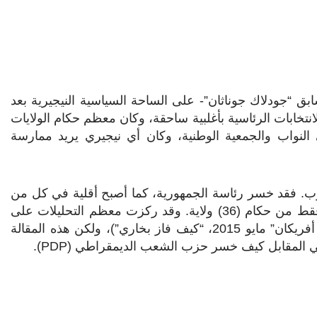
ق “جودلاك جوناثان”- على الساحة السياسية النيجيرية بعد
مدني في عام 1999م. فقد فاز كل الانتخابات الرئاسية بأغلبية ساحقة، وكان معظم حكام الولايات
النواب والجمعية الوطنية، وكان أي نيجيري يريد ممارسة
زب. فقد خسر رئاسة الجمهورية، كما أصبح أقلية في كل من
مجلس النواب ومجلس الشيوخ والآن لديه فقط 13 حاكما فقط من حكام (36) ولاية. وقد ركزت معظم التحليلات على
كيفية فوز حزب المعارضة “كل التجمع التقدمي” (انظر “نيو أفريكان” مايو 2015، “كيف فاز بخاري”)، ولكن هذه المقالة
ي المقابل كيف خسر حزب الشعب الديمقراطي (
PDP
).