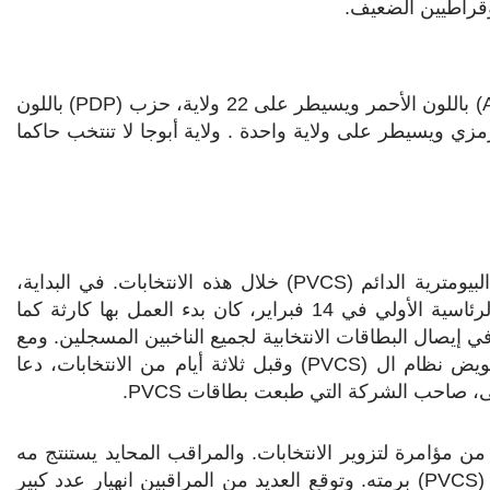
وقراطيين الضعيف.
) باللون الأحمر ويسيطر على 22 ولاية، حزب (
PDP
) باللون
مزي ويسيطر على ولاية واحدة . ولاية أبوجا لا تنتخب حاكما
بيومترية الدائم (
PVCS
) خلال هذه الانتخابات. في البداية،
قبل أن يتم التأجيل لمدة ستة أسابيع من موعد الانتخابات الرئاسية الأولي في 14 فبراير، كان بدء العمل بها كارثة كما
ي إيصال البطاقات الانتخابية لجميع الناخبين المسجلين. ومع
يض نظام ال (
PVCS
) وقبل ثلاثة أيام من الانتخابات، دعا
ى، صاحب الشركة التي طبعت بطاقات
PVCS
.
ن مؤامرة لتزوير الانتخابات. والمراقب المحايد يستنتج مه
(
PVCS
) برمته. وتوقع العديد من المراقبين انهيار عدد كبير