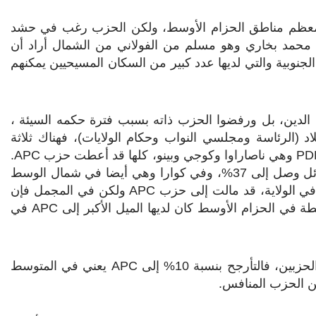
ي معظم مناطق الحزام الأوسط، ولكن الحزب رغب في حشد
حمد بخاري وهو مسلم من الفولاني من الشمال أراد أن
 الجنوبية والتي لديها عدد كبير من السكان المسيحيين يمكنهم
ال الدين، بل ورفضوا الحزب ذاته بسبب فترة حكمه السيئة ،
لاد (الرئاسة ومجلسي النواب وحكام الولايات)، فهناك ثلاثة
PD
وهي ناصاراوا وكوجي وبينو، كلها قد أعطت حزب
APC
.
حيث فاز بخاري في كوجي في الانتخابات الرئاسية بفارق هائل وصل إلى 37%، وفي كوارا وهي أيضا في شمال الوسط
في الولاية، قد مالت إلى حزب
APC
ولكن في المجمل فإن
في الحزام الأوسط كان لديها الميل الأكبر إلى
APC
في
، فالتأرجح بنسبة 10% إلى
APC
يعني في المتوسط