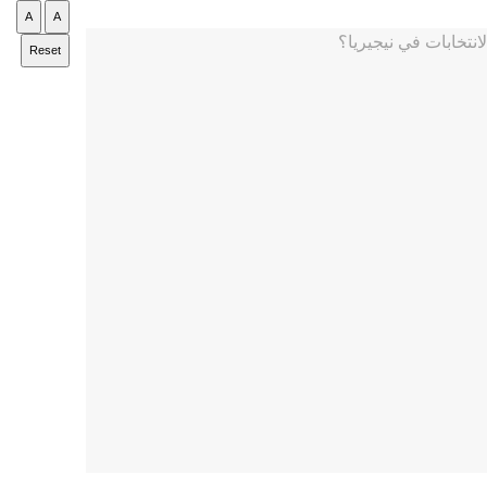
A
A
Reset