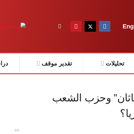
Eng
تحليلات
تقدير موقف
درا
ناثان” وحزب الشعب
يا؟
A
A