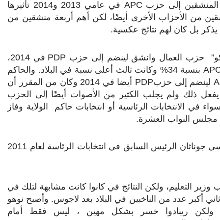
المنشقين إلى حزب
APC
في عامي 2013 و2014 تأثيرها
 من الأحزاب الأخرى أيضًا، لكن أهم أربعة منشقين من
ذكر بل كان لهم نتائج عكسية.
كو” حزب العمال وانشق لينضم إلى حزب
PDP
في 2014،
AP
بنسبة 34% وكانت ثالث أعلى نسبة في البلاد. والحاكم
A
لينضم إلى حزب
PDP
أيضا في 2014 وكان من المقرر أن
فعل ذلك ولم يجلب الكثير من الأصوات أيضًا إلى الحزب
 يصل حتى إلى 25% سواء في الانتخابات الرئاسية أو انتخابات حاكم الولاية وفاز
 مجلس النواب العشرة.
أن يحصل أيضًا على اثنين من منافسي جوناثان الرئيس السابق في انتخابات الرئاسة لعام 2011
ب وزير التعليم، ولكن النتائج في كانوا كانت مشابهة لتلك في
 ثاني أكبر عدد من الناخبين في البلاد بعد لاجوس. وأصبح نوهو
ا. ولكن ريبادوا خسر بشكل مهين ، ليس فقط أمام