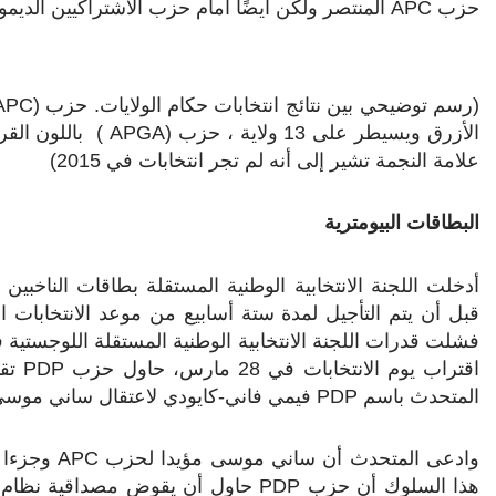
حزب
APC
المنتصر ولكن أيضًا أمام حزب الاشتراكيين الديم
(رسم توضيحي بين نتائج انتخابات حكام الولايات. حزب (
APC
الأزرق ويسيطر على 13 ولاية ، حزب (
APGA
) باللون القر
علامة النجمة تشير إلى أنه لم تجر انتخابات في 2015)
البطاقات البيومترية
أدخلت اللجنة الانتخابية الوطنية المستقلة بطاقات الناخبين ال
فشلت قدرات اللجنة الانتخابية الوطنية المستقلة اللوجستية ف
اقتراب يوم الانتخابات في 28 مارس، حاول حزب
PDP
تقو
المتحدث باسم
PDP
فيمي فاني-كايودي لاعتقال ساني موس
وادعى المتحدث أن ساني موسى مؤيدا لحزب
APC
وجزءا م
هذا السلوك أن حزب
PDP
حاول أن يقوض مصداقية نظام 