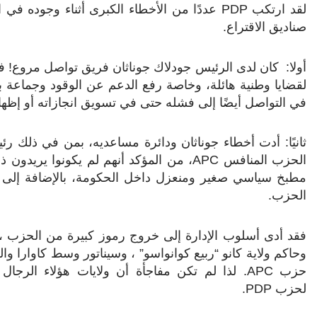
لقد ارتكب
PDP
عددًا من الأخطاء الكبرى أثناء وجوده ف
صناديق الاقتراع.
أولا: كان لدى الرئيس جودلاك جوناثان فريق تواصل مروع! ف
لقضايا وطنية هائلة، وخاصة رفع الدعم عن الوقود وجماعة ب
في التواصل أيضًا إلى فشله حتى في تسويق انجازاته أو إظه
ثانيًا: أدت أخطاء جوناثان ودائرة مساعديه، بمن في ذلك 
الحزب المنافس
APC
، من المؤكد أنهم لم يكونوا يريدون
مطبخ سياسي صغير ومنعزل داخل الحكومة، بالإضافة إلى
الحزب.
فقد أدى أسلوب الإدارة إلى خروج رموز كبيرة من الحزب ، م
وحاكم ولاية كانو “ربيع كوانواسو” ، وسيناتور وسط كاوارا وا
حزب
APC
. لذا لم تكن مفاجأة أن ولايات هؤلاء الرجال
لحزب
PDP
.