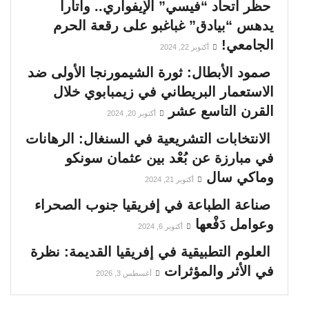
حظر اتحاد “فيسي” الإيفواري.. واتارا
يدهس “بيادق” غباغبو على رقعة الحرم
الجامعي!
أكتوبر 22, 2024
صمود الأبطال: ثورة الشيمورنجا الأولى ضد
الاستعمار البريطاني في زيمبابوي خلال
القرن التاسع عشر
أكتوبر 20, 2024
الانتخابات التشريعية في السنغال: الرهانات
في مبارزة عن بُعْد بين عثمان سونكو
وماكي سال
أكتوبر 21, 2024
صناعة الطباعة في إفريقيا جنوب الصحراء
وعوامل دَفْعها
أكتوبر 6, 2024
العلوم التطبيقية في إفريقيا القديمة: نظرة
في الأثر والمؤثرات
أغسطس 3, 2026