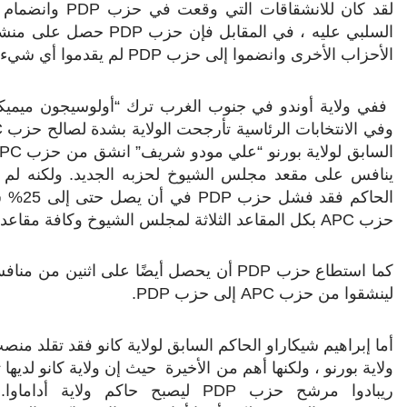
لقد كان للانشقاقات التي وقعت في حزب
PDP
وانضمام 
السلبي عليه ، في المقابل فإن حزب
PDP
حصل على منشقين
الأحزاب الأخرى وانضموا إلى حزب
PDP
لم يقدموا أي شيء ي
ففي ولاية أوندو في جنوب الغرب ترك “أولوسيجون ميمي
وفي الانتخابات الرئاسية تأرجحت الولاية بشدة لصالح حزب
C
السابق لولاية بورنو “علي مودو شريف” انشق من حزب
PC
ينافس على مقعد مجلس الشيوخ لحزبه الجديد. ولكنه لم ي
الحاكم فقد فشل حزب
PDP
في أن
حزب
APC
بكل المقاعد الثلاثة لمجلس الشيوخ وكافة مقاعد
كما استطاع حزب
PDP
لينشقوا من حزب
APC
إلى حزب
PDP
.
أما إبراهيم شيكاراو الحاكم السابق لولاية كانو فقد تقلد منص
ولاية بورنو ، ولكنها أهم من الأخيرة حيث إن ولاية كانو لديها
ريبادوا مرشح حزب
PDP
ليصبح حاكم ولاية أداماو