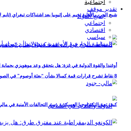
اجتماعية
تقدير موقف
شبح الحرب الأهلية يخيم على إثيوبيا بعد اشتباكات تيغراي (تايم ل
جميع المواد
اجتماعي
اقتصادي
سياسي
أوغندا والقوة الدولية في غزة: هل يتحقق وعد موهويزي بحماية 
8 نقاط تشرح قرارات قمة كمبالا بشأن “بعثة أوصوم” في الصومال؟
كيف تعيد التكنولوجيا العسكرية رسم التحالفات الأمنية في مال