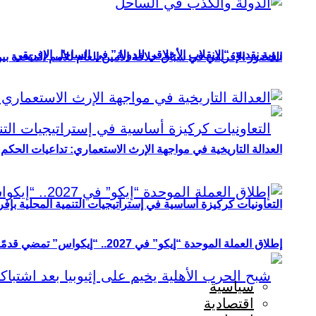
رؤية نقدية: “الانقلاب الأخلاقي للدولة” في الساحل الإفريقي
الحضور الإفريقي في سباق خلافة الأمين العام للأمم المتحدة ب
العدالة التاريخية في مواجهة الإرث الاستعماري: تداعيات الحكم ا
التعاونيات كركيزة أساسية في إستراتيجيات التنمية المحلية بإفري
إطلاق العملة الموحدة “إيكو” في 2027.. “إيكواس” تمضي قدمًا دون انتظار
سياسية
اقتصادية