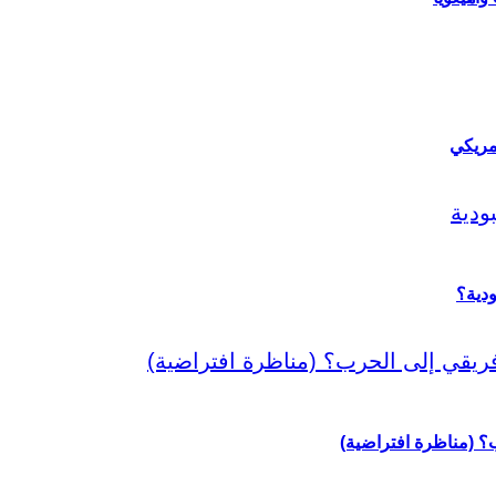
مريكي
دية؟
رب؟ (مناظرة افتراضية)