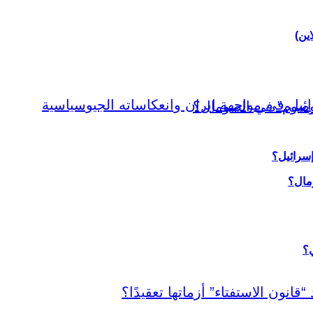
اين)
إسرائيل؟
ي؟