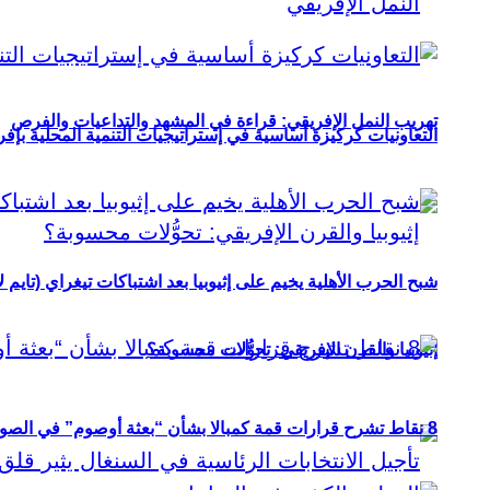
تهريب النمل الإفريقي: قراءة في المشهد والتداعيات والفرص
التعاونيات كركيزة أساسية في إستراتيجيات التنمية المحلية بإفري
شبح الحرب الأهلية يخيم على إثيوبيا بعد اشتباكات تيغراي (تايم ل
إثيوبيا والقرن الإفريقي: تحوُّلات محسوبة؟
8 نقاط تشرح قرارات قمة كمبالا بشأن “بعثة أوصوم” في الصومال؟