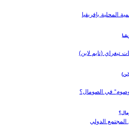
قيا
اين)