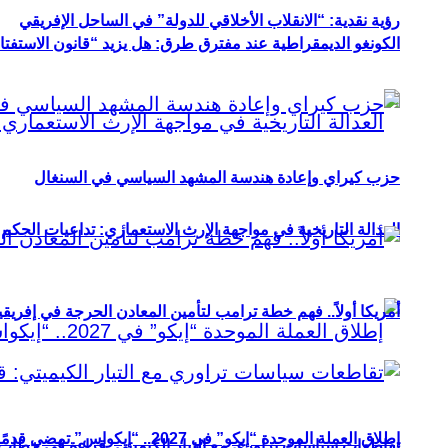
رؤية نقدية: “الانقلاب الأخلاقي للدولة” في الساحل الإفريقي
الكونغو الديمقراطية عند مفترق طرق: هل يزيد “قانون الاستفتاء” 
حزب كيراي وإعادة هندسة المشهد السياسي في السنغال
العدالة التاريخية في مواجهة الإرث الاستعماري: تداعيات الحكم ا
أمريكا أولاً.. فهم خطة ترامب لتأمين المعادن الحرجة في إفريقي
إطلاق العملة الموحدة “إيكو” في 2027.. “إيكواس” تمضي قدمًا دون انتظار
تقاطعات سياسات تراوري مع التيار الكيميتي: قراءة في خطاب و