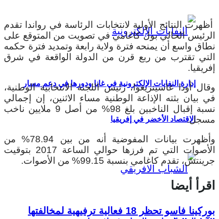
أظهرت النتائج الأولية لانتخابات الرئاسة في رواندا تقدم
الرئيس الحالي بول كاغامي في تصويت من المتوقع على
نطاق واسع أن يمنحه فترة ولاية رابعة وتمديد فترة حكمه
التي تقترب من ربع قرن من الدولة الواقعة في شرق
إفريقيا.
إدارة النفايات الإلكترونية في غانا ودورها في دعم مسار
وقال أودا غاسينزيغوا، رئيس اللجنة الانتخابية الوطنية،
في بيان بثته الإذاعة الوطنية مساء الاثنين، إن إجمالي
نسبة إقبال الناخبين بلغ 98% من أصل 9 ملايين ناخب
مسجل.
الاقتصاد الأخضر في إفريقيا
وأظهرت بيانات المفوضية أنه من بين 78.94% من
الأصوات التي تم فرزها حوالي الساعة 2017 بتوقيت
جرينتش، تقدم كاغامي بنسبة 99.15% من الأصوات.
اقرأ أيضا
بوركينا فاسو تحظر 18 فعالية ترفيهية لمخالفتها