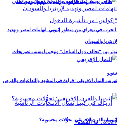
الحرب في تيغراي من منظور إثيوبي: اتهامات لمصر وتهديد
لإريتريا والسودان
توتر بين “تحالف دول الساحل” ونيجيريا بسبب تصريحات
تينوبو
تهريب النمل الإفريقي: قراءة في المشهد والتداعيات والفرص
إثيوبيا والقرن الإفريقي: تحوُّلات محسوبة؟