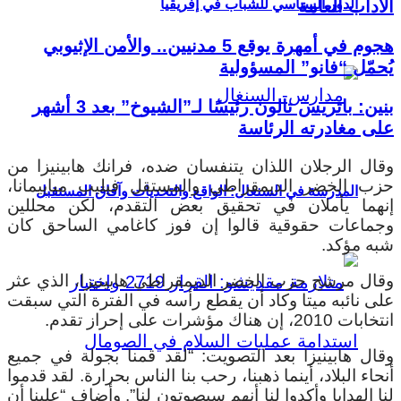
الآداب العامة
الدور السياسي للشباب في إفريقيا
هجوم في أمهرة يوقع 5 مدنيين.. والأمن الإثيوبي
يُحمّل “فانو” المسؤولية
بنين: باتريس تالون رئيسًا لـ”الشيوخ” بعد 3 أشهر
على مغادرته الرئاسة
وقال الرجلان اللذان يتنفسان ضده، فرانك هابينيزا من
حزب الخضر الديمقراطي والمستقل فيليب مباييمانا،
المدرسة في السنغال: الواقع والتحديات وآفاق المستقبل
إنهما يأملان في تحقيق بعض التقدم، لكن محللين
وجماعات حقوقية قالوا إن فوز كاغامي الساحق كان
شبه مؤكد.
وقال مرشح حزب الخضر الديمقراطي هابينيزا، الذي عثر
على نائبه ميتا وكاد أن يقطع رأسه في الفترة التي سبقت
انتخابات 2010، إن هناك مؤشرات على إحراز تقدم.
وقال هابينيزا بعد التصويت: “لقد قمنا بجولة في جميع
أنحاء البلاد، أينما ذهبنا، رحب بنا الناس بحرارة. لقد قدموا
لنا الهدايا وأكدوا لنا أنهم سيصوتون لنا”. وأضاف “علينا أن