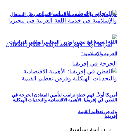
حزب كيراي وإعادة هندسة المشهد السياسي في السنغال
اللغة العربية في نيجيريا ودور “المجلس الوطني للدراسات
العربية والإسلامية”
أمريكا أولاً.. فهم خطة ترامب لتأمين المعادن الحرجة في
القطن في إفريقيا: الأهمية الاقتصادية والتحديات الهيكلية
وفرص تعظيم القيمة
إفريقيا
دراسة سياسية