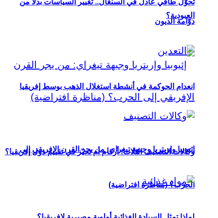
تحوُّل طاقي عادل في السنغال.. تغيير السياسات بدلاً من
العبودية؟
دوّامة الديون
انعدام الحوكمة في أنشطة استغلال الذهب بوسط إفريقيا
إثيوبيا وإريتريا وجبهة تيغراي: من يجر القرن الإفريقي إلى
وكالات التصنيف الثلاث: أرقام أم تحيّز في تقييم دول إفريقيا؟
الحرب؟ (مناظرة افتراضية)
لماذا تمثل السيادة الغذائية أولوية مصيرية لإفريقيا؟