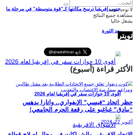
جنوب إفريقيا ترسخ مكانتها كـ”قوة متوسطة” في مرحلة ما
لا توجد نتيجة
مشاهدة جميع النتائج
يشغل حاليا
بعد الثورة
تويتر
الأكثر قراءة (أسبوع)
أقوى 10 جوازات سفر في إفريقيا لعام 2026
حظر اتحاد “فيسي” الإيفواري.. واتارا يدهس
“بيادق” غباغبو على رقعة الحرم الجامعي!
أكتوبر 22, 2024
الاتحاد الإفريقي والشراكات في مجال إصلاح قطاع