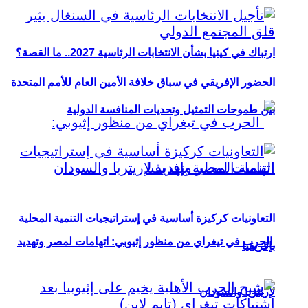
ارتباك في كينيا بشأن الانتخابات الرئاسية 2027.. ما القصة؟
الحضور الإفريقي في سباق خلافة الأمين العام للأمم المتحدة
بين طموحات التمثيل وتحديات المنافسة الدولية
التعاونيات كركيزة أساسية في إستراتيجيات التنمية المحلية
الحرب في تيغراي من منظور إثيوبي: اتهامات لمصر وتهديد
بإفريقيا
لإريتريا والسودان