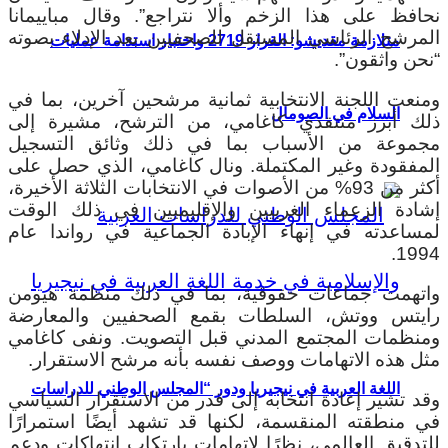
نحافظ على هذا الزخم وألا نتراجع”. وقال مباييمانا
المرشح الرئاسي المستقل للصحفيين بعد الإدلاء بصوته
متلازمة مقديشو: القرار 2719 واختبار استدامة عمليات
“نحن واثقون”.
ومنعت اللجنة الانتخابية ثمانية مرشحين آخرين، بما في
السلام في الصومال
ذلك أبرز منتقدي كاغامي، من الترشح، مشيرة إلى
مجموعة من الأسباب بما في ذلك وثائق التسجيل
المفقودة وغير المكتملة. ونال كاغامي، الذي حصل على
أكثر من 93% من الأصوات في الانتخابات الثلاثة الأخيرة،
إشادة الزعماء الغربيين والإقليميين في ذلك الوقت
لمساعدته في إنهاء الإبادة الجماعية في رواندا عام
1994.
واتهمت جماعات حقوقية، بما في ذلك منظمة هيومن
رايتس ووتش، السلطات بقمع الصحفيين والمعارضة
ومنظمات المجتمع المدني قبل التصويت. ونفى كاغامي
مثل هذه الاتهامات ووصف نفسه بأنه مرشح الاستقرار.
اللغة العربية في نيجيريا ودور “المجلس الوطني للدراسات
وقد تشير إعادة انتخابه إلى قدر من الاستقرار السياسي
في منطقته المنقسمة، لكنها قد تشهد أيضًا استمرارًا
للتدقيق العالمي، نظرًا لاتهامات بارتكاب انتهاكات ودعم