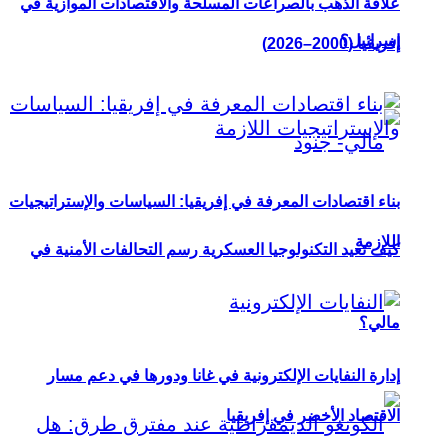
علاقة الذهب بالصراعات المسلحة والاقتصادات الموازية في
إسرائيل؟
إفريقيا (2000–2026)
بناء اقتصادات المعرفة في إفريقيا: السياسات والإستراتيجيات
اللازمة
كيف تعيد التكنولوجيا العسكرية رسم التحالفات الأمنية في
مالي؟
إدارة النفايات الإلكترونية في غانا ودورها في دعم مسار
الاقتصاد الأخضر في إفريقيا