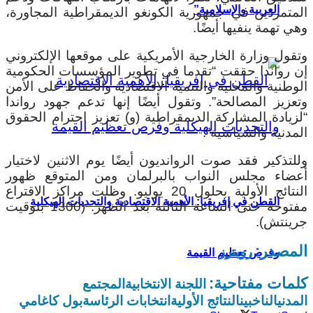
العربية والإسلامية”
المتمردين في جمهورية الكونغو الديمقراطية المجاورة،
وهي تهمة ينفيها أيضًا.
وتقول وزارة الخارجية الأمريكية على موقعها الإلكتروني
إن رواندا حققت “تقدما في تطوير المؤسسات الحكومية
الوطنية والمحلية والتنمية الاقتصادية والحفاظ على الأمن
وتعزيز المصالحة”. وتقول أيضًا إنها تدعم جهود رواندا
“لزيادة المشاركة الديمقراطية (و) تعزيز احترام الحقوق
المدنية والسياسية”.
وللتذكير فقد صوت الروانديون أيضًا يوم الاثنين لاختيار
أعضاء مجلس النواب بالبرلمان ومن المتوقع ظهور
النتائج الأولية بحلول 20 يوليو. وظلت مراكز الاقتراع
القطن في إفريقيا: الأهمية الاقتصادية والتحديات الهيكلية
مفتوحة حتى الساعة الثالثة بعد الظهر. (1300 بتوقيت
جرينتش).
المصدر:
رويترز
وفرص تعظيم القيمة
كلمات مفتاحية:
اللجنة الانتخابية
المجتمع
المدني
الناخبين
النتائج الأولية
انتخابات الرئاسة
بول كاغامي