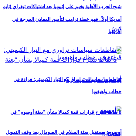
شبح الحرب الأهلية يخيم على إثيوبيا بعد اشتباكات تيغراي (تايم
أمريكا أولاً.. فهم خطة ترامب لتأمين المعادن الحرجة في
لاين)
إفريقيا
تقاطعات سياسات تراوري مع التيار الكيميتي: قراءة في
خطاب واهيغويا
8 نقاط تشرح قرارات قمة كمبالا بشأن “بعثة أوصوم” في
أوصوم: مستقبل بعثة السلام في الصومال بعد وقف التمويل
الصومال؟