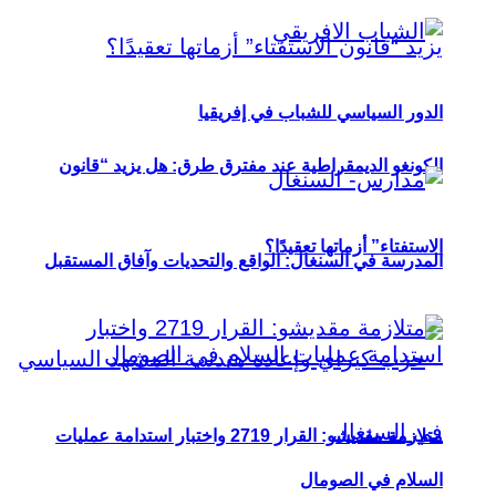
الدور السياسي للشباب في إفريقيا
الكونغو الديمقراطية عند مفترق طرق: هل يزيد “قانون
الاستفتاء” أزماتها تعقيدًا؟
المدرسة في السنغال: الواقع والتحديات وآفاق المستقبل
متلازمة مقديشو: القرار 2719 واختبار استدامة عمليات
السلام في الصومال