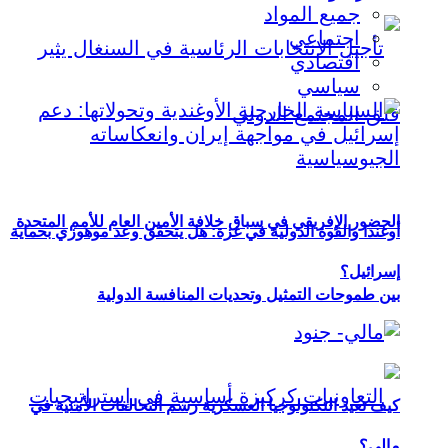
جميع المواد
اجتماعي
اقتصادي
سياسي
الحضور الإفريقي في سباق خلافة الأمين العام للأمم المتحدة
أوغندا والقوة الدولية في غزة: هل يتحقق وعد موهوزي بحماية
إسرائيل؟
بين طموحات التمثيل وتحديات المنافسة الدولية
كيف تعيد التكنولوجيا العسكرية رسم التحالفات الأمنية في
مالي؟