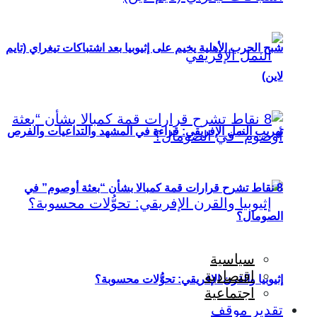
شبح الحرب الأهلية يخيم على إثيوبيا بعد اشتباكات تيغراي (تايم
لاين)
تهريب النمل الإفريقي: قراءة في المشهد والتداعيات والفرص
8 نقاط تشرح قرارات قمة كمبالا بشأن “بعثة أوصوم” في
الصومال؟
سياسية
اقتصادية
إثيوبيا والقرن الإفريقي: تحوُّلات محسوبة؟
اجتماعية
تقدير موقف