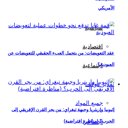
الأمريكي
سياسية
اقتصادية
عقد التعويضات: من يتحمل العبء الحقيقي للتعويضات عن
العبودية؟
اجتماعية
تقدير موقف
جميع المواد
إثيوبيا وإريتريا وجبهة تيغراي: من يجر القرن الإفريقي إلى
اجتماعي
الحرب؟ (مناظرة افتراضية)