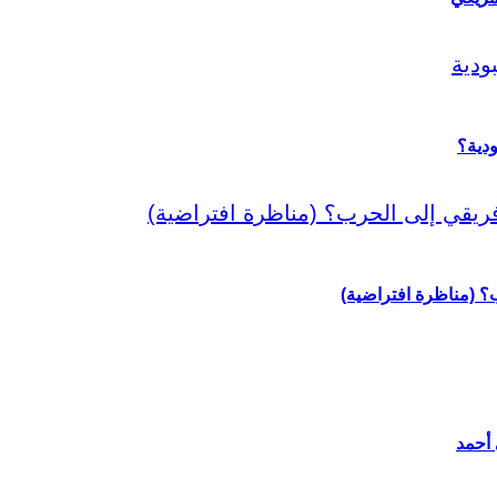
دية؟
رب؟ (مناظرة افتراضية)
 أحمد