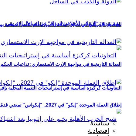
رؤية نقدية: “الانقلاب الأخلاقي للدولة” في الساحل الإفريقي
الحضور الإفريقي في سباق خلافة الأمين العام للأمم المتحدة ب
العدالة التاريخية في مواجهة الإرث الاستعماري: تداعيات الحكم ا
التعاونيات كركيزة أساسية في إستراتيجيات التنمية المحلية بإفري
إطلاق العملة الموحدة “إيكو” في 2027.. “إيكواس” تمضي قدمًا دون انتظار
سياسية
اقتصادية