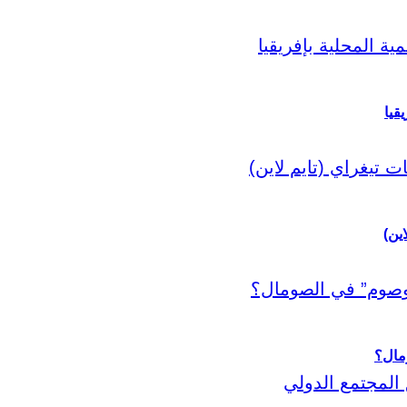
قيا
اين)