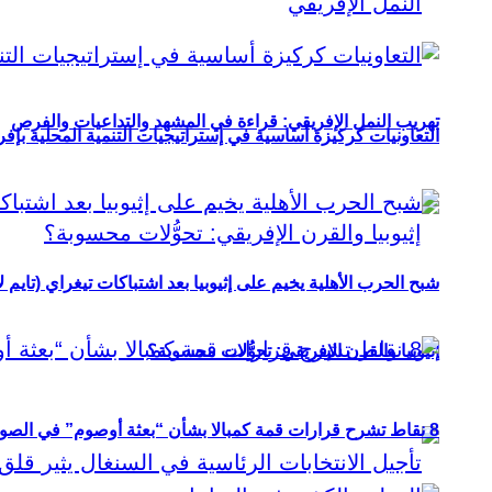
تهريب النمل الإفريقي: قراءة في المشهد والتداعيات والفرص
التعاونيات كركيزة أساسية في إستراتيجيات التنمية المحلية بإفري
شبح الحرب الأهلية يخيم على إثيوبيا بعد اشتباكات تيغراي (تايم ل
إثيوبيا والقرن الإفريقي: تحوُّلات محسوبة؟
8 نقاط تشرح قرارات قمة كمبالا بشأن “بعثة أوصوم” في الصومال؟