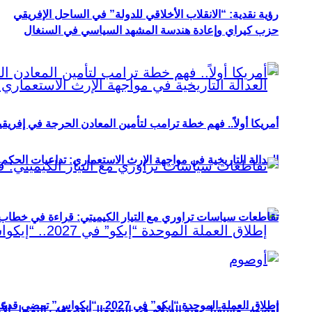
رؤية نقدية: “الانقلاب الأخلاقي للدولة” في الساحل الإفريقي
حزب كيراي وإعادة هندسة المشهد السياسي في السنغال
أمريكا أولاً.. فهم خطة ترامب لتأمين المعادن الحرجة في إفريقي
العدالة التاريخية في مواجهة الإرث الاستعماري: تداعيات الحكم ا
تقاطعات سياسات تراوري مع التيار الكيميتي: قراءة في خطاب و
إطلاق العملة الموحدة “إيكو” في 2027.. “إيكواس” تمضي قدمًا دون انتظار
أوصوم: مستقبل بعثة السلام في الصومال بعد وقف التمويل الأ