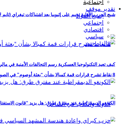
اجتماعية
تقدير موقف
شبح الحرب الأهلية يخيم على إثيوبيا بعد اشتباكات تيغراي (تايم ل
جميع المواد
اجتماعي
اقتصادي
سياسي
كيف تعيد التكنولوجيا العسكرية رسم التحالفات الأمنية في مال
8 نقاط تشرح قرارات قمة كمبالا بشأن “بعثة أوصوم” في الصومال؟
الكونغو الديمقراطية عند مفترق طرق: هل يزيد “قانون الاستفتاء” 