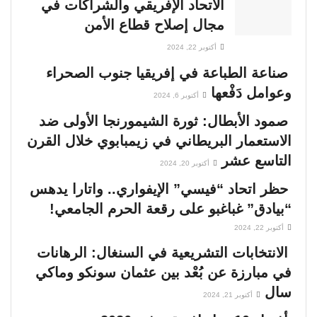
الاتحاد الإفريقي والشراكات في
مجال إصلاح قطاع الأمن
أكتوبر 22, 2024
صناعة الطباعة في إفريقيا جنوب الصحراء
وعوامل دَفْعها
أكتوبر 6, 2024
صمود الأبطال: ثورة الشيمورنجا الأولى ضد
الاستعمار البريطاني في زيمبابوي خلال القرن
التاسع عشر
أكتوبر 20, 2024
حظر اتحاد “فيسي” الإيفواري.. واتارا يدهس
“بيادق” غباغبو على رقعة الحرم الجامعي!
أكتوبر 22, 2024
الانتخابات التشريعية في السنغال: الرهانات
في مبارزة عن بُعْد بين عثمان سونكو وماكي
سال
أكتوبر 21, 2024