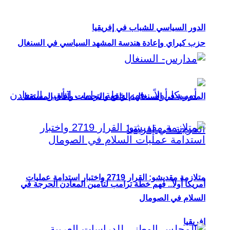
الدور السياسي للشباب في إفريقيا
حزب كيراي وإعادة هندسة المشهد السياسي في السنغال
المدرسة في السنغال: الواقع والتحديات وآفاق المستقبل
متلازمة مقديشو: القرار 2719 واختبار استدامة عمليات
أمريكا أولاً.. فهم خطة ترامب لتأمين المعادن الحرجة في
السلام في الصومال
إفريقيا