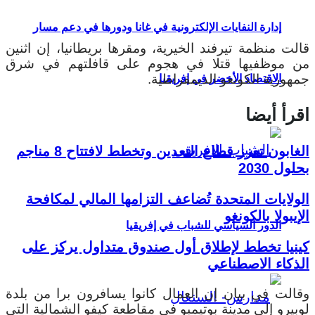
إدارة النفايات الإلكترونية في غانا ودورها في دعم مسار
قالت منظمة تيرفند الخيرية، ومقرها بريطانيا، إن اثنين
من موظفيها قتلا في هجوم على قافلتهم في شرق
جمهورية الكونغو الديمقراطية.
الاقتصاد الأخضر في إفريقيا
اقرأ أيضا
الغابون تعزز قطاع التعدين وتخطط لافتتاح 8 مناجم
بحلول 2030
الولايات المتحدة تُضاعف التزامها المالي لمكافحة
الإيبولا بالكونغو
الدور السياسي للشباب في إفريقيا
كينيا تخطط لإطلاق أول صندوق متداول يركز على
الذكاء الاصطناعي
وقالت في بيان إن العمال كانوا يسافرون برا من بلدة
لوبيرو إلى مدينة بوتيمبو في مقاطعة كيفو الشمالية التي