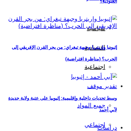
العبودية؟
سياسية
اقتصادية
إثيوبيا وإريتريا وجبهة تيغراي: من يجر القرن الإفريقي إلى
الحرب؟ (مناظرة افتراضية)
اجتماعية
تقدير موقف
وسط تحديات داخلية وإقليمية: إثيوبيا على عتبة ولاية جديدة
جميع المواد
لآبي أحمد
اجتماعي
دراسات