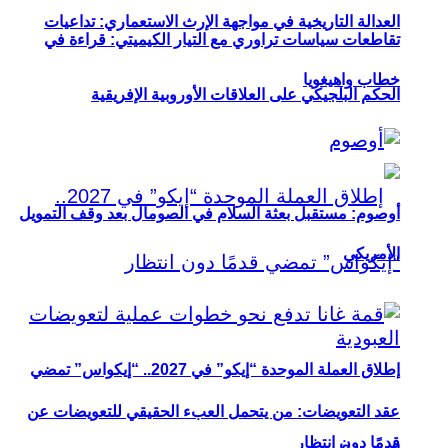
العدالة التاريخية في مواجهة الإرث الاستعماري: تداعيات
تقاطعات سياسات تراوري مع التيار الكيميتي: قراءة في
خطاب واهيغويا
الحكم البلجيكي على العلاقات الأوروبية الإفريقية
أوصوم: مستقبل بعثة السلام في الصومال بعد وقف التمويل
الأمريكي
إطلاق العملة الموحدة “إيكو” في 2027.. “إيكواس” تمضي
عقد التعويضات: من يتحمل العبء الحقيقي للتعويضات عن
قدمًا دون انتظار