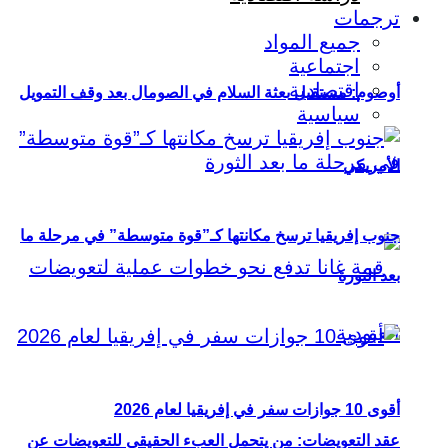
ترجمات
جميع المواد
اجتماعية
اقتصادية
أوصوم: مستقبل بعثة السلام في الصومال بعد وقف التمويل
سياسية
الأمريكي
جنوب إفريقيا ترسخ مكانتها كـ”قوة متوسطة” في مرحلة ما
بعد الثورة
أقوى 10 جوازات سفر في إفريقيا لعام 2026
عقد التعويضات: من يتحمل العبء الحقيقي للتعويضات عن