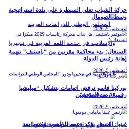
حركة الشباب تعلن السيطرة على بلدة استراتيجية
وسط الصومال
أغسطس 5, 2026
السنغال: بدء محاكمة مقربين من “باستيف” بتهمة
إهانة رئيس الدولة
أغسطس 5, 2026
اللغة العربية في نيجيريا ودور “المجلس الوطني للدراسات
بوركينا فاسو ترفض اتهامات بتشكيل “ميليشيا
رقمية” ضد الصحفيين
العربية والإسلامية”
أغسطس 5, 2026
غينيا: الجيش يؤكد دعمه للرئيس دومبويا بعد