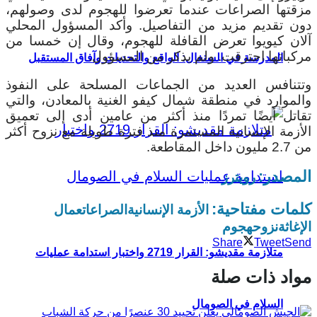
مزقتها الصراعات عندما تعرضوا للهجوم لدى وصولهم،
دون تقديم مزيد من التفاصيل. وأكد المسؤول المحلي
آلان كيويوا تعرض القافلة للهجوم، وقال إن خمسا من
مركباتها احترقت. ولم يذكر من المسؤول.
المدرسة في السنغال: الواقع والتحديات وآفاق المستقبل
وتتنافس العديد من الجماعات المسلحة على النفوذ
والموارد في منطقة شمال كيفو الغنية بالمعادن، والتي
تقاتل أيضًا تمردًا منذ أكثر من عامين أدى إلى تعميق
الأزمة الإنسانية المستمرة منذ فترة طويلة مع نزوح أكثر
من 2.7 مليون داخل المقاطعة.
المصدر:
رويترز
كلمات مفتاحية:
الأزمة الإنسانية
الصراعات
عمال
الإغاثة
نزوح
هجوم
Share
Tweet
Send
متلازمة مقديشو: القرار 2719 واختبار استدامة عمليات
مواد ذات صلة
السلام في الصومال