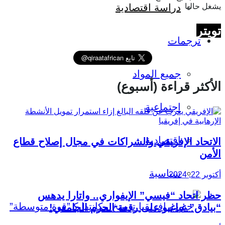
يشغل حاليا
دراسة اقتصادية
تويتر
ترجمات
جميع المواد
الأكثر قراءة (أسبوع)
اجتماعية
اقتصادية
الاتحاد الإفريقي والشراكات في مجال إصلاح قطاع
الأمن
سياسية
أكتوبر 22, 2024
حظر اتحاد “فيسي” الإيفواري.. واتارا يدهس
“بيادق” غباغبو على رقعة الحرم الجامعي!