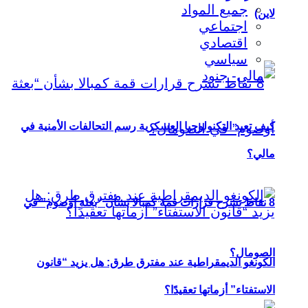
جميع المواد
لاين)
اجتماعي
اقتصادي
سياسي
كيف تعيد التكنولوجيا العسكرية رسم التحالفات الأمنية في
مالي؟
8 نقاط تشرح قرارات قمة كمبالا بشأن “بعثة أوصوم” في
الصومال؟
الكونغو الديمقراطية عند مفترق طرق: هل يزيد “قانون
الاستفتاء” أزماتها تعقيدًا؟