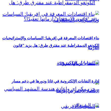
بناء اقتصادات المعرفة في إفريقيا: السياسات والإستراتيجيات
الكونغو الديمقراطية عند مفترق طرق: هل يزيد “قانون
اللازمة
الاستفتاء” أزماتها تعقيدًا؟
إدارة النفايات الإلكترونية في غانا ودورها في دعم مسار
الاقتصاد الأخضر في إفريقيا