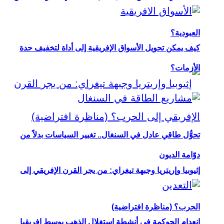
العبودية؟
كيف يمكن تحويل الأسواق الإفريقية إلى أداة لتخفيف حدة
الأزمات؟
تحوُّل طاقي عادل في السنغال.. تغيير السياسات بدلاً من
دوّامة الديون
إثيوبيا وإريتريا وجبهة تيغراي: من يجر القرن الإفريقي إلى
الحرب؟ (مناظرة افتراضية)
انعدام الحوكمة في أنشطة استغلال الذهب بوسط إفريقيا