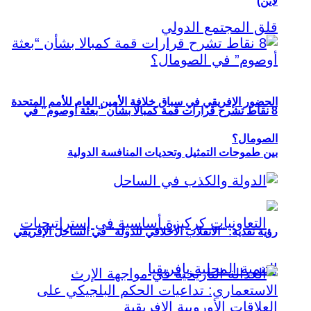
لاين)
الحضور الإفريقي في سباق خلافة الأمين العام للأمم المتحدة
8 نقاط تشرح قرارات قمة كمبالا بشأن “بعثة أوصوم” في
الصومال؟
بين طموحات التمثيل وتحديات المنافسة الدولية
رؤية نقدية: “الانقلاب الأخلاقي للدولة” في الساحل الإفريقي