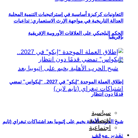
التعاونيات كركيزة أساسية في إستراتيجيات التنمية المحلية
العدالة التاريخية في مواجهة الإرث الاستعماري: تداعيات
الحكم البلجيكي على العلاقات الأوروبية الإفريقية
بإفريقيا
إطلاق العملة الموحدة “إيكو” في 2027.. “إيكواس” تمضي
قدمًا دون انتظار
سياسية
اقتصادية
شبح الحرب الأهلية يخيم على إثيوبيا بعد اشتباكات تيغراي (تايم
اجتماعية
تقدير موقف