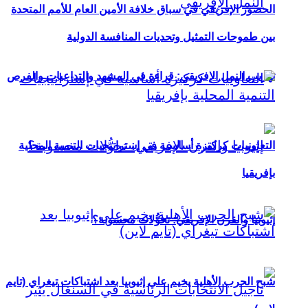
الحضور الإفريقي في سباق خلافة الأمين العام للأمم المتحدة
بين طموحات التمثيل وتحديات المنافسة الدولية
تهريب النمل الإفريقي: قراءة في المشهد والتداعيات والفرص
التعاونيات كركيزة أساسية في إستراتيجيات التنمية المحلية
بإفريقيا
إثيوبيا والقرن الإفريقي: تحوُّلات محسوبة؟
شبح الحرب الأهلية يخيم على إثيوبيا بعد اشتباكات تيغراي (تايم